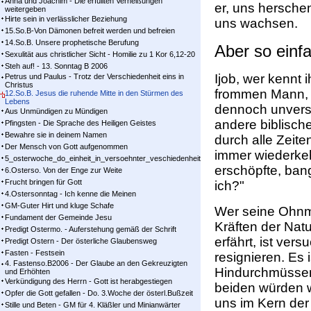
Anna und Joachim - Die erfüllten Verheißungen
er, uns hersche
weitergeben
Hirte sein in verlässlicher Beziehung
uns wachsen.
15.So.B-Von Dämonen befreit werden und befreien
14.So.B. Unsere prophetische Berufung
Aber so einfa
Sexulität aus christlicher Sicht - Homilie zu 1 Kor 6,12-20
Steh auf! - 13. Sonntag B 2006
Ijob, wer kennt 
Petrus und Paulus - Trotz der Verschiedenheit eins in
Christus
frommen Mann, d
12.So.B. Jesus die ruhende Mitte in den Stürmen des
Lebens
dennoch unversc
Aus Unmündigen zu Mündigen
andere biblische
Pfingsten - Die Sprache des Heiligen Geistes
Bewahre sie in deinem Namen
durch alle Zeite
Der Mensch von Gott aufgenommen
immer wiederkeh
5_osterwoche_do_einheit_in_versoehnter_veschiedenheit
erschöpfte, ba
6.Osterso. Von der Enge zur Weite
Frucht bringen für Gott
ich?"
4.Ostersonntag - Ich kenne die Meinen
GM-Guter Hirt und kluge Schafe
Wer seine Ohnm
Fundament der Gemeinde Jesu
Kräften der Natu
Predigt Ostermo. - Auferstehung gemäß der Schrift
erfährt, ist ver
Predigt Ostern - Der österliche Glaubensweg
Fasten - Festsein
resignieren. Es 
4. Fastenso.B2006 - Der Glaube an den Gekreuzigten
Hindurchmüssen
und Erhöhten
Verkündigung des Herrn - Gott ist herabgestiegen
beiden würden wi
Opfer die Gott gefallen - Do. 3.Woche der österl.Bußzeit
uns im Kern der 
Stille und Beten - GM für 4. Kläßler und Minianwärter