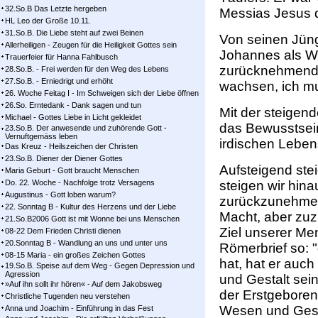
32.So.B Das Letzte hergeben
Messias Jesus d
HL Leo der Große 10.11.
31.So.B. Die Liebe steht auf zwei Beinen
Von seinen Jüng
Allerheiligen - Zeugen für die Heiligkeit Gottes sein
Johannes als We
Trauerfeier für Hanna Fahlbusch
zurücknehmend 
28.So.B. - Frei werden für den Weg des Lebens
27.So.B. - Erniedrigt und erhöht
wachsen, ich m
26. Woche Feitag I - Im Schweigen sich der Liebe öffnen
26.So. Erntedank - Dank sagen und tun
Mit der steigen
Michael - Gottes Liebe in Licht gekleidet
das Bewusstsei
23.So.B. Der anwesende und zuhörende Gott -
Vernuftgemäss leben
irdischen Leben
Das Kreuz - Heilszeichen der Christen
23.So.B. Diener der Diener Gottes
Aufsteigend ste
Maria Geburt - Gott braucht Menschen
Do. 22. Woche - Nachfolge trotz Versagens
steigen wir hina
Augustinus - Gott loben warum?
zurückzunehmen
22. Sonntag B - Kultur des Herzens und der Liebe
Macht, aber zu
21.So.B2006 Gott ist mit Wonne bei uns Menschen
Ziel unserer Me
08-22 Dem Frieden Christi dienen
20.Sonntag B - Wandlung an uns und unter uns
Römerbrief so: "
08-15 Maria - ein großes Zeichen Gottes
hat, hat er auc
19.So.B. Speise auf dem Weg - Gegen Depression und
Agression
und Gestalt sei
»Auf ihn sollt ihr hören« - Auf dem Jakobsweg
der Erstgeborene
Christliche Tugenden neu verstehen
Wesen und Gesta
Anna und Joachim - Einführung in das Fest