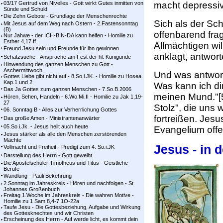
03/17 Gertrud von Nivelles - Gott wirkt Gutes inmitten von
macht depressiv
Sünde und Schuld
Die Zehn Gebote - Grundlage der Menschenrechte
Sich als der Sc
Mit Jesus auf dem Weg nach Ostern - 2.Fastensonntag
(B)
offenbarend frag
Nur Jahwe - der ICH-BIN-DA kann helfen - Homilie zu
Esther 4,17 ff.
Allmächtigen wil
Freund Jesu sein und Freunde für ihn gewinnen
anklagt, antwort
Schatzsuche - Ansprache am Fest der hl. Kunigunde
Hinwendung des ganzen Menschen zu Gott -
Aschermittwoch
Und was antworte
Gottes Liebe gibt nicht auf - 8.So.i.JK. - Homilie zu Hosea
Kap.1 und 2
Was kann ich di
Das Ja Gottes zum ganzen Menschen - 7.So.B.2006
meinen Mund."[5
Hören, Sehen, Handeln - 6.Wo.Mi.II - Homilie zu Jak 1,19-
27
Stolz", die uns
06. Sonntag B - Alles zur Verherrlichung Gottes
fortreißen. Jes
Das große Amen - Ministrantenanwärter
05.So.i.Jk. - Jesus heilt auch heute
Evangelium offe
Jesus stärker als alle den Menschen zerstörenden
Mächte
Jesus - in 
Vollmacht und Freiheit - Predigt zum 4. So.i.JK
Darstellung des Herrn - Gott geweiht
Die Apostelschüler Timotheus und Titus - Geistliche
Berufe
Wandlung - Pauli Bekehrung
2.Sonntag im Jahreskreis - Hören und nachfolgen - St.
Johannes Großenbuch
Freitag 1.Woche im Jahreskreis - Die wahren Motive -
Homilie zu 1 Sam 8,4-7.1O-22a
Taufe Jesu - Die Gottesbeziehung, Aufgabe und Wirkung
des Gottesknechtes und wir Christen
Erscheinung des Herrn - Auf werde licht, es kommt dein