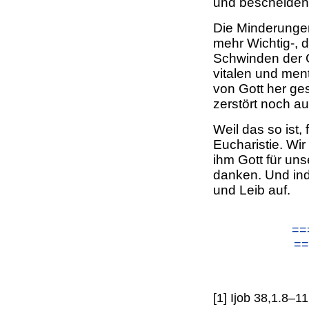
und bescheidene
Die Minderungen 
mehr Wichtig-, 
Schwinden der 
vitalen und men
von Gott her g
zerstört noch au
Weil das so ist, 
Eucharistie. Wir
ihm Gott für un
danken. Und ind
und Leib auf.
==
==
[1] Ijob 38,1.8–1