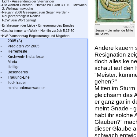
Licht - Aussendung der Sternsinger
Die wahren Christen - Homilie zu 1 Joh 3,1-10 - Mittwoch
2. Weihnachtswoche
Neujahr 2006 Gesegnet zum Segen werden -
Neujahrspredigt in Rödlas
FZW Sein Wort genügt
Erfahrungen der Liebe - Erneuerung des Bundes
vd2006
Jesus - die ruhende Mitte
Gott ist immer am Werk - Homilie zu Joh 5,17-30
im Sturm
HW Plamsonntag-Begeisterung und Mitgehen
2005 (A)
Predigten vor 2005
Andere kauern s
Herrenfeste
Resignation zeig
Kirchweih-Titularfeste
doch alles keine
Maria
Heilige
schaut auf den 
Besonderes
"Meister, kümme
Trauung-Ehe
gehen?"
Tod-Trauer
Mitten im Sturm 
ministrantenanwaerter
gleichsam das A
er ganz gar in 
meint Gnade - 
habt ihr solche
Glauben?" macht
dieser Glaube 
schwach entwicke