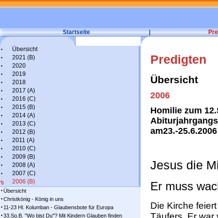
Startseite
|
Pre
Übersicht
Predigten
2021 (B)
2020
2019
Übersicht
2018
2017 (A)
2006
2016 (C)
2015 (B)
Homilie zum 12.
2014 (A)
Abiturjahrgang
2013 (C)
am23.-25.6.200
2012 (B)
2011 (A)
2010 (C)
2009 (B)
Jesus die Mi
2008 (A)
2007 (C)
2006 (B)
Er muss wac
Übersicht
Christkönig - König in uns
Die Kirche feie
11-23 Hl. Kolumban - Glaubensbote für Europa
Täufers. Er war
33.So.B. "Wo bist Du"? Mit Kindern Glauben finden