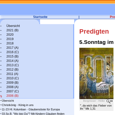
Startseite
|
Pre
Übersicht
Predigten
2021 (B)
2020
2019
5.Sonntag im 
2018
2017 (A)
2016 (C)
2015 (B)
2014 (A)
2013 (C)
2012 (B)
2011 (A)
2010 (C)
2009 (B)
2008 (A)
2007 (C)
2006 (B)
Übersicht
Bergmoser - Höller
Christkönig - König in uns
"..da wich das Fieber von
ihr." Mk 1,31
11-23 Hl. Kolumban - Glaubensbote für Europa
33.So.B. "Wo bist Du"? Mit Kindern Glauben finden