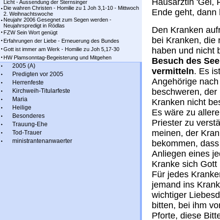
Hausärztin 'Gel, 
Licht - Aussendung der Sternsinger
Die wahren Christen - Homilie zu 1 Joh 3,1-10 - Mittwoch
Ende geht, dann b
2. Weihnachtswoche
Neujahr 2006 Gesegnet zum Segen werden -
Neujahrspredigt in Rödlas
Den Kranken aufr
FZW Sein Wort genügt
bei Kranken, die 
Erfahrungen der Liebe - Erneuerung des Bundes
haben und nicht 
Gott ist immer am Werk - Homilie zu Joh 5,17-30
HW Plamsonntag-Begeisterung und Mitgehen
Besuch des See
2005 (A)
vermitteln
. Es i
Predigten vor 2005
Angehörige nach
Herrenfeste
beschweren, der 
Kirchweih-Titularfeste
Maria
Kranken nicht bes
Heilige
Es wäre zu allere
Besonderes
Priester zu verst
Trauung-Ehe
meinen, der Kran
Tod-Trauer
ministrantenanwaerter
bekommen, dass e
Anliegen eines je
Kranke sich Gott
Für jedes Kranke
jemand ins Kranke
wichtiger Liebes
bitten, bei ihm 
Pforte, diese Bitt