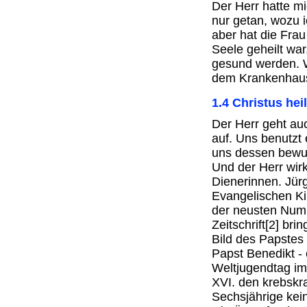
Der Herr hatte mi
nur getan, wozu 
aber hat die Frau
Seele geheilt wa
gesund werden. 
dem Krankenhaus
1.4 Christus hei
Der Herr geht au
auf. Uns benutzt
uns dessen bewus
Und der Herr wirk
Dienerinnen. Jür
Evangelischen Ki
der neusten Num
Zeitschrift[2] br
Bild des Papstes 
Papst Benedikt ‑ 
Weltjugendtag im
XVI. den krebskr
Sechsjährige kei