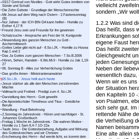
03/17 Gertrud von Nivelles - Gott wirkt Gutes inmitten von
vielleicht zweife
Sünde und Schuld
Die Zehn Gebote - Grundlage der Menschenrechte
sondern „Wir woll
Mit Jesus auf dem Weg nach Ostern - 2.Fastensonntag
(B)
1.2.2 Was sind d
Nur Jahwe - der ICH-BIN-DA kann helfen - Homilie zu
Esther 4,17 ff.
Das heißt, dass w
Freund Jesu sein und Freunde für ihn gewinnen
Erkrankungen sofo
Schatzsuche - Ansprache am Fest der hl. Kunigunde
Hinwendung des ganzen Menschen zu Gott -
eigene Faust her
Aschermittwoch
Gottes Liebe gibt nicht auf - 8.So.i.JK. - Homilie zu Hosea
Das heißt zweiten
Kap.1 und 2
Gleichgewicht uns
Das Ja Gottes zum ganzen Menschen - 7.So.B.2006
Hören, Sehen, Handeln - 6.Wo.Mi.II - Homilie zu Jak 1,19-
jeden Genesungs
27
Neben der liebe
06. Sonntag B - Alles zur Verherrlichung Gottes
Das große Amen - Ministrantenanwärter
wesentlich dazu,
05.So.i.Jk. - Jesus heilt auch heute
Wenn wir es uns 
Jesus stärker als alle den Menschen zerstörenden
der Situation her
Mächte
Vollmacht und Freiheit - Predigt zum 4. So.i.JK
den Kapiteln 10 
Darstellung des Herrn - Gott geweiht
von Psalmen, ebe
Die Apostelschüler Timotheus und Titus - Geistliche
Berufe
sich sehr gut. Im
Wandlung - Pauli Bekehrung
rettende Nähe de
2.Sonntag im Jahreskreis - Hören und nachfolgen - St.
Johannes Großenbuch
die Verheißung d
Freitag 1.Woche im Jahreskreis - Die wahren Motive -
Homilie zu 1 Sam 8,4-7.1O-22a
Namen beisammen 
Taufe Jesu - Die Gottesbeziehung, Aufgabe und Wirkung
Eine alte allein 
des Gottesknechtes und wir Christen
Erscheinung des Herrn - Auf werde licht, es kommt dein