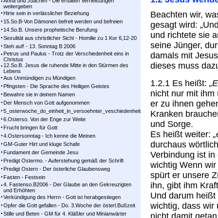
Anna und Joachim - Die erfüllten Verheißungen
weitergeben
Beachten wir, wa
Hirte sein in verlässlicher Beziehung
15.So.B-Von Dämonen befreit werden und befreien
gesagt wird: „Und
14.So.B. Unsere prophetische Berufung
und richtete sie 
Sexulität aus christlicher Sicht - Homilie zu 1 Kor 6,12-20
seine Jünger, du
Steh auf! - 13. Sonntag B 2006
Petrus und Paulus - Trotz der Verschiedenheit eins in
damals mit Jesu
Christus
dieses muss dazu
12.So.B. Jesus die ruhende Mitte in den Stürmen des
Lebens
Aus Unmündigen zu Mündigen
1.2.1 Es heißt:
„E
Pfingsten - Die Sprache des Heiligen Geistes
nicht nur mit ih
Bewahre sie in deinem Namen
er zu ihnen gehen
Der Mensch von Gott aufgenommen
5_osterwoche_do_einheit_in_versoehnter_veschiedenheit
Kranken brauche
6.Osterso. Von der Enge zur Weite
und Sorge.
Frucht bringen für Gott
Es heißt weiter:
„
4.Ostersonntag - Ich kenne die Meinen
durchaus wörtlic
GM-Guter Hirt und kluge Schafe
Fundament der Gemeinde Jesu
Verbindung ist i
Predigt Ostermo. - Auferstehung gemäß der Schrift
wichtig Wenn wir
Predigt Ostern - Der österliche Glaubensweg
spürt er unsere 
Fasten - Festsein
ihn, gibt ihm Kraft
4. Fastenso.B2006 - Der Glaube an den Gekreuzigten
und Erhöhten
Und darum heißt 
Verkündigung des Herrn - Gott ist herabgestiegen
wichtig, dass wi
Opfer die Gott gefallen - Do. 3.Woche der österl.Bußzeit
Stille und Beten - GM für 4. Kläßler und Minianwärter
nicht damit geta