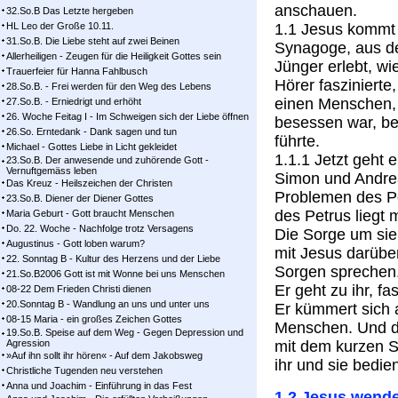
anschauen.
32.So.B Das Letzte hergeben
HL Leo der Große 10.11.
1.1 Jesus kommt 
31.So.B. Die Liebe steht auf zwei Beinen
Synagoge, aus de
Allerheiligen - Zeugen für die Heiligkeit Gottes sein
Jünger erlebt, wi
Trauerfeier für Hanna Fahlbusch
Hörer faszinierte
28.So.B. - Frei werden für den Weg des Lebens
einen Menschen, d
27.So.B. - Erniedrigt und erhöht
26. Woche Feitag I - Im Schweigen sich der Liebe öffnen
besessen war, be
26.So. Erntedank - Dank sagen und tun
führte.
Michael - Gottes Liebe in Licht gekleidet
1.1.1 Jetzt geht 
23.So.B. Der anwesende und zuhörende Gott -
Vernuftgemäss leben
Simon und Andreas
Das Kreuz - Heilszeichen der Christen
Problemen des Pe
23.So.B. Diener der Diener Gottes
des Petrus liegt m
Maria Geburt - Gott braucht Menschen
Do. 22. Woche - Nachfolge trotz Versagens
Die Sorge um sie
Augustinus - Gott loben warum?
mit Jesus darübe
22. Sonntag B - Kultur des Herzens und der Liebe
Sorgen sprechen.
21.So.B2006 Gott ist mit Wonne bei uns Menschen
Er geht zu ihr, fa
08-22 Dem Frieden Christi dienen
20.Sonntag B - Wandlung an uns und unter uns
Er kümmert sich 
08-15 Maria - ein großes Zeichen Gottes
Menschen. Und d
19.So.B. Speise auf dem Weg - Gegen Depression und
Agression
mit dem kurzen Sa
»Auf ihn sollt ihr hören« - Auf dem Jakobsweg
ihr und sie bedien
Christliche Tugenden neu verstehen
Anna und Joachim - Einführung in das Fest
1.2 Jesus wende