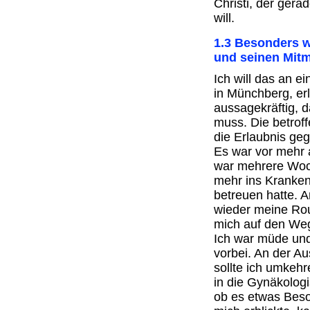
Christi, der ger
will.
1.3 Besonders wi
und seinen Mitm
Ich will das an e
in Münchberg, erl
aussagekräftig, 
muss. Die betrof
die Erlaubnis ge
Es war vor mehr 
war mehrere Woc
mehr ins Kranke
betreuen hatte. 
wieder meine Ro
mich auf den We
Ich war müde und
vorbei. An der A
sollte ich umkeh
in die Gynäkolog
ob es etwas Beso