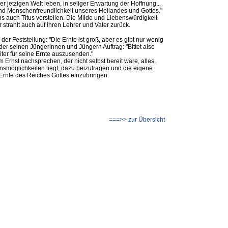
 jetzigen Welt leben, in seliger Erwartung der Hoffnung...
und Menschenfreundlichkeit unseres Heilandes und Gottes."
s auch Titus vorstellen. Die Milde und Liebenswürdigkeit
 strahlt auch auf ihren Lehrer und Vater zurück.
 der Feststellung: "Die Ernte ist groß, aber es gibt nur wenig
t der seinen Jüngerinnen und Jüngern Auftrag: "Bittet also
iter für seine Ernte auszusenden."
im Ernst nachsprechen, der nicht selbst bereit wäre, alles,
smöglichkeiten liegt, dazu beizutragen und die eigene
r Ernte des Reiches Gottes einzubringen.
===>> zur Übersicht