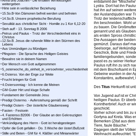
Anna und Joachim - Die erfüllten Verheißungen
entstammt der "Mischehe"
weitergeben
Lystra. Dort hat ihn Paul
Hirte sein in verlässlicher Beziehung
hat ihn auf seinen weiter
15.So.B-Von Dämonen befreit werden und befreien
der Auslandsjuden war Ti
Trotz der leidenschaftlic
14.So.B. Unsere prophetische Berufung
ihn beschneiden. Wohl u
Sexulität aus christlicher Sicht - Homilie zu 1 Kor 6,12-20
zu bauen. Die Großmutter
Steh auf! - 13. Sonntag B 2006
genannt und als Glaubens
Petrus und Paulus - Trotz der Verschiedenheit eins in
als ersten Spross christl
Christus
Die Aussagen der beiden 
12.So.B. Jesus die ruhende Mitte in den Stürmen des
gemünzt. Daraus darf man 
Lebens
Seelsorge, auf Verkündig
Aus Unmündigen zu Mündigen
Geschick, Bote und Friede
Pfingsten - Die Sprache des Heiligen Geistes
familiengebunden, sonder
Bewahre sie in deinem Namen
passt es zu seiner Herku
Der Mensch von Gott aufgenommen
Paulus ruft ihn zu sich n
5_osterwoche_do_einheit_in_versoehnter_veschiedenheit
mit dem Bischofsamt in Ep
Gebeine wurden in der Ap
6.Osterso. Von der Enge zur Weite
Konstantins, aufbewahrt, 
Frucht bringen für Gott
4.Ostersonntag - Ich kenne die Meinen
Des
Titus
Herkunft ist un
GM-Guter Hirt und kluge Schafe
Fundament der Gemeinde Jesu
Von Jugend auf ist er Chr
heiligen Paulus. Er überb
Predigt Ostermo. - Auferstehung gemäß der Schrift
Korintherbrief. Auch er 
Predigt Ostern - Der österliche Glaubensweg
geschickt.
Fasten - Festsein
Vorher schon und bis zu s
4. Fastenso.B2006 - Der Glaube an den Gekreuzigten
Gortyna auf Kreta. Was er 
und Erhöhten
Bemerken (Zitat aus dem 
Verkündigung des Herrn - Gott ist herabgestiegen
Tiere, faule Bäuche."
Opfer die Gott gefallen - Do. 3.Woche der österl.Bußzeit
Dagegen stellt der Völkera
Stille und Beten - GM für 4. Kläßler und Minianwärter
Weihnacht aufleuchtet: "E