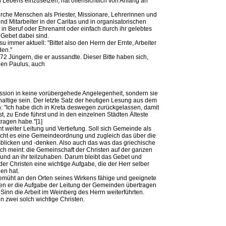
 Lebens einzusetzen, hat offensichtlich von Anfang an
irche Menschen als Priester, Missionare, Lehrerinnen und
und Mitarbeiter in der Caritas und in organisatorischen
in Beruf oder Ehrenamt oder einfach durch ihr gelebtes
Gebet dabei sind.
su immer aktuell: "Bittet also den Herrn der Ernte, Arbeiter
den."
2 Jüngern, die er aussandte. Dieser Bitte haben sich,
igen Paulus, auch
Mission in keine vorübergehede Angelegenheit, sondern sie
altige sein. Der letzte Satz der heutigen Lesung aus dem
ich: "Ich habe dich in Kreta deswegen zurückgelassen, damit
st, zu Ende führst und in den einzelnen Städten Älteste
etragen habe."[1]
t weiter Leitung und Vertiefung. Soll sich Gemeinde als
aucht es eine Gemeindeordnung und zugleich das über die
licken und -denken. Also auch das was das griechische
h meint: die Gemeinschaft der Christen auf der ganzen
 und an ihr teilzuhaben. Darum bleibt das Gebet und
er Christen eine wichtige Aufgabe, die der Herr selber
en hat.
emüht an den Orten seines Wirkens fähige und geeignete
en er die Aufgabe der Leitung der Gemeinden übertragen
Sinn die Arbeit im Weinberg des Herrn weiterführten.
n zwei solch wichtige Christen.