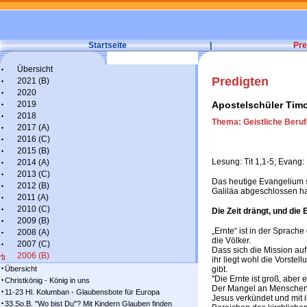
Startseite
|
Pre
Übersicht
Predigten
2021 (B)
2020
2019
Apostelschüler Tim
2018
Thema: Geistliche Beruf
2017 (A)
2016 (C)
2015 (B)
Lesung: Tit 1,1-5; Evang:
2014 (A)
2013 (C)
Das heutige Evangelium se
2012 (B)
Galiläa abgeschlossen ha
2011 (A)
2010 (C)
Die Zeit drängt, und die E
2009 (B)
„Ernte“ ist in der Sprache
2008 (A)
die Völker.
2007 (C)
Dass sich die Mission auf
2006 (B)
ihr liegt wohl die Vorstel
Übersicht
gibt.
"Die Ernte ist groß, aber 
Christkönig - König in uns
Der Mangel an Menschen, d
11-23 Hl. Kolumban - Glaubensbote für Europa
Jesus verkündet und mit i
33.So.B. "Wo bist Du"? Mit Kindern Glauben finden