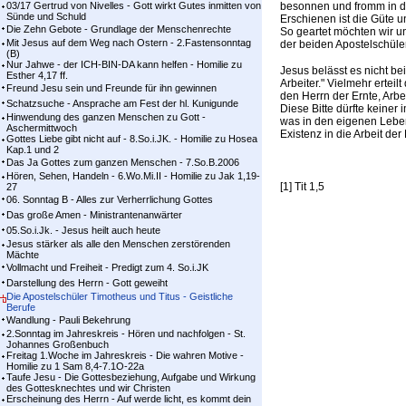
03/17 Gertrud von Nivelles - Gott wirkt Gutes inmitten von
besonnen und fromm in der
Sünde und Schuld
Erschienen ist die Güte 
Die Zehn Gebote - Grundlage der Menschenrechte
So geartet möchten wir un
Mit Jesus auf dem Weg nach Ostern - 2.Fastensonntag
der beiden Apostelschüler
(B)
Nur Jahwe - der ICH-BIN-DA kann helfen - Homilie zu
Jesus belässt es nicht bei
Esther 4,17 ff.
Arbeiter." Vielmehr erteil
Freund Jesu sein und Freunde für ihn gewinnen
den Herrn der Ernte, Arbe
Schatzsuche - Ansprache am Fest der hl. Kunigunde
Diese Bitte dürfte keiner 
Hinwendung des ganzen Menschen zu Gott -
was in den eigenen Leben
Aschermittwoch
Existenz in die Arbeit de
Gottes Liebe gibt nicht auf - 8.So.i.JK. - Homilie zu Hosea
Kap.1 und 2
Das Ja Gottes zum ganzen Menschen - 7.So.B.2006
Hören, Sehen, Handeln - 6.Wo.Mi.II - Homilie zu Jak 1,19-
[1] Tit 1,5
27
06. Sonntag B - Alles zur Verherrlichung Gottes
Das große Amen - Ministrantenanwärter
05.So.i.Jk. - Jesus heilt auch heute
Jesus stärker als alle den Menschen zerstörenden
Mächte
Vollmacht und Freiheit - Predigt zum 4. So.i.JK
Darstellung des Herrn - Gott geweiht
Die Apostelschüler Timotheus und Titus - Geistliche
Berufe
Wandlung - Pauli Bekehrung
2.Sonntag im Jahreskreis - Hören und nachfolgen - St.
Johannes Großenbuch
Freitag 1.Woche im Jahreskreis - Die wahren Motive -
Homilie zu 1 Sam 8,4-7.1O-22a
Taufe Jesu - Die Gottesbeziehung, Aufgabe und Wirkung
des Gottesknechtes und wir Christen
Erscheinung des Herrn - Auf werde licht, es kommt dein