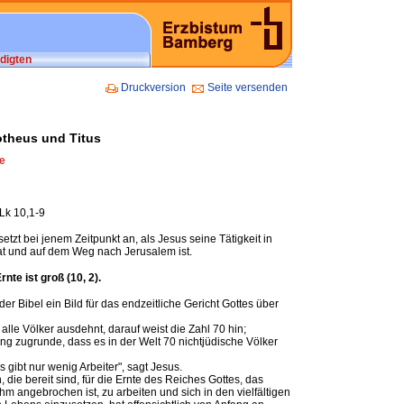
digten
Druckversion
Seite versenden
otheus und Titus
e
 Lk 10,1-9
tzt bei jenem Zeitpunkt an, als Jesus seine Tätigkeit in
t und auf dem Weg nach Jerusalem ist.
rnte ist groß (10, 2).
 der Bibel ein Bild für das endzeitliche Gericht Gottes über
 alle Völker ausdehnt, darauf weist die Zahl 70 hin;
lung zugrunde, dass es in der Welt 70 nichtjüdische Völker
es gibt nur wenig Arbeiter", sagt Jesus.
ie bereit sind, für die Ernte des Reiches Gottes, das
hm angebrochen ist, zu arbeiten und sich in den vielfältigen