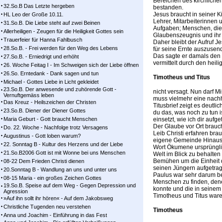
Bereichen des kirchlichen
32.So.B Das Letzte hergeben
bestanden.
Jesus braucht in seiner K
HL Leo der Große 10.11.
Lehrer, Mitarbeiterinnen 
31.So.B. Die Liebe steht auf zwei Beinen
Aufgaben; Menschen, die 
Allerheiligen - Zeugen für die Heiligkeit Gottes sein
Glaubenszeugnis und ihr 
Trauerfeier für Hanna Fahlbusch
Daher bleibt der Aufruf Je
28.So.B. - Frei werden für den Weg des Lebens
für seine Ernte auszusen
Das sagte er damals den 7
27.So.B. - Erniedrigt und erhöht
vermittelt durch den heil
26. Woche Feitag I - Im Schweigen sich der Liebe öffnen
26.So. Erntedank - Dank sagen und tun
Timotheus und Titus
Michael - Gottes Liebe in Licht gekleidet
23.So.B. Der anwesende und zuhörende Gott -
nicht versagt. Nun darf 
Vernuftgemäss leben
muss vielmehr eine nachh
Das Kreuz - Heilszeichen der Christen
Titusbrief zeigt es deutl
23.So.B. Diener der Diener Gottes
du das, was noch zu tun i
Maria Geburt - Gott braucht Menschen
einsetzt, wie ich dir aufg
Der Glaube vor Ort brauch
Do. 22. Woche - Nachfolge trotz Versagens
Leib Christi erfahren br
Augustinus - Gott loben warum?
eigene Gemeinde Hinausb
22. Sonntag B - Kultur des Herzens und der Liebe
Wort Ökumene ursprünglic
21.So.B2006 Gott ist mit Wonne bei uns Menschen
Welt im Blick zu behalten
Bemühen um die Einheit d
08-22 Dem Frieden Christi dienen
seinen Jüngern aufgetrag
20.Sonntag B - Wandlung an uns und unter uns
Paulus war sehr darum b
08-15 Maria - ein großes Zeichen Gottes
Menschen zu finden, den
19.So.B. Speise auf dem Weg - Gegen Depression und
konnte und die in seinem 
Agression
Timotheus und Titus ware
»Auf ihn sollt ihr hören« - Auf dem Jakobsweg
Christliche Tugenden neu verstehen
Timotheus
Anna und Joachim - Einführung in das Fest