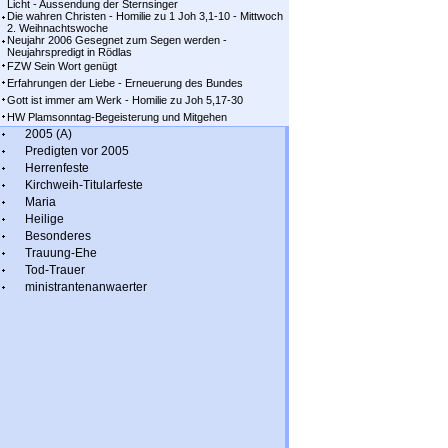
Licht - Aussendung der Sternsinger
Die wahren Christen - Homilie zu 1 Joh 3,1-10 - Mittwoch
2. Weihnachtswoche
Neujahr 2006 Gesegnet zum Segen werden -
Neujahrspredigt in Rödlas
FZW Sein Wort genügt
Erfahrungen der Liebe - Erneuerung des Bundes
Gott ist immer am Werk - Homilie zu Joh 5,17-30
HW Plamsonntag-Begeisterung und Mitgehen
2005 (A)
Predigten vor 2005
Herrenfeste
Kirchweih-Titularfeste
Maria
Heilige
Besonderes
Trauung-Ehe
Tod-Trauer
ministrantenanwaerter