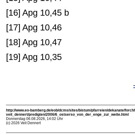
[16] Apg 10,45 b
[17] Apg 10,46
[18] Apg 10,47
[19] Apg 10,35
http://www.eo-bamberg.de/eob/dcms/sites/bistum/pfarreien/dekanate/forch
veit_dennert/predigten/2006/6_ostserso_von_der_enge_zur_weite.html
Donnerstag 06.08.2026, 14:02 Uhr
(c) 2026 Veit Dennert