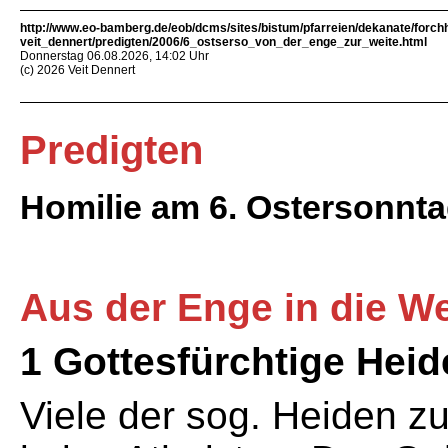
http://www.eo-bamberg.de/eob/dcms/sites/bistum/pfarreien/dekanate/forch
veit_dennert/predigten/2006/6_ostserso_von_der_enge_zur_weite.html
Donnerstag 06.08.2026, 14:02 Uhr
(c) 2026 Veit Dennert
Predigten
Homilie am 6. Ostersonnta
Aus der Enge in die We
1 Gottesfürchtige Hei
Viele der sog. Heiden zu