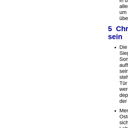
in 
all
um 
übe
5 Chr
sein
Die
Sie
Son
auf
sei
ste
Tür
wer
dep
der
Men
Ost
sic