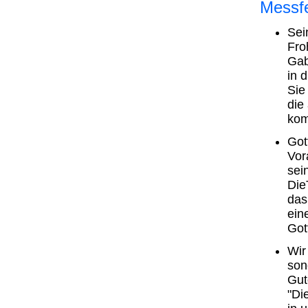
Messfe
Sei
Fro
Gab
in 
Sie
die
kom
Got
Vor
sei
Die
das
ein
Got
Wir
son
Gut
"Di