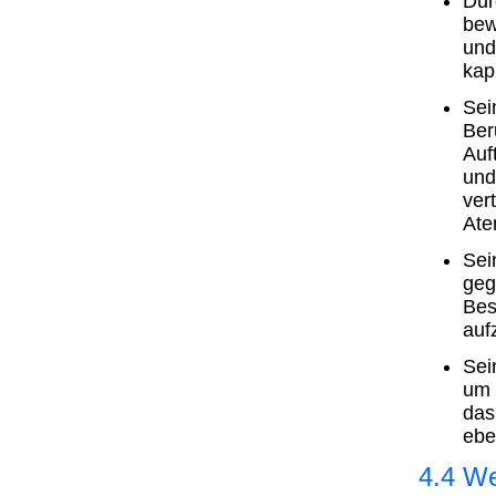
Dur
bew
und
kapi
Sei
Ber
Auf
und
ver
Ate
Sei
geg
Bes
auf
Sei
um 
das
ebe
4.4 We