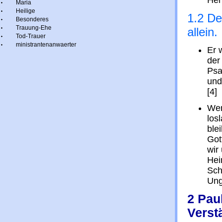
Her
Maria
Heilige
1.2 De
Besonderes
Trauung-Ehe
allein.
Tod-Trauer
ministrantenanwaerter
Er 
der
Psa
und
[4]
Wen
los
ble
Got
wir
Hei
Sch
Ung
2 Pau
Verst