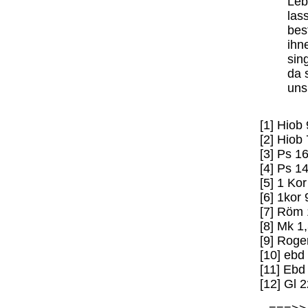
Leb
las
bes
ihn
sin
da 
uns
[1] Hiob 
[2] Hiob 
[3] Ps 1
[4] Ps 1
[5] 1 Kor
[6] 1kor 
[7] Röm 
[8] Mk 1
[9] Roge
[10] ebd
[11] Ebd
[12] Gl 