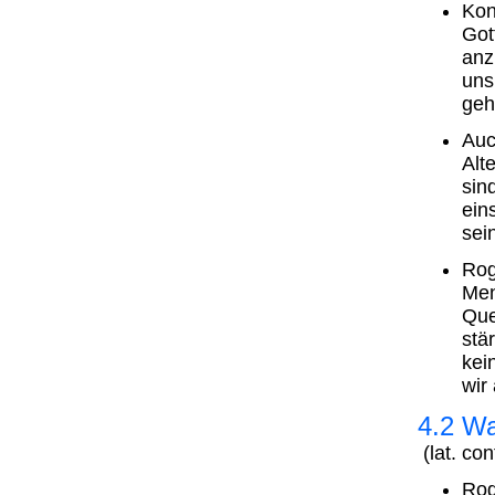
Kon
Got
anz
uns
geh
Auc
Alt
sin
ein
sei
Rog
Men
Que
stä
kei
wir
4.2 Wa
(lat. co
Rog