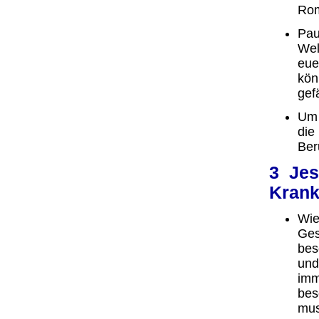
Rom
Pau
Wel
eue
kön
gef
Um 
die
Ber
3 Jes
Krank
Wie
Ges
bes
und
imm
bes
mus