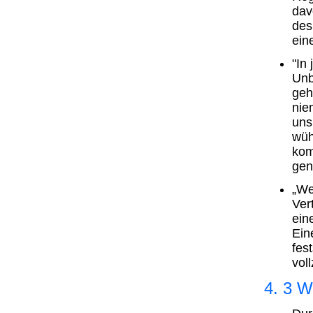
dav
des
ein
"In
Unb
geh
nie
uns
wüh
kom
gen
„We
Ver
ein
Ein
fes
vol
4. 3 W