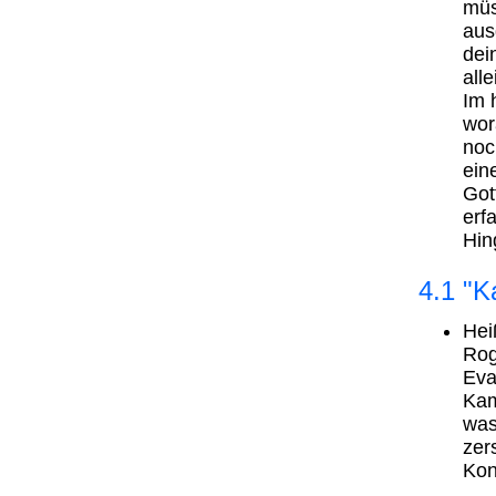
müs
aus
dei
all
Im 
wor
noc
ein
Got
erf
Hin
4.1 "K
Hei
Rog
Eva
Kam
was
zer
Kon