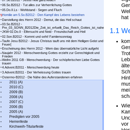
07.So.B2012 - Jesus heilt ganzheitlich
Gen
06.So.B2012 - Tut alles zur Verherrlichung Gottes
05.Do.II.Ls - Wohlstand - Segen und Fluch
Wel
Homilie am 5.So.B2012 - Den Kampf des Lebens bestehen
hat
Darstellung des Herrn 2012 - Demut, die das Heil schaut
03.So.B2012 -
Pre_03_SONN_B2012Die_Zeit_ist_erfuellt_Das_Reich_Gottes_ist_nahe
1.1 We
JKW-02.Do.II - Eifersucht und Neid - Freundschaft und Heil
02.Son.B2012 - Kommt und seht! Famiiensonntag
kom
Taufe Jesu B2012 - Jesus Christus tauft uns mit dem Heiligen Geist und
Feuer[
Ges
Erscheinung des Herrn 2012 - Wem das übernatürliche Licht aufgeht
Tro
Naujahr 2012 - Menschwerdung Gottes erzieht zur Gerechtigkeit und
Frieden
Leb
Weihn 2011 GB - Menschwerdung - Der schöpferischen Liebe Gottes
trauen
ält
4.Advent.B2011 - Menschwerdung heute
Sch
3.Advent.B2011 - Der Verheissung Gottes trauen
Hin
Ostermo-B2012 - Die Nähe des Auferstandenen erfahren
2011 (A)
mus
2010 (C)
mei
2009 (B)
sch
2008 (A)
2007 (C)
Wie
2006 (B)
Kam
2005 (A)
Predigten vor 2005
Und
Herrenfeste
vor
Kirchweih-Titularfeste