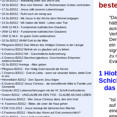
20.So.B2012 - Wandlung unter uns und in uns
best
18.So.B2012 - Brot vom Himmel - die Ruhmestaten Gottes verkünden
17.So.B2012 - Jesus stillt unseren Lebenshunger
16.So.B2012 - Ruht euch ein wenig aus
"Da
14.So.B2012 - Mit Jesus in der Kirche dem Himmel entgegen
hät
13.So.B2012 - Wir haben die Wahl - Leben oder Tod
JKW-12-Mi.II - Fundamente katholischen Glaubens
aus
JKW-12-Mi.II - Fundamente katholischen Glaubens
Ver
JKW 11.Mi.II - Im guten Geist weiterwirken
Der
10.So.B2012 VA AM Gott ist die Mitte
ein
Pfingstmo.B2012 Das Wirken des Heiligen Geistes in der Liturgie
6.Osterso.B2012 Befreit um zu glauben und zu lieben
sig
3.Osterso.B2012 NK - Ganzheitliche Auferstehung
zu 
2.Osterso.B2012 Barmherzigkeitsso. Geschenktes Erbarmen
Eva
weiterschenken
32.So.B2012 Honings - Alles geben
Pfingstso.B2012 - Der Heilig Geist beseelt die Kirche
1 Hio
7.Osterso.B2012 - Gott ist Liebe - wenn wir einander lieben, bleibt Gott
in uns
Schic
Himmelfahrt B2012 - Den Spuren Jesu folgen
5.Osterso.B2012 Jesus Christus - die sinnstiftende Mitte in Familie und
das v
Gemeinde
Osterdo-2012 Lebenserfahrungen mit der Hl. Schrift konfrontieren
Ostern B2012 - UNGLAUBE AN DEN TOD - GLAUBE AN DAS LEBEN
"Is
5.Fastenso.B2012 - Wer Jesus Christus dient, den ehrt Gott
4. Fastenso.B2012 - Bilder, die unter die Haut gehen
auf
FZW-3.Do.2012 - Jesus besiegt die dämonischen Mächte
ein
2.Fastenso.B2012 - Macht das Hören auf Gott unmenschlich?
eig