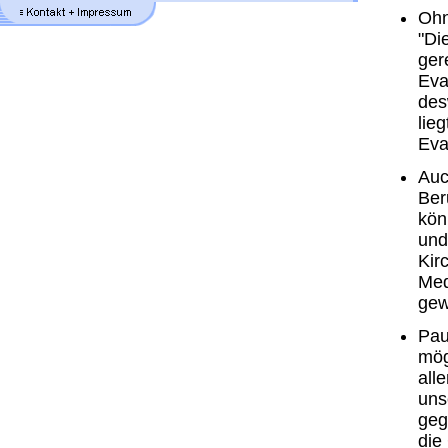
Ohn
"Di
ger
Eva
des
lie
Eva
Auc
Ber
kön
und
Kir
Med
gew
Pau
mög
all
uns
geg
die