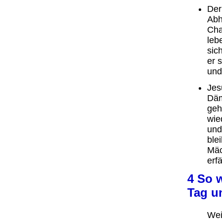
Der
Abh
Cha
leb
sic
er 
und
Jes
Däm
geh
wie
und
ble
Mäc
erfä
4 So 
Tag u
Wei