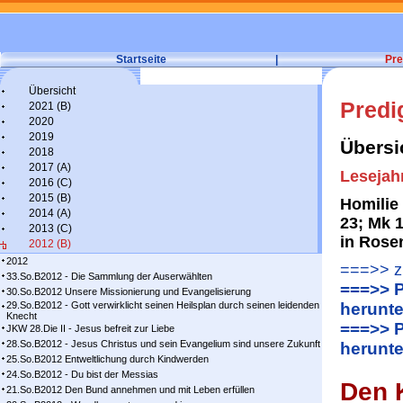
Startseite
|
Pre
Übersicht
Predi
2021 (B)
2020
2019
Übersi
2018
2017 (A)
Lesejah
2016 (C)
2015 (B)
Homilie 
2014 (A)
23; Mk 
2013 (C)
in Rose
2012 (B)
2012
===>> zu
33.So.B2012 - Die Sammlung der Auserwählten
===>> P
30.So.B2012 Unsere Missionierung und Evangelisierung
29.So.B2012 - Gott verwirklicht seinen Heilsplan durch seinen leidenden
herunte
Knecht
===>> P
JKW 28.Die II - Jesus befreit zur Liebe
28.So.B2012 - Jesus Christus und sein Evangelium sind unsere Zukunft
herunte
25.So.B2012 Entweltlichung durch Kindwerden
24.So.B2012 - Du bist der Messias
Den 
21.So.B2012 Den Bund annehmen und mit Leben erfüllen