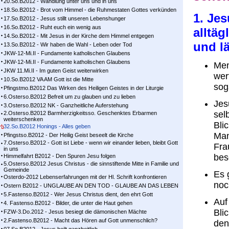
20.So.B2012 - Wandlung unter uns und in uns
18.So.B2012 - Brot vom Himmel - die Ruhmestaten Gottes verkünden
1. Je
17.So.B2012 - Jesus stillt unseren Lebenshunger
16.So.B2012 - Ruht euch ein wenig aus
alltä
14.So.B2012 - Mit Jesus in der Kirche dem Himmel entgegen
und lä
13.So.B2012 - Wir haben die Wahl - Leben oder Tod
JKW-12-Mi.II - Fundamente katholischen Glaubens
JKW-12-Mi.II - Fundamente katholischen Glaubens
Men
JKW 11.Mi.II - Im guten Geist weiterwirken
wer
10.So.B2012 VA AM Gott ist die Mitte
sog
Pfingstmo.B2012 Das Wirken des Heiligen Geistes in der Liturgie
6.Osterso.B2012 Befreit um zu glauben und zu lieben
Jesu
3.Osterso.B2012 NK - Ganzheitliche Auferstehung
sel
2.Osterso.B2012 Barmherzigkeitsso. Geschenktes Erbarmen
weiterschenken
Bli
32.So.B2012 Honings - Alles geben
Man
Pfingstso.B2012 - Der Heilig Geist beseelt die Kirche
7.Osterso.B2012 - Gott ist Liebe - wenn wir einander lieben, bleibt Gott
Fra
in uns
bes
Himmelfahrt B2012 - Den Spuren Jesu folgen
5.Osterso.B2012 Jesus Christus - die sinnstiftende Mitte in Familie und
Gemeinde
Es 
Osterdo-2012 Lebenserfahrungen mit der Hl. Schrift konfrontieren
noc
Ostern B2012 - UNGLAUBE AN DEN TOD - GLAUBE AN DAS LEBEN
5.Fastenso.B2012 - Wer Jesus Christus dient, den ehrt Gott
Auf
4. Fastenso.B2012 - Bilder, die unter die Haut gehen
Blic
FZW-3.Do.2012 - Jesus besiegt die dämonischen Mächte
2.Fastenso.B2012 - Macht das Hören auf Gott unmenschlich?
den