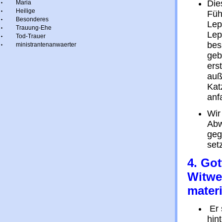
Die
Maria
Heilige
Füh
Besonderes
Lep
Trauung-Ehe
Lep
Tod-Trauer
bes
ministrantenanwaerter
gebe
ers
auß
Kat
anf
Wir
Abw
geg
setz
4. Got
Witwe
materi
Er 
hin