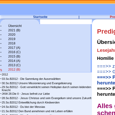
Startseite
|
Pre
Übersicht
Predi
2021 (B)
2020
2019
Übersi
2018
2017 (A)
Lesejah
2016 (C)
2015 (B)
Homilie
2014 (A)
2013 (C)
===>> zu
2012 (B)
===>> G
2012
===>> P
33.So.B2012 - Die Sammlung der Auserwählten
herunte
30.So.B2012 Unsere Missionierung und Evangelisierung
29.So.B2012 - Gott verwirklicht seinen Heilsplan durch seinen leidenden
===>> P
Knecht
herunte
JKW 28.Die II - Jesus befreit zur Liebe
28.So.B2012 - Jesus Christus und sein Evangelium sind unsere Zukunft
25.So.B2012 Entweltlichung durch Kindwerden
Alles 
24.So.B2012 - Du bist der Messias
21.So.B2012 Den Bund annehmen und mit Leben erfüllen
sche