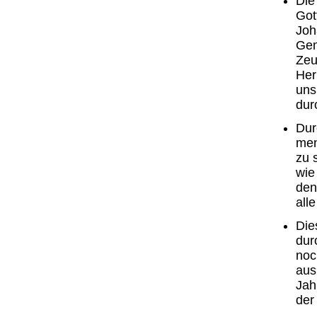
Die
Got
Joh
Gem
Zeu
Her
uns
durc
Dur
men
zu 
wie
den
all
Die
dur
noc
aus
Jah
der