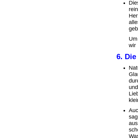
Die
rein
Her
all
geb
Um 
wir
6. Di
Nat
Gla
dur
und
Lie
kle
Auc
sag
aus
sch
Was