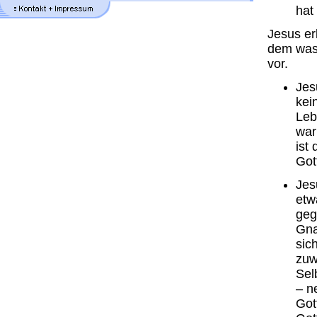
hat
Jesus er
dem was 
vor.
Jes
kei
Leb
war
ist
Got
Jes
etw
geg
Gna
sic
zuw
Sel
– n
Got