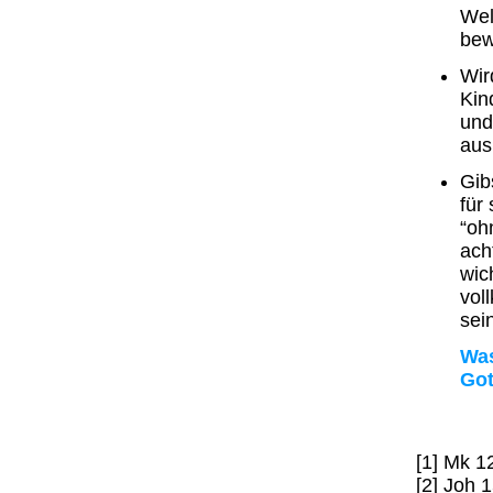
Wel
bew
Wir
Kin
und
aus
Gib
für
“oh
ach
wic
vol
sei
Was
Got
[1] Mk 1
[2] Joh 