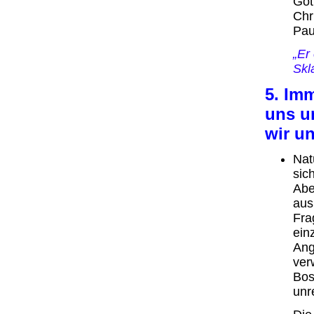
Got
Chr
Pau
„Er
Skl
5. Imm
uns u
wir un
Nat
sic
Abe
aus
Fra
ein
Ang
ver
Bos
unre