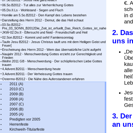
07.So.B2012 - Jesus heilt ganzheitlich
€. 
06.So.B2012 - Tut alles zur Verherrlichung Gottes
sch
05.Do.II.Ls - Wohlstand - Segen und Fluch
in 
Homilie am 5.So.B2012 - Den Kampf des Lebens bestehen
Darstellung des Herrn 2012 - Demut, die das Heil schaut
and
03.So.B2012 -
Pre_03_SONN_B2012Die_Zeit_ist_erfuellt_Das_Reich_Gottes_ist_nahe
2. Das
JKW-02.Do.II - Eifersucht und Neid - Freundschaft und Heil
02.Son.B2012 - Kommt und seht! Famiiensonntag
uns in
Taufe Jesu B2012 - Jesus Christus tauft uns mit dem Heiligen Geist und
Feuer[
Erscheinung des Herrn 2012 - Wem das übernatürliche Licht aufgeht
„De
Naujahr 2012 - Menschwerdung Gottes erzieht zur Gerechtigkeit und
Übe
Frieden
Weihn 2011 GB - Menschwerdung - Der schöpferischen Liebe Gottes
kau
trauen
4.Advent.B2011 - Menschwerdung heute
all
3.Advent.B2011 - Der Verheissung Gottes trauen
hei
Ostermo-B2012 - Die Nähe des Auferstandenen erfahren
Leb
2011 (A)
2010 (C)
Jes
2009 (B)
fes
2008 (A)
2007 (C)
Ges
2006 (B)
3. Der
2005 (A)
Predigten vor 2005
an un
Herrenfeste
Kirchweih-Titularfeste