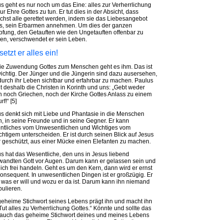
s geht es nur noch um das Eine: alles zur Verherrlichung
ur Ehre Gottes zu tun. Er tut dies in der Absicht, dass
chst alle gerettet werden, indem sie das Liebesangebot
s, sein Erbarmen annehmen. Um dies der ganzen
fung, den Getauften wie den Ungetauften offenbar zu
n, verschwendet er sein Leben.
setzt er alles ein!
e Zuwendung Gottes zum Menschen geht es ihm. Das ist
ichtig. Der Jünger und die Jüngerin sind dazu ausersehen,
durch ihr Leben sichtbar und erfahrbar zu machen. Paulus
 deshalb die Christen in Korinth und uns: „Gebt weder
 noch Griechen, noch der Kirche Gottes Anlass zu einem
f!“ [5]
s denkt sich mit Liebe und Phantasie in die Menschen
n, in seine Freunde und in seine Gegner. Er kann
ntliches vom Unwesentlichen und Wichtiges vom
htigem unterscheiden. Er ist durch seinen Blick auf Jesus
 geschützt, aus einer Mücke einen Elefanten zu machen.
s hat das Wesentliche, den uns in Jesus liebend
andten Gott vor Augen. Darum kann er gelassen sein und
lich frei handeln. Geht es um den Kern, dann wird er ernst
onsequent. In unwesentlichen Dingen ist er großzügig. Er
 was er will und wozu er da ist. Darum kann ihn niemand
ulieren.
eheime Stichwort seines Lebens prägt ihn und macht ihn
 „Tut alles zu Verherrlichung Gottes.“ Könnte und sollte das
 auch das geheime Stichwort deines und meines Lebens