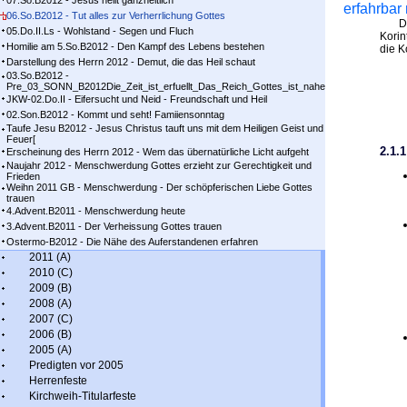
07.So.B2012 - Jesus heilt ganzheitlich
erfahrba
06.So.B2012 - Tut alles zur Verherrlichung Gottes
Drei
05.Do.II.Ls - Wohlstand - Segen und Fluch
Korin
Homilie am 5.So.B2012 - Den Kampf des Lebens bestehen
die K
Darstellung des Herrn 2012 - Demut, die das Heil schaut
03.So.B2012 -
Pre_03_SONN_B2012Die_Zeit_ist_erfuellt_Das_Reich_Gottes_ist_nahe
JKW-02.Do.II - Eifersucht und Neid - Freundschaft und Heil
02.Son.B2012 - Kommt und seht! Famiiensonntag
Taufe Jesu B2012 - Jesus Christus tauft uns mit dem Heiligen Geist und
Feuer[
2.1.
Erscheinung des Herrn 2012 - Wem das übernatürliche Licht aufgeht
Naujahr 2012 - Menschwerdung Gottes erzieht zur Gerechtigkeit und
Frieden
Weihn 2011 GB - Menschwerdung - Der schöpferischen Liebe Gottes
trauen
4.Advent.B2011 - Menschwerdung heute
3.Advent.B2011 - Der Verheissung Gottes trauen
Ostermo-B2012 - Die Nähe des Auferstandenen erfahren
2011 (A)
2010 (C)
2009 (B)
2008 (A)
2007 (C)
2006 (B)
2005 (A)
Predigten vor 2005
Herrenfeste
Kirchweih-Titularfeste