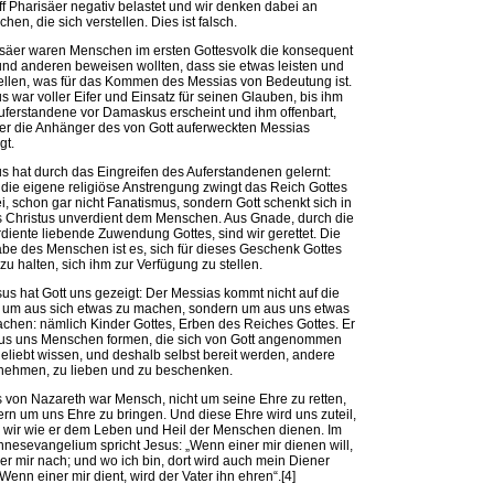
ff Pharisäer negativ belastet und wir denken dabei an
hen, die sich verstellen. Dies ist falsch.
säer waren Menschen im ersten Gottesvolk die konsequent
und anderen beweisen wollten, dass sie etwas leisten und
ellen, was für das Kommen des Messias von Bedeutung ist.
s war voller Eifer und Einsatz für seinen Glauben, bis ihm
uferstandene vor Damaskus erscheint und ihm offenbart,
er die Anhänger des von Gott auferweckten Messias
gt.
s hat durch das Eingreifen des Auferstandenen gelernt:
 die eigene religiöse Anstrengung zwingt das Reich Gottes
i, schon gar nicht Fanatismus, sondern Gott schenkt sich in
 Christus unverdient dem Menschen. Aus Gnade, durch die
diente liebende Zuwendung Gottes, sind wir gerettet. Die
be des Menschen ist es, sich für dieses Geschenk Gottes
 zu halten, sich ihm zur Verfügung zu stellen.
sus hat Gott uns gezeigt: Der Messias kommt nicht auf die
 um aus sich etwas zu machen, sondern um aus uns etwas
chen: nämlich Kinder Gottes, Erben des Reiches Gottes. Er
aus uns Menschen formen, die sich von Gott angenommen
eliebt wissen, und deshalb selbst bereit werden, andere
nehmen, zu lieben und zu beschenken.
 von Nazareth war Mensch, nicht um seine Ehre zu retten,
rn um uns Ehre zu bringen. Und diese Ehre wird uns zuteil,
wir wie er dem Leben und Heil der Menschen dienen. Im
nesevangelium spricht Jesus: „Wenn einer mir dienen will,
 er mir nach; und wo ich bin, dort wird auch mein Diener
 Wenn einer mir dient, wird der Vater ihn ehren“.[4]