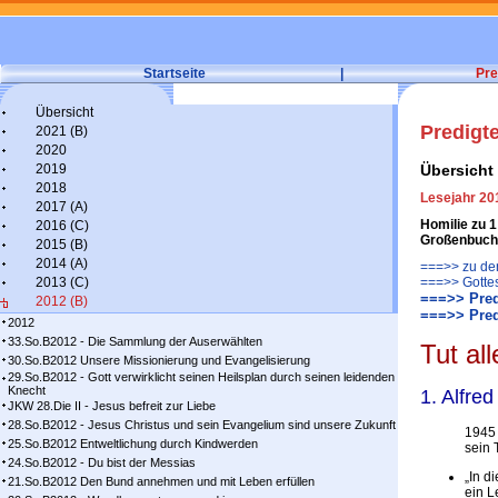
Startseite
|
Pre
Übersicht
Predigt
2021 (B)
2020
2019
Übersicht
2018
Lesejahr 20
2017 (A)
Homilie zu 1
2016 (C)
Großenbuch
2015 (B)
2014 (A)
===>> zu den
2013 (C)
===>> Gotte
===>> Pred
2012 (B)
===>> Pred
2012
33.So.B2012 - Die Sammlung der Auserwählten
Tut al
30.So.B2012 Unsere Missionierung und Evangelisierung
29.So.B2012 - Gott verwirklicht seinen Heilsplan durch seinen leidenden
Knecht
1. Alfre
JKW 28.Die II - Jesus befreit zur Liebe
28.So.B2012 - Jesus Christus und sein Evangelium sind unsere Zukunft
1945 
25.So.B2012 Entweltlichung durch Kindwerden
sein 
24.So.B2012 - Du bist der Messias
„In d
21.So.B2012 Den Bund annehmen und mit Leben erfüllen
ein L