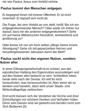
mir wie Paulus Jesus zum Vorbild nehme.
2 Paulus kommt den Menschen entgegen.
Er begegnet ihnen mit innerer Offenheit. Er ist nicht
reserviert. Er kapselt sich nicht ab.
Die Frage, die sein Vorbild an uns stellt, heißt: Bin ich ein
entgegenkommender Mensch? Oder warte ich immer nur
darauf, dass mir die anderen entgegenkommen? Gehe
ich auf meine Mitmenschen freundlich, wohlwollend und
großherzig zu?
Oder kreise ich nur um mich selber, pflege meine innere
Abneigung? Gehe ich mit gepanzertem Herzen und
heruntergelassenen Jalousien durch die Welt?
3 Paulus sucht nicht den eigenen Nutzen, sondern
Nutzen aller.
In einer Ellbogengesellschaft ist es schwer, aus der
egoistischen Haltung des Eigennutzes auszusteigen und
auf den Nutzen aller bedacht zu sein. Schließlich leben
heute viele nach der Devise: Ich will für mich
herausholen, was herauszuholen ist. Aber wenn wir so
denken und handeln, dann wird unser Staats- und
Wirtschaftsgefüge zerbrechen.
Erst recht müssen sich die Vorsteher der Kirche und ihrer
Einrichtungen vor solchem Denken und Verhalten hüten.
Denn zum Dienen sind sie geweiht und berufen nicht zum
Sich Bedienen.[3]