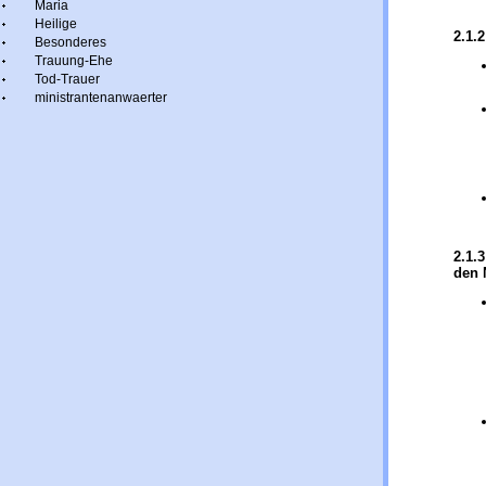
Maria
Heilige
2.1.
Besonderes
Trauung-Ehe
Tod-Trauer
ministrantenanwaerter
2.1.
den 