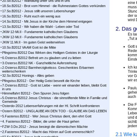
20.So.B2012 - Wandlung unter uns und in uns
eine 
18.So.B2012 - Brot vom Himmel - die Ruhmestaten Gottes verkünden
muss 
17.So.B2012 - Jesus stillt unseren Lebenshunger
Stund
der s
16.So.B2012 - Ruht euch ein wenig aus
wird 
14.So.B2012 - Mit Jesus in der Kirche dem Himmel entgegen
13.So.B2012 - Wir haben die Wahl - Leben oder Tod
2. Das g
JKW-12-Mi.II - Fundamente katholischen Glaubens
Es lau
JKW-12-Mi.II - Fundamente katholischen Glaubens
„Tut 
JKW 11.Mi.II - Im guten Geist weiterwirken
Gott 
10.So.B2012 VA AM Gott ist die Mitte
Rede
Pfingstmo.B2012 Das Wirken des Heiligen Geistes in der Liturgie
kommt
6.Osterso.B2012 Befreit um zu glauben und zu lieben
Einst
3.Osterso.B2012 NK - Ganzheitliche Auferstehung
Ich k
2.Osterso.B2012 Barmherzigkeitsso. Geschenktes Erbarmen
weiterschenken
Trink
32.So.B2012 Honings - Alles geben
vor G
wir e
Pfingstso.B2012 - Der Heilig Geist beseelt die Kirche
7.Osterso.B2012 - Gott ist Liebe - wenn wir einander lieben, bleibt Gott
Paulu
in uns
gehei
Himmelfahrt B2012 - Den Spuren Jesu folgen
auch 
5.Osterso.B2012 Jesus Christus - die sinnstiftende Mitte in Familie und
Gemeinde
Die F
Osterdo-2012 Lebenserfahrungen mit der Hl. Schrift konfrontieren
Kommt
Ostern B2012 - UNGLAUBE AN DEN TOD - GLAUBE AN DAS LEBEN
Leben
5.Fastenso.B2012 - Wer Jesus Christus dient, den ehrt Gott
und d
4. Fastenso.B2012 - Bilder, die unter die Haut gehen
sicht
jeden
FZW-3.Do.2012 - Jesus besiegt die dämonischen Mächte
2.Fastenso.B2012 - Macht das Hören auf Gott unmenschlich?
2.1 Wie ka