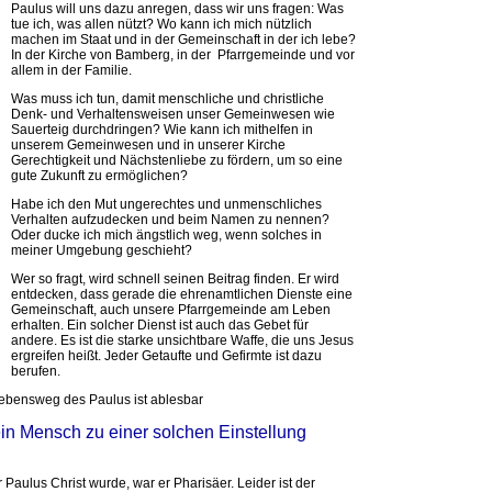
Paulus will uns dazu anregen, dass wir uns fragen: Was
tue ich, was allen nützt? Wo kann ich mich nützlich
machen im Staat und in der Gemeinschaft in der ich lebe?
In der Kirche von Bamberg, in der Pfarrgemeinde und vor
allem in der Familie.
Was muss ich tun, damit menschliche und christliche
Denk- und Verhaltensweisen unser Gemeinwesen wie
Sauerteig durchdringen? Wie kann ich mithelfen in
unserem Gemeinwesen und in unserer Kirche
Gerechtigkeit und Nächstenliebe zu fördern, um so eine
gute Zukunft zu ermöglichen?
Habe ich den Mut ungerechtes und unmenschliches
Verhalten aufzudecken und beim Namen zu nennen?
Oder ducke ich mich ängstlich weg, wenn solches in
meiner Umgebung geschieht?
Wer so fragt, wird schnell seinen Beitrag finden. Er wird
entdecken, dass gerade die ehrenamtlichen Dienste eine
Gemeinschaft, auch unsere Pfarrgemeinde am Leben
erhalten. Ein solcher Dienst ist auch das Gebet für
andere. Es ist die starke unsichtbare Waffe, die uns Jesus
ergreifen heißt. Jeder Getaufte und Gefirmte ist dazu
berufen.
bensweg des Paulus ist ablesbar
in Mensch zu einer solchen Einstellung
 Paulus Christ wurde, war er Pharisäer. Leider ist der