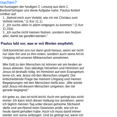
r machen?
 Aussagen der heutigen 2. Lesung aus dem 1.
therbrief bringen uns diese Aufgabe nahe. Paulus fordert
orinther auf:
1. „Nehmt mich zum Vorbild, wie ich mir Christus zum
Vorbild nehme,“ (1 Kor 11,1)
2. „Ich suche allen in allem entgegen zu kommen.“ (1 Kor
11,33a)
3. „Ich suche nicht meinen Nutzen, sondern den Nutzen
aller, damit sie gerettet werden.“
1 Paulus lebt vor, was er mit Worten empfiehlt.
Gott kommt bei uns nur dann groß heraus, wenn wir nicht
nur über ihn und zu ihm reden, sondern auch seine Art im
Umgang mit unseren Mitmenschen annehmen.
Wie Gott zu den Menschen ist, können wir am besten an
Jesus ablesen. Das ständige Hinsehen und Hinhören auf
Jesus ist deshalb nötig. Im Hinhören auf sein Evangelium
lerne ich, wie Jesus mit den Menschen umgeht. Die
entscheidende Frage bei meinem Umgang und meinen
Begegnungen mit den Menschen heißt also: „Wie würde
jetzt Jesus mit diesem Menschen umgehen, der mir
gerade begegnet.“
Ich gebe zu, das ist nicht leicht. Auch mir gelingt das nicht
immer. Ich kann mich dieser Haltung nur annähern, wenn
ich täglich meinen Tag unter dieses geheime Stichwort
stelle und am Abend mein Gewissen prüfe, wie ich es
heute damit gehalten habe. Auch ich muss damit immer
wieder von vorne anfangen. Und es gelingt nur, wenn ich