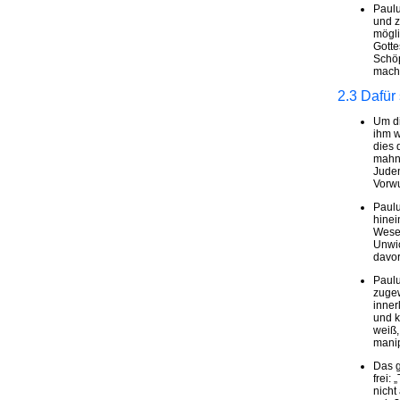
Paulu
und z
mögli
Gotte
Schöp
mache
2.3 Dafür 
Um di
ihm w
dies 
mahnt
Juden
Vorwur
Paulu
hinei
Wese
Unwic
davor
Paulu
zugew
inner
und k
weiß,
manip
Das g
frei:
nicht