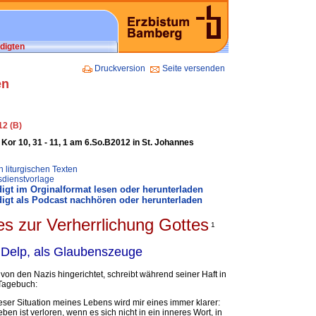
digten
Druckversion
Seite versenden
en
12 (B)
 Kor 10, 31 - 11, 1 am 6.So.B2012 in St. Johannes
 liturgischen Texten
sdienstvorlage
igt im Orginalformat lesen oder herunterladen
igt als Podcast nachhören oder herunterladen
les zur Verherrlichung Gottes
1
d Delp, als Glaubenszeuge
von den Nazis hingerichtet, schreibt während seiner Haft in
Tagebuch:
ieser Situation meines Lebens wird mir eines immer klarer:
eben ist verloren, wenn es sich nicht in ein inneres Wort, in