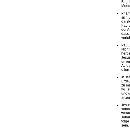
Begri
Mensc
Phari
sich 
darst
Paulu
der A
dass 
verfol
Paulu
Nicht
herbe
Jesus
unver
Aufga
offen
In Je
Erde,
zu ma
will 
und g
anzu
Jesus
sonde
wenn 
Johan
folge
sein.