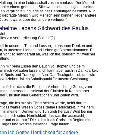
Haltung, in eine Leidenschaft zusammenfasst. Der Mensch
unter einem geheimen Stichwort stehen, das jedes seiner
en verpflichtet und jede seiner Handlungen bestimmt. Nur
o geprägte Mensch wird Mensch sein können, jeder andere
Dutzendware, über den andere verfügen.“
eheime Lebens-Stichwort des Paulus
tet:
alles zur Verherrlichung Gottes.“[2]
soll in unserem Tun und Lassen, in unserem Denken und
n, in unserem Lieben und Leben groß herauskommen. Es
 nicht so sehr darauf an, was ich tue, sondern mit welcher
ellung.
ann mir beim Essen den Bauch vollstopfen und beim
en mich vollaufen lassen. Ich kann aber auch in Dankbarkeit
ott Speis und Trank genießen. Das Tischgebet, ob und wie
s vollziehen, ist ein Anhaltspunkt für unsere Gesinnung.
s möchte, dass die Ehre, die Verherrlichung Gottes, zum
men Lebensschlüsselwort der Christen in Korinth aber
der Christen aller Generationen und Zeiten wird.
rage, die ich mir als Christ stellen werde, heißt darum:
 das wahre Wesen Gottes, seine Herrlichkeit, in meinem
, in meinem Denken und Tun groß heraus? Wird bei mir
urch mich seine Herrlichkeit, das was ihn ausmacht,
bar und erfahrbar? Die sich mir als Christ am Beginn eines
 Tages und Werkes stellende Frage lautet:
nn ich Gottes Herrlichkeit für andere