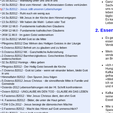
20.So.B2012 - Wandlung unter uns und in uns
Ganz 
18.So.B2012 - Brot vom Himmel - die Ruhmestaten Gottes verkünden
Sache
uns s
17.So.B2012 - Jesus stillt unseren Lebenshunger
leben
16.So.B2012 - Ruht euch ein wenig aus
tägli
14.So.B2012 - Mit Jesus in der Kirche dem Himmel entgegen
Es ka
13.So.B2012 - Wir haben die Wahl - Leben oder Tod
Leben
JKW-12-Mi.II - Fundamente katholischen Glaubens
2. Essen
JKW-12-Mi.II - Fundamente katholischen Glaubens
JKW 11.Mi.II - Im guten Geist weiterwirken
Es ge
10.So.B2012 VA AM Gott ist die Mitte
essen
Pfingstmo.B2012 Das Wirken des Heiligen Geistes in der Liturgie
Verst
6.Osterso.B2012 Befreit um zu glauben und zu lieben
Wem d
3.Osterso.B2012 NK - Ganzheitliche Auferstehung
verst
2.Osterso.B2012 Barmherzigkeitsso. Geschenktes Erbarmen
an Br
weiterschenken
32.So.B2012 Honings - Alles geben
»Ich 
Pfingstso.B2012 - Der Heilig Geist beseelt die Kirche
Hunge
7.Osterso.B2012 - Gott ist Liebe - wenn wir einander lieben, bleibt Gott
Kafka
in uns
gefra
Himmelfahrt B2012 - Den Spuren Jesu folgen
»Weil
5.Osterso.B2012 Jesus Christus - die sinnstiftende Mitte in Familie und
ich s
Gemeinde
und m
Osterdo-2012 Lebenserfahrungen mit der Hl. Schrift konfrontieren
Ostern B2012 - UNGLAUBE AN DEN TOD - GLAUBE AN DAS LEBEN
Kafka
5.Fastenso.B2012 - Wer Jesus Christus dient, den ehrt Gott
seine
Essst
4. Fastenso.B2012 - Bilder, die unter die Haut gehen
FZW-3.Do.2012 - Jesus besiegt die dämonischen Mächte
Wie s
2.Fastenso.B2012 - Macht das Hören auf Gott unmenschlich?
Speis