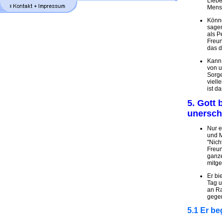
Liebe
Mens
Könne
sagen
als 
Freun
das d
Kann
von u
Sorge
viell
ist d
5. Gott 
unersch
Nur e
und M
"Nich
Freun
ganze
mitge
Er bi
Tag u
an Ra
gegen
5.1 Er be