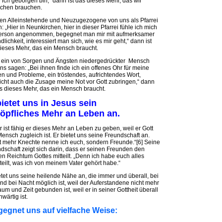
 ich geborgen bin,“ dann ist das dieses Mehr, das wir
chen brauchen.
n Alleinstehende und Neuzugezogene von uns als Pfarrei
: „Hier in Neunkirchen, hier in dieser Pfarrei fühle ich mich
Person angenommen, begegnet man mir mit aufmerksamer
dlichkeit, interessiert man sich, wie es mir geht,“ dann ist
ieses Mehr, das ein Mensch braucht.
 ein von Sorgen und Ängsten niedergedrückter Mensch
ns sagen: „Bei ihnen finde ich ein offenes Ohr für meine
n und Probleme, ein tröstendes, aufrichtendes Wort,
eicht auch die Zusage meine Not vor Gott zubringen,“ dann
as dieses Mehr, das ein Mensch braucht.
bietet uns in Jesus sein
öpfliches Mehr an Leben an.
r ist fähig er dieses Mehr an Leben zu geben, weil er Gott
ensch zugleich ist. Er bietet uns seine Freundschaft an.
t mehr Knechte nenne ich euch, sondern Freunde.“[6] Seine
dschaft zeigt sich darin, dass er seinen Freunden den
n Reichtum Gottes mitteilt. „Denn ich habe euch alles
teilt, was ich von meinem Vater gehört habe.“
etet uns seine heilende Nähe an, die immer und überall, bei
nd bei Nacht möglich ist, weil der Auferstandene nicht mehr
um und Zeit gebunden ist, weil er in seiner Gottheit überall
wärtig ist.
gegnet uns auf vielfache Weise: