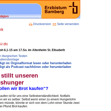
digten
Druckversion
Seite versenden
en
12 (B)
oh 6,1-15 am 17.So. im Altenheim St. Elisabeth
 liturgischen Texten
sdienstvorlage
igt im Orginalformat lesen oder herunterladen
igt als Podcast nachhören oder herunterladen
stillt unseren
shunger
ollen wir Brot kaufen"?
kaufen ist für uns eine Selbstverständlichkeit. Notfalls
n wir es selber. Selbst wenn einer zu einem Hungerlohn
ten müsste, könnte er sich von dem Lohn einer Stunde zwei
rei Pfund Brot kaufen.