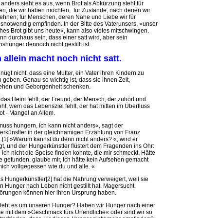
anders sieht es aus, wenn Brot als Abkürzung steht für
n, die wir haben möchten; für Zustände, nach denen wir
ehnen; für Menschen, deren Nähe und Liebe wir für
snotwendig empfinden. In der Bitte des Vaterunsers, »unser
ches Brot gibt uns heute«, kann also vieles mitschwingen.
nn durchaus sein, dass einer satt wird, aber sein
shunger dennoch nicht gestillt ist.
 allein macht noch nicht satt.
nügt nicht, dass eine Mutter, ein Vater ihren Kindern zu
 geben. Genau so wichtig ist, dass sie ihnen Zeit,
ehen und Geborgenheit schenken.
as Heim fehlt, der Freund, der Mensch, der zuhört und
eht, wem das Lebensziel fehlt, der hat mitten im Überfluss
ot - Mangel an Allem.
muss hungern, ich kann nicht anders«, sagt der
rkünstler in der gleichnamigen Erzählung von Franz
.[1] »Warum kannst du denn nicht anders? «, wird er
gt, und der Hungerkünstler flüstert dem Fragenden ins Ohr:
 ich nicht die Speise finden konnte, die mir schmeckt. Hätte
ie gefunden, glaube mir, ich hätte kein Aufsehen gemacht
ich vollgegessen wie du und alle. «
s Hungerkünstler[2] hat die Nahrung verweigert, weil sie
n Hunger nach Leben nicht gestillt hat. Magersucht,
örungen können hier ihren Ursprung haben.
teht es um unseren Hunger? Haben wir Hunger nach einer
e mit dem »Geschmack fürs Unendliche« oder sind wir so