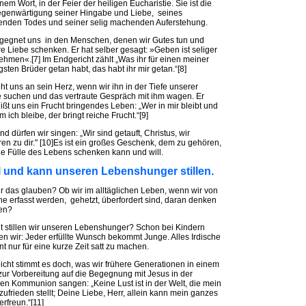
inem Wort, in der Feier der heiligen Eucharistie. Sie ist die
genwärtigung seiner Hingabe und Liebe, seines
enden Todes und seiner selig machenden Auferstehung.
gegnet uns in den Menschen, denen wir Gutes tun und
e Liebe schenken. Er hat selber gesagt: »Geben ist seliger
ehmen«.[7] Im Endgericht zählt „Was ihr für einen meiner
gsten Brüder getan habt, das habt ihr mir getan.“[8]
eht uns an sein Herz, wenn wir ihn in der Tiefe unserer
 suchen und das vertraute Gespräch mit ihm wagen. Er
ißt uns ein Frucht bringendes Leben: „Wer in mir bleibt und
m ich bleibe, der bringt reiche Frucht.“[9]
nd dürfen wir singen: „Wir sind getauft, Christus, wir
en zu dir." [10]Es ist ein großes Geschenk, dem zu gehören,
ie Fülle des Lebens schenken kann und will.
ll und kann unseren Lebenshunger stillen.
r das glauben? Ob wir im alltäglichen Leben, wenn wir von
e erfasst werden, gehetzt, überfordert sind, daran denken
en?
 stillen wir unseren Lebenshunger? Schon bei Kindern
en wir: Jeder erfüllte Wunsch bekommt Junge. Alles Irdische
nt nur für eine kurze Zeit satt zu machen.
eicht stimmt es doch, was wir frühere Generationen in einem
zur Vorbereitung auf die Begegnung mit Jesus in der
gen Kommunion sangen: „Keine Lust ist in der Welt, die mein
zufrieden stellt; Deine Liebe, Herr, allein kann mein ganzes
erfreun.“[11]