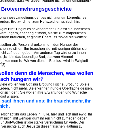
tzufrieden, dass wir diesen Hunger nicht mehr empfinden?
er Brotvermehrungsgeschichte
ohannesevangeliums geht es nicht nur um körperliches
erden. Brot wird hier zum Heilszeichen schlechthin.
 gibt Brot. Er gibt es bevor er redet. Er lässt die Menschen
 verhungern, aber er gibt mehr, als sie zum körperlichen
erden brauchen, er gibt im Überfluss "soviel sie wollten".
 selber als Person ist gekommen, den Hunger der
hen zu stillen. Ihn brauchen sie, mit weniger dürfen sie
nicht zufrieden geben. Am anderen Tag wird er zu ihnen
: „Ich bin das lebendige Brot, das vom Himmel
gekommen ist. Wir von diesem Brot isst, wird in Ewigkeit
"[3]
wollen denn die Menschen, was wollen
nach hungern wir?
viele wollen von Gott nur Brot und Fische, Brot und Spiele
eben, nicht mehr. Sie erkennen nur die Oberfläche dessen,
or sich geht. Sie wollen ihre Erwartungen und Wünsche
edigt wissen.
 sagt ihnen und uns: Ihr braucht mehr, ihr
mich.
erst habt ihr das Leben in Fülle, hier und jetzt und ewig. Ihr
ht mich, mit weniger dürft ihr euch nicht zufrieden geben.
ur Brot-Wollen ist die starke Versuchung für Viele. Der
 versuchte auch Jesus zu dieser falschen Haltung zu