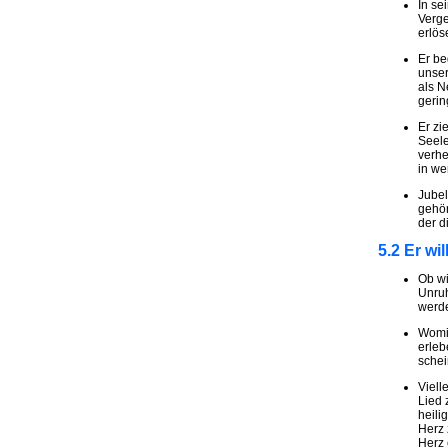
In se
Verge
erlös
Er be
unser
als N
gerin
Er zi
Seele
verhe
in we
Jubel
gehör
der d
5.2 Er wi
Ob wi
Unruh
werd
Womit
erleb
schei
Viell
Lied 
heili
Herz 
Herz 