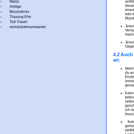
Maria
verfü
diese
Heilige
einem
Besonderes
lebt 
Trauung-Ehe
Mund 
Tod-Trauer
Jesus
ministrantenanwaerter
Versu
mach
Jesus
Gegen
4.2 Auch
an:
Wenn 
du wa
Ernäh
immer
genau
Kann 
beko
selbe
gesch
ich n
brauc
Kann 
gehei
einfü