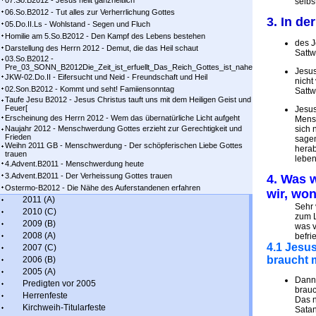
07.So.B2012 - Jesus heilt ganzheitlich
selbs
06.So.B2012 - Tut alles zur Verherrlichung Gottes
3. In d
05.Do.II.Ls - Wohlstand - Segen und Fluch
Homilie am 5.So.B2012 - Den Kampf des Lebens bestehen
des J
Darstellung des Herrn 2012 - Demut, die das Heil schaut
Sattw
03.So.B2012 -
Pre_03_SONN_B2012Die_Zeit_ist_erfuellt_Das_Reich_Gottes_ist_nahe
Jesus
JKW-02.Do.II - Eifersucht und Neid - Freundschaft und Heil
nicht
02.Son.B2012 - Kommt und seht! Famiiensonntag
Sattw
Taufe Jesu B2012 - Jesus Christus tauft uns mit dem Heiligen Geist und
Feuer[
Jesus
Erscheinung des Herrn 2012 - Wem das übernatürliche Licht aufgeht
Mensc
Naujahr 2012 - Menschwerdung Gottes erzieht zur Gerechtigkeit und
sich 
Frieden
sagen
Weihn 2011 GB - Menschwerdung - Der schöpferischen Liebe Gottes
herab
trauen
leben
4.Advent.B2011 - Menschwerdung heute
3.Advent.B2011 - Der Verheissung Gottes trauen
4. Was 
Ostermo-B2012 - Die Nähe des Auferstandenen erfahren
wir, wo
2011 (A)
Sehr 
2010 (C)
zum L
2009 (B)
was v
2008 (A)
befri
4.1 Jesus
2007 (C)
braucht 
2006 (B)
2005 (A)
Dann 
Predigten vor 2005
brauc
Herrenfeste
Das n
Kirchweih-Titularfeste
Satan