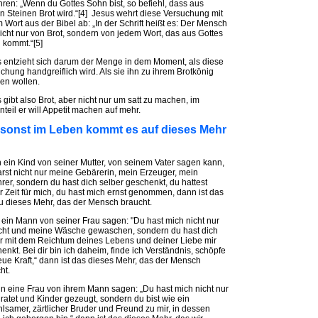
hren: „Wenn du Gottes Sohn bist, so befiehl, dass aus
n Steinen Brot wird.“[4] Jesus wehrt diese Versuchung mit
 Wort aus der Bibel ab: „In der Schrift heißt es: Der Mensch
nicht nur von Brot, sondern von jedem Wort, das aus Gottes
kommt.“[5]
 entzieht sich darum der Menge in dem Moment, als diese
chung handgreiflich wird. Als sie ihn zu ihrem Brotkönig
en wollen.
 gibt also Brot, aber nicht nur um satt zu machen, im
teil er will Appetit machen auf mehr.
 sonst im Leben kommt es auf dieses Mehr
ein Kind von seiner Mutter, von seinem Vater sagen kann,
rst nicht nur meine Gebärerin, mein Erzeuger, mein
rer, sondern du hast dich selber geschenkt, du hattest
 Zeit für mich, du hast mich ernst genommen, dann ist das
 dieses Mehr, das der Mensch braucht.
ein Mann von seiner Frau sagen: "Du hast mich nicht nur
cht und meine Wäsche gewaschen, sondern du hast dich
r mit dem Reichtum deines Lebens und deiner Liebe mir
enkt. Bei dir bin ich daheim, finde ich Verständnis, schöpfe
eue Kraft,“ dann ist das dieses Mehr, das der Mensch
ht.
eine Frau von ihrem Mann sagen: „Du hast mich nicht nur
ratet und Kinder gezeugt, sondern du bist wie ein
hlsamer, zärtlicher Bruder und Freund zu mir, in dessen