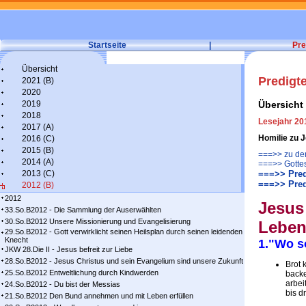
Startseite
|
Pre
Übersicht
Predigt
2021 (B)
2020
2019
Übersicht
2018
Lesejahr 20
2017 (A)
Homilie zu J
2016 (C)
2015 (B)
===>> zu den
2014 (A)
===>> Gotte
2013 (C)
===>> Pred
===>> Pred
2012 (B)
2012
Jesus 
33.So.B2012 - Die Sammlung der Auserwählten
30.So.B2012 Unsere Missionierung und Evangelisierung
Leben
29.So.B2012 - Gott verwirklicht seinen Heilsplan durch seinen leidenden
Knecht
1."Wo s
JKW 28.Die II - Jesus befreit zur Liebe
28.So.B2012 - Jesus Christus und sein Evangelium sind unsere Zukunft
Brot 
25.So.B2012 Entweltlichung durch Kindwerden
backe
arbei
24.So.B2012 - Du bist der Messias
bis d
21.So.B2012 Den Bund annehmen und mit Leben erfüllen