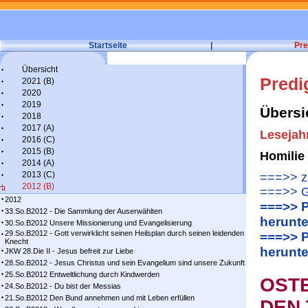
Startseite
|
Pre
Übersicht
Predi
2021 (B)
2020
2019
Übersi
2018
2017 (A)
Lesejah
2016 (C)
2015 (B)
Homilie
2014 (A)
2013 (C)
===>> zu
2012 (B)
===>> G
2012
===>> P
33.So.B2012 - Die Sammlung der Auserwählten
herunte
30.So.B2012 Unsere Missionierung und Evangelisierung
29.So.B2012 - Gott verwirklicht seinen Heilsplan durch seinen leidenden
===>> P
Knecht
herunte
JKW 28.Die II - Jesus befreit zur Liebe
28.So.B2012 - Jesus Christus und sein Evangelium sind unsere Zukunft
25.So.B2012 Entweltlichung durch Kindwerden
OST
24.So.B2012 - Du bist der Messias
21.So.B2012 Den Bund annehmen und mit Leben erfüllen
DEN 