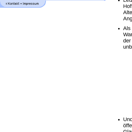
Let
Hof
Alt
Ang
Als
War
der
unb
Und
öff
Gla