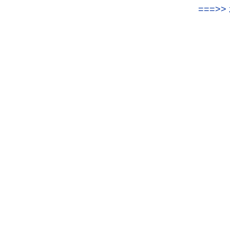
===>> 