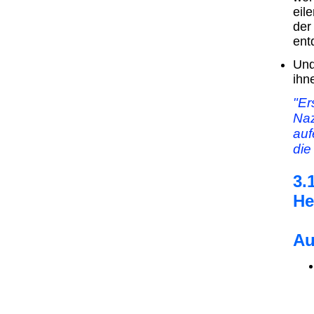
eil
der
ent
Und
ihn
"Er
Naz
auf
die
3.
He
fü
Au