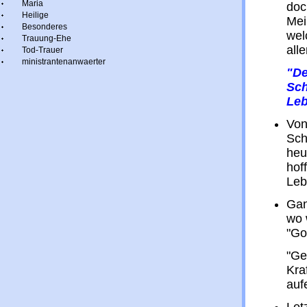
Maria
doc
Heilige
Mei
Besonderes
wel
Trauung-Ehe
all
Tod-Trauer
ministrantenanwaerter
"De
Sch
Leb
Von
Sch
heu
hof
Leb
Gan
wo 
"Go
"Ge
Kra
auf