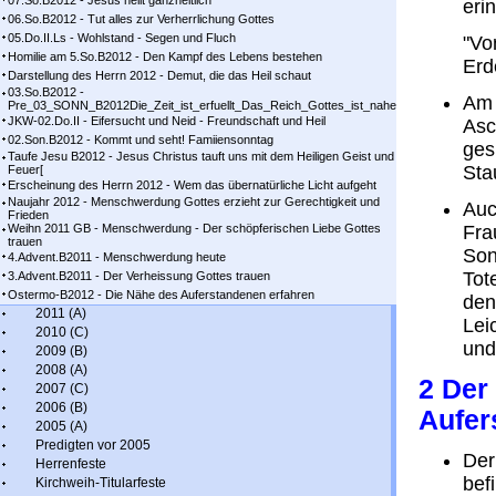
07.So.B2012 - Jesus heilt ganzheitlich
erin
06.So.B2012 - Tut alles zur Verherrlichung Gottes
05.Do.II.Ls - Wohlstand - Segen und Fluch
"Vo
Homilie am 5.So.B2012 - Den Kampf des Lebens bestehen
Erd
Darstellung des Herrn 2012 - Demut, die das Heil schaut
03.So.B2012 -
Am 
Pre_03_SONN_B2012Die_Zeit_ist_erfuellt_Das_Reich_Gottes_ist_nahe
JKW-02.Do.II - Eifersucht und Neid - Freundschaft und Heil
Asc
02.Son.B2012 - Kommt und seht! Famiiensonntag
ges
Taufe Jesu B2012 - Jesus Christus tauft uns mit dem Heiligen Geist und
Sta
Feuer[
Erscheinung des Herrn 2012 - Wem das übernatürliche Licht aufgeht
Naujahr 2012 - Menschwerdung Gottes erzieht zur Gerechtigkeit und
Auc
Frieden
Weihn 2011 GB - Menschwerdung - Der schöpferischen Liebe Gottes
Fra
trauen
Son
4.Advent.B2011 - Menschwerdung heute
Tot
3.Advent.B2011 - Der Verheissung Gottes trauen
Ostermo-B2012 - Die Nähe des Auferstandenen erfahren
den
2011 (A)
Lei
2010 (C)
und
2009 (B)
2008 (A)
2 Der
2007 (C)
2006 (B)
Aufer
2005 (A)
Predigten vor 2005
Der
Herrenfeste
bef
Kirchweih-Titularfeste