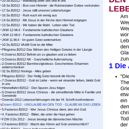
20.So.B2012 - Wandlung unter uns und in uns
18.So.B2012 - Brot vom Himmel - die Ruhmestaten Gottes verkünden
LEB
17.So.B2012 - Jesus stillt unseren Lebenshunger
16.So.B2012 - Ruht euch ein wenig aus
Am 
14.So.B2012 - Mit Jesus in der Kirche dem Himmel entgegen
Weg
13.So.B2012 - Wir haben die Wahl - Leben oder Tod
Weg
JKW-12-Mi.II - Fundamente katholischen Glaubens
wor
JKW-12-Mi.II - Fundamente katholischen Glaubens
Leb
JKW 11.Mi.II - Im guten Geist weiterwirken
10.So.B2012 VA AM Gott ist die Mitte
den
Pfingstmo.B2012 Das Wirken des Heiligen Geistes in der Liturgie
Gla
6.Osterso.B2012 Befreit um zu glauben und zu lieben
zun
3.Osterso.B2012 NK - Ganzheitliche Auferstehung
2.Osterso.B2012 Barmherzigkeitsso. Geschenktes Erbarmen
1 Die
weiterschenken
32.So.B2012 Honings - Alles geben
"Di
Pfingstso.B2012 - Der Heilig Geist beseelt die Kirche
7.Osterso.B2012 - Gott ist Liebe - wenn wir einander lieben, bleibt Gott
The
in uns
Gri
Himmelfahrt B2012 - Den Spuren Jesu folgen
5.Osterso.B2012 Jesus Christus - die sinnstiftende Mitte in Familie und
etw
Gemeinde
ein
Osterdo-2012 Lebenserfahrungen mit der Hl. Schrift konfrontieren
Ostern B2012 - UNGLAUBE AN DEN TOD - GLAUBE AN DAS LEBEN
dem
5.Fastenso.B2012 - Wer Jesus Christus dient, den ehrt Gott
chr
4. Fastenso.B2012 - Bilder, die unter die Haut gehen
Tod
FZW-3.Do.2012 - Jesus besiegt die dämonischen Mächte
der
2.Fastenso.B2012 - Macht das Hören auf Gott unmenschlich?