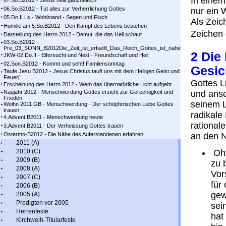
In einem 
07.So.B2012 - Jesus heilt ganzheitlich
06.So.B2012 - Tut alles zur Verherrlichung Gottes
nur ein 
05.Do.II.Ls - Wohlstand - Segen und Fluch
Als Zeic
Homilie am 5.So.B2012 - Den Kampf des Lebens bestehen
Zeichen 
Darstellung des Herrn 2012 - Demut, die das Heil schaut
03.So.B2012 -
Pre_03_SONN_B2012Die_Zeit_ist_erfuellt_Das_Reich_Gottes_ist_nahe
2 Die
JKW-02.Do.II - Eifersucht und Neid - Freundschaft und Heil
02.Son.B2012 - Kommt und seht! Famiiensonntag
Gesic
Taufe Jesu B2012 - Jesus Christus tauft uns mit dem Heiligen Geist und
Feuer[
Gottes Li
Erscheinung des Herrn 2012 - Wem das übernatürliche Licht aufgeht
Naujahr 2012 - Menschwerdung Gottes erzieht zur Gerechtigkeit und
und ansc
Frieden
seinem L
Weihn 2011 GB - Menschwerdung - Der schöpferischen Liebe Gottes
trauen
radikale
4.Advent.B2011 - Menschwerdung heute
rational
3.Advent.B2011 - Der Verheissung Gottes trauen
Ostermo-B2012 - Die Nähe des Auferstandenen erfahren
an den N
2011 (A)
2010 (C)
Ohn
2009 (B)
zu 
2008 (A)
Vor
2007 (C)
für
2006 (B)
gew
2005 (A)
Predigten vor 2005
sei
Herrenfeste
hat
Kirchweih-Titularfeste