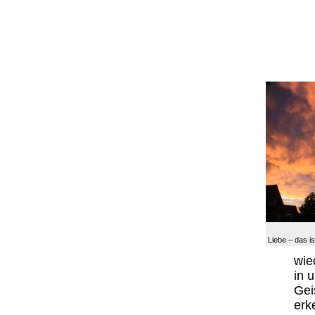
Liebe – das is
wie
in 
Gei
erk