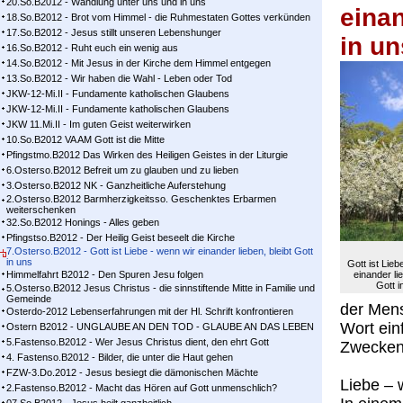
20.So.B2012 - Wandlung unter uns und in uns
einan
18.So.B2012 - Brot vom Himmel - die Ruhmestaten Gottes verkünden
17.So.B2012 - Jesus stillt unseren Lebenshunger
in un
16.So.B2012 - Ruht euch ein wenig aus
14.So.B2012 - Mit Jesus in der Kirche dem Himmel entgegen
13.So.B2012 - Wir haben die Wahl - Leben oder Tod
JKW-12-Mi.II - Fundamente katholischen Glaubens
JKW-12-Mi.II - Fundamente katholischen Glaubens
JKW 11.Mi.II - Im guten Geist weiterwirken
10.So.B2012 VA AM Gott ist die Mitte
Pfingstmo.B2012 Das Wirken des Heiligen Geistes in der Liturgie
6.Osterso.B2012 Befreit um zu glauben und zu lieben
3.Osterso.B2012 NK - Ganzheitliche Auferstehung
2.Osterso.B2012 Barmherzigkeitsso. Geschenktes Erbarmen
weiterschenken
32.So.B2012 Honings - Alles geben
Pfingstso.B2012 - Der Heilig Geist beseelt die Kirche
7.Osterso.B2012 - Gott ist Liebe - wenn wir einander lieben, bleibt Gott
in uns
Gott ist Lieb
Himmelfahrt B2012 - Den Spuren Jesu folgen
einander lie
Gott i
5.Osterso.B2012 Jesus Christus - die sinnstiftende Mitte in Familie und
Gemeinde
der Mens
Osterdo-2012 Lebenserfahrungen mit der Hl. Schrift konfrontieren
Wort ein
Ostern B2012 - UNGLAUBE AN DEN TOD - GLAUBE AN DAS LEBEN
5.Fastenso.B2012 - Wer Jesus Christus dient, den ehrt Gott
Zwecken 
4. Fastenso.B2012 - Bilder, die unter die Haut gehen
FZW-3.Do.2012 - Jesus besiegt die dämonischen Mächte
Liebe – 
2.Fastenso.B2012 - Macht das Hören auf Gott unmenschlich?