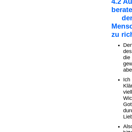
4.2 A
berat
den B
Mensc
zu ric
Den
des
die
gew
abe
Ich
Klä
vie
Wic
Got
dur
Lie
Als