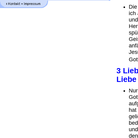
Die
ich
und
Herr
spü
Gei
anf
Jes
Got
3 Lieb
Liebe
Nur
Gott
auf
hat
gel
bed
und
den