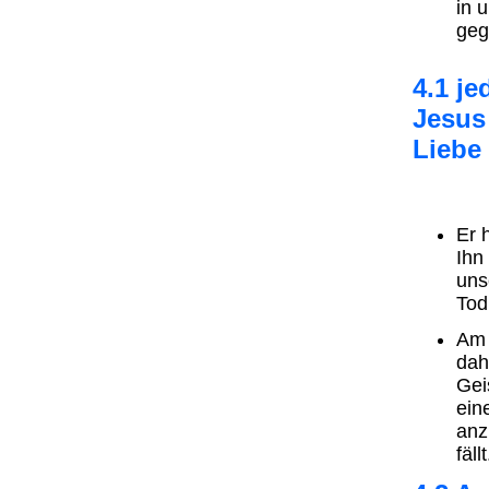
in 
geg
4.1 j
Jesus
Liebe
Er 
Ihn
uns
Tod
Am 
dah
Gei
ein
anz
fäll