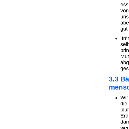
ess
von
uns
abe
gut
Imm
sel
bri
Mut
abg
ges
3.3 Bä
mensc
Wir
die
blü
Erd
dam
wer