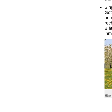
Sin
Got
an 
rec
Blät
ihm
Bäume