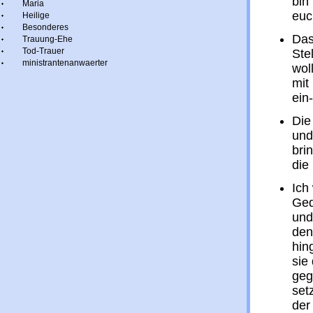
bin
Maria
euc
Heilige
Besonderes
Das
Trauung-Ehe
Tod-Trauer
Ste
ministrantenanwaerter
wol
mit
ein
Die
und
bri
die 
Ich
Ged
und
den
hin
sie
geg
set
der