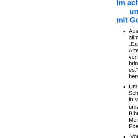
im ac
und 
mit G
Aus
all
„Da
Art
von
bri
es.
her
Umk
Sch
in 
umz
Bib
Men
Ede
Von