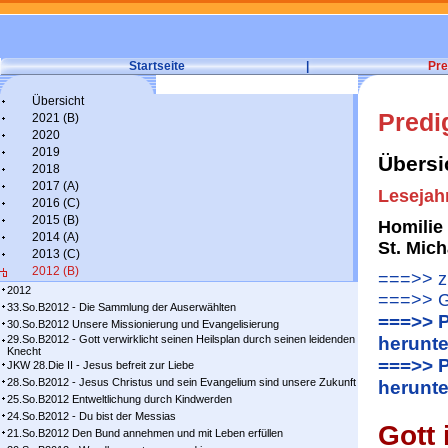
Startseite
|
Pre
Übersicht
Predi
2021 (B)
2020
2019
Übersi
2018
2017 (A)
Lesejah
2016 (C)
2015 (B)
Homilie
2014 (A)
St. Mic
2013 (C)
2012 (B)
===>> zu
2012
===>> G
33.So.B2012 - Die Sammlung der Auserwählten
===>> P
30.So.B2012 Unsere Missionierung und Evangelisierung
29.So.B2012 - Gott verwirklicht seinen Heilsplan durch seinen leidenden
herunte
Knecht
===>> P
JKW 28.Die II - Jesus befreit zur Liebe
28.So.B2012 - Jesus Christus und sein Evangelium sind unsere Zukunft
herunte
25.So.B2012 Entweltlichung durch Kindwerden
24.So.B2012 - Du bist der Messias
Gott 
21.So.B2012 Den Bund annehmen und mit Leben erfüllen