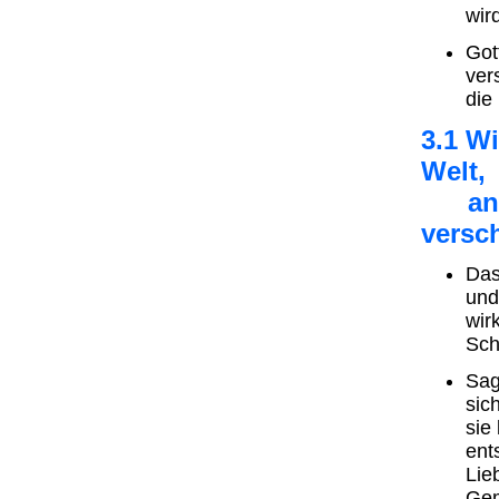
wir
Got
ver
die
3.1 Wi
Welt,
an u
versc
Das
und
wir
Sch
Sag
sich
sie
ent
Lie
Gem