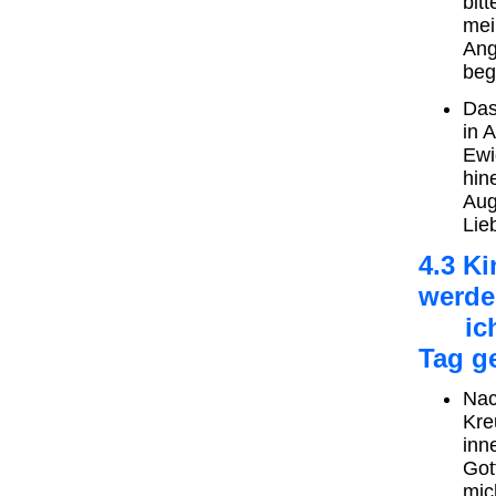
bit
mei
Ang
beg
Das
in 
Ewi
hin
Aug
Lie
4.3 K
werde
ich o
Tag g
Nac
Kre
inn
Got
mic