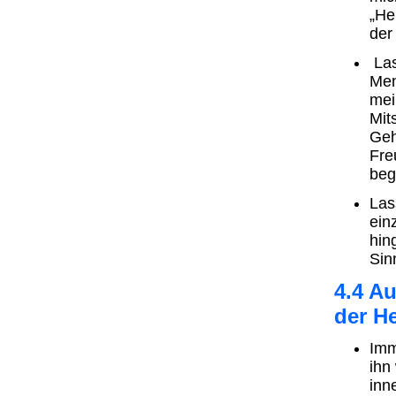
„He
der
Las
Men
mei
Mit
Geh
Fre
beg
Las
ein
hin
Sin
4.4 Au
der He
Imm
ihn
inn