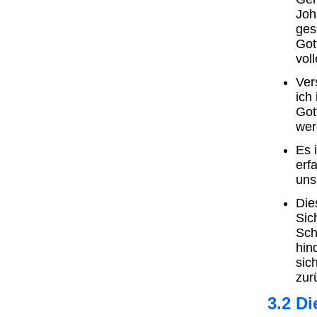
Joh
ges
Got
voll
Ver
ich
Got
wer
Es 
erf
uns 
Die
Sic
Sch
hin
sic
zur
3.2 Di