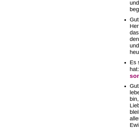
und
beg
Gut
Her
das
den
und
heu
Es 
hat
son
Gut
leb
bin
Lie
ble
all
Ewi