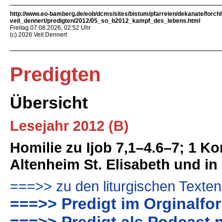
http://www.eo-bamberg.de/eob/dcms/sites/bistum/pfarreien/dekanate/forch
veit_dennert/predigten/2012/05_so_b2012_kampf_des_lebens.html
Freitag 07.08.2026, 02:52 Uhr
(c) 2026 Veit Dennert
Predigten
Übersicht
Lesejahr 2012 (B)
Homilie zu Ijob 7,1–4.6–7; 1 K
Altenheim St. Elisabeth und i
===>> zu den liturgischen Texten
===>> Predigt im Orginalfo