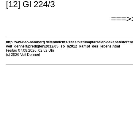
[12] Gl 224/3
===>>
http://www.eo-bamberg.de/eob/dcms/sites/bistum/pfarreien/dekanate/forch
veit_dennert/predigten/2012/05_so_b2012_kampf_des_lebens.html
Freitag 07.08.2026, 02:52 Uhr
(c) 2026 Veit Dennert