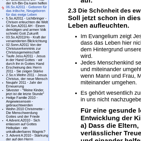
auf.
der Ich-Bin-Da kann helfen
06.So.A2011 - Geboren für
2.3 Die Schönheit des e
das irdische, Neugeboren
für das ewige Leben
Soll jetzt schon in di
5.So.A2011 - Lichtbringer -
Chrisen erleuchten die Welt
Leben aufleuchten.
04.Son.A2011 AH - Einem
demütigen und armen Volk
schnekt Gott Zukunft
Im Evangelium zeigt Je
03.So.A2011Ho - Kraft der
veraenderten Blickrichtung
dass das Leben hier nic
02.Sonn.A2011 Von der
dem Hintergrund unsere
Christuserkenntnis zur
Christusgemeinschaft
wird.
Taufe Jesu A2011 - Jesus
in der Hand Gottes - wir
Jedes Menschenkind seh
durch ihn in Gottes Hand
Erscheinung des Herrn
und miteinander umgeht.
2011 - Sie zeigen Stärke
wenn Mann und Frau, Mut
2.So.n.Weihn 2011 - Jesus
Christus, der neue Mensch
miteinander umgehen.
Neujahr 2011 - Jahr der
Erneuerung
Silvester - "Meine Kinder,
Es gehört wesentlich z
jetzt ist die letzte Stunde"
Heilge Familie 2010 -
in uns nicht nachzugeb
Angewiesensein -
gebrauchtwerden
Für eine gesunde l
Weihn 2010 Christmette -
Die Menschwerdung
Entwicklung der K
Gottes und der Friede
4.Advent.A2010 - Sich
a) Dass die Eltern,
enlassen auf Gottes
Heilsplan - ein
verlässlicher Treu
unkalkulierbares Wagnis?
3. Advent A 2010 - Stärkung
und einander helfe
der auf den Herrn