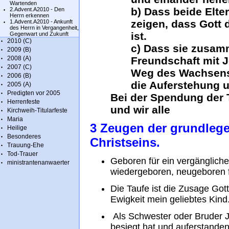
Wartenden
b) Dass beide Elte
2.Advent.A2010 - Den
Herrn erkennen
zeigen, dass Gott d
1.Advent.A2010 - Ankunft
des Herrn in Vergangenheit,
ist.
Gegenwart und Zukunft
2010 (C)
c) Dass sie zusamm
2009 (B)
2008 (A)
Freundschaft mit J
2007 (C)
Weg des Wachsens
2006 (B)
die Auferstehung 
2005 (A)
Predigten vor 2005
Bei der Spendung der T
Herrenfeste
und wir alle
Kirchweih-Titularfeste
Maria
3 Zeugen der grundleg
Heilige
Besonderes
Christseins.
Trauung-Ehe
Tod-Trauer
Geboren für ein vergängliche
ministrantenanwaerter
wiedergeboren, neugeboren f
Die Taufe ist die Zusage Gott
Ewigkeit mein geliebtes Kind
Als Schwester oder Bruder J
besiegt hat und auferstanden