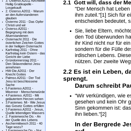
3. Osterso.A2011 Kirchweih
2.1 Gott will, dass der M
Heilig Grabkapelle -
Losgekauft
"Der Mensch hat Leben u
2. Osterso.A2011 - Warum
ihm zuteil."[1] Sich für 
an den Auferstandenen
glauben
entscheiden bedeutet, s
Ostermo 2011 - Das Opfer
Christi und wir
Osterso.A2011 -
Sie, liebe Eltern, möcht
Begegnung mit dem
Afuerstandenen
den Tod überwunden hat 
Osternacht 2011 - Die
ihr Kind nicht nur für 
österlichen Zeichen Gottes
in der heiligen Osternacht
sondern für die Fülle d
Karfreitag 2011 - Ohne
Karfreitag kein Ostern - das
irdischen Lebens. Diese
Gericht der Liebe
Gründonnerstag 2011 -
nützen. Der zweite Weg
Den Sklavendienst Jesu
annehmen
2.2 Es ist ein Leben, d
HW-Die.A2011 - Der
Knecht Gottes
sprengt.
Palmso.A2011 - Der Tod
Jesu ist beschlossene
Darum schreibt Pau
Sache
5.Fastenso.A2011 -
Misereor - Menschenwürde
"Wir verkündigen, wie es
4.Fastenso. A2011 - Mit
geläutertem Herzen sehen
gesehen und kein Ohr g
3.Fastenwo. Mi - Wie Jesus
das Gesetz Gottes erfüllen
Sinn gekommen ist: das 
3.Fastenso.A2011 - Jesus,
Quelle lebendigen Wassers
ihn lieben."[2]
2. Fastenwoche Do. - An
der Quelle des Lebens
In der Bergrede Je
Aschermittwoch 2011 - 40
Tage wozu?
1.Fastenwoche Do. - Nur