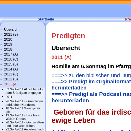
Startseite
|
Pre
Übersicht
Predigten
2021 (B)
2020
2019
Übersicht
2018
2017 (A)
2011 (A)
2016 (C)
2015 (B)
Homilie am 6.Sonntag im Pfarrgo
2014 (A)
2013 (C)
===>> zu den biblischen und litu
2012 (B)
===>> Predigt im Orginalformat
2011 (A)
herunterladen
32.So.A2011 Allzeit bereit -
dem Bräutigam entgegen
===>> Predigt als Podcast n
2011
herunterladen
26.So.A2011 - Grundlagen
politischen Handelns
18.So.A2011 Wenn jeder
Geboren für das irdis
gibt
19.So.A2011 - Das leise
ewige Leben
Walten Gottes
20.So.A2011 - Gott in allem
und über alles lieben
22.So.A2011 Anbetend sich