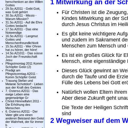
1 Mitwirkung an der S
herschenken an den Willen
Gottes
29.So.A2011 - Gebt Gott,
Für Christen ist die Zeugung
was Gott gehört
30.So.A2011 - Missio -
Kindes Mitwirkung an der Sc
Warum Mission?
31.So.A2011 - Auf die Ehre
durch Jesus Christus im Heil
Gottes bedacht
17.So.A2011 - Das eine
Notwendige
Es gibt keine wichtigere Auf
16.So.A2011 - Langmut
und zudem im Sakrament der
Gottes und
Menschenfreundlichkeit
Menschen zum Mensch und Ch
15.So.A2011 - Wer Ohren
hat zu hören, der höre!
14.So.A21011 - Das süsse
Es ist ein großes Glück für E
Joch der Freundschaft
Jesu
Mensch, eine eigenständige 
Pfingstmontag 2011 Komm
Schöpfer Geist (2)
Dieses Glück gewinnt an Wei
Predigt am
Pfingstsonntag.A2011 -
durch die Taufe und die Erzi
Komm Schöpfer Geist
Trauung Stefan und
Fülle des Lebens bei Gott er
Melanie Schottdorf - Lieben
aus der Kraft des Geistes
7. Osterso.A2011 - Das
Natürlich wollen Eltern ihrem
ewige Leben eine
Aber diese Zukunft geht unau
gegenwärtige Gr
Christi Himmelfahrt 2011 -
Die Erhöhung des
Die Texte der Heiligen Schri
Menschen
6. Osterso.A2011 - Der
sind
Vater gibt uns einen
anderen Beistand den Geist
2 Wegweiser auf dem We
der Wahrheit, der für immer
b