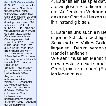
4. Ester ist ein Beispiel da
der Ich-Bin-Da kann helfen
06.So.A2011 - Geboren für
ausweglosen Situationen n
das irdische, Neugeboren
das Äußerste an Vertrauen 
für das ewige Leben
5.So.A2011 - Lichtbringer -
dass nur Gott die Herzen
Chrisen erleuchten die Welt
04.Son.A2011 AH - Einem
ihn inständig bitten.
demütigen und armen Volk
schnekt Gott Zukunft
03.So.A2011Ho - Kraft der
veraenderten Blickrichtung
5. Ester ist uns auch ein B
02.Sonn.A2011 Von der
Christuserkenntnis zur
eigenes Schicksal wichtig 
Christusgemeinschaft
Schicksal des Volkes Gott
Taufe Jesu A2011 - Jesus
in der Hand Gottes - wir
liegen soll. Darum werden w
durch ihn in Gottes Hand
Erscheinung des Herrn
Handeln anflehen.
2011 - Sie zeigen Stärke
2.So.n.Weihn 2011 - Jesus
Wie sehr muss ein Mensch 
Christus, der neue Mensch
Neujahr 2011 - Jahr der
so wie Ester zu Gott sprech
Erneuerung
Silvester - "Meine Kinder,
Grund, mich zu freuen“ (Es
jetzt ist die letzte Stunde"
ich leben muss.
Heilge Familie 2010 -
Angewiesensein -
gebrauchtwerden
Weihn 2010 Christmette -
Die Menschwerdung
Gottes und der Friede
4.Advent.A2010 - Sich
enlassen auf Gottes
Heilsplan - ein
unkalkulierbares Wagnis?
3. Advent A 2010 - Stärkung
der auf den Herrn