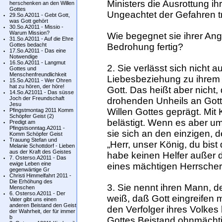
Ministers die Ausrottung i
herschenken an den Willen
Gottes
Ungeachtet der Gefahren trit
29.So.A2011 - Gebt Gott,
was Gott gehört
30.So.A2011 - Missio -
Warum Mission?
Wie begegnet sie ihrer Angs
31.So.A2011 - Auf die Ehre
Gottes bedacht
Bedrohung fertig?
17.So.A2011 - Das eine
Notwendige
16.So.A2011 - Langmut
2. Sie verlässt sich nicht 
Gottes und
Menschenfreundlichkeit
Liebesbeziehung zu ihrem M
15.So.A2011 - Wer Ohren
hat zu hören, der höre!
Gott. Das heißt aber nicht,
14.So.A21011 - Das süsse
Joch der Freundschaft
drohenden Unheils an Gott
Jesu
Willen Gottes geprägt. Mit K
Pfingstmontag 2011 Komm
Schöpfer Geist (2)
belästigt. Wenn es aber um
Predigt am
Pfingstsonntag.A2011 -
sie sich an den einzigen, d
Komm Schöpfer Geist
Trauung Stefan und
„Herr, unser König, du bist
Melanie Schottdorf - Lieben
aus der Kraft des Geistes
habe keinen Helfer außer di
7. Osterso.A2011 - Das
ewige Leben eine
eines mächtigen Herrscher
gegenwärtige Gr
Christi Himmelfahrt 2011 -
Die Erhöhung des
3. Sie nennt ihren Mann, d
Menschen
6. Osterso.A2011 - Der
weiß, daß Gott eingreifen 
Vater gibt uns einen
anderen Beistand den Geist
den Verfolger ihres Volkes
der Wahrheit, der für immer
b
Gottes Beistand ohnmächtig 