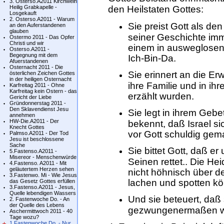
3. Osterso.A2011 Kirchweih
Heilig Grabkapelle -
den Heilstaten Gottes:
Losgekauft
2. Osterso.A2011 - Warum
Sie preist Gott als den
an den Auferstandenen
glauben
seiner Geschichte imm
Ostermo 2011 - Das Opfer
Christi und wir
einem in ausweglosen 
Osterso.A2011 -
Begegnung mit dem
Ich-Bin-Da.
Afuerstandenen
Osternacht 2011 - Die
Sie erinnert an die Er
österlichen Zeichen Gottes
in der heiligen Osternacht
ihre Familie und in ih
Karfreitag 2011 - Ohne
Karfreitag kein Ostern - das
erzählt wurden.
Gericht der Liebe
Gründonnerstag 2011 -
Den Sklavendienst Jesu
Sie legt in ihrem Gebe
annehmen
HW-Die.A2011 - Der
bekennt, daß Israel s
Knecht Gottes
vor Gott schuldig gem
Palmso.A2011 - Der Tod
Jesu ist beschlossene
Sache
Sie bittet Gott, daß er
5.Fastenso.A2011 -
Misereor - Menschenwürde
Seinen rettet.. Die He
4.Fastenso. A2011 - Mit
geläutertem Herzen sehen
nicht höhnisch über 
3.Fastenwo. Mi - Wie Jesus
lachen und spotten k
das Gesetz Gottes erfüllen
3.Fastenso.A2011 - Jesus,
Quelle lebendigen Wassers
Und sie beteuert, daß
2. Fastenwoche Do. - An
der Quelle des Lebens
gezwungenermaßen wie
Aschermittwoch 2011 - 40
Tage wozu?
1.Fastenwoche Do. - Nur