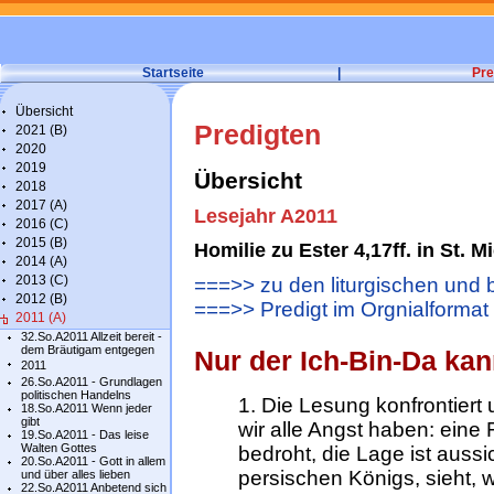
Startseite
|
Pre
Übersicht
Predigten
2021 (B)
2020
2019
Übersicht
2018
2017 (A)
Lesejahr A2011
2016 (C)
2015 (B)
Homilie zu Ester 4,17ff. in St. 
2014 (A)
2013 (C)
===>> zu den liturgischen und 
2012 (B)
===>> Predigt im Orgnialformat
2011 (A)
32.So.A2011 Allzeit bereit -
dem Bräutigam entgegen
Nur der Ich-Bin-Da kan
2011
26.So.A2011 - Grundlagen
politischen Handelns
1. Die Lesung konfrontiert 
18.So.A2011 Wenn jeder
gibt
wir alle Angst haben: eine 
19.So.A2011 - Das leise
Walten Gottes
bedroht, die Lage ist aussi
20.So.A2011 - Gott in allem
persischen Königs, sieht, 
und über alles lieben
22.So.A2011 Anbetend sich