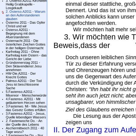
3. Osterso.A2011 Kirchweih
einmal dieser stattliche, gr
Heilig Grabkapelle -
Losgekauft
Dennert. Und das ist von ihm
2. Osterso.A2011 - Warum
an den Auferstandenen
solchen Anblicks kann unser
glauben
angefochten werden.
Ostermo 2011 - Das Opfer
Christi und wir
Wir möchten halt mehr sehe
Osterso.A2011 -
Begegnung mit dem
3. Wir möchten wie Th
Afuerstandenen
Osternacht 2011 - Die
Beweis,dass der Ver
österlichen Zeichen Gottes
in der heiligen Osternacht
Karfreitag 2011 - Ohne
Karfreitag kein Ostern - das
Doch unseren leiblichen Sin
Gericht der Liebe
Gründonnerstag 2011 -
Tür zu dieser Erfahrung vers
Den Sklavendienst Jesu
und Ohrenzeugen hören und i
annehmen
HW-Die.A2011 - Der
uns die Gegenwart des Aufe
Knecht Gottes
Palmso.A2011 - Der Tod
durch die Verkündigung de
Jesu ist beschlossene
Sache
Christen:
"Ihn habt ihr nicht 
5.Fastenso.A2011 -
seht ihn auch jetzt nicht; aber
Misereor - Menschenwürde
4.Fastenso. A2011 - Mit
unsagbarer, von himmlischer H
geläutertem Herzen sehen
3.Fastenwo. Mi - Wie Jesus
Ziel des Glaubens erreichen 
das Gesetz Gottes erfüllen
3.Fastenso.A2011 - Jesus,
Die Lesung aus der Aposte
Quelle lebendigen Wassers
2. Fastenwoche Do. - An
zeigen uns
der Quelle des Lebens
II. Der Zugang zum Aufe
Aschermittwoch 2011 - 40
Tage wozu?
1.Fastenwoche Do. - Nur