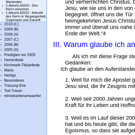
und verherrlichten Christus.
Wartenden
2.Advent.A2010 - Den
Jesu, wie sie uns in den von
Herrn erkennen
1.Advent.A2010 - Ankunft
begegnet, öffnet uns die Tü
des Herrn in Vergangenheit,
heimgekehrten Jesus Christus
Gegenwart und Zukunft
2010 (C)
immer und überall uns nahe is
2009 (B)
Ende der Welt."4
2008 (A)
2007 (C)
III. Warum glaube ich a
2006 (B)
2005 (A)
Predigten vor 2005
Als ich mir diese Frage ste
Herrenfeste
Gedanken:
Kirchweih-Titularfeste
Ich glaube an den Auferstande
Maria
Heilige
1. Weil für mich die Apostel
Besonderes
Jesu sind, die ihr Zeugnis m
Trauung-Ehe
Tod-Trauer
ministrantenanwaerter
2. Weil seit 2000 Jahren u
Kraft für ihr Leben und Hoff
3. Weil es im Lauf dieser 20
hat und bis heute gibt, die d
Egoismus, so dass sie aufge