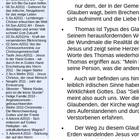
der Ich-Bin-Da kann helfen
nur dem, der in der Gemein
06.So.A2011 - Geboren für
das irdische, Neugeboren
Glauben wagt, beim Brechen 
für das ewige Leben
sich aufnimmt und die Liebe l
5.So.A2011 - Lichtbringer -
Chrisen erleuchten die Welt
04.Son.A2011 AH - Einem
Thomas ist Typus des Gla
demütigen und armen Volk
schnekt Gott Zukunft
Seinem herausfordernden Wu
03.So.A2011Ho - Kraft der
veraenderten Blickrichtung
die Wundmale die Realität de
02.Sonn.A2011 Von der
Jesus und zeigt seine Herze
Christuserkenntnis zur
Christusgemeinschaft
Worte des Thomas wiederholt
Taufe Jesu A2011 - Jesus
in der Hand Gottes - wir
Thomas ergriffen aus: "Mein H
durch ihn in Gottes Hand
Erscheinung des Herrn
seine Person, was die ander
2011 - Sie zeigen Stärke
2.So.n.Weihn 2011 - Jesus
Auch wir befinden uns hint
Christus, der neue Mensch
Neujahr 2011 - Jahr der
leiblich irdischen Sinne hab
Erneuerung
Silvester - "Meine Kinder,
Wirklichkeit Gottes. Das "Sel
jetzt ist die letzte Stunde"
Heilge Familie 2010 -
meint also auch uns. Wer di
Angewiesensein -
Glaubenden, der Kirche wag
gebrauchtwerden
Weihn 2010 Christmette -
des Auferstandenen und durc
Die Menschwerdung
Gottes und der Friede
Verstorbenen erfahren.
4.Advent.A2010 - Sich
enlassen auf Gottes
Heilsplan - ein
Der Weg zu diesem Glauben 
unkalkulierbares Wagnis?
Erden wandelnden Jesus von
3. Advent A 2010 - Stärkung
der auf den Herrn