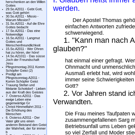
herschenken an den Willen
Gottes
werden.
29.So.A2011 - Gebt Gott,
was Gott gehört
30.So.A2011 - Missio -
Der Apostel Thomas gehört z
Warum Mission?
31.So.A2011 - Auf die Ehre
einfachen Antworten zufried
Gottes bedacht
17.So.A2011 - Das eine
schwerwiegend.
Notwendige
16.So.A2011 - Langmut
1. "Kann man nach Au
Gottes und
Menschenfreundlichkeit
glauben?"
15.So.A2011 - Wer Ohren
hat zu hören, der höre!
14.So.A21011 - Das süsse
hat einmal einer gefragt. We
Joch der Freundschaft
Jesu
Ohnmacht und unmenschliche
Pfingstmontag 2011 Komm
Schöpfer Geist (2)
Ausmaß erlebt hat, wird woh
Predigt am
Pfingstsonntag.A2011 -
immer seine Schwierigkeiten 
Komm Schöpfer Geist
Gott?
Trauung Stefan und
Melanie Schottdorf - Lieben
2. Vor Jahren stand ich 
aus der Kraft des Geistes
7. Osterso.A2011 - Das
ewige Leben eine
Verwandten.
gegenwärtige Gr
Christi Himmelfahrt 2011 -
Die Erhöhung des
Die Frau meines Taufpaten w
Menschen
6. Osterso.A2011 - Der
zusammengefallenen Sarg me
Vater gibt uns einen
anderen Beistand den Geist
Betriebsunfall ums Leben g
der Wahrheit, der für immer
so viel Zerfall und Moder sti
b