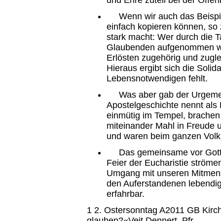
Wenn wir auch das Beispiel
einfach kopieren können, so
stark macht: Wer durch die T
Glaubenden aufgenommen wur
Erlösten zugehörig und zuglei
Hieraus ergibt sich die Solid
Lebensnotwendigen fehlt.
Was aber gab der Urgemeind
Apostelgeschichte nennt als K
einmütig im Tempel, brachen 
miteinander Mahl in Freude u
und waren beim ganzen Volk 
Das gemeinsame vor Gott s
Feier der Eucharistie ström
Umgang mit unseren Mitmens
den Auferstandenen lebendi
erfahrbar.
1 2. Ostersonntag A2011 GB Kir
glauben?«Veit Dennert, Pfr.