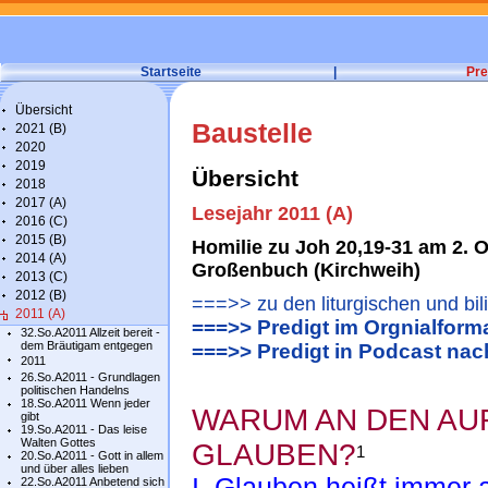
Startseite
|
Pre
Übersicht
Baustelle
2021 (B)
2020
2019
Übersicht
2018
2017 (A)
Lesejahr 2011 (A)
2016 (C)
2015 (B)
Homilie zu Joh 20,19-31 am 2. O
2014 (A)
Großenbuch (Kirchweih)
2013 (C)
2012 (B)
===>> zu den liturgischen und bil
2011 (A)
===>> Predigt im Orgnialform
32.So.A2011 Allzeit bereit -
dem Bräutigam entgegen
===>> Predigt in Podcast na
2011
26.So.A2011 - Grundlagen
politischen Handelns
18.So.A2011 Wenn jeder
WARUM AN DEN A
gibt
19.So.A2011 - Das leise
Walten Gottes
GLAUBEN?
1
20.So.A2011 - Gott in allem
und über alles lieben
I. Glauben heißt immer a
22.So.A2011 Anbetend sich