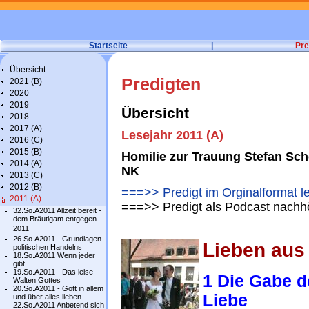
Startseite
|
Pre
Übersicht
Predigten
2021 (B)
2020
2019
Übersicht
2018
2017 (A)
Lesejahr 2011 (A)
2016 (C)
2015 (B)
Homilie zur Trauung Stefan Scho
2014 (A)
NK
2013 (C)
2012 (B)
===>> Predigt im Orginalformat l
2011 (A)
===>> Predigt als Podcast nachh
32.So.A2011 Allzeit bereit -
dem Bräutigam entgegen
2011
26.So.A2011 - Grundlagen
Lieben aus 
politischen Handelns
18.So.A2011 Wenn jeder
gibt
19.So.A2011 - Das leise
1 Die Gabe d
Walten Gottes
20.So.A2011 - Gott in allem
Liebe
und über alles lieben
22.So.A2011 Anbetend sich