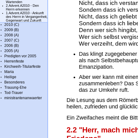
Nicht, dass ich verst
Wartenden
2.Advent.A2010 - Den
Sondern dass ich vers
Herrn erkennen
1.Advent.A2010 - Ankunft
Nicht, dass ich gelieb
des Herrn in Vergangenheit,
Gegenwart und Zukunft
Sondern dass ich lieb
2010 (C)
Denn wer sich hingibt,
2009 (B)
2008 (A)
Wer sich selbst vergiss
2007 (C)
Wer verzeiht, dem wir
2006 (B)
2005 (A)
Das klingt zugegebener 
Predigten vor 2005
als nach Selbstbehauptu
Herrenfeste
Emanzipation.
Kirchweih-Titularfeste
Maria
Aber wer kann mit einem
Heilige
Besonderes
zusammenleben? Das Sche
Trauung-Ehe
das zur Umkehr ruft.
Tod-Trauer
ministrantenanwaerter
Die Lesung aus dem Römerbri
heilen, zufrieden und glückl
Ein Zweifaches meint die Bi
2.2 "Herr, mach mi