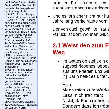
arbeiten. Freilich überall, wo
der Ich-Bin-Da kann helfen
06.So.A2011 - Geboren für
sucht, entstehen Unzufrieden
das irdische, Neugeboren
für das ewige Leben
5.So.A2011 - Lichtbringer -
Und es ist sicher nicht nur h
Chrisen erleuchten die Welt
04.Son.A2011 AH - Einem
Jahre lang Verheiratete vom 
demütigen und armen Volk
schnekt Gott Zukunft
Der von euch gewählte Trau
03.So.A2011Ho - Kraft der
veraenderten Blickrichtung
»Glück ist dort, wo man Glüc
02.Sonn.A2011 Von der
Christuserkenntnis zur
Christusgemeinschaft
Taufe Jesu A2011 - Jesus
2.1 Weist den zum 
in der Hand Gottes - wir
durch ihn in Gottes Hand
Weg
Erscheinung des Herrn
2011 - Sie zeigen Stärke
2.So.n.Weihn 2011 - Jesus
Im Gotteslob steht ein 
Christus, der neue Mensch
Neujahr 2011 - Jahr der
zugeschriebenes Gebet. 
Erneuerung
Silvester - "Meine Kinder,
aus uns Frieden und G
jetzt ist die letzte Stunde"
Heilge Familie 2010 -
[4] Darin heißt es unter
Angewiesensein -
gebrauchtwerden
Herr,
Weihn 2010 Christmette -
Die Menschwerdung
Mach mich zum Werkz
Gottes und der Friede
4.Advent.A2010 - Sich
Lass mich trachten:
enlassen auf Gottes
Heilsplan - ein
Nicht, daß ich getröst
unkalkulierbares Wagnis?
3. Advent A 2010 - Stärkung
Sondern dass ich tröst
der auf den Herrn