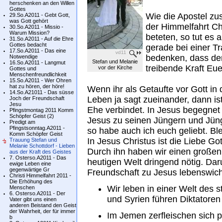
herschenken an den Willen
Gottes
Wie die Apostel z
29.So.A2011 - Gebt Gott,
was Gott gehört
der Himmelfahrt Ch
30.So.A2011 - Missio -
Warum Mission?
beteten, so tut es 
31.So.A2011 - Auf die Ehre
Gottes bedacht
gerade bei einer Tr
17.So.A2011 - Das eine
vd11
bedenken, dass der 
Notwendige
Stefan und Melanie
16.So.A2011 - Langmut
treibende Kraft Euer
vor der Kirche
Gottes und
Menschenfreundlichkeit
15.So.A2011 - Wer Ohren
hat zu hören, der höre!
Wenn ihr als Getaufte vor Gott in 
14.So.A21011 - Das süsse
Leben ja sagt zueinander, dann is
Joch der Freundschaft
Jesu
Ehe verbindet. In Jesus begegnet
Pfingstmontag 2011 Komm
Schöpfer Geist (2)
Jesus zu seinen Jüngern und Jüng
Predigt am
Pfingstsonntag.A2011 -
so habe auch ich euch geliebt. Ble
Komm Schöpfer Geist
In Jesus Christus ist die Liebe Go
Trauung Stefan und
Melanie Schottdorf - Lieben
Durch ihn haben wir einen großen
aus der Kraft des Geistes
7. Osterso.A2011 - Das
heutigen Welt dringend nötig. Dar
ewige Leben eine
gegenwärtige Gr
Freundschaft zu Jesus lebenswich
Christi Himmelfahrt 2011 -
Die Erhöhung des
Wir leben in einer Welt des 
Menschen
6. Osterso.A2011 - Der
und Syrien führen Diktatoren
Vater gibt uns einen
anderen Beistand den Geist
der Wahrheit, der für immer
Im Jemen zerfleischen sich po
b