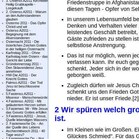
3. Osterso.A2011 Kirchweih
Friedenstruppe in Afghanista
Heilig Grabkapelle -
diesen Tagen - Opfer von Sel
Losgekauft
2. Osterso.A2011 - Warum
an den Auferstandenen
In unserem Lebensumfeld b
glauben
Ostermo 2011 - Das Opfer
Denken und Verhalten vieler 
Christi und wir
Osterso.A2011 -
leistendes Geschäft betreibt,
Begegnung mit dem
Gäste zufrieden zu stellen is
Afuerstandenen
Osternacht 2011 - Die
selbstlose Anstrengung.
österlichen Zeichen Gottes
in der heiligen Osternacht
Karfreitag 2011 - Ohne
Das ist nur möglich, wenn je
Karfreitag kein Ostern - das
Gericht der Liebe
verlassen kann. Ihr euch ge
Gründonnerstag 2011 -
schenkt. Jeder sich in der 
Den Sklavendienst Jesu
annehmen
geborgen weiß.
HW-Die.A2011 - Der
Knecht Gottes
Palmso.A2011 - Der Tod
Zugleich dürfen wir Jesus Ch
Jesu ist beschlossene
Sache
schenkt uns den Frieden Got
5.Fastenso.A2011 -
nieder. Er ist unser Friede.[2]
Misereor - Menschenwürde
4.Fastenso. A2011 - Mit
geläutertem Herzen sehen
2 Wir spüren welch gr
3.Fastenwo. Mi - Wie Jesus
das Gesetz Gottes erfüllen
3.Fastenso.A2011 - Jesus,
ist.
Quelle lebendigen Wassers
2. Fastenwoche Do. - An
der Quelle des Lebens
Im Kleinen wie im Großen. Ei
Aschermittwoch 2011 - 40
Tage wozu?
Glückes Schmied". Für das G
1.Fastenwoche Do. - Nur