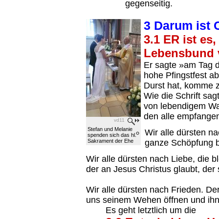
gegenseitig.
3 Darum ist 
3.1 ER ist es
Lebensbund v
Er sagte »am Tag d
hohe Pfingstfest a
Durst hat, komme zu
Wie die Schrift sa
von lebendigem Was
den alle empfangen 
vd11
Stefan und Melanie
Wir alle dürsten na
spenden sich das hl.
Sakrament der Ehe
ganze Schöpfung be
Wir alle dürsten nach Liebe, die b
der an Jesus Christus glaubt, der
Wir alle dürsten nach Frieden. Der
uns seinem Wehen öffnen und ihn
Es geht letztlich um die