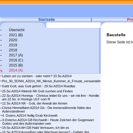
Startseite
|
Pre
Übersicht
Baustelle
2021 (B)
2020
Diese Seite ist n
2019
2018
2017 (A)
2016 (C)
2015 (B)
2014 (A)
Leben um zu sterben - oder mehr? 33.So.A2014
Pre_30_SONN_A2014_NK_Missio_Kummer_in_Freude_verwandeln
Gebt Gott, was Gott gehört - 29.So.A2014 Roedlas
25.So.A2014 Kleinsb NK Gott suchen und Finden
22.So.A2014 Honings - Christus leidet für uns - wir mit ihm - Homilie
am 22.So. in Honings ULF vom R
12.So.A2014 NK - Gott, der Anwalt der Armen
Christi Himmelfahrt A2014 Gb - Die immerwährende Nähe des
Auferstandenen
4. Osters.A2014 Heilig Grab Kirchweih
3.Osterso.A2014 GB Kirchweih - Heute Zeichen der Gegenwart
Gottes und des Auferstanden sein
19.So.A2014 AH GB Habt Vertrauen, ich bin es
16.So.A2014 Ausreißen oder Wachsen lassen? - Gefahr des