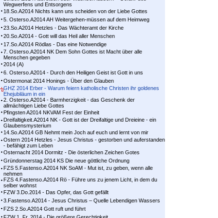
Wegwerfens und Entsorgens
18.So.A2014 Nichts kann uns scheiden von der Liebe Gottes
5. Osterso.A2014 AH Weitergehen-müssen auf dem Heimweg
23.So.A2014 Hetzles - Das Wächteramt der Kirche
20.So.A2014 - Gott will das Heil aller Menschen
17.So.A2014 Rödlas - Das eine Notwendige
7. Osterso.A2014 NK Dem Sohn Gottes ist Macht über alle
Menschen gegeben
2014 (A)
6. Osterso.A2014 - Durch den Heiligen Geist ist Gott in uns
Ostermonat 2014 Honings - Über den Glauben
GHZ 2014 Erber - Warum feiern katholische Christen ihr goldenes
Ehejubiläum in ein
2. Osterso.A2014 - Barmherzigkeit - das Geschenk der
allmächtigen Liebe Gottes
Pfingsten A2014 NKVAM Fest der Einheit
Dreifaltigkeit.A2014 NK - Gott ist der Dreifaltige und Dreieine - ein
Glaubensmysterium
14.So.A2014 GB Nehmt mein Joch auf euch und lernt von mir
Ostern 2014 Hetzles - Jesus Christus - gestorben und auferstanden
- befähigt zum Leben
Osternacht 2014 Dormitz - Die österlichen Zeichen Gotes
Gründonnerstag 2014 KS Die neue göttliche Ordnung
FZS 5.Fastenso.A2014 NK SoAM - Mut ist, zu geben, wenn alle
nehmen
FZS 4.Fastenso.A2014 Rö - Führe uns zu jenem Licht, in dem du
selber wohnst
FZW 3.Do.2014 - Das Opfer, das Gott gefällt
3.Fastenso.A2014 - Jesus Christus – Quelle Lebendigen Wassers
FZS 2.So.A2014 Gott ruft und führt
FZW 1. Fr. 2014 - Die größere Gerechtigkeit