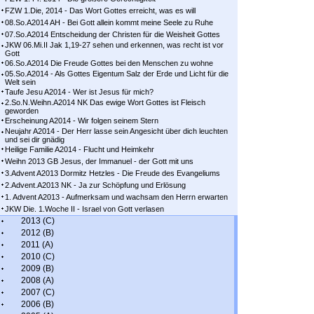
FZW 1.Die, 2014 - Das Wort Gottes erreicht, was es will
08.So.A2014 AH - Bei Gott allein kommt meine Seele zu Ruhe
07.So.A2014 Entscheidung der Christen für die Weisheit Gottes
JKW 06.Mi.II Jak 1,19-27 sehen und erkennen, was recht ist vor
Gott
06.So.A2014 Die Freude Gottes bei den Menschen zu wohne
05.So.A2014 - Als Gottes Eigentum Salz der Erde und Licht für die
Welt sein
Taufe Jesu A2014 - Wer ist Jesus für mich?
2.So.N.Weihn.A2014 NK Das ewige Wort Gottes ist Fleisch
geworden
Erscheinung A2014 - Wir folgen seinem Stern
Neujahr A2014 - Der Herr lasse sein Angesicht über dich leuchten
und sei dir gnädig
Heilige Familie A2014 - Flucht und Heimkehr
Weihn 2013 GB Jesus, der Immanuel - der Gott mit uns
3.Advent A2013 Dormitz Hetzles - Die Freude des Evangeliums
2.Advent.A2013 NK - Ja zur Schöpfung und Erlösung
1. Advent A2013 - Aufmerksam und wachsam den Herrn erwarten
JKW Die. 1.Woche II - Israel von Gott verlasen
2013 (C)
2012 (B)
2011 (A)
2010 (C)
2009 (B)
2008 (A)
2007 (C)
2006 (B)