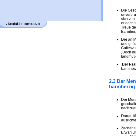
Die Gesc
unverbrü
sich von
er doch t
Treue ge
Barmherz
Der an M
und gnäd
Gottesvo
„Doch du 
langmütig
Der Psal
barmherz
2.3 Der Men
barmherzig 
Der Mens
geschaffe
nachzua
Darum lä
ausrichte
Zacharias
Erwählun