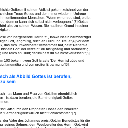
hichte Gottes mit seinem Volk ist gekennzeichnet von der
chlichen Treue Gottes und der immer wieder in Untreue
 ihm entfernenden Menschen. "Wenn wir untreu sind, bleibt
reu, denn er kann sich selbst nicht verleugnen." [3] Gottes
hört also zu seinem Wesen. Sie hat ihren Grund in seiner
igkeit.
ose vorübergehende Herr ruft: „Jahwe ist ein barmherziger
iger Gott, langmütig, reich an Huld und Treue“[4] Vor dem
lk, das sich umkehrbereit versammelt hat, betet Nehemia:
bist ein Gott, der verzeiht, du bist gnädig und barmherzig,
 und reich an Huld; darum hast du sie nicht verlassen.“[5]
m 103 bekennt vom Gott Israels "Der Herr ist gütig und
ig, langmütig und von großer Erbarmung"[6].
sch als Abbild Gottes ist berufen,
zu sein
ch - als Mann und Frau von Gott ihm ebenbildlich
n - ist dazu berufen, die Barmherzigkeit Gottes
hmen.
sst Gott durch den Propheten Hosea den Israeliten
n "Barmherzigkeit will ich nicht Schlachtopfer.."[7]
, der Vater des Johannes preist Gott im Benedictus für die
g seines Sohnes, dem Wegbereiter des Herrn. Gott wird