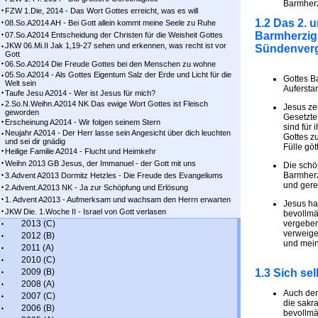
Barmherz
FZW 1.Die, 2014 - Das Wort Gottes erreicht, was es will
1.2 Das 2.
08.So.A2014 AH - Bei Gott allein kommt meine Seele zu Ruhe
Barmherzigk
07.So.A2014 Entscheidung der Christen für die Weisheit Gottes
JKW 06.Mi.II Jak 1,19-27 sehen und erkennen, was recht ist vor
Sündenver
Gott
06.So.A2014 Die Freude Gottes bei den Menschen zu wohne
05.So.A2014 - Als Gottes Eigentum Salz der Erde und Licht für die
Gottes B
Welt sein
Aufersta
Taufe Jesu A2014 - Wer ist Jesus für mich?
2.So.N.Weihn.A2014 NK Das ewige Wort Gottes ist Fleisch
Jesus ze
geworden
Gesetzte
Erscheinung A2014 - Wir folgen seinem Stern
sind für 
Neujahr A2014 - Der Herr lasse sein Angesicht über dich leuchten
Gottes zu
und sei dir gnädig
Fülle göt
Heilige Familie A2014 - Flucht und Heimkehr
Weihn 2013 GB Jesus, der Immanuel - der Gott mit uns
Die schön
Barmherz
3.Advent A2013 Dormitz Hetzles - Die Freude des Evangeliums
und gerec
2.Advent.A2013 NK - Ja zur Schöpfung und Erlösung
1. Advent A2013 - Aufmerksam und wachsam den Herrn erwarten
Jesus ha
JKW Die. 1.Woche II - Israel von Gott verlasen
bevollmä
2013 (C)
vergeben
verweige
2012 (B)
und mein
2011 (A)
2010 (C)
2009 (B)
1.3 Sich se
2008 (A)
Auch der 
2007 (C)
die sakr
2006 (B)
bevollmä