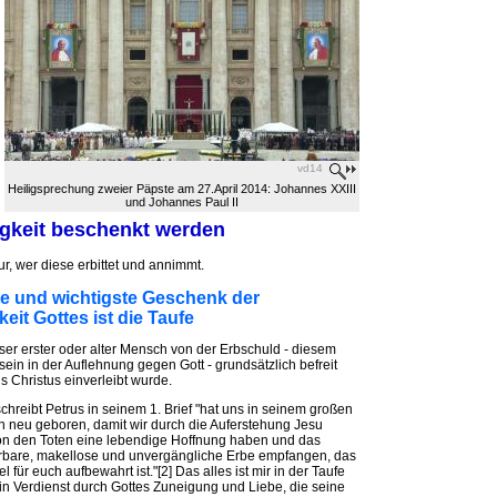
vd14
Heiligsprechung zweier Päpste am 27.April 2014: Johannes XXIII
und Johannes Paul II
gkeit beschenkt werden
r, wer diese erbittet und annimmt.
te und wichtigste Geschenk der
eit Gottes ist die Taufe
nser erster oder alter Mensch von der Erbschuld - diesem
sein in der Auflehnung gegen Gott - grundsätzlich befreit
s Christus einverleibt wurde.
schreibt Petrus in seinem 1. Brief "hat uns in seinem großen
 neu geboren, damit wir durch die Auferstehung Jesu
von den Toten eine lebendige Hoffnung haben und das
rbare, makellose und unvergängliche Erbe empfangen, das
 für euch aufbewahrt ist."[2] Das alles ist mir in der Taufe
n Verdienst durch Gottes Zuneigung und Liebe, die seine