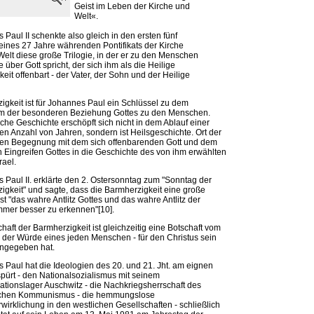
Geist im Leben der Kirche und
Welt«.
Paul II schenkte also gleich in den ersten fünf
eines 27 Jahre währenden Pontifikats der Kirche
Welt diese große Trilogie, in der er zu den Menschen
 über Gott spricht, der sich ihm als die Heilige
gkeit offenbart - der Vater, der Sohn und der Heilige
igkeit ist für Johannes Paul ein Schlüssel zu dem
m der besonderen Beziehung Gottes zu den Menschen.
che Geschichte erschöpft sich nicht in dem Ablauf einer
en Anzahl von Jahren, sondern ist Heilsgeschichte. Ort der
en Begegnung mit dem sich offenbarenden Gott und dem
n Eingreifen Gottes in die Geschichte des von ihm erwählten
rael.
 Paul II. erklärte den 2. Ostersonntag zum "Sonntag der
igkeit" und sagte, dass die Barmherzigkeit eine große
t "das wahre Antlitz Gottes und das wahre Antlitz der
mmer besser zu erkennen"[10].
haft der Barmherzigkeit ist gleichzeitig eine Botschaft vom
 der Würde eines jeden Menschen - für den Christus sein
ngegeben hat.
 Paul hat die Ideologien des 20. und 21. Jht. am eignen
spürt - den Nationalsozialismus mit seinem
ationslager Auschwitz - die Nachkriegsherrschaft des
ischen Kommunismus - die hemmungslose
wirklichung in den westlichen Gesellschaften - schließlich