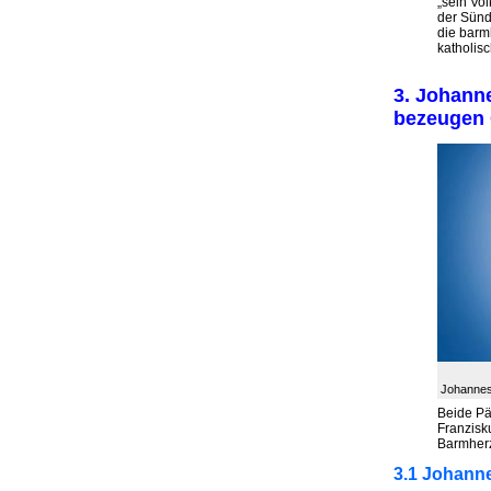
„sein Vo
der Sünd
die barm
katholis
3. Johanne
bezeugen 
Johannes
Beide Pä
Franzisk
Barmherz
3.1 Johanne