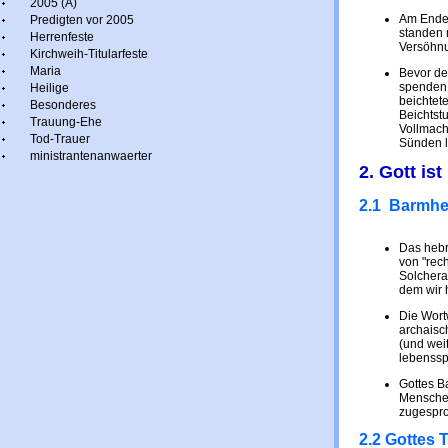
2005 (A)
Am Ende 
Predigten vor 2005
standen 
Herrenfeste
Versöhnun
Kirchweih-Titularfeste
Maria
Bevor de
spenden, 
Heilige
beichtet
Besonderes
Beichtst
Trauung-Ehe
Vollmach
Tod-Trauer
Sünden 
ministrantenanwaerter
2. Gott is
2.1 Barmhe
Das hebr
von "rec
Solcherar
dem wir 
Die Wort
archaisc
(und wei
lebenssp
Gottes B
Menschen
zugespro
2.2 Gottes 