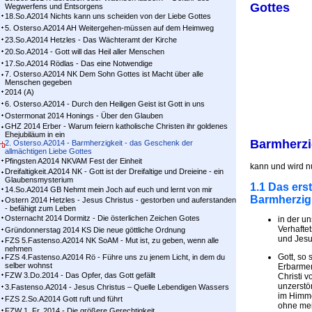
Gottes
Wegwerfens und Entsorgens
18.So.A2014 Nichts kann uns scheiden von der Liebe Gottes
5. Osterso.A2014 AH Weitergehen-müssen auf dem Heimweg
23.So.A2014 Hetzles - Das Wächteramt der Kirche
20.So.A2014 - Gott will das Heil aller Menschen
17.So.A2014 Rödlas - Das eine Notwendige
7. Osterso.A2014 NK Dem Sohn Gottes ist Macht über alle
Menschen gegeben
2014 (A)
6. Osterso.A2014 - Durch den Heiligen Geist ist Gott in uns
Ostermonat 2014 Honings - Über den Glauben
GHZ 2014 Erber - Warum feiern katholische Christen ihr goldenes
Ehejubiläum in ein
Barmherzi
2. Osterso.A2014 - Barmherzigkeit - das Geschenk der
allmächtigen Liebe Gottes
Pfingsten A2014 NKVAM Fest der Einheit
kann und wird nu
Dreifaltigkeit.A2014 NK - Gott ist der Dreifaltige und Dreieine - ein
Glaubensmysterium
1.1 Das ers
14.So.A2014 GB Nehmt mein Joch auf euch und lernt von mir
Barmherzigk
Ostern 2014 Hetzles - Jesus Christus - gestorben und auferstanden
- befähigt zum Leben
Osternacht 2014 Dormitz - Die österlichen Zeichen Gotes
in der u
Verhaftet
Gründonnerstag 2014 KS Die neue göttliche Ordnung
und Jesu
FZS 5.Fastenso.A2014 NK SoAM - Mut ist, zu geben, wenn alle
nehmen
Gott, so 
FZS 4.Fastenso.A2014 Rö - Führe uns zu jenem Licht, in dem du
selber wohnst
Erbarmen
FZW 3.Do.2014 - Das Opfer, das Gott gefällt
Christi 
unzerstö
3.Fastenso.A2014 - Jesus Christus – Quelle Lebendigen Wassers
im Himmel
FZS 2.So.A2014 Gott ruft und führt
ohne mei
FZW 1. Fr. 2014 - Die größere Gerechtigkeit