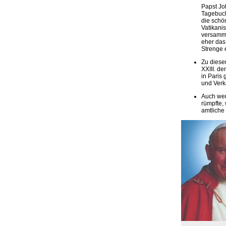
Papst Jo
Tagebuch
die schö
Vatikani
versamme
eher das 
Strenge 
Zu diese
XXIII. d
in Paris 
und Verk
Auch wen
rümpfte,
amtliche