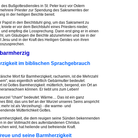
des Bußgottesdienstes in St. Peter kurz vor Ostern
mehrere Priester zur Spendung des Sakramentes der
g in der heiligen Beichte bereit.
r Papst in den Beichtstuhl ging, um das Sakrament zu
kniete er vor dem Beichtstuhl eines Priesters nieder,
e und empfing die Lossprechung. Dann erst ging er in einen
uhl, um Gläubigen die Beichte abzunehmen und sie in der
t Jesu und in der Kraft des Heiligen Geistes von ihren
loszusprechen.
t barmherzig
rzigkeit im biblischen Sprachgebrauch
äische Wort für Barmherzigkeit, rachamim, ist die Mehrzahl
hem", was eigentlich wörtlich Gebärmutter bedeutet.
t ist Gottes Barmherzigkeit: mütterlich, bergend, ein Ort an
heranwachsen können. Er liebt uns zum Leben!
wurzel "cham" bedeutet: Wärme.... Das ist ein ganz
hes Bild, das uns tief an der Wurzel unseres Seins anspricht
t mehr ist als Verzeihung) - die warme- und
endende Mütterlichkeit Gottes.
armherzigkeit, die dem reuigen seine Sünden bekennenden
 in der Vollmacht des auferstandenen Christus
chen wird, hat heilende und befreiende Kraft.
Treue und seine Barmherzigkeit