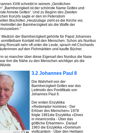
hannes XXIII schreibt in seinem „Geistlichen
“ „Barmherzigkeit ist der schönste Name Gottes und
nste Anrede Gottes“. Und zu Beginn des Zweiten
schen Konzils sagte er den im Petersdom
lten Bischöfen „Heutzutage zieht es die Kirche vor,
Heilmittel der Barmherzigkeit als die Waffe der
einzusetzen.“
r Medizin der Barmherzigkeit gehörte für Papst Johannes
er unmittelbare Kontakt mit den Menschen. Schon als Nuntius
ging Roncalli sehr oft unter die Leute, sprach mit Clochards
äuferinnen auf den Flohmärkten und kaufte Bücher.
n so mancher über diese Eigenart des Nuntius die Nase
 war ihm die Nähe zu den Menschen wichtiger als die
 Würde.
3.2 Johannes Paul II
Die Wahrheit von der
Barmherzigkeit Gottes war das
Leitmotiv des Pontifikats von
Johannes Paul II.
Der ersten Enzyklika
»Redemptor homines - Der
Erlöser des Menschen« 1978
folgte 1981die Enzyklika »Dives
in misericordia - Über das
göttliche Erbarmen«. Darauf
1983 die Enzyklika »Dominum
vivificantem - Über den Heiligen
vd14