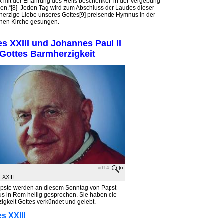
lk mit der Erfahrung des Heils beschenken in der Vergebung
en.“[8] Jeden Tag wird zum Abschluss der Laudes dieser –
herzige Liebe unseres Gottes[9] preisende Hymnus in der
chen Kirche gesungen.
s XXIII und Johannes Paul II
Gottes Barmherzigkeit
vd14
 XXIII
pste werden an diesem Sonntag von Papst
us in Rom heilig gesprochen. Sie haben die
igkeit Gottes verkündet und gelebt.
s XXIII