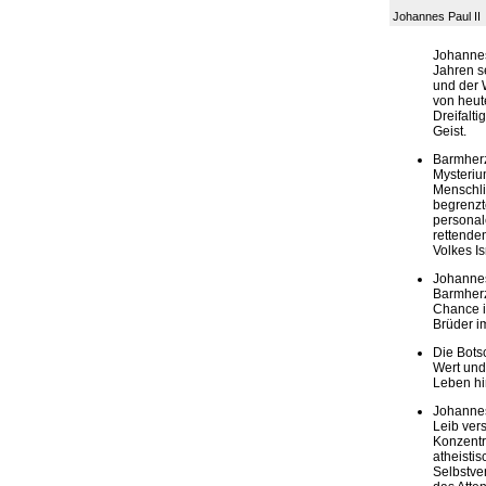
Johannes Paul II
Johannes 
Jahren s
und der 
von heute
Dreifalti
Geist.
Barmherz
Mysteriu
Menschli
begrenzt
personal
rettende
Volkes Is
Johannes
Barmherz
Chance is
Brüder i
Die Botsc
Wert und
Leben hi
Johannes
Leib ver
Konzentr
atheist
Selbstver