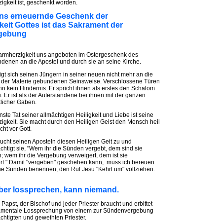
igkeit ist, geschenkt worden.
 uns erneuernde Geschenk der
eit Gottes ist das Sakrament der
gebung
armherzigkeit uns angeboten im Ostergeschenk des
ndenen an die Apostel und durch sie an seine Kirche.
igt sich seinen Jüngern in seiner neuen nicht mehr an die
 der Materie gebundenen Seinsweise. Verschlossene Türen
ihn kein Hindernis. Er spricht ihnen als erstes den Schalom
. Er ist als der Auferstandene bei ihnen mit der ganzen
tlicher Gaben.
ste Tat seiner allmächtigen Heiligkeit und Liebe ist seine
igkeit. Sie macht durch den Heiligen Geist den Mensch heil
ht vor Gott.
ucht seinen Aposteln diesen Heiligen Geit zu und
chtigt sie, "Wem ihr die Sünden vergebt, dem sind sie
; wem ihr die Vergebung verweigert, dem ist sie
rt." Damit "vergeben" geschehen kann, muss ich bereuen
e Sünden benennen, den Ruf Jesu "Kehrt um" vollziehen.
lber lossprechen, kann niemand.
Papst, der Bischof und jeder Priester braucht und erbittet
amentale Lossprechung von einem zur Sündenvergebung
chtigten und geweihten Priester.