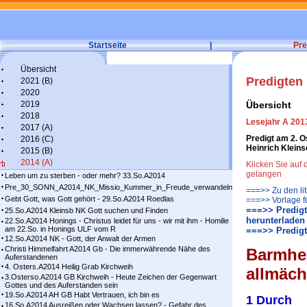
Startseite
|
Pre
Übersicht
Predigten
2021 (B)
2020
2019
Übersicht
2018
Lesejahr A 2013
2017 (A)
Predigt am 2. O
2016 (C)
Heinrich Klein
2015 (B)
2014 (A)
Klicken Sie auf
gelangen
Leben um zu sterben - oder mehr? 33.So.A2014
Pre_30_SONN_A2014_NK_Missio_Kummer_in_Freude_verwandeln
===>> Zu den li
Gebt Gott, was Gott gehört - 29.So.A2014 Roedlas
===>> Vorlage f
===>> Predigt
25.So.A2014 Kleinsb NK Gott suchen und Finden
herunterladen
22.So.A2014 Honings - Christus leidet für uns - wir mit ihm - Homilie
am 22.So. in Honings ULF vom R
===>> Predigt
12.So.A2014 NK - Gott, der Anwalt der Armen
Christi Himmelfahrt A2014 Gb - Die immerwährende Nähe des
Barmher
Auferstandenen
4. Osters.A2014 Heilig Grab Kirchweih
allmäc
3.Osterso.A2014 GB Kirchweih - Heute Zeichen der Gegenwart
Gottes und des Auferstanden sein
19.So.A2014 AH GB Habt Vertrauen, ich bin es
1 Durch
16.So.A2014 Ausreißen oder Wachsen lassen? - Gefahr des