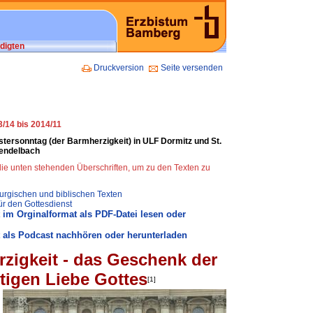
digten
Druckversion
Seite versenden
/14 bis 2014/11
stersonntag (der Barmherzigkeit) in ULF Dormitz und St.
sendelbach
 die unten stehenden Überschriften, um zu den Texten zu
turgischen und biblischen Texten
ür den Gottesdienst
 im Orginalformat als PDF-Datei lesen oder
 als Podcast nachhören oder herunterladen
zigkeit - das Geschenk der
htigen
Liebe Gottes
[1]