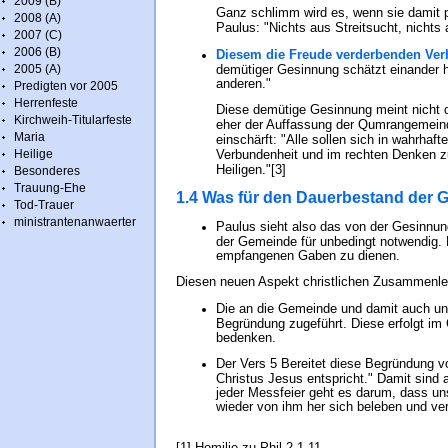
2009 (B)
Ganz schlimm wird es, wenn sie damit 
2008 (A)
Paulus: "Nichts aus Streitsucht, nichts 
2007 (C)
2006 (B)
Diesem die Freude verderbenden Verha
2005 (A)
demütiger Gesinnung schätzt einander hö
anderen."
Predigten vor 2005
Herrenfeste
Diese demütige Gesinnung meint nicht d
Kirchweih-Titularfeste
eher der Auffassung der Qumrangemeinde
Maria
einschärft: "Alle sollen sich in wahrhaft
Heilige
Verbundenheit und im rechten Denken z
Heiligen."[3]
Besonderes
Trauung-Ehe
1.4 Was für den Dauerbestand der G
Tod-Trauer
ministrantenanwaerter
Paulus sieht also das von der Gesinnun
der Gemeinde für unbedingt notwendig. 
empfangenen Gaben zu dienen.
Diesen neuen Aspekt christlichen Zusammenle
Die an die Gemeinde und damit auch un
Begründung zugeführt. Diese erfolgt im
bedenken.
Der Vers 5 Bereitet diese Begründung vo
Christus Jesus entspricht." Damit sind 
jeder Messfeier geht es darum, dass un
wieder von ihm her sich beleben und ve
[1] Homilie zu Phil 2,1-11