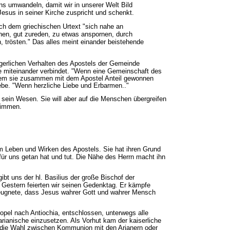
ns umwandeln, damit wir in unserer Welt Bild
Jesus in seiner Kirche zuspricht und schenkt.
ch dem griechischen Urtext "sich nahe an
hen, gut zureden, zu etwas anspornen, durch
, trösten." Das alles meint einander beistehende
gerlichen Verhalten des Apostels der Gemeinde
e miteinander verbindet. "Wenn eine Gemeinschaft des
 dem sie zusammen mit dem Apostel Anteil gewonnen
ebe. "Wenn herzliche Liebe und Erbarmen.."
 sein Wesen. Sie will aber auf die Menschen übergreifen
timmen.
m Leben und Wirken des Apostels. Sie hat ihren Grund
für uns getan hat und tut. Die Nähe des Herrn macht ihn
gibt uns der hl. Basilius der große Bischof der
t. Gestern feierten wir seinen Gedenktag. Er kämpfe
 leugnete, dass Jesus wahrer Gott und wahrer Mensch
opel nach Antiochia, entschlossen, unterwegs alle
arianische einzusetzen. Als Vorhut kam der kaiserliche
r die Wahl zwischen Kommunion mit den Arianern oder