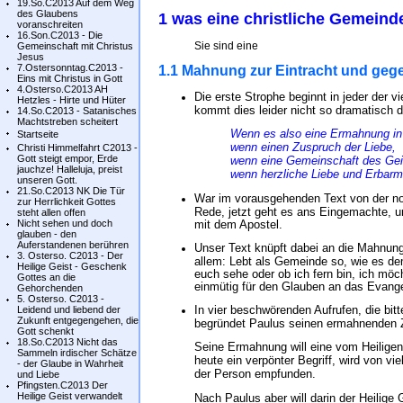
19.So.C2013 Auf dem Weg
des Glaubens
1 was eine christliche Gemeind
voranschreiten
16.Son.C2013 - Die
Sie sind eine
Gemeinschaft mit Christus
Jesus
7.Ostersonntag.C2013 -
1.1 Mahnung zur Eintracht und gege
Eins mit Christus in Gott
4.Osterso.C2013 AH
Die erste Strophe beginnt in jeder der vi
Hetzles - Hirte und Hüter
kommt dies leider nicht so dramatisch d
14.So.C2013 - Satanisches
Machtstreben scheitert
Wenn es also eine Ermahnung in 
Startseite
wenn einen Zuspruch der Liebe,
Christi Himmelfahrt C2013 -
Gott steigt empor, Erde
wenn eine Gemeinschaft des Gei
jauchze! Halleluja, preist
wenn herzliche Liebe und Erbarm
unseren Gott.
21.So.C2013 NK Die Tür
War im vorausgehenden Text von der no
zur Herrlichkeit Gottes
Rede, jetzt geht es ans Eingemachte, u
steht allen offen
Nicht sehen und doch
mit dem Apostel.
glauben - den
Auferstandenen berühren
Unser Text knüpft dabei an die Mahnung
3. Osterso. C2013 - Der
allem: Lebt als Gemeinde so, wie es d
Heilige Geist - Geschenk
euch sehe oder ob ich fern bin, ich möch
Gottes an die
einmütig für den Glauben an das Evang
Gehorchenden
5. Osterso. C2013 -
In vier beschwörenden Aufrufen, die bitt
Leidend und liebend der
Zukunft entgegengehen, die
begründet Paulus seinen ermahnenden 
Gott schenkt
18.So.C2013 Nicht das
Seine Ermahnung will eine vom Heiligen 
Sammeln irdischer Schätze
heute ein verpönter Begriff, wird von viel
- der Glaube in Wahrheit
der Person empfunden.
und Liebe
Pfingsten.C2013 Der
Heilige Geist verwandelt
Nach Paulus aber will darin der Heilige 