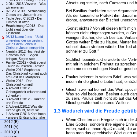
Jesus hören, bringt Freude
Absetzung stellte, nach Caesarea und b
2.Die I 2013 Vinzenz - Was
wir erwarten
Bei Basilius fruchteten seine Argumente
02.So.C2013 - Vermählung
Gottes und Jesu mit uns
Als der kaiserliche Präfekt ihm darauf 
Taufe Jesu C 2013 - Der
drohte, antwortete der Bischof unerschr
Himmel ist offen
Erscheinung C2013 - Das
„Sonst nichts? Von all diesen trifft mic
Licht siegt über die
können nicht eingezogen werden, außer 
Finsternis
03/13 Name Jesu - "Seid
wenigen Bücher, die ich besitze. Verbann
untereinander so gesinnt,
Gottes weiter Erde zu Hause. Marter kan
wie es dem Leben in
schnell daran sterben würde. Der Tod ab
Christus Jesus entspricht
schneller zu Gott.“
Neujahr 2012 Hochfest der
Gottesmutter - Segen
bringen, Segen sein
Sichtlich beeindruckt erwiderte der Ver
Famlie C2012 - Gott zuerst
mit mir in solchem Freimut zu sprechen.
- auch in unseren Famlien
noch nie einen richtigen Bischof gesehe
Weihn 2012 Stephanus -
Das Christkind kommt auch
Paulus bekennt in seinem Brief, was se
am Fest des Martyrers
Weihn 2012 - Das
indem ihr die gleiche Liebe habt, einträc
Christkind kommt!
4.Advent C2012 -
Gleich zweimal kommt das Wort φρονεῖν 
Geborgenheit erfahren und
Was so viel bedeutet: Besinnt euch dara
schenken
zu sein. Paulus zielt nicht ab auf das 
3.Advent C2012 - Umkehr
Gleichgerichtetheit unseres Wollens.
und Freude
2.Advent.C2012 Was die
Kirche glaubt, betet sie
1.3 Wodurch wird die Freude getrüb
1.Advent.C2013 Kopf hoch
- unsere Erlösung ist nahe
Wenn Christen aus Ehrgeiz sich in der J
2012 (B)
Ehre Gottes, sondern ihre eigene Ehre 
2011 (A)
willen, weil es ihnen Spaß macht, die a
2010 (C)
kann man das griechische Wort auch mit