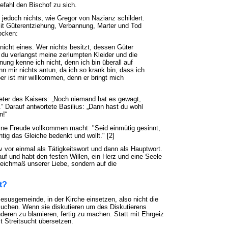
efahl den Bischof zu sich.
 jedoch nichts, wie Gregor von Nazianz schildert.
mit Güterentziehung, Verbannung, Marter und Tod
ocken:
h nicht eines. Wer nichts besitzt, dessen Güter
du verlangst meine zerlumpten Kleider und die
ung kenne ich nicht, denn ich bin überall auf
n mir nichts antun, da ich so krank bin, dass ich
er ist mir willkommen, denn er bringt mich
treter des Kaisers: „Noch niemand hat es gewagt,
“ Darauf antwortete Basilius: „Dann hast du wohl
n!“
ine Freude vollkommen macht: "Seid einmütig gesinnt,
htig das Gleiche bedenkt und wollt." [2]
vor einmal als Tätigkeitswort und dann als Hauptwort.
uf und habt den festen Willen, ein Herz und eine Seele
Gleichmaß unserer Liebe, sondern auf die
t?
esusgemeinde, in der Kirche einsetzen, also nicht die
suchen. Wenn sie diskutieren um des Diskutierens
nderen zu blamieren, fertig zu machen. Statt mit Ehrgeiz
 Streitsucht übersetzen.