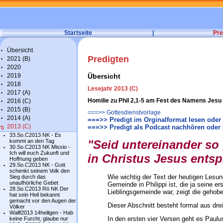
Startseite
|
Pre
Übersicht
Predigten
2021 (B)
2020
2019
Übersicht
2018
Lesejahr 2013 (C)
2017 (A)
Homilie zu Phil 2,1-5 am Fest des Namens Jesu 
2016 (C)
2015 (B)
===>> Gottesdienstvorlage
2014 (A)
===>> Predigt im Orginalformat lesen oder
2013 (C)
===>> Predigt als Podcast nachhören oder 
33.So.C2013 NK - Es
kommt an den Tag
"Seid untereinander so
30.So.C2013 NK Missio -
Ich will euch Zukunft und
in Christus Jesus entsp
Hoffnung geben
29.So.C2013 NK - Gott
schenkt seinem Volk den
Wie wichtig der Text der heutigen Lesun
Sieg durch das
unaufhörliche Gebet
Gemeinde in Philippi ist, die ja seine e
28.So.C2013 Rö NK Der
Lieblingsgemeinde war, zeigt die gehob
hat sein Heil bekannt
gemacht vor den Augen der
Dieser Abschnitt besteht formal aus drei
Völker
Wallf2013 14heiligen - Hab
In den ersten vier Versen geht es Paul
keine Furcht, glaube nur