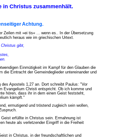
e in Christus zusammenhält.
nseitiger Achtung.
er Zeilen mit »ei tis« ... wenn es.. In der Übersetzung
eutlich heraus wie im griechischen Urtext.
Christus gibt,
stes,
en.
twendigen Einmütigkeit im Kampf für den Glauben die
m die Eintracht der Gemeindeglieder untereinander und
 des Apostels 1,27 an. Dort schreibt Paulus: "Vor
em Evangelium Christi entspricht. Ob ich komme und
te hören, dass ihr in dem einen Geist feststeht,
elium kämpft."
end, ermutigend und tröstend zugleich sein wollen,
Zuspruch.
Geist erfüllte in Christus sein. Ermahnung ist
en heute als verletzender Eingriff in die Freiheit
Geist in Christus, in der freundschaftlichen und