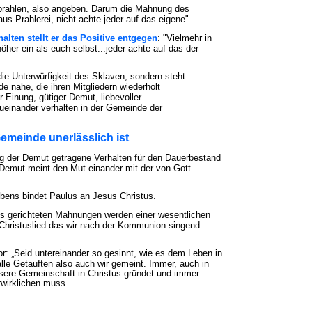
prahlen, also angeben. Darum die Mahnung des
aus Prahlerei, nicht achte jeder auf das eigene".
lten stellt er das Positive entgegen
: "Vielmehr in
her ein als euch selbst...jeder achte auf das der
ie Unterwürfigkeit des Sklaven, sondern steht
 nahe, die ihren Mitgliedern wiederholt
er Einung, gütiger Demut, liebevoller
ueinander verhalten in der Gemeinde der
emeinde unerlässlich ist
g der Demut getragene Verhalten für den Dauerbestand
Demut meint den Mut einander mit der von Gott
bens bindet Paulus an Jesus Christus.
s gerichteten Mahnungen werden einer wesentlichen
 Christuslied das wir nach der Kommunion singend
r: „Seid untereinander so gesinnt, wie es dem Leben in
alle Getauften also auch wir gemeint. Immer, auch in
sere Gemeinschaft in Christus gründet und immer
rwirklichen muss.