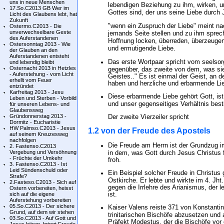
uns in neue Menschen
lebendigen Beziehung zu ihm, wirken, u
17.So.C2013 GB Wer im
Gottes sind, der uns seine Liebe durch 
Licht des Glaubens lebt, hat
Zukunft
"wenn ein Zuspruch der Liebe" meint na
Ostermo.C2013 - Die
unverwechselbare Geste
jemands Seite stellen und zu ihm sprec
des Auferstandenen
Hoffnung locken, überreden, überzeugen
Ostersonntag 2013 - Wie
und ermutigende Liebe.
der Glauben an den
Auferstandenen entsteht
Das erste Wortpaar spricht vom seelsor
und lebendig bleibt
Osternacht 2013 in Hetzles
gegenüber, das zweite von dem, was si
- Auferstehung - vom Licht
Geistes.." Es ist einmal der Geist, an
erhellt vom Feuer
haben und herzliche und erbarmende Li
entzündet
Karfreitag 2013 - Jesu
Diese erbarmende Liebe gehört Gott, ist
Leben und Sterben - Vorbild
und unser gegenseitiges Verhältnis bes
für unseren Lebens- und
Glaubensweg
Gründonnerstag 2013 -
Der zweite Vierzeiler spricht
Dormitz - Eucharistie
HW Palmso.C2013 - Jesus
1.2 von der Freude des Apostels
auf seinem Kreuzesweg
nachfolgen
Die Freude am Herrn ist der Grundzug i
2. Fastenso.C2013
Vergebung und Versöhnung
in dem, was Gott durch Jesus Christus 
- Früchte der Umkehr
froh.
3. Fastenso.C2013 - Ist
Leid Sündenschuld oder
Ein Beispiel solcher Freude in Christus 
Strafe?
Ostkirche. Er lebte und wirkte im 4. Jh
2.Fasteso.C2013 - Sich auf
gegen die Irrlehre des Arianismus, der
Ostern vorbereiten, heisst
ist.
sich auf die eigene
Auferstehung vorbereiten
05.So.C2013 - Der sichere
Kaiser Valens reiste 371 von Konstantin
Grund, auf dem wir stehen
trinitarischen Bischöfe abzusetzen und 
03.So.C2013 - Auf Gott und
Präfekt Modestus, der die Bischöfe vo