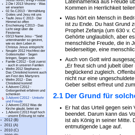
Jesus hören, bringt Freude
Lateinamerika aus Freude üb
2.Die I 2013 Vinzenz - Was
Kommen in Herrlichkeit teilen
wir erwarten
02.So.C2013 - Vermählung
Gottes und Jesu mit uns
Was hört ein Mensch in Bedrä
Taufe Jesu C 2013 - Der
Himmel ist offen
ist zu Ende. Du hast Grund z
Erscheinung C2013 - Das
Licht siegt über die
Prophet Zefanja (um 630 v. Ch
Finsternis
Gehörte unglaublich, aber es 
03/13 Name Jesu - "Seid
untereinander so gesinnt,
menschliche Freude, die in Ju
wie es dem Leben in
Christus Jesus entspricht
beiderseitige, eine menschlic
Neujahr 2012 Hochfest der
Gottesmutter - Segen
bringen, Segen sein
Auch von Gott wird ausgesagt,
Famlie C2012 - Gott zuerst
„Er freut sich und jubelt übe
- auch in unseren Famlien
Weihn 2012 Stephanus -
beglückend zugleich. Offenbar
Das Christkind kommt auch
am Fest des Martyrers
nicht nur eine ungeschuldet
Weihn 2012 - Das
Christkind kommt!
Geber selbst erfreut und zum
4.Advent C2012 -
Geborgenheit erfahren und
2.1 Der Grund für solche
schenken
3.Advent C2012 - Umkehr
und Freude
2.Advent.C2012 Was die
Er hat das Urteil gegen sein
Kirche glaubt, betet sie
1.Advent.C2013 Kopf hoch
beendet. Darum kann das Vol
- unsere Erlösung ist nahe
ist als König in seiner Mitte.
2012 (B)
2011 (A)
entmutigende Lage auf.
2010 (C)