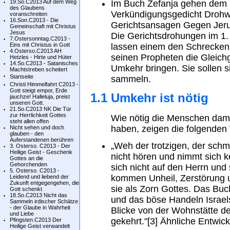
19.So.C2013 Auf dem Weg
Im Buch Zefanja gehen dem 
des Glaubens
Verkündigungsgedicht Drohw
voranschreiten
16.Son.C2013 - Die
Gerichtsansagen Gegen Jeru
Gemeinschaft mit Christus
Jesus
Die Gerichtsdrohungen im 1.
7.Ostersonntag.C2013 -
Eins mit Christus in Gott
lassen einem den Schrecken i
4.Osterso.C2013 AH
seinen Propheten die Gleichg
Hetzles - Hirte und Hüter
14.So.C2013 - Satanisches
Umkehr bringen. Sie sollen 
Machtstreben scheitert
Startseite
sammeln.
Christi Himmelfahrt C2013 -
Gott steigt empor, Erde
1.1 Umkehr ist nötig
jauchze! Halleluja, preist
unseren Gott.
21.So.C2013 NK Die Tür
zur Herrlichkeit Gottes
Wie nötig die Menschen dam
steht allen offen
haben, zeigen die folgenden
Nicht sehen und doch
glauben - den
Auferstandenen berühren
„Weh der trotzigen, der schmu
3. Osterso. C2013 - Der
Heilige Geist - Geschenk
nicht hören und nimmt sich k
Gottes an die
Gehorchenden
sich nicht auf den Herrn und
5. Osterso. C2013 -
kommen Unheil, Zerstörung u
Leidend und liebend der
Zukunft entgegengehen, die
sie als Zorn Gottes. Das Buch
Gott schenkt
18.So.C2013 Nicht das
und das böse Handeln Israels
Sammeln irdischer Schätze
- der Glaube in Wahrheit
Blicke von der Wohnstätte d
und Liebe
gekehrt."[3] Ähnliche Entwic
Pfingsten.C2013 Der
Heilige Geist verwandelt