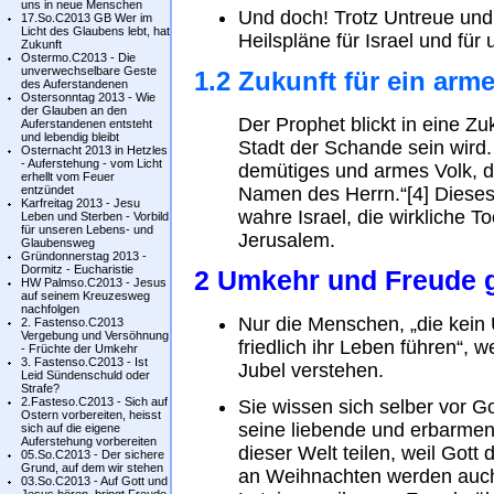
uns in neue Menschen
Und doch! Trotz Untreue und
17.So.C2013 GB Wer im
Licht des Glaubens lebt, hat
Heilspläne für Israel und für 
Zukunft
Ostermo.C2013 - Die
unverwechselbare Geste
1.2 Zukunft für ein arm
des Auferstandenen
Ostersonntag 2013 - Wie
der Glauben an den
Der Prophet blickt in eine Z
Auferstandenen entsteht
und lebendig bleibt
Stadt der Schande sein wird. 
Osternacht 2013 in Hetzles
- Auferstehung - vom Licht
demütiges und armes Volk, d
erhellt vom Feuer
entzündet
Namen des Herrn.“[4] Dieses
Karfreitag 2013 - Jesu
wahre Israel, die wirkliche T
Leben und Sterben - Vorbild
für unseren Lebens- und
Jerusalem.
Glaubensweg
Gründonnerstag 2013 -
Dormitz - Eucharistie
2 Umkehr und Freude
HW Palmso.C2013 - Jesus
auf seinem Kreuzesweg
nachfolgen
Nur die Menschen, „die kein 
2. Fastenso.C2013
Vergebung und Versöhnung
friedlich ihr Leben führen“,
- Früchte der Umkehr
3. Fastenso.C2013 - Ist
Jubel verstehen.
Leid Sündenschuld oder
Strafe?
2.Fasteso.C2013 - Sich auf
Sie wissen sich selber vor G
Ostern vorbereiten, heisst
seine liebende und erbarme
sich auf die eigene
Auferstehung vorbereiten
dieser Welt teilen, weil Gott 
05.So.C2013 - Der sichere
Grund, auf dem wir stehen
an Weihnachten werden auch 
03.So.C2013 - Auf Gott und