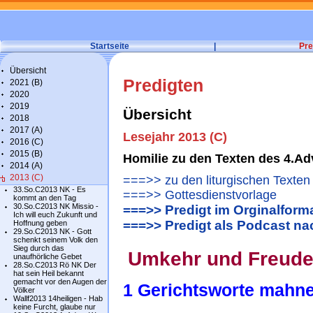
Startseite
|
Pre
Übersicht
Predigten
2021 (B)
2020
2019
Übersicht
2018
2017 (A)
Lesejahr 2013 (C)
2016 (C)
2015 (B)
Homilie zu den Texten des 4.A
2014 (A)
2013 (C)
===>> zu den liturgischen Texten
33.So.C2013 NK - Es
===>> Gottesdienstvorlage
kommt an den Tag
30.So.C2013 NK Missio -
===>> Predigt im Orginalform
Ich will euch Zukunft und
===>> Predigt als Podcast n
Hoffnung geben
29.So.C2013 NK - Gott
schenkt seinem Volk den
Sieg durch das
Umkehr und F
reud
unaufhörliche Gebet
28.So.C2013 Rö NK Der
hat sein Heil bekannt
gemacht vor den Augen der
1 Gerichtsworte mahn
Völker
Wallf2013 14heiligen - Hab
keine Furcht, glaube nur