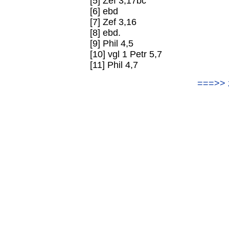
[5] Zef 3,17bc
[6] ebd
[7] Zef 3,16
[8] ebd.
[9] Phil 4,5
[10] vgl 1 Petr 5,7
[11] Phil 4,7
===>> 