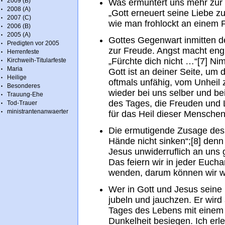
2009 (B)
Was ermuntert uns mehr zur
2008 (A)
„Gott erneuert seine Liebe zu 
2007 (C)
wie man frohlockt an einem F
2006 (B)
2005 (A)
Gottes Gegenwart inmitten d
Predigten vor 2005
zur Freude. Angst macht eng 
Herrenfeste
„Fürchte dich nicht …“[7] Ni
Kirchweih-Titularfeste
Maria
Gott ist an deiner Seite, um 
Heilige
oftmals unfähig, vom Unheil 
Besonderes
wieder bei uns selber und b
Trauung-Ehe
des Tages, die Freuden und 
Tod-Trauer
ministrantenanwaerter
für das Heil dieser Menschen
Die ermutigende Zusage des 
Hände nicht sinken“;[8] denn 
Jesus unwiderruflich an uns 
Das feiern wir in jeder Euchar
wenden, darum können wir w
Wer in Gott und Jesus seine 
jubeln und jauchzen. Er wir
Tages des Lebens mit einem g
Dunkelheit besiegen. Ich erle