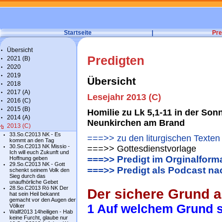
Startseite
|
Pre
Übersicht
Predigten
2021 (B)
2020
2019
Übersicht
2018
2017 (A)
Lesejahr 2013 (C)
2016 (C)
2015 (B)
Homilie zu Lk 5,1-11 in der So
2014 (A)
Neunkirchen am Brand
2013 (C)
33.So.C2013 NK - Es
===>> zu den liturgischen Texten
kommt an den Tag
30.So.C2013 NK Missio -
===>> Gottesdienstvorlage
Ich will euch Zukunft und
===>> Predigt im Orginalform
Hoffnung geben
29.So.C2013 NK - Gott
===>> Predigt als Podcast n
schenkt seinem Volk den
Sieg durch das
unaufhörliche Gebet
28.So.C2013 Rö NK Der
Der sichere Grund a
hat sein Heil bekannt
gemacht vor den Augen der
1 Auf welchem Grund s
Völker
Wallf2013 14heiligen - Hab
keine Furcht, glaube nur