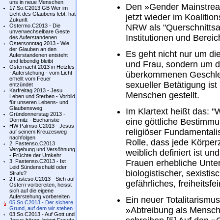
uns in neue Menschen
Den »Gender Mainstrea
17.So.C2013 GB Wer im
Licht des Glaubens lebt, hat
jetzt wieder im Koalitio
Zukunft
Ostermo.C2013 - Die
NRW als "Querschnittsauf
unverwechselbare Geste
Institutionen und Bereich
des Auferstandenen
Ostersonntag 2013 - Wie
der Glauben an den
Es geht nicht nur um di
Auferstandenen entsteht
und lebendig bleibt
und Frau, sondern um d
Osternacht 2013 in Hetzles
- Auferstehung - vom Licht
überkommenen Geschle
erhellt vom Feuer
sexueller Betätigung ist
entzündet
Karfreitag 2013 - Jesu
Menschen gestellt.
Leben und Sterben - Vorbild
für unseren Lebens- und
Glaubensweg
Im Klartext heißt das: "
Gründonnerstag 2013 -
Dormitz - Eucharistie
eine göttliche Bestimmu
HW Palmso.C2013 - Jesus
religiöser Fundamentalis
auf seinem Kreuzesweg
nachfolgen
Rolle, dass jede Körper
2. Fastenso.C2013
Vergebung und Versöhnung
weiblich definiert ist 
- Früchte der Umkehr
3. Fastenso.C2013 - Ist
Frauen erhebliche Unters
Leid Sündenschuld oder
biologistischer, sexisti
Strafe?
2.Fasteso.C2013 - Sich auf
gefährliches, freiheitsfe
Ostern vorbereiten, heisst
sich auf die eigene
Auferstehung vorbereiten
Ein neuer Totalitarismus 
05.So.C2013 - Der sichere
Grund, auf dem wir stehen
»Abtreibung als Mensch
03.So.C2013 - Auf Gott und