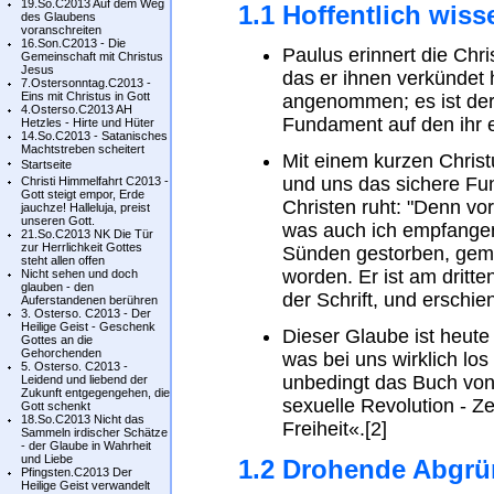
19.So.C2013 Auf dem Weg
1.1 Hoffentlich wiss
des Glaubens
voranschreiten
16.Son.C2013 - Die
Paulus erinnert die Chr
Gemeinschaft mit Christus
Jesus
das er ihnen verkündet h
7.Ostersonntag.C2013 -
Eins mit Christus in Gott
angenommen; es ist der 
4.Osterso.C2013 AH
Fundament auf den ihr 
Hetzles - Hirte und Hüter
14.So.C2013 - Satanisches
Machtstreben scheitert
Mit einem kurzen Christ
Startseite
und uns das sichere Fu
Christi Himmelfahrt C2013 -
Gott steigt empor, Erde
Christen ruht: "Denn vor
jauchze! Halleluja, preist
unseren Gott.
was auch ich empfangen 
21.So.C2013 NK Die Tür
zur Herrlichkeit Gottes
Sünden gestorben, gemä
steht allen offen
worden. Er ist am drit
Nicht sehen und doch
glauben - den
der Schrift, und erschi
Auferstandenen berühren
3. Osterso. C2013 - Der
Heilige Geist - Geschenk
Dieser Glaube ist heute 
Gottes an die
Gehorchenden
was bei uns wirklich los
5. Osterso. C2013 -
unbedingt das Buch von
Leidend und liebend der
Zukunft entgegengehen, die
sexuelle Revolution - Z
Gott schenkt
18.So.C2013 Nicht das
Freiheit«.[2]
Sammeln irdischer Schätze
- der Glaube in Wahrheit
und Liebe
1.2 Drohende Abgrün
Pfingsten.C2013 Der
Heilige Geist verwandelt