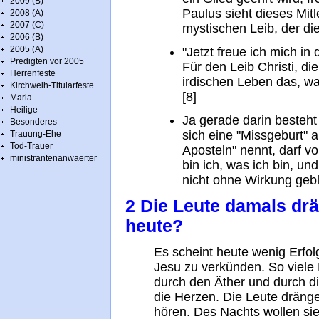
2009 (B)
Paulus sieht dieses Mit
2008 (A)
2007 (C)
mystischen Leib, der die 
2006 (B)
2005 (A)
"Jetzt freue ich mich in 
Predigten vor 2005
Für den Leib Christi, di
Herrenfeste
irdischen Leben das, was
Kirchweih-Titularfeste
[8]
Maria
Heilige
Ja gerade darin besteht 
Besonderes
sich eine "Missgeburt" 
Trauung-Ehe
Tod-Trauer
Aposteln" nennt, darf v
ministrantenanwaerter
bin ich, was ich bin, un
nicht ohne Wirkung gebl
2 Die Leute damals dr
heute?
Es scheint heute wenig Erfo
Jesu zu verkünden. So viele 
durch den Äther und durch di
die Herzen. Die Leute dränge
hören. Des Nachts wollen sie