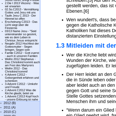
schreiben.[5] Auf den »
Jesus hören, bringt Freude
2.Die I 2013 Vinzenz - Was
gestellt werden, das ist 
wir erwarten
02.So.C2013 - Vermählung
Ebenen.[6]
Gottes und Jesu mit uns
Taufe Jesu C 2013 - Der
Himmel ist offen
Wen wundert's, dass be
Erscheinung C2013 - Das
gegen die Katholische K
Licht siegt über die
Finsternis
Katholiken hat dieses D
03/13 Name Jesu - "Seid
untereinander so gesinnt,
distanzierten Einstellun
wie es dem Leben in
Christus Jesus entspricht
Neujahr 2012 Hochfest der
1.3 Mitleiden mit de
Gottesmutter - Segen
bringen, Segen sein
Famlie C2012 - Gott zuerst
Wer die Kirche liebt wir
- auch in unseren Famlien
Weihn 2012 Stephanus -
Wunden der Kirche, wie
Das Christkind kommt auch
zugefügten leiden. Er le
am Fest des Martyrers
Weihn 2012 - Das
Christkind kommt!
Der Herr leidet an den 
4.Advent C2012 -
Geborgenheit erfahren und
die in Sünde leben oder
schenken
3.Advent C2012 - Umkehr
aber leidet auch an den
und Freude
gegen Gott und seine S
2.Advent.C2012 Was die
Kirche glaubt, betet sie
Stelle Gottes setzende
1.Advent.C2013 Kopf hoch
- unsere Erlösung ist nahe
Menschen ihm und seine
2012 (B)
2011 (A)
"Wenn darum ein Glied le
2010 (C)
ein Glied geehrt wird, f