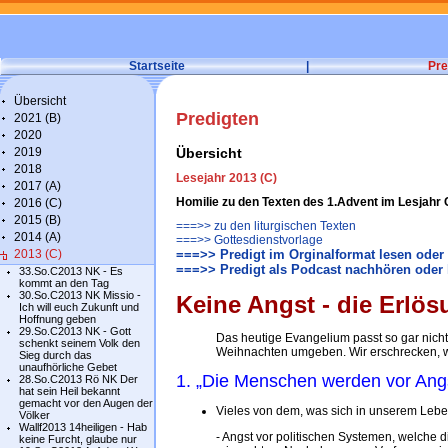
Startseite
|
Pre
Übersicht
Predigten
2021 (B)
2020
2019
Übersicht
2018
Lesejahr 2013 (C)
2017 (A)
Homilie zu den Texten des 1.Advent im Lesjahr 
2016 (C)
2015 (B)
===>> zu den liturgischen Texten
2014 (A)
===>> Gottesdienstvorlage
2013 (C)
===>> Predigt im Orginalformat lesen oder
===>> Predigt als Podcast nachhören oder 
33.So.C2013 NK - Es
kommt an den Tag
30.So.C2013 NK Missio -
Keine Angst - die Erlös
Ich will euch Zukunft und
Hoffnung geben
29.So.C2013 NK - Gott
Das heutige Evangelium passt so gar nicht i
schenkt seinem Volk den
Weihnachten umgeben. Wir erschrecken, w
Sieg durch das
unaufhörliche Gebet
1. „Die Menschen werden vor Ang
28.So.C2013 Rö NK Der
hat sein Heil bekannt
gemacht vor den Augen der
Vieles von dem, was sich in unserem Leben 
Völker
Wallf2013 14heiligen - Hab
- Angst vor politischen Systemen, welche 
keine Furcht, glaube nur