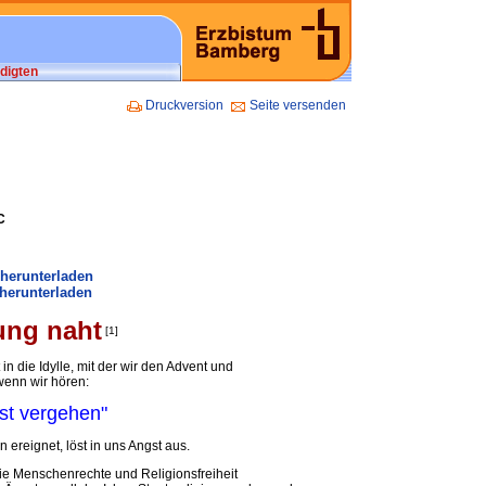
digten
Druckversion
Seite versenden
C
 herunterladen
herunterladen
ung naht
[1]
n die Idylle, mit der wir den Advent und
enn wir hören:
st vergehen"
ereignet, löst in uns Angst aus.
die Menschenrechte und Religionsfreiheit