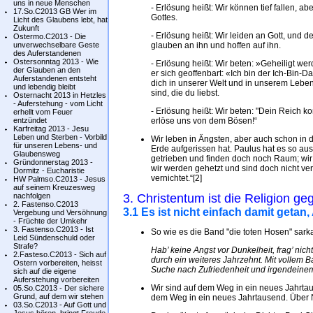
uns in neue Menschen
- Erlösung heißt: Wir können tief fallen, abe
17.So.C2013 GB Wer im
Gottes.
Licht des Glaubens lebt, hat
Zukunft
- Erlösung heißt: Wir leiden an Gott, und d
Ostermo.C2013 - Die
unverwechselbare Geste
glauben an ihn und hoffen auf ihn.
des Auferstandenen
Ostersonntag 2013 - Wie
- Erlösung heißt: Wir beten: »Geheiligt w
der Glauben an den
er sich geoffenbart: «Ich bin der Ich-Bin-
Auferstandenen entsteht
dich in unserer Welt und in unserem Leben
und lebendig bleibt
sind, die du liebst.
Osternacht 2013 in Hetzles
- Auferstehung - vom Licht
- Erlösung heißt: Wir beten: "Dein Reich k
erhellt vom Feuer
entzündet
erlöse uns von dem Bösen!“
Karfreitag 2013 - Jesu
Leben und Sterben - Vorbild
Wir leben in Ängsten, aber auch schon in 
für unseren Lebens- und
Erde aufgerissen hat. Paulus hat es so aus
Glaubensweg
getrieben und finden doch noch Raum; wir
Gründonnerstag 2013 -
wir werden gehetzt und sind doch nicht ver
Dormitz - Eucharistie
vernichtet.“[2]
HW Palmso.C2013 - Jesus
auf seinem Kreuzesweg
nachfolgen
3. Christentum ist die Religion ge
2. Fastenso.C2013
3.1 Es ist nicht einfach damit getan
Vergebung und Versöhnung
- Früchte der Umkehr
3. Fastenso.C2013 - Ist
So wie es die Band "die toten Hosen" sar
Leid Sündenschuld oder
Strafe?
Hab’ keine Angst vor Dunkelheit, frag’ nich
2.Fasteso.C2013 - Sich auf
durch ein weiteres Jahrzehnt. Mit vollem 
Ostern vorbereiten, heisst
Suche nach Zufriedenheit und irgendeine
sich auf die eigene
Auferstehung vorbereiten
Wir sind auf dem Weg in ein neues Jahrta
05.So.C2013 - Der sichere
Grund, auf dem wir stehen
dem Weg in ein neues Jahrtausend. Über N
03.So.C2013 - Auf Gott und