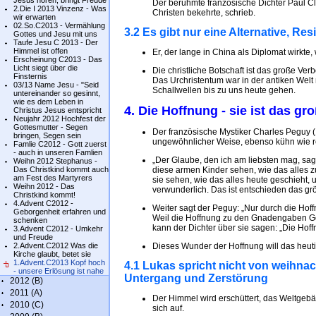
Jesus hören, bringt Freude
Der berühmte französische Dichter Paul Cl
2.Die I 2013 Vinzenz - Was
Christen bekehrte, schrieb.
wir erwarten
02.So.C2013 - Vermählung
3.2 Es gibt nur eine Alternative, Re
Gottes und Jesu mit uns
Taufe Jesu C 2013 - Der
Himmel ist offen
Er, der lange in China als Diplomat wirkte
Erscheinung C2013 - Das
Licht siegt über die
Die christliche Botschaft ist das große Ve
Finsternis
Das Urchristentum war in der antiken Welt
03/13 Name Jesu - "Seid
Schallwellen bis zu uns heute gehen.
untereinander so gesinnt,
wie es dem Leben in
4. Die Hoffnung - sie ist das g
Christus Jesus entspricht
Neujahr 2012 Hochfest der
Gottesmutter - Segen
Der französische Mystiker Charles Peguy (1
bringen, Segen sein
ungewöhnlicher Weise, ebenso kühn wie rea
Famlie C2012 - Gott zuerst
- auch in unseren Famlien
„Der Glaube, den ich am liebsten mag, sagt 
Weihn 2012 Stephanus -
Das Christkind kommt auch
diese armen Kinder sehen, wie das alles 
am Fest des Martyrers
sie sehen, wie das alles heute geschieht, 
Weihn 2012 - Das
verwunderlich. Das ist entschieden das g
Christkind kommt!
4.Advent C2012 -
Weiter sagt der Peguy: „Nur durch die Hoff
Geborgenheit erfahren und
Weil die Hoffnung zu den Gnadengaben Got
schenken
kann der Dichter über sie sagen: „Die Hoff
3.Advent C2012 - Umkehr
und Freude
2.Advent.C2012 Was die
Dieses Wunder der Hoffnung will das heut
Kirche glaubt, betet sie
1.Advent.C2013 Kopf hoch
4.1 Lukas spricht nicht von weihna
- unsere Erlösung ist nahe
Untergang und Zerstörung
2012 (B)
2011 (A)
Der Himmel wird erschüttert, das Weltgebä
2010 (C)
sich auf.