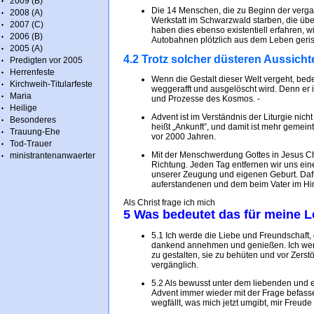
2009 (B)
Die 14 Menschen, die zu Beginn der verg
2008 (A)
Werkstatt im Schwarzwald starben, die übe
2007 (C)
haben dies ebenso existentiell erfahren, w
2006 (B)
Autobahnen plötzlich aus dem Leben geri
2005 (A)
4.2 Trotz solcher düsteren Aussicht
Predigten vor 2005
Herrenfeste
Wenn die Gestalt dieser Welt vergeht, bed
Kirchweih-Titularfeste
weggerafft und ausgelöscht wird. Denn er i
Maria
und Prozesse des Kosmos. -
Heilige
Advent ist im Verständnis der Liturgie nic
Besonderes
heißt „Ankunft”, und damit ist mehr gemei
Trauung-Ehe
vor 2000 Jahren.
Tod-Trauer
Mit der Menschwerdung Gottes in Jesus C
ministrantenanwaerter
Richtung. Jeden Tag entfernen wir uns ein
unserer Zeugung und eigenen Geburt. Daf
auferstandenen und dem beim Vater im Hi
Als Christ frage ich mich
5 Was bedeutet das für meine 
5.1 Ich werde die Liebe und Freundschaft,
dankend annehmen und genießen. Ich werd
zu gestalten, sie zu behüten und vor Zerstö
vergänglich.
5.2 Als bewusst unter dem liebenden und 
Advent immer wieder mit der Frage befass
wegfällt, was mich jetzt umgibt, mir Freud