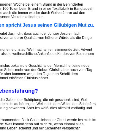
angenen Woche bei einem Brand in der Behinderten
r 100 Toten beim Brand in einer Textilfabrik in Bangladesh
ie auch die immer wieder durch Geisterfahrer auf den
ssenen Verkehrsteilnehmer.
en spricht Jesus seinen Gläubigen Mut zu.
eutet das nicht, dass auch der Jünger Jesu einfach
st von anderer Qualität, von höherer Würde als die Dinge
ht nur eine uns auf Weihnachten einstimmende Zeit. Advent
nt als die weihnachtliche Ankunft des Kindes von Bethlehem
hristus bekam die Geschichte der Menschheit eine neue
en Schritt mehr von der Geburt Christi, aber auch vom Tag
ür aber kommen wir jeden Tag einen Schritt dem
mmel erhöhten Christus näher.
Lebensführung?
 die Gaben der Schöpfung, die mir geschenkt sind, Gott
e nicht aufhören, die Welt nach dem Willen des Schöpfers
rung bewahren. Aber ich weiß: dies alles ist vorläufig und
erbarmenden Blick Gottes lebender Christ werde ich mich im
en: Was kommt denn auf mich zu, wenn einmal alles
e und Leben schenkt und mir Sicherheit verspricht?