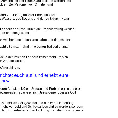
Ägypten soll der Islam Staatsreligion werden und
lgen. Bei Millionen von Christen und
omarer Zerstörung unserer Erde, unserer
Wassers, des Bodens und der Luft, durch Natur
 Ländern der Erde. Durch die Erderwärmung werden
stürmen heimgesucht.
 man wochenlang, monatlang, jahrelang dahinsiecht.
cht oft einsam. Und im eigenen Tod verliert man
erade in den reichen Ländern immer mehr um sich.
r. 2 aufgestiegen.
 Angst hinein:
richtet euch auf, und erhebt eure
nahe«
unseren Ängsten, Nöten, Sorgen und Problemen. In unseren
Gott erweisen, so wie er sich Jesus gegenüber als Gott
assenheit an Gott gewandt und dieser hat ihn erlöst,
o nicht, vor Leid und Schicksal bewahrt zu werden, sondern
as Haupt zu erheben in der Hoffnung, daß die Erlösung nahe