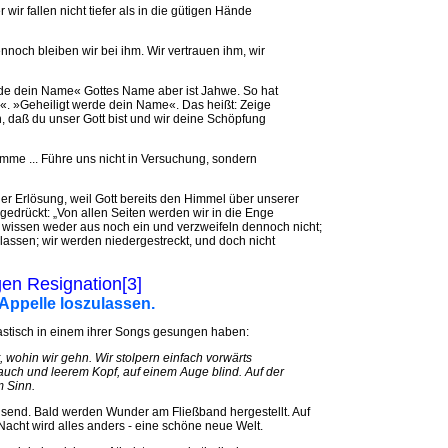
r wir fallen nicht tiefer als in die gütigen Hände
ennoch bleiben wir bei ihm. Wir vertrauen ihm, wir
erde dein Name« Gottes Name aber ist Jahwe. So hat
Da«. »Geheiligt werde dein Name«. Das heißt: Zeige
, daß du unser Gott bist und wir deine Schöpfung
omme ... Führe uns nicht in Versuchung, sondern
der Erlösung, weil Gott bereits den Himmel über unserer
gedrückt: „Von allen Seiten werden wir in die Enge
 wissen weder aus noch ein und verzweifeln dennoch nicht;
lassen; wir werden niedergestreckt, und doch nicht
gen Resignation[3]
, Appelle loszulassen.
kastisch in einem ihrer Songs gesungen haben:
t, wohin wir gehn. Wir stolpern einfach vorwärts
Bauch und leerem Kopf, auf einem Auge blind. Auf der
m Sinn.
usend. Bald werden Wunder am Fließband hergestellt. Auf
acht wird alles anders - eine schöne neue Welt.