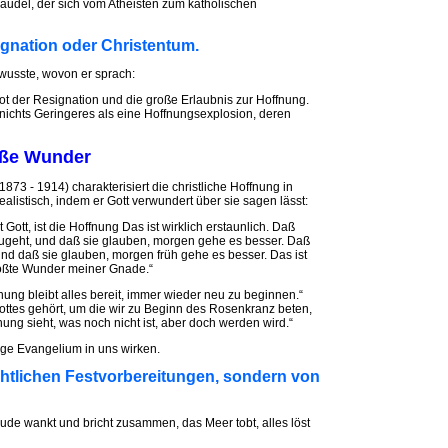
audel, der sich vom Atheisten zum katholischen
signation oder Christentum.
, wusste, wovon er sprach:
rbot der Resignation und die große Erlaubnis zur Hoffnung.
 nichts Geringeres als eine Hoffnungsexplosion, deren
roße Wunder
873 - 1914) charakterisiert die christliche Hoffnung in
listisch, indem er Gott verwundert über sie sagen lässt:
Gott, ist die Hoffnung Das ist wirklich erstaunlich. Daß
zugeht, und daß sie glauben, morgen gehe es besser. Daß
und daß sie glauben, morgen früh gehe es besser. Das ist
rößte Wunder meiner Gnade.“
nung bleibt alles bereit, immer wieder neu zu beginnen.“
tes gehört, um die wir zu Beginn des Rosenkranz beten,
nung sieht, was noch nicht ist, aber doch werden wird.“
ige Evangelium in uns wirken.
chtlichen Festvorbereitungen, sondern von
ude wankt und bricht zusammen, das Meer tobt, alles löst