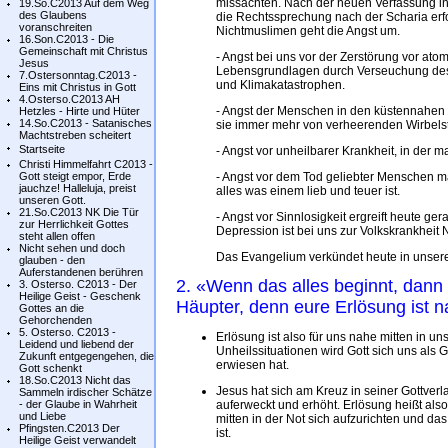
missachten. Nach der neuen Verfassung in 
19.So.C2013 Auf dem Weg
des Glaubens
die Rechtssprechung nach der Scharia erfo
voranschreiten
Nichtmuslimen geht die Angst um.
16.Son.C2013 - Die
Gemeinschaft mit Christus
- Angst bei uns vor der Zerstörung vor at
Jesus
Lebensgrundlagen durch Verseuchung des 
7.Ostersonntag.C2013 -
und Klimakatastrophen.
Eins mit Christus in Gott
4.Osterso.C2013 AH
- Angst der Menschen in den küstennahen
Hetzles - Hirte und Hüter
14.So.C2013 - Satanisches
sie immer mehr von verheerenden Wirbel
Machtstreben scheitert
Startseite
- Angst vor unheilbarer Krankheit, in der
Christi Himmelfahrt C2013 -
Gott steigt empor, Erde
- Angst vor dem Tod geliebter Menschen ma
jauchze! Halleluja, preist
alles was einem lieb und teuer ist.
unseren Gott.
21.So.C2013 NK Die Tür
- Angst vor Sinnlosigkeit ergreift heute g
zur Herrlichkeit Gottes
Depression ist bei uns zur Volkskrankheit N
steht allen offen
Nicht sehen und doch
Das Evangelium verkündet heute in unsere
glauben - den
Auferstandenen berühren
2. «Wenn das alles beginnt, dann 
3. Osterso. C2013 - Der
Heilige Geist - Geschenk
Häupter, denn eure Erlösung ist 
Gottes an die
Gehorchenden
5. Osterso. C2013 -
Erlösung ist also für uns nahe mitten in 
Leidend und liebend der
Unheilssituationen wird Gott sich uns als 
Zukunft entgegengehen, die
erwiesen hat.
Gott schenkt
18.So.C2013 Nicht das
Jesus hat sich am Kreuz in seiner Gottverl
Sammeln irdischer Schätze
- der Glaube in Wahrheit
auferweckt und erhöht. Erlösung heißt als
und Liebe
mitten in der Not sich aufzurichten und d
Pfingsten.C2013 Der
ist.
Heilige Geist verwandelt