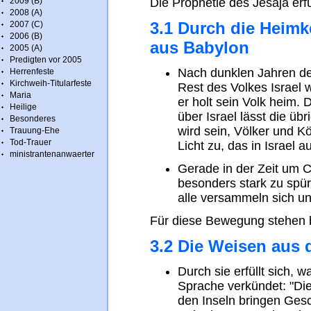
2009 (B)
Die Prophetie des Jesaja erfül
2008 (A)
3.1 Durch die Heim
2007 (C)
2006 (B)
aus Babylon
2005 (A)
Predigten vor 2005
Nach dunklen Jahren de
Herrenfeste
Kirchweih-Titularfeste
Rest des Volkes Israel 
Maria
er holt sein Volk heim.
Heilige
über Israel lässt die üb
Besonderes
wird sein, Völker und K
Trauung-Ehe
Tod-Trauer
Licht zu, das in Israel au
ministrantenanwaerter
Gerade in der Zeit um 
besonders stark zu spür
alle versammeln sich u
Für diese Bewegung stehen
3.2 Die Weisen aus
Durch sie erfüllt sich, 
Sprache verkündet: "Di
den Inseln bringen Ges