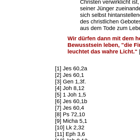
Christen verwirklicht ist
seiner Jünger zueinander
sich selbst hintanstelle
des christlichen Gebotes
aus dem Tode zum Leben
Wir dürfen dann mit dem h
Bewusstsein leben, "die F
leuchtet das wahre Licht."
[1] Jes 60,2a
[2] Jes 60,1
[3] Gen 1,3f.
[4] Joh 8,12
[5] 1 Joh 1,5
[6] Jes 60,1b
[7] Jes 60,4
[8] Ps 72,10
[9] Micha 5,1
[10] Lk 2,32
[11] Eph 3,6