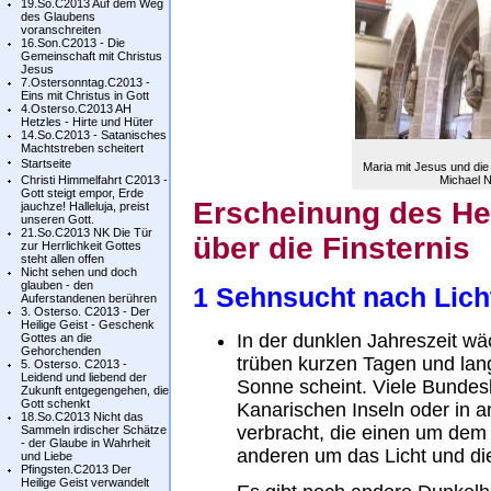
19.So.C2013 Auf dem Weg
des Glaubens
voranschreiten
16.Son.C2013 - Die
Gemeinschaft mit Christus
Jesus
7.Ostersonntag.C2013 -
Eins mit Christus in Gott
4.Osterso.C2013 AH
Hetzles - Hirte und Hüter
14.So.C2013 - Satanisches
Machtstreben scheitert
Startseite
Maria mit Jesus und di
Christi Himmelfahrt C2013 -
Michael 
Gott steigt empor, Erde
Erscheinung des Her
jauchze! Halleluja, preist
unseren Gott.
21.So.C2013 NK Die Tür
über die Finsternis
zur Herrlichkeit Gottes
steht allen offen
Nicht sehen und doch
glauben - den
1 Sehnsucht nach Lich
Auferstandenen berühren
3. Osterso. C2013 - Der
Heilige Geist - Geschenk
In der dunklen Jahreszeit wä
Gottes an die
Gehorchenden
trüben kurzen Tagen und lan
5. Osterso. C2013 -
Leidend und liebend der
Sonne scheint. Viele Bunde
Zukunft entgegengehen, die
Gott schenkt
Kanarischen Inseln oder in 
18.So.C2013 Nicht das
verbracht, die einen um dem 
Sammeln irdischer Schätze
- der Glaube in Wahrheit
anderen um das Licht und di
und Liebe
Pfingsten.C2013 Der
Heilige Geist verwandelt