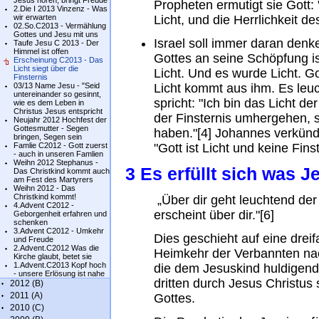
Jesus hören, bringt Freude
Propheten ermutigt sie Gott:
2.Die I 2013 Vinzenz - Was
wir erwarten
Licht, und die Herrlichkeit de
02.So.C2013 - Vermählung
Gottes und Jesu mit uns
Israel soll immer daran den
Taufe Jesu C 2013 - Der
Himmel ist offen
Gottes an seine Schöpfung is
Erscheinung C2013 - Das
Licht siegt über die
Licht. Und es wurde Licht. Go
Finsternis
03/13 Name Jesu - "Seid
Licht kommt aus ihm. Es leuch
untereinander so gesinnt,
spricht: "Ich bin das Licht de
wie es dem Leben in
Christus Jesus entspricht
der Finsternis umhergehen, 
Neujahr 2012 Hochfest der
Gottesmutter - Segen
haben."[4] Johannes verkünde
bringen, Segen sein
Famlie C2012 - Gott zuerst
"Gott ist Licht und keine Finst
- auch in unseren Famlien
Weihn 2012 Stephanus -
3 Es erfüllt sich was 
Das Christkind kommt auch
am Fest des Martyrers
Weihn 2012 - Das
Christkind kommt!
„Über dir geht leuchtend der 
4.Advent C2012 -
erscheint über dir."[6]
Geborgenheit erfahren und
schenken
3.Advent C2012 - Umkehr
Dies geschieht auf eine drei
und Freude
2.Advent.C2012 Was die
Heimkehr der Verbannten na
Kirche glaubt, betet sie
1.Advent.C2013 Kopf hoch
die dem Jesuskind huldigen
- unsere Erlösung ist nahe
dritten durch Jesus Christu
2012 (B)
2011 (A)
Gottes.
2010 (C)