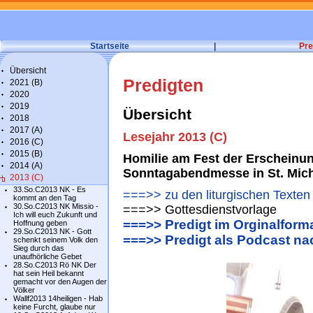
Startseite
|
Pre
Übersicht
Predigten
2021 (B)
2020
2019
Übersicht
2018
2017 (A)
Lesejahr 2013 (C)
2016 (C)
2015 (B)
Homilie am Fest der Erscheinung
2014 (A)
Sonntagabendmesse in St. Mic
2013 (C)
33.So.C2013 NK - Es
===>> zu den liturgischen Texten
kommt an den Tag
30.So.C2013 NK Missio -
===>> Gottesdienstvorlage
Ich will euch Zukunft und
===>> Predigt im Orginalform
Hoffnung geben
29.So.C2013 NK - Gott
===>> Predigt als Podcast n
schenkt seinem Volk den
Sieg durch das
unaufhörliche Gebet
28.So.C2013 Rö NK Der
hat sein Heil bekannt
gemacht vor den Augen der
Völker
Wallf2013 14heiligen - Hab
keine Furcht, glaube nur