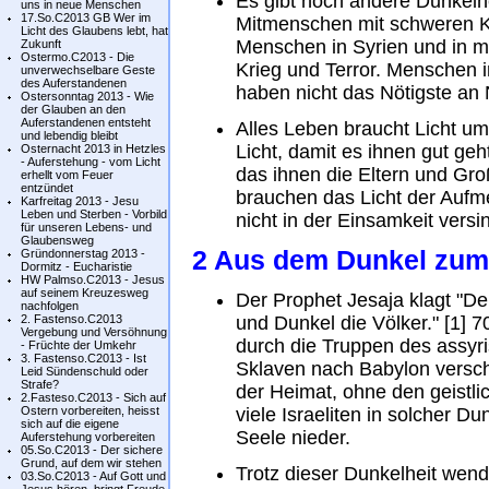
Es gibt noch andere Dunkelhe
uns in neue Menschen
17.So.C2013 GB Wer im
Mitmenschen mit schweren K
Licht des Glaubens lebt, hat
Menschen in Syrien und in m
Zukunft
Ostermo.C2013 - Die
Krieg und Terror. Menschen 
unverwechselbare Geste
des Auferstandenen
haben nicht das Nötigste an
Ostersonntag 2013 - Wie
der Glauben an den
Auferstandenen entsteht
Alles Leben braucht Licht u
und lebendig bleibt
Licht, damit es ihnen gut geh
Osternacht 2013 in Hetzles
- Auferstehung - vom Licht
das ihnen die Eltern und Gro
erhellt vom Feuer
entzündet
brauchen das Licht der Aufm
Karfreitag 2013 - Jesu
Leben und Sterben - Vorbild
nicht in der Einsamkeit versi
für unseren Lebens- und
Glaubensweg
2 Aus dem Dunkel zum
Gründonnerstag 2013 -
Dormitz - Eucharistie
HW Palmso.C2013 - Jesus
auf seinem Kreuzesweg
Der Prophet Jesaja klagt "De
nachfolgen
2. Fastenso.C2013
und Dunkel die Völker." [1] 
Vergebung und Versöhnung
durch die Truppen des assyr
- Früchte der Umkehr
3. Fastenso.C2013 - Ist
Sklaven nach Babylon verschl
Leid Sündenschuld oder
Strafe?
der Heimat, ohne den geistli
2.Fasteso.C2013 - Sich auf
Ostern vorbereiten, heisst
viele Israeliten in solcher Du
sich auf die eigene
Seele nieder.
Auferstehung vorbereiten
05.So.C2013 - Der sichere
Grund, auf dem wir stehen
Trotz dieser Dunkelheit wend
03.So.C2013 - Auf Gott und