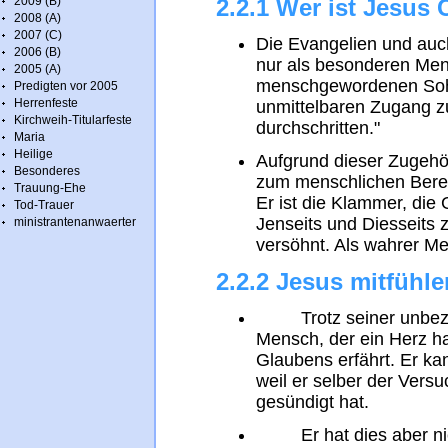
2009 (B)
2.2.1 Wer ist Jesus 
2008 (A)
2007 (C)
Die Evangelien und auch
2006 (B)
nur als besonderen Men
2005 (A)
menschgewordenen Sohn 
Predigten vor 2005
Herrenfeste
unmittelbaren Zugang zu
Kirchweih-Titularfeste
durchschritten."
Maria
Heilige
Aufgrund dieser Zugehör
Besonderes
zum menschlichen Bereic
Trauung-Ehe
Er ist die Klammer, di
Tod-Trauer
Jenseits und Diesseits
ministrantenanwaerter
versöhnt. Als wahrer Me
2.2.2 Jesus mitfühl
Trotz seiner unbezweif
Mensch, der ein Herz ha
Glaubens erfährt. Er ka
weil er selber der Vers
gesündigt hat.
Er hat dies aber nich