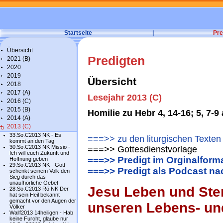
Startseite
|
Pre
Übersicht
Predigten
2021 (B)
2020
2019
Übersicht
2018
2017 (A)
Lesejahr 2013 (C)
2016 (C)
2015 (B)
Homilie zu Hebr 4, 14-16; 5, 7-9
2014 (A)
2013 (C)
33.So.C2013 NK - Es
===>> zu den liturgischen Texten
kommt an den Tag
30.So.C2013 NK Missio -
===>> Gottesdienstvorlage
Ich will euch Zukunft und
===>> Predigt im Orginalform
Hoffnung geben
29.So.C2013 NK - Gott
===>> Predigt als Podcast n
schenkt seinem Volk den
Sieg durch das
unaufhörliche Gebet
Jesu Leben und Ster
28.So.C2013 Rö NK Der
hat sein Heil bekannt
gemacht vor den Augen der
unseren Lebens- u
Völker
Wallf2013 14heiligen - Hab
keine Furcht, glaube nur