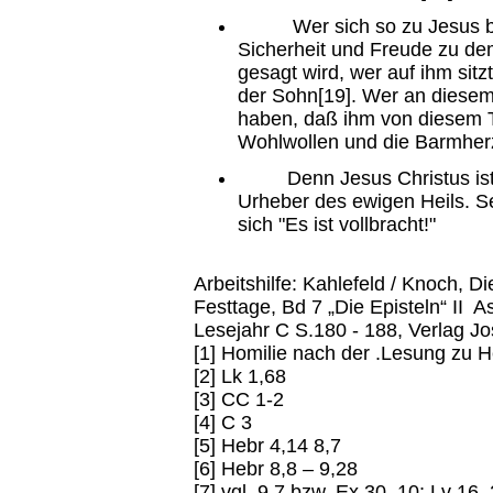
Wer sich so zu Jesus beke
Sicherheit und Freude zu de
gesagt wird, wer auf ihm sitz
der Sohn[19]. Wer an diesem 
haben, daß ihm von diesem T
Wohlwollen und die Barmherzi
Denn Jesus Christus ist fü
Urheber des ewigen Heils. S
sich "Es ist vollbracht!"
Arbeitshilfe: Kahlefeld / Knoch, 
Festtage, Bd 7 „Die Episteln“ II 
Lesejahr C S.180 - 188, Verlag Jo
[1] Homilie nach der .Lesung zu He
[2] Lk 1,68
[3] CC 1-2
[4] C 3
[5] Hebr 4,14 8,7
[6] Hebr 8,8 – 9,28
[7] vgl. 9,7 bzw. Ex 30, 10; Lv 16, 