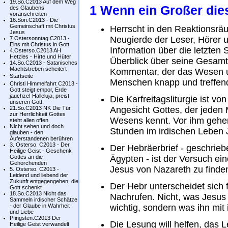
19.So.C2013 Auf dem Weg
1 Wenn ein Großer dies
des Glaubens
voranschreiten
16.Son.C2013 - Die
Gemeinschaft mit Christus
Herrscht in den Reaktionsräu
Jesus
Neugierde der Leser, Hörer 
7.Ostersonntag.C2013 -
Eins mit Christus in Gott
Information über die letzten
4.Osterso.C2013 AH
Hetzles - Hirte und Hüter
Überblick über seine Gesamtk
14.So.C2013 - Satanisches
Machtstreben scheitert
Kommentar, der das Wesen u
Startseite
Menschen knapp und treffend 
Christi Himmelfahrt C2013 -
Gott steigt empor, Erde
jauchze! Halleluja, preist
Die Karfreitagsliturgie ist v
unseren Gott.
21.So.C2013 NK Die Tür
Angesicht Gottes, der jeden
zur Herrlichkeit Gottes
Wesens kennt. Vor ihm gehen
steht allen offen
Nicht sehen und doch
Stunden im irdischen Leben 
glauben - den
Auferstandenen berühren
3. Osterso. C2013 - Der
Der Hebräerbrief - geschrieb
Heilige Geist - Geschenk
Gottes an die
Ägypten - ist der Versuch ei
Gehorchenden
Jesus von Nazareth zu finde
5. Osterso. C2013 -
Leidend und liebend der
Zukunft entgegengehen, die
Der Hebr unterscheidet sich f
Gott schenkt
18.So.C2013 Nicht das
Nachrufen. Nicht, was Jesus
Sammeln irdischer Schätze
- der Glaube in Wahrheit
wichtig, sondern was ihn mit 
und Liebe
Pfingsten.C2013 Der
Die Lesung will helfen, das L
Heilige Geist verwandelt