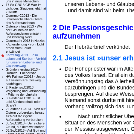
uns in neue Menschen
unseren Lebens- und Glaub
17.So.C2013 GB Wer im
Licht des Glaubens lebt, hat
- und damit sind wir beim Th
Zukunft
Ostermo.C2013 - Die
unverwechselbare Geste
des Auferstandenen
2 Die Passionsgeschic
Ostersonntag 2013 - Wie
der Glauben an den
Auferstandenen entsteht
aufzunehmen
und lebendig bleibt
Osternacht 2013 in Hetzles
- Auferstehung - vom Licht
Der Hebräerbrief verkündet
erhellt vom Feuer
entzündet
Karfreitag 2013 - Jesu
2.1 Jesus ist »unser er
Leben und Sterben - Vorbild
für unseren Lebens- und
Glaubensweg
Der Hohepriester war im Alten
Gründonnerstag 2013 -
Dormitz - Eucharistie
des Volkes Israel. Er allein 
HW Palmso.C2013 - Jesus
auf seinem Kreuzesweg
Versöhnungstag das Allerhei
nachfolgen
darzubringen und die Bundes
2. Fastenso.C2013
Vergebung und Versöhnung
besprengen. Auf diese Weise
- Früchte der Umkehr
3. Fastenso.C2013 - Ist
Niemand sonst durfte mit hi
Leid Sündenschuld oder
Strafe?
Vorhang vollzog sich das Tu
2.Fasteso.C2013 - Sich auf
Ostern vorbereiten, heisst
Nach urchristlicher Überz
sich auf die eigene
Auferstehung vorbereiten
Situation des Menschen vor G
05.So.C2013 - Der sichere
Grund, auf dem wir stehen
den Messias ausgewiesen. Go
03.So.C2013 - Auf Gott und