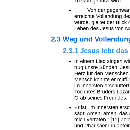
zu Gott genutzt wird.
Von der gegenwärtigen
erreichte Vollendung d
wurde, gleitet der Blick
Leben des Jesus von Na
2.3 Weg und Vollendun
2.3.1 Jesus lebt das
In einem Lied singen wi
trug unsre Sünden. Jesu
Herz für den Menschen. 
Mensch konnte er mitfü
im Innersten erschüttert
Tod ihres Bruders Laza
Grab seines Freundes.
Er ist "im Innersten ers
sagt: Amen, amen, das s
mich verraten." [11] Zorn
und Pharisäer ihn anfein