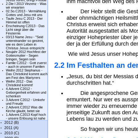
Jesus hören, bringt Freude
ihm machtvoll den Weg des He
2.Die I 2013 Vinzenz - Was
wir erwarten
Der Hebr stellt die Gestalt
02.So.C2013 - Vermählung
Gottes und Jesu mit uns
aber ohnmächtigen Heilsmitt
Taufe Jesu C 2013 - Der
Himmel ist offen
Christus erweist sich erhaben
Erscheinung C2013 - Das
Licht siegt über die
Autorität ausgestattet als Mo
Finsternis
einziger Hohepriester über j
03/13 Name Jesu - "Seid
untereinander so gesinnt,
der ja der Erfüllung durch d
wie es dem Leben in
Christus Jesus entspricht
Neujahr 2012 Hochfest der
Wie wird Jesus unser Hohep
Gottesmutter - Segen
bringen, Segen sein
Famlie C2012 - Gott zuerst
2.2 Im Festhalten an d
- auch in unseren Famlien
Weihn 2012 Stephanus -
Das Christkind kommt auch
„Jesus, du bist der Messias 
am Fest des Martyrers
Weihn 2012 - Das
durchschritten hat.“
Christkind kommt!
4.Advent C2012 -
Die angesprochene Gemei
Geborgenheit erfahren und
schenken
ermuntert. Nur wer es ausspri
3.Advent C2012 - Umkehr
und Freude
immer wieder zu erneuernde 
2.Advent.C2012 Was die
Kirche glaubt, betet sie
jenseitige Zukunft aus den A
1.Advent.C2013 Kopf hoch
Lebens lau zu werden und zu
- unsere Erlösung ist nahe
2012 (B)
2011 (A)
So fragen wir uns heute o
2010 (C)