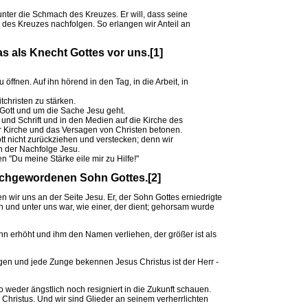
unter die Schmach des Kreuzes. Er will, dass seine
es Kreuzes nachfolgen. So erlangen wir Anteil an
as als Knecht Gottes vor uns.[1]
 öffnen. Auf ihn hörend in den Tag, in die Arbeit, in
christen zu stärken.
 Gott und um die Sache Jesu geht.
 und Schrift und in den Medien auf die Kirche des
 Kirche und das Versagen von Christen betonen.
t nicht zurückziehen und verstecken; denn wir
n der Nachfolge Jesu.
n "Du meine Stärke eile mir zu Hilfe!"
schgewordenen Sohn Gottes.[2]
n wir uns an der Seite Jesu. Er, der Sohn Gottes erniedrigte
 und unter uns war, wie einer, der dient; gehorsam wurde
hn erhöht und ihm den Namen verliehen, der größer ist als
gen und jede Zunge bekennen Jesus Christus ist der Herr -
 weder ängstlich noch resigniert in die Zukunft schauen.
Christus. Und wir sind Glieder an seinem verherrlichten