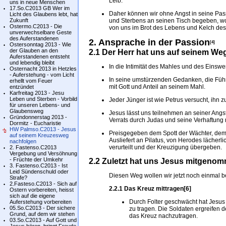
Leib.
uns in neue Menschen
17.So.C2013 GB Wer im
Daher können wir ohne Angst in seine Pas
Licht des Glaubens lebt, hat
Zukunft
und Sterbens an seinen Tisch begeben, wo 
Ostermo.C2013 - Die
von uns im Brot des Lebens und Kelch des 
unverwechselbare Geste
des Auferstandenen
2. Ansprache in der Passion
[4]
Ostersonntag 2013 - Wie
der Glauben an den
2.1 Der Herr hat uns auf seinem W
Auferstandenen entsteht
und lebendig bleibt
In die Intimität des Mahles und des Einswer
Osternacht 2013 in Hetzles
- Auferstehung - vom Licht
In seine umstürzenden Gedanken, die Füh
erhellt vom Feuer
mit Gott und Anteil an seinem Mahl.
entzündet
Karfreitag 2013 - Jesu
Leben und Sterben - Vorbild
Jeder Jünger ist wie Petrus versucht, ihn
für unseren Lebens- und
Glaubensweg
Jesus lässt uns teilnehmen an seiner Angst
Gründonnerstag 2013 -
Verrats durch Judas und seine Verhaftung 
Dormitz - Eucharistie
HW Palmso.C2013 - Jesus
Preisgegeben dem Spott der Wächter, dem 
auf seinem Kreuzesweg
Ausliefert an Pilatus, von Herodes lächerl
nachfolgen
verurteilt und der Kreuzigung übergeben.
2. Fastenso.C2013
Vergebung und Versöhnung
- Früchte der Umkehr
2.2 Zuletzt hat uns Jesus mitgeno
3. Fastenso.C2013 - Ist
Leid Sündenschuld oder
Diesen Weg wollen wir jetzt noch einmal 
Strafe?
2.Fasteso.C2013 - Sich auf
2.2.1 Das Kreuz mittragen[6]
Ostern vorbereiten, heisst
sich auf die eigene
Durch Folter geschwächt hat Jesus n
Auferstehung vorbereiten
05.So.C2013 - Der sichere
zu tragen. Die Soldaten ergreife
Grund, auf dem wir stehen
das Kreuz nachzutragen.
03.So.C2013 - Auf Gott und