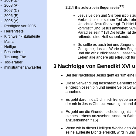
2009 (B)
2008 (A)
[12]
2.2.4 Bis zuletzt ein Segen sein
2007 (C)
Jesus Leiden und Sterben ist bis z
2006 (B)
Verbrecher, der seinen Tod als Loh
2005 (A)
Unschuld Jesu überzeugt. Er bittet
Predigten vor 2005
kommst." Und Jesus antwortet: "Amen
Herrenfeste
Paradies sein."[13] Die letzte Tat d
Kirchweih-Titularfeste
rettende, eine Heil schenkende.
Maria
So sollte es auch bei uns Jünger u
Heilige
Gott gebe, dass es Worte des Segen
Besonderes
und die wir zurücklassen. Lassen w
Trauung-Ehe
Leben alle andere als erfreulich für
Tod-Trauer
3 Nachfolge von Benedikt XVI u
ministrantenanwaerter
Bei der Nachfolge Jesus geht es "um eine 
Diese Verwandlung beschreibt Benedikt so:
eingeschlossen bin und meine Selbstverwi
annehme.
Es geht darum, daß ich mich frei gebe an ei
der mir in Jesus Christus vorausgeht und 
Es geht um die Grundentscheidung, nicht Nu
meines Lebens anzusehen, sondern Wahrhe
anzuerkennen."[15]
Wenn wir in dieser Heiligen Woche den W
seine äußerste Dichte erreicht, wird in un