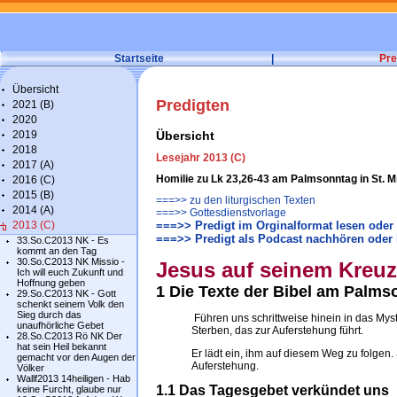
Startseite
|
Pre
Übersicht
Predigten
2021 (B)
2020
2019
Übersicht
2018
Lesejahr 2013 (C)
2017 (A)
Homilie zu Lk 23,26-43 am Palmsonntag in St. 
2016 (C)
2015 (B)
===>> zu den liturgischen Texten
2014 (A)
===>> Gottesdienstvorlage
2013 (C)
===>> Predigt im Orginalformat lesen oder
===>> Predigt als Podcast nachhören oder 
33.So.C2013 NK - Es
kommt an den Tag
30.So.C2013 NK Missio -
Jesus auf seinem Kreu
Ich will euch Zukunft und
Hoffnung geben
1 Die Texte der Bibel am Palms
29.So.C2013 NK - Gott
schenkt seinem Volk den
Sieg durch das
Führen uns schrittweise hinein in das Mys
unaufhörliche Gebet
Sterben, das zur Auferstehung führt.
28.So.C2013 Rö NK Der
hat sein Heil bekannt
Er lädt ein, ihm auf diesem Weg zu folgen
gemacht vor den Augen der
Auferstehung.
Völker
Wallf2013 14heiligen - Hab
1.1 Das Tagesgebet verkündet uns
keine Furcht, glaube nur