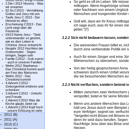
Jesus hören, bringt Freude
So geht es oft im Leben. Wir müsse
2.Die I 2013 Vinzenz - Was
mittragen. Wenn Angehörige schwer
wir erwarten
oder Nachbarn von einem Unglück 
02.So.C2013 - Vermählung
Menschen und hungernder Kinder u
Gottes und Jesu mit uns
Taufe Jesu C 2013 - Der
Himmel ist offen
Gott will, dass wir ihr Kreuz mittr
Erscheinung C2013 - Das
ich sage euch, was ihr für einen me
Licht siegt über die
getan."[7]
Finsternis
03/13 Name Jesu - "Seid
2.2.2 Sich nicht bedauern lassen, sonder
untereinander so gesinnt,
wie es dem Leben in
Christus Jesus entspricht
Die weinenden Frauen bittet er, ni
Neujahr 2012 Hochfest der
durch eine verblendete Politik ein 
Gottesmutter - Segen
bringen, Segen sein
Auch für einen Jünger und eine Jüng
Famlie C2012 - Gott zuerst
Mitmenschen zu übersehen, sondern
- auch in unseren Famlien
Weihn 2012 Stephanus -
Von der heilig gesprochenen Anna Sc
Das Christkind kommt auch
schweren durch einen Unfall verur
am Fest des Martyrers
Weihn 2012 - Das
die sie besuchenden Menschen aufri
Christkind kommt!
4.Advent C2012 -
2.2.3 Nicht verfluchen, sondern betend 
Geborgenheit erfahren und
schenken
Mitten zwischen zwei Verbrechern g
3.Advent C2012 - Umkehr
verspottet, betet er für seine Mörder
und Freude
2.Advent.C2012 Was die
Wenn uns andere Menschen das Le
Kirche glaubt, betet sie
1.Advent.C2013 Kopf hoch
hält uns Jesus durch sein Beispiel 
- unsere Erlösung ist nahe
eure Verfolger; segnet sie, verflucht
2012 (B)
"Vergeltet nicht Böses mit Bösem 
2011 (A)
denn ihr seid dazu berufen, Segen 
Nachfolge Jesu über das Böse und
2010 (C)
Herzen.