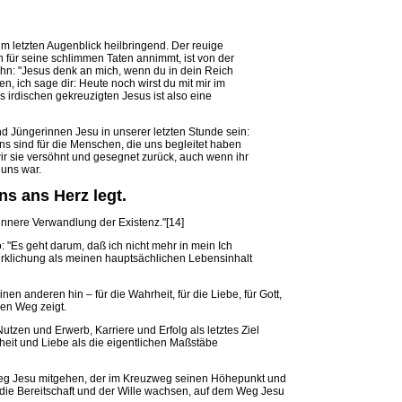
um letzten Augenblick heilbringend. Der reuige
n für seine schlimmen Taten annimmt, ist von der
 ihn: "Jesus denk an mich, wenn du in dein Reich
, ich sage dir: Heute noch wirst du mit mir im
es irdischen gekreuzigten Jesus ist also eine
nd Jüngerinnen Jesu in unserer letzten Stunde sein:
s sind für die Menschen, die uns begleitet haben
ir sie versöhnt und gesegnet zurück, auch wenn ihr
 uns war.
ns ans Herz legt.
innere Verwandlung der Existenz."[14]
 "Es geht darum, daß ich nicht mehr in mein Ich
rklichung als meinen hauptsächlichen Lebensinhalt
nen anderen hin – für die Wahrheit, für die Liebe, für Gott,
den Weg zeigt.
tzen und Erwerb, Karriere und Erfolg als letztes Ziel
it und Liebe als die eigentlichen Maßstäbe
eg Jesu mitgehen, der im Kreuzweg seinen Höhepunkt und
s die Bereitschaft und der Wille wachsen, auf dem Weg Jesu