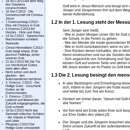
19.So.C2013 Auf dem Weg
des Glaubens
Gott wird in Jesus Mensch und beugt sich 
voranschreiten
Jünger und Jüngerinnen ihm auf dem Weg d
16.Son.C2013 - Die
seiner Auferstehung.
Gemeinschaft mit Christus
Jesus
1.2 In der 1. Lesung steht der Messi
7.Ostersonntag.C2013 -
Eins mit Christus in Gott
4.Osterso.C2013 AH
Sein Jünger sein heißt,
Hetzles - Hirte und Hüter
- Wie er, jeden Morgen unser Ohr für Gott zu
14.So.C2013 - Satanisches
die Schule, in die Ferien zu gehen.
Machtstreben scheitert
- Wie der Meister die müde gewordenen Mit
Startseite
- Wie er nicht zurückweichen, wenn es um
Christi Himmelfahrt C2013 -
- Den Rücken denen hinhalten, die in Wort
Gott steigt empor, Erde
jauchze! Halleluja, preist
Herrn eindreschen und nur die Sünden der
unseren Gott.
- Sich angesichts von Schmähung und Spot
21.So.C2013 NK Die Tür
wissen Gott auf unserer Seite und stehen i
zur Herrlichkeit Gottes
Mit Jesus werden wir im Psalm zu Gott bete
steht allen offen
Nicht sehen und doch
1.3 Die 2. Lesung besingt den men
glauben - den
Auferstandenen berühren
3. Osterso. C2013 - Der
In aller Bedrängnis und Erniedrigung wisse
Heilige Geist - Geschenk
sich, indem er den Jüngern die Füße wusch
Gottes an die
und liebte bis zum Tod am Kreuz.
Gehorchenden
5. Osterso. C2013 -
Denken wir immer daran, "darum hat Gott i
Leidend und liebend der
alle Namen."
Zukunft entgegengehen, die
Gott schenkt
18.So.C2013 Nicht das
Vor ihm wird am Ende jedes Knie sich beu
Sammeln irdischer Schätze
zur Ehre Gottes des Vaters.[3]
- der Glaube in Wahrheit
und Liebe
Der Jünger und die Jüngerin brauchen also
Pfingsten.C2013 Der
Denn unsere Zukunft ist der auferstandene 
Heilige Geist verwandelt