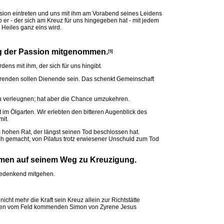
sion eintreten und uns mit ihm am Vorabend seines Leidens
er - der sich am Kreuz für uns hingegeben hat - mit jedem
Heiles ganz eins wird.
eg der Passion mitgenommen.
[5]
dens mit ihm, der sich für uns hingibt.
renden sollen Dienende sein. Das schenkt Gemeinschaft
 zu verleugnen; hat aber die Chance umzukehren.
 im Ölgarten. Wir erlebten den bitteren Augenblick des
mit.
hohen Rat, der längst seinen Tod beschlossen hat.
ich gemacht, von Pilatus trotz erwiesener Unschuld zum Tod
mmen auf seinem Weg zu Kreuzigung.
bedenkend mitgehen.
icht mehr die Kraft sein Kreuz allein zur Richtstätte
n den vom Feld kommenden Simon von Zyrene Jesus