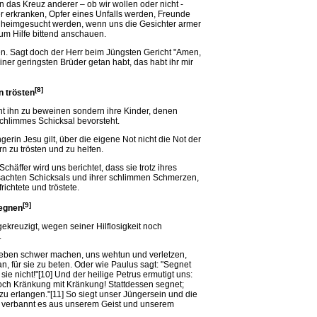
n das Kreuz anderer – ob wir wollen oder nicht -
 erkranken, Opfer eines Unfalls werden, Freunde
heimgesucht werden, wenn uns die Gesichter armer
m Hilfe bittend anschauen.
agen. Sagt doch der Herr beim Jüngsten Gericht "Amen,
iner geringsten Brüder getan habt, das habt ihr mir
[8]
n trösten
cht ihn zu beweinen sondern ihre Kinder, denen
schlimmes Schicksal bevorsteht.
erin Jesu gilt, über die eigene Not nicht die Not der
 zu trösten und zu helfen.
häffer wird uns berichtet, dass sie trotz ihres
sachten Schicksals und ihrer schlimmen Schmerzen,
chtete und tröstete.
[9]
segnen
ekreuzigt, wegen seiner Hilflosigkeit noch
.
ben schwer machen, uns wehtun und verletzen,
an, für sie zu beten. Oder wie Paulus sagt: "Segnet
 sie nicht!"[10] Und der heilige Petrus ermutigt uns:
noch Kränkung mit Kränkung! Stattdessen segnet;
zu erlangen."[11] So siegt unser Jüngersein und die
 verbannt es aus unserem Geist und unserem