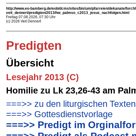
http://www.eo-bamberg.de/eob/dcms/sites/bistum/pfarreien/dekanate/forch
veit_dennert/predigten/2013/hw_palmso_c2013_jesus_nachfolgen.html
Freitag 07.08.2026, 07:30 Uhr
(c) 2026 Veit Dennert
Predigten
Übersicht
Lesejahr 2013 (C)
Homilie zu Lk 23,26-43 am Pal
===>> zu den liturgischen Texten
===>> Gottesdienstvorlage
===>> Predigt im Orginalfo