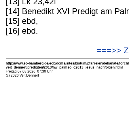
[13] Lk 23,42f
[14] Benedikt XVI Predigt am Pa
[15] ebd,
[16] ebd.
===>> Z
http://www.eo-bamberg.de/eob/dcms/sites/bistum/pfarreien/dekanate/forch
veit_dennert/predigten/2013/hw_palmso_c2013_jesus_nachfolgen.html
Freitag 07.08.2026, 07:30 Uhr
(c) 2026 Veit Dennert