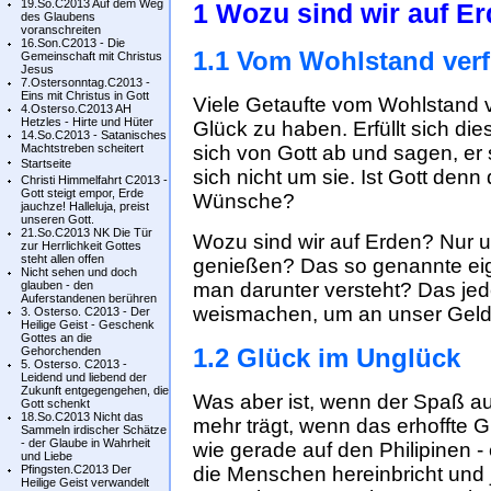
19.So.C2013 Auf dem Weg
1 Wozu sind wir auf E
des Glaubens
voranschreiten
16.Son.C2013 - Die
1.1 Vom Wohlstand verf
Gemeinschaft mit Christus
Jesus
7.Ostersonntag.C2013 -
Eins mit Christus in Gott
Viele Getaufte vom Wohlstand 
4.Osterso.C2013 AH
Hetzles - Hirte und Hüter
Glück zu haben. Erfüllt sich di
14.So.C2013 - Satanisches
Machtstreben scheitert
sich von Gott ab und sagen, e
Startseite
sich nicht um sie. Ist Gott denn
Christi Himmelfahrt C2013 -
Gott steigt empor, Erde
Wünsche?
jauchze! Halleluja, preist
unseren Gott.
21.So.C2013 NK Die Tür
Wozu sind wir auf Erden? Nur
zur Herrlichkeit Gottes
steht allen offen
genießen? Das so genannte eig
Nicht sehen und doch
glauben - den
man darunter versteht? Das jed
Auferstandenen berühren
weismachen, um an unser Gel
3. Osterso. C2013 - Der
Heilige Geist - Geschenk
Gottes an die
1.2 Glück im Unglück
Gehorchenden
5. Osterso. C2013 -
Leidend und liebend der
Zukunft entgegengehen, die
Was aber ist, wenn der Spaß au
Gott schenkt
18.So.C2013 Nicht das
mehr trägt, wenn das erhoffte Gl
Sammeln irdischer Schätze
- der Glaube in Wahrheit
wie gerade auf den Philipinen -
und Liebe
Pfingsten.C2013 Der
die Menschen hereinbricht und 
Heilige Geist verwandelt