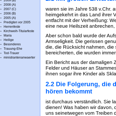
2009 (B)
2008 (A)
waren sie im Jahre 538 v.Chr. 
2007 (C)
2006 (B)
heimgekehrt in das Land ihrer V
2005 (A)
entfacht mit der Verheißung: We
Predigten vor 2005
eine neue Heilszeit anbrechen, 
Herrenfeste
Kirchweih-Titularfeste
Aber schon bald wurde der Auf
Maria
Heilige
Armseligkeit. Die gerissen ge
Besonderes
die, die Rücksicht nahmen, die 
Trauung-Ehe
bereicherten, die wurden immer
Tod-Trauer
ministrantenanwaerter
Ein Bericht aus der damaligen Z
Felder und Häuser an Stammes
ihnen sogar ihre Kinder als Skl
2.2 Die Folgerung, die 
hören bekommt
ist durchaus verständlich. Sie l
dienen! Was haben wir davon, 
uns seinetwegen vom Treiben d