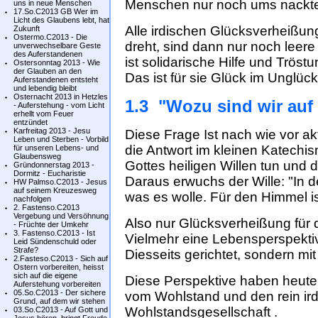
Menschen nur noch ums nackt
uns in neue Menschen
17.So.C2013 GB Wer im
Licht des Glaubens lebt, hat
Alle irdischen Glücksverheißun
Zukunft
Ostermo.C2013 - Die
dreht, sind dann nur noch leere
unverwechselbare Geste
des Auferstandenen
ist solidarische Hilfe und Trös
Ostersonntag 2013 - Wie
der Glauben an den
Das ist für sie Glück im Unglück
Auferstandenen entsteht
und lebendig bleibt
Osternacht 2013 in Hetzles
1.3 "Wozu sind wir auf
- Auferstehung - vom Licht
erhellt vom Feuer
entzündet
Karfreitag 2013 - Jesu
Diese Frage Ist nach wie vor akt
Leben und Sterben - Vorbild
die Antwort im kleinen Katechis
für unseren Lebens- und
Glaubensweg
Gottes heiligen Willen tun und
Gründonnerstag 2013 -
Dormitz - Eucharistie
Daraus erwuchs der Wille: "In 
HW Palmso.C2013 - Jesus
auf seinem Kreuzesweg
was es wolle. Für den Himmel ist
nachfolgen
2. Fastenso.C2013
Vergebung und Versöhnung
Also nur Glücksverheißung für 
- Früchte der Umkehr
3. Fastenso.C2013 - Ist
Vielmehr eine Lebensperspektiv
Leid Sündenschuld oder
Strafe?
Diesseits gerichtet, sondern mit
2.Fasteso.C2013 - Sich auf
Ostern vorbereiten, heisst
sich auf die eigene
Diese Perspektive haben heute 
Auferstehung vorbereiten
05.So.C2013 - Der sichere
vom Wohlstand und den rein ir
Grund, auf dem wir stehen
Wohlstandsgesellschaft .
03.So.C2013 - Auf Gott und