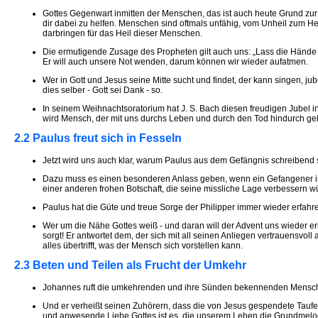
Gottes Gegenwart inmitten der Menschen, das ist auch heute Grund zur F
dir dabei zu helfen. Menschen sind oftmals unfähig, vom Unheil zum H
darbringen für das Heil dieser Menschen.
Die ermutigende Zusage des Propheten gilt auch uns: „Lass die Hände nich
Er will auch unsere Not wenden, darum können wir wieder aufatmen.
Wer in Gott und Jesus seine Mitte sucht und findet, der kann singen, j
dies selber - Gott sei Dank - so.
In seinem Weihnachtsoratorium hat J. S. Bach diesen freudigen Jubel in
wird Mensch, der mit uns durchs Leben und durch den Tod hindurch geht 
2.2 Paulus freut sich in Fesseln
Jetzt wird uns auch klar, warum Paulus aus dem Gefängnis schreibend so
Dazu muss es einen besonderen Anlass geben, wenn ein Gefangener in ei
einer anderen frohen Botschaft, die seine missliche Lage verbessern würde
Paulus hat die Güte und treue Sorge der Philipper immer wieder erfahre
Wer um die Nähe Gottes weiß - und daran will der Advent uns wieder er
sorgt! Er antwortet dem, der sich mit all seinen Anliegen vertrauensvo
alles übertrifft, was der Mensch sich vorstellen kann.
2.3 Beten und Teilen als Frucht der Umkehr
Johannes ruft die umkehrenden und ihre Sünden bekennenden Menschen 
Und er verheißt seinen Zuhörern, dass die von Jesus gespendete Taufe n
und anwesende Liebe Gottes ist es, die unserem Leben die Grundmelod