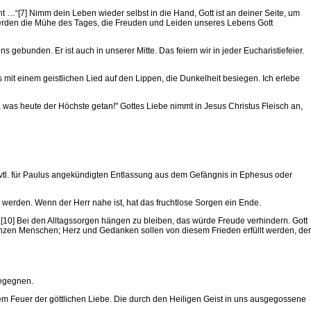
t …“[7] Nimm dein Leben wieder selbst in die Hand, Gott ist an deiner Seite, um
 werden die Mühe des Tages, die Freuden und Leiden unseres Lebens Gott
 gebunden. Er ist auch in unserer Mitte. Das feiern wir in jeder Eucharistiefeier.
 mit einem geistlichen Lied auf den Lippen, die Dunkelheit besiegen. Ich erlebe
, was heute der Höchste getan!" Gottes Liebe nimmt in Jesus Christus Fleisch an,
 evtl. für Paulus angekündigten Entlassung aus dem Gefängnis in Ephesus oder
t werden. Wenn der Herr nahe ist, hat das fruchtlose Sorgen ein Ende.
.[10] Bei den Alltagssorgen hängen zu bleiben, das würde Freude verhindern. Gott
s ganzen Menschen; Herz und Gedanken sollen von diesem Frieden erfüllt werden, der
begegnen.
dem Feuer der göttlichen Liebe. Die durch den Heiligen Geist in uns ausgegossene