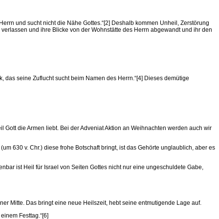
en Herrn und sucht nicht die Nähe Gottes.“[2] Deshalb kommen Unheil, Zerstörung
n verlassen und ihre Blicke von der Wohnstätte des Herrn abgewandt und ihr den
olk, das seine Zuflucht sucht beim Namen des Herrn.“[4] Dieses demütige
l Gott die Armen liebt. Bei der Adveniat Aktion an Weihnachten werden auch wir
um 630 v. Chr.) diese frohe Botschaft bringt, ist das Gehörte unglaublich, aber es
fenbar ist Heil für Israel von Seiten Gottes nicht nur eine ungeschuldete Gabe,
er Mitte. Das bringt eine neue Heilszeit, hebt seine entmutigende Lage auf.
 einem Festtag.“[6]