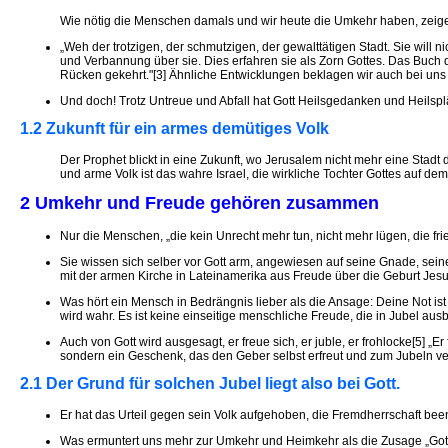
Wie nötig die Menschen damals und wir heute die Umkehr haben, zeig
„Weh der trotzigen, der schmutzigen, der gewalttätigen Stadt. Sie will
und Verbannung über sie. Dies erfahren sie als Zorn Gottes. Das Buch 
Rücken gekehrt."[3] Ähnliche Entwicklungen beklagen wir auch bei uns
Und doch! Trotz Untreue und Abfall hat Gott Heilsgedanken und Heilsplän
1.2 Zukunft für ein armes demütiges Volk
Der Prophet blickt in eine Zukunft, wo Jerusalem nicht mehr eine Stadt
und arme Volk ist das wahre Israel, die wirkliche Tochter Gottes auf de
2 Umkehr und Freude gehören zusammen
Nur die Menschen, „die kein Unrecht mehr tun, nicht mehr lügen, die fr
Sie wissen sich selber vor Gott arm, angewiesen auf seine Gnade, sein
mit der armen Kirche in Lateinamerika aus Freude über die Geburt Jesu
Was hört ein Mensch in Bedrängnis lieber als die Ansage: Deine Not ist 
wird wahr. Es ist keine einseitige menschliche Freude, die in Jubel ausbr
Auch von Gott wird ausgesagt, er freue sich, er juble, er frohlocke[5] „E
sondern ein Geschenk, das den Geber selbst erfreut und zum Jubeln ve
2.1 Der Grund für solchen Jubel liegt also bei Gott.
Er hat das Urteil gegen sein Volk aufgehoben, die Fremdherrschaft been
Was ermuntert uns mehr zur Umkehr und Heimkehr als die Zusage „Gott er