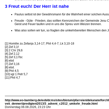
3 Freut euch! Der Herr ist nahe
Paulus selbst ist der Gewährsmann für die Wahrheit einer solchen Auss
Freude - Güte - Frieden, das sollten Kennzeichen der Gemeinde Jesu Ch
Geist und Feuer taufen und in uns die Spreu vom Weizen trennen.
Was also sollen wir tun, so fragten die umkehrbereiten Menschen den J
[1] Homilie zu Zefanja 3,14-17; Phil 4,4-7; Lk 3,10-18
[2] Zef 3,1f
[3] 2 Chr 29,6
[4] Zef 2,12
[5] Zef 3,17bc
[6] ebd
[7] Zef 3,16
[8] ebd.
[9] Phil 4,5
[10] vgl 1 Petr 5,7
[11] Phil 4,7
http://www.eo-bamberg.de/eob/dcms/sites/bistum/pfarreien/dekanate/forch
veit_dennert/predigten/2013/3_advent_c2012_umkehr_freude.html
Donnerstag 06.08.2026, 23:23 Uhr