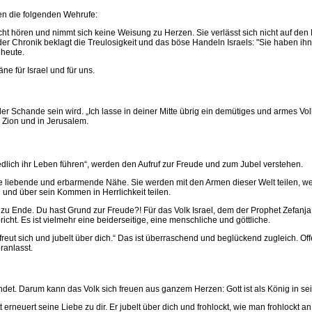
en die folgenden Wehrufe:
 nicht hören und nimmt sich keine Weisung zu Herzen. Sie verlässt sich nicht auf d
der Chronik beklagt die Treulosigkeit und das böse Handeln Israels: "Sie haben ih
 heute.
e für Israel und für uns.
 der Schande sein wird. „Ich lasse in deiner Mitte übrig ein demütiges und armes V
m Zion und in Jerusalem.
iedlich ihr Leben führen“, werden den Aufruf zur Freude und zum Jubel verstehen.
e liebende und erbarmende Nähe. Sie werden mit den Armen dieser Welt teilen, wei
 und über sein Kommen in Herrlichkeit teilen.
zu Ende. Du hast Grund zur Freude?! Für das Volk Israel, dem der Prophet Zefanja (
icht. Es ist vielmehr eine beiderseitige, eine menschliche und göttliche.
r freut sich und jubelt über dich.“ Das ist überraschend und beglückend zugleich. Of
ranlasst.
det. Darum kann das Volk sich freuen aus ganzem Herzen: Gott ist als König in sein
neuert seine Liebe zu dir. Er jubelt über dich und frohlockt, wie man frohlockt an