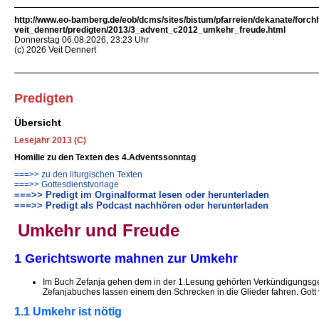
http://www.eo-bamberg.de/eob/dcms/sites/bistum/pfarreien/dekanate/forch
veit_dennert/predigten/2013/3_advent_c2012_umkehr_freude.html
Donnerstag 06.08.2026, 23:23 Uhr
(c) 2026 Veit Dennert
Predigten
Übersicht
Lesejahr 2013 (C)
Homilie zu den Texten des 4.Adventssonntag
===>> zu den liturgischen Texten
===>> Gottesdienstvorlage
===>> Predigt im Orginalformat lesen oder herunterladen
===>> Predigt als Podcast nachhören oder herunterladen
Umkehr und F
reude
1 Gerichtsworte mahnen zur Umkehr
Im Buch Zefanja gehen dem in der 1.Lesung gehörten Verkündigungsge
Zefanjabuches lassen einem den Schrecken in die Glieder fahren. Gott 
1.1 Umkehr ist nötig