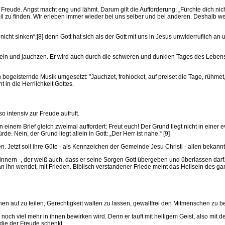
reude. Angst macht eng und lähmt. Darum gilt die Aufforderung: „Fürchte dich nich
eil zu finden. Wir erleben immer wieder bei uns selber und bei anderen. Deshalb
t sinken“;[8] denn Gott hat sich als der Gott mit uns in Jesus unwiderruflich an uns
ubeln und jauchzen. Er wird auch durch die schweren und dunklen Tages des Lebens
 begeisternde Musik umgesetzt: "Jauchzet, frohlocket, auf preiset die Tage, rühmet
in die Herrlichkeit Gottes.
 intensiv zur Freude aufruft.
nem Brief gleich zweimal auffordert: Freut euch! Der Grund liegt nicht in einer
. Nein, der Grund liegt allein in Gott: „Der Herr ist nahe.“ [9]
n. Jetzt soll ihre Güte - als Kennzeichen der Gemeinde Jesu Christi - allen bekann
innern -, der weiß auch, dass er seine Sorgen Gott übergeben und überlassen darf
ll an ihn wendet, mit Frieden. Biblisch verstandener Friede meint das Heilsein de
auf zu teilen, Gerechtigkeit walten zu lassen, gewaltfrei den Mitmenschen zu 
och viel mehr in ihnen bewirken wird. Denn er tauft mit heiligem Geist, also mit 
ie der Freude schenkt.