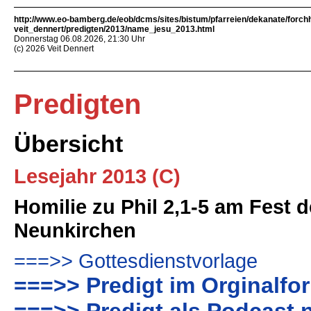
http://www.eo-bamberg.de/eob/dcms/sites/bistum/pfarreien/dekanate/forch
veit_dennert/predigten/2013/name_jesu_2013.html
Donnerstag 06.08.2026, 21:30 Uhr
(c) 2026 Veit Dennert
Predigten
Übersicht
Lesejahr 2013 (C)
Homilie zu Phil 2,1-5 am Fest 
Neunkirchen
===>> Gottesdienstvorlage
===>> Predigt im Orginalfo