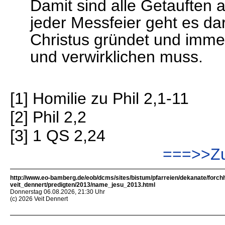
Damit sind alle Getauften 
jeder Messfeier geht es d
Christus gründet und imme
und verwirklichen muss.
[1] Homilie zu Phil 2,1-11
[2] Phil 2,2
[3] 1 QS 2,24
===>>Zu
http://www.eo-bamberg.de/eob/dcms/sites/bistum/pfarreien/dekanate/forch
veit_dennert/predigten/2013/name_jesu_2013.html
Donnerstag 06.08.2026, 21:30 Uhr
(c) 2026 Veit Dennert