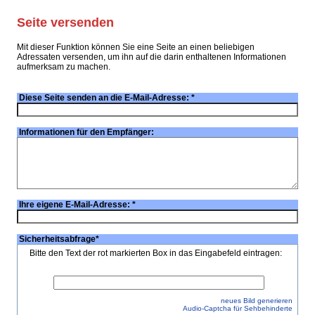
Seite versenden
Mit dieser Funktion können Sie eine Seite an einen beliebigen
Adressaten versenden, um ihn auf die darin enthaltenen Informationen
aufmerksam zu machen.
Diese Seite senden an die E-Mail-Adresse:
*
Informationen für den Empfänger:
Ihre eigene E-Mail-Adresse:
*
Sicherheitsabfrage
*
Bitte den Text der rot markierten Box in das Eingabefeld eintragen:
neues Bild generieren
Audio-Captcha für Sehbehinderte