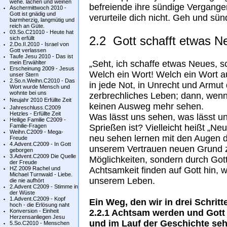
wehe. lachen und weinen
befreiende ihre sündige Vergange
Aschermittwoch 2010 -
Gott ist gnädig und
verurteile dich nicht. Geh und sün
barmherzig, langmütig und
reich an Güte.
03.So.C21010 - Heute hat
2.2 Gott schafft etwas N
sich erfüllt
2.Do.II.2010 - Israel von
Gott verlassen
Taufe Jesu 2010 - Das ist
„Seht, ich schaffe etwas Neues, sc
mein Erwählter
Erscheinung 2009 - Jesus
Welch ein Wort! Welch ein Wort au
unser Stern
2.So.n.Weihn.C2010 - Das
in jede Not, in Unrecht und Armut 
Wort wurde Mensch und
wohnte bei uns
zerbrechliches Leben; dann, wenn 
Neujahr 2010 Erfüllte Zeit
keinen Ausweg mehr sehen.
Jahreschluss.C2009
Hetzles - Erfüllte Zeit
Was lässt uns sehen, was lässt 
Heilige Familie C2009 -
Familie-Fragen
Sprießen ist? Vielleicht heißt „Ne
Weihn.C2009 - Mega-
neu sehen lernen mit den Augen d
Freude
4.Advent.C2009 - In Gott
unserem Vertrauen neuen Grund z
geborgen
3.Advent.C2009 Die Quelle
Möglichkeiten, sondern durch Got
der Freude
HZ 2009 Rachel und
Achtsamkeit finden auf Gott hin, 
Michael Turnwald - Liebe.
unserem Leben.
die nie aufhört
2.Advent C2009 - Stimme in
der Wüste
1.Advent.C2009 - Kopf
Ein Weg, den wir in drei Schrit
hoch - die Erlösung naht
Konversion - Einheit
2.2.1 Achtsam werden und Gott 
Herzensanliegen Jesu
und im Lauf der Geschichte seh
5.So.C2010 - Menschen