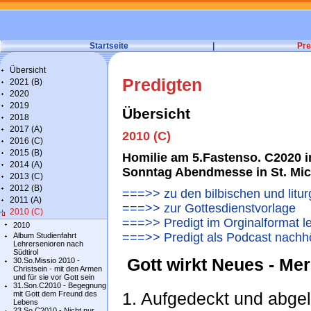
Startseite
|
Pre
Übersicht
Predigten
2021 (B)
2020
2019
Übersicht
2018
2017 (A)
2010 (C)
2016 (C)
2015 (B)
Homilie am 5.Fastenso. C2020
2014 (A)
Sonntag Abendmesse in St. Mic
2013 (C)
2012 (B)
===>> zu den bilbischen und litu
2011 (A)
===>> zur Gottesdienstvorlage
2010 (C)
===>> Predigt im Orginalformat l
2010
===>> Predigt als Podcast nachh
Album Studienfahrt
Lehrersenioren nach
Südtirol
Gott wirkt Neues - Merk
30.So.Missio 2010 -
Christsein - mit den Armen
und für sie vor Gott sein
31.Son.C2010 - Begegnung
mit Gott dem Freund des
1. Aufgedeckt und abge
Lebens
23.So.C2010 - Nicht nur