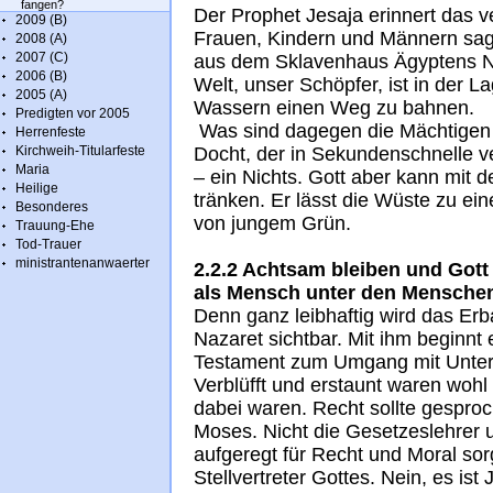
fangen?
Der Prophet Jesaja erinnert das v
2009 (B)
Frauen, Kindern und Männern sagt
2008 (A)
2007 (C)
aus dem Sklavenhaus Ägyptens Neu
2006 (B)
Welt, unser Schöpfer, ist in der 
2005 (A)
Wassern einen Weg zu bahnen.
Predigten vor 2005
Was sind dagegen die Mächtigen de
Herrenfeste
Kirchweih-Titularfeste
Docht, der in Sekundenschnelle 
Maria
– ein Nichts. Gott aber kann mit
Heilige
tränken. Er lässt die Wüste zu ei
Besonderes
von jungem Grün.
Trauung-Ehe
Tod-Trauer
ministrantenanwaerter
2.2.2 Achtsam bleiben und Gott
als Mensch unter den Menschen
Denn ganz leibhaftig wird das Erb
Nazaret sichtbar. Mit ihm beginnt 
Testament zum Umgang mit Unter
Verblüfft und erstaunt waren wohl
dabei waren. Recht sollte gespr
Moses. Nicht die Gesetzeslehrer u
aufgeregt für Recht und Moral sor
Stellvertreter Gottes. Nein, es is