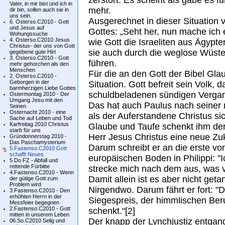
zerstört. Es scheint als gäbe es f
Vater, in mir bist und ich in
mehr.
dir bin, sollen auch sie in
uns sein.
Ausgerechnet in dieser Situation 
6. Osterso.C2010 - Gott
und Jesus auf
Gottes: „Seht her, nun mache ich 
Wohungssuche
4. Osterso.C2010 Jesus
wie Gott die Israeliten aus Ägypte
Christus- der uns von Gott
sie auch durch die weglose Wüst
gegebene gute Hirt
3. Osterso.C2010 - Gott
führen.
mehr gehorchen als den
Menschen
Für die an den Gott der Bibel Gla
2. Osterso.C2010 -
Geborgen in der
Situation. Gott befreit sein Volk, 
barmherzigen Liebe Gottes
schuldbeladenen sündigen Vergan
Ostermontag 2010 - Der
Umgang Jesu mit den
Das hat auch Paulus nach seiner
Seinen
Osternacht 2010 - eine
als der Auferstandene Christus s
Sache auf Leben und Tod
Karfreitag 2010 Christus
Glaube und Taufe schenkt ihm de
starb für uns
Herr Jesus Christus eine neue Zuk
Gründonnerstag 2010 -
Das Paschamysterium
Darum schreibt er an die erste v
5.Fastenso.C2010 Gott
schafft Neues
europäischen Boden in Philippi: "I
5.Do FZ - Abfall und
rettende Fürbitte
strecke mich nach dem aus, was vo
4.Fastenso.C2010 - Wenn
Damit allein ist es aber nicht geta
der gütige Gott zum
Problem wird
Nirgendwo. Darum fährt er fort: "
3.Fastenso.C2010 - Den
erhöhten Herrn in der
Siegespreis, der himmlischen Beru
Messfeier begegnen
2.Fastenso.C2010 - Gott
schenkt."[2]
mitten in unserem Leben
Der knapp der Lynchjustiz entga
06.So.C2010 Selig und