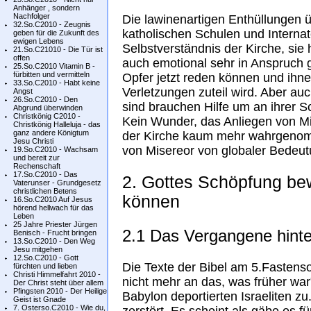
Anhänger , sondern
Nachfolger
Die lawinenartigen Enthüllungen 
32.So.C2010 - Zeugnis
katholischen Schulen und Internat
geben für die Zukunft des
ewigen Lebens
Selbstverständnis der Kirche, si
21.So.C21010 - Die Tür ist
offen
auch emotional sehr in Anspruch 
25.So.C2010 Vitamin B -
fürbitten und vermitteln
Opfer jetzt reden können und ihne
33.So.C2010 - Habt keine
Verletzungen zuteil wird. Aber au
Angst
26.So.C2010 - Den
sind brauchen Hilfe um an ihrer S
Abgrund überwinden
Christkönig C2010 -
Kein Wunder, das Anliegen von M
Christkönig Halleluja - das
ganz andere Königtum
der Kirche kaum mehr wahrgenomm
Jesu Christi
von Misereor von globaler Bedeut
19.So.C2010 - Wachsam
und bereit zur
Rechenschaft
17.So.C2010 - Das
2. Gottes Schöpfung bew
Vaterunser - Grundgesetz
christlichen Betens
können
16.So.C2010 Auf Jesus
hörend hellwach für das
Leben
25 Jahre Priester Jürgen
2.1 Das Vergangene hinte
Benisch - Frucht bringen
13.So.C2010 - Den Weg
Jesu mitgehen
12.So.C2010 - Gott
Die Texte der Bibel am 5.Fastens
fürchten und lieben
Christi Himmelfahrt 2010 -
nicht mehr an das, was früher war
Der Christ steht über allem
Pfingsten 2010 - Der Heilige
Babylon deportierten Israeliten z
Geist ist Gnade
7. Osterso.C2010 - Wie du,