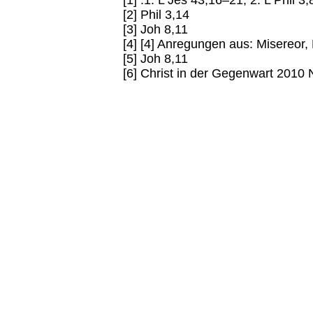
[1] .1. L Jes 43,16–21; 2. L Phil 
[2] Phil 3,14
[3] Joh 8,11
[4] [4] Anregungen aus: Misereor,
[5] Joh 8,11
[6] Christ in der Gegenwart 2010