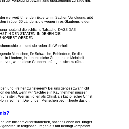
e in der Verfolgung bewährt und überzeugend zu Tage tritt.
der weltweit führenden Experten in Sachen Verfolgung, gibt
sten in über 60 Ländern, die wegen ihres Glaubens leiden.
lgung heute ist die schlichte Tatsache, DASS DAS
T IN DEN STAATEN, IN DENEN DIE
GNORIERT WERDEN.
schenrechte ein, und sie reden die Wahrheit.
iegende Menschen, für Schwache, Behinderte, für die,
n. In Ländern, in denen solche Gruppen die Mehrheit
 nervös, wenn diese Gruppen anfangen, sich zu rühren
en und Freiheit zu riskieren? Bei uns geht es zwar nicht
hon der Mut, wenn wir Nachteile in Kauf nehmen müssen
uns stellt. Wer sich offen als Christ, als katholischer Christ
Hohn rechnen. Die jungen Menschen betrifft heute das oft
nis?
vor allem mit dem Auferstandenen, hat das Leben der Jünger
k gehören, in religiösen Fragen als nur bedingt kompetent