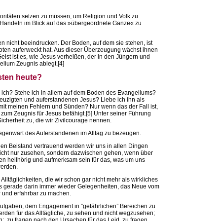
oritäten setzen zu müssen, um Religion und Volk zu
s Handeln im Blick auf das »übergeordnete Ganze« zu
n nicht beeindrucken. Der Boden, auf dem sie stehen, ist
 Toten auferweckt hat. Aus dieser Überzeugung wächst ihnen
st ist es, wie Jesus verheißen, der in den Jüngern und
elium Zeugnis ablegt.[4]
sten heute?
e ich? Stehe ich in allem auf dem Boden des Evangeliums?
uzigten und auferstandenen Jesus? Liebe ich ihn als
mit meinen Fehlern und Sünden? Nur wenn das der Fall ist,
 zum Zeugnis für Jesus befähigt.[5] Unter seiner Führung
herheit zu, die wir Zivilcourage nennen.
egenwart des Auferstandenen im Alltag zu bezeugen.
nen Beistand vertrauend werden wir uns in allen Dingen
nicht nur zusehen, sondern dazwischen gehen, wenn über
en hellhörig und aufmerksam sein für das, was um uns
werden.
ltäglichkeiten, die wir schon gar nicht mehr als wirkliches
 gerade darin immer wieder Gelegenheiten, das Neue vom
 und erfahrbar zu machen.
 Aufgaben, dem Engagement in ”gefährlichen” Bereichen zu
rden für das Alltägliche, zu sehen und nicht wegzusehen;
en; zu fragen nach den Ursachen für das Leid, zu fragen,