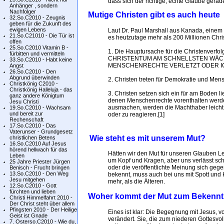
dass sich der richtige, echte Glaube gerad
Anhänger , sondern
Nachfolger
Mutige Christen gibt es auch heute
32.So.C2010 - Zeugnis
geben für die Zukunft des
ewigen Lebens
Laut Dr. Paul Marshall aus Kanada, einem 
21.So.C21010 - Die Tür ist
es heutzutage mehr als 200 Millionen Chri
offen
25.So.C2010 Vitamin B -
1. Die Hauptursache für die Christenverfo
fürbitten und vermitteln
CHRISTENTUM AM SCHNELLSTEN WÄCHS
33.So.C2010 - Habt keine
MENSCHENRECHTE VERLETZT ODER I
Angst
26.So.C2010 - Den
Abgrund überwinden
2. Christen treten für Demokratie und Men
Christkönig C2010 -
Christkönig Halleluja - das
3. Christen setzen sich ein für am Boden l
ganz andere Königtum
denen Menschenrechte vorenthalten werde
Jesu Christi
ausmachen, werden die Machthaber leicht
19.So.C2010 - Wachsam
und bereit zur
oder zu reagieren.[1]
Rechenschaft
17.So.C2010 - Das
Vaterunser - Grundgesetz
Wie steht es mit unserem Mut?
christlichen Betens
16.So.C2010 Auf Jesus
hörend hellwach für das
Hätten wir den Mut für unseren Glauben Leb
Leben
um Kopf und Kragen, aber uns verlässt sc
25 Jahre Priester Jürgen
oder die veröffentlichte Meinung sich gegen 
Benisch - Frucht bringen
13.So.C2010 - Den Weg
bekennt, muss auch bei uns mit Spott und 
Jesu mitgehen
mehr, als die Älteren.
12.So.C2010 - Gott
fürchten und lieben
Woher kommt der Mut zum Bekennt
Christi Himmelfahrt 2010 -
Der Christ steht über allem
Pfingsten 2010 - Der Heilige
Eines ist klar: Die Begegnung mit Jesus, 
Geist ist Gnade
verändert. Sie, die zum niederen Gottesvol
7. Osterso.C2010 - Wie du,