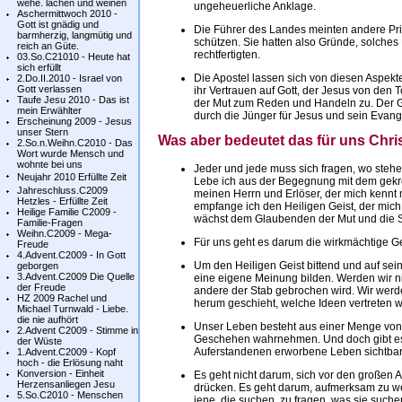
wehe. lachen und weinen
ungeheuerliche Anklage.
Aschermittwoch 2010 -
Gott ist gnädig und
Die Führer des Landes meinten andere Pri
barmherzig, langmütig und
schützen. Sie hatten also Gründe, solche
reich an Güte.
rechtfertigten.
03.So.C21010 - Heute hat
sich erfüllt
Die Apostel lassen sich von diesen Aspekte
2.Do.II.2010 - Israel von
Gott verlassen
ihr Vertrauen auf Gott, der Jesus von den
Taufe Jesu 2010 - Das ist
der Mut zum Reden und Handeln zu. Der Gei
mein Erwählter
durch die Jünger für Jesus und sein Evang
Erscheinung 2009 - Jesus
unser Stern
Was aber bedeutet das für uns Chri
2.So.n.Weihn.C2010 - Das
Wort wurde Mensch und
wohnte bei uns
Jeder und jede muss sich fragen, wo steh
Neujahr 2010 Erfüllte Zeit
Lebe ich aus der Begegnung mit dem gekre
Jahreschluss.C2009
meinen Herrn und Erlöser, der mich kennt 
Hetzles - Erfüllte Zeit
empfange ich den Heiligen Geist, der mich
Heilige Familie C2009 -
wächst dem Glaubenden der Mut und die Sic
Familie-Fragen
Weihn.C2009 - Mega-
Für uns geht es darum die wirkmächtige G
Freude
4.Advent.C2009 - In Gott
Um den Heiligen Geist bittend und auf sei
geborgen
3.Advent.C2009 Die Quelle
eine eigene Meinung bilden. Werden wir 
der Freude
andere der Stab gebrochen wird. Wir werd
HZ 2009 Rachel und
herum geschieht, welche Ideen vertreten 
Michael Turnwald - Liebe.
die nie aufhört
Unser Leben besteht aus einer Menge von Al
2.Advent C2009 - Stimme in
Geschehen wahrnehmen. Und doch gibt es
der Wüste
Auferstandenen erworbene Leben sichtbar
1.Advent.C2009 - Kopf
hoch - die Erlösung naht
Konversion - Einheit
Es geht nicht darum, sich vor den großen
Herzensanliegen Jesu
drücken. Es geht darum, aufmerksam zu we
5.So.C2010 - Menschen
jene, die suchen, zu fragen, was sie such