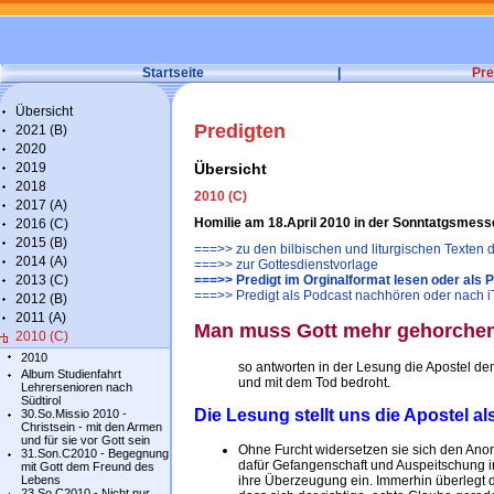
Startseite
|
Pre
Übersicht
Predigten
2021 (B)
2020
2019
Übersicht
2018
2010 (C)
2017 (A)
Homilie am 18.April 2010 in der Sonntatgsmesse
2016 (C)
2015 (B)
===>> zu den bilbischen und liturgischen Texten
2014 (A)
===>> zur Gottesdienstvorlage
2013 (C)
===>> Predigt im Orginalformat lesen oder als 
===>> Predigt als Podcast nachhören oder nach 
2012 (B)
2011 (A)
Man muss Gott mehr gehorchen
2010 (C)
2010
so antworten in der Lesung die Apostel de
Album Studienfahrt
und mit dem Tod bedroht.
Lehrersenioren nach
Südtirol
Die Lesung stellt uns die Apostel a
30.So.Missio 2010 -
Christsein - mit den Armen
und für sie vor Gott sein
Ohne Furcht widersetzen sie sich den Ano
31.Son.C2010 - Begegnung
dafür Gefangenschaft und Auspeitschung in
mit Gott dem Freund des
Lebens
ihre Überzeugung ein. Immerhin überlegt d
23.So.C2010 - Nicht nur