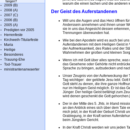
fangen?
warum die einen lachen und die anderen 
2009 (B)
2008 (A)
Der Geist des Auferstandenen
2007 (C)
2006 (B)
Will uns die Augen und das Herz öffnen für
Anderssein annehmen und ihnen unser Woh
2005 (A)
sie in uns das Angesicht dessen erkennen
Predigten vor 2005
Trennungen überwunden hat.
Herrenfeste
Kirchweih-Titularfeste
Wie bei den Aposteln wird es auch bei un
Auferstandenen mit dem Heiligen Geist in 
Maria
der Aufmerksamkeit, des Rates und der Stärk
Heilige
Wahrnehmen der großen und kleinen Sorge
Besonderes
Trauung-Ehe
Wenn ich mit Gott über alles spreche, was m
das Gesehene oder Gehörte nicht erdrücken.
Tod-Trauer
Sprache zu bringen, aufzudecken und nac
ministrantenanwaerter
Unser Zeugnis von der Auferweckung der To
Tag wichtiger: der getötete Jesu lebt. Got
Gott steht zu denen, die ihre ganze Hoffnu
nur im Heiligen Geist möglich. Er ist da
Jünger. Der heilige Geist befähigt zum Zeu
wird denen geschenkt die Gott gehorchen.[
Der in der Mitte des 5. Jhts. in Irland mi
an den Anblick eines sich über dem Tale 
mich jetzt, in der Kraft der Geburt Christi 
Grablegung, in der Kraft seiner Auferstehu
beim Jüngsten Gericht.
In der Kraft Christi werden wir uns jeden 