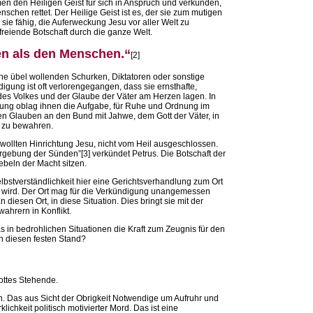
men den Heiligen Geist für sich in Anspruch und verkünden,
chen rettet. Der Heilige Geist ist es, der sie zum mutigen
sie fähig, die Auferweckung Jesu vor aller Welt zu
reiende Botschaft durch die ganze Welt.
n als den Menschen.“
[2]
ne übel wollenden Schurken, Diktatoren oder sonstige
digung ist oft verlorengegangen, dass sie ernsthafte,
es Volkes und der Glaube der Väter am Herzen lagen. In
zung oblag ihnen die Aufgabe, für Ruhe und Ordnung im
en Glauben an den Bund mit Jahwe, dem Gott der Väter, in
e zu bewahren.
ewollten Hinrichtung Jesu, nicht vom Heil ausgeschlossen.
ergebung der Sünden”[3] verkündet Petrus. Die Botschaft der
ebeln der Macht sitzen.
lbstverständlichkeit hier eine Gerichtsverhandlung zum Ort
t wird. Der Ort mag für die Verkündigung unangemessen
diesen Ort, in diese Situation. Dies bringt sie mit der
ahrern in Konflikt.
s in bedrohlichen Situationen die Kraft zum Zeugnis für den
n diesen festen Stand?
ottes Stehende.
 Das aus Sicht der Obrigkeit Notwendige um Aufruhr und
lichkeit politisch motivierter Mord. Das ist eine