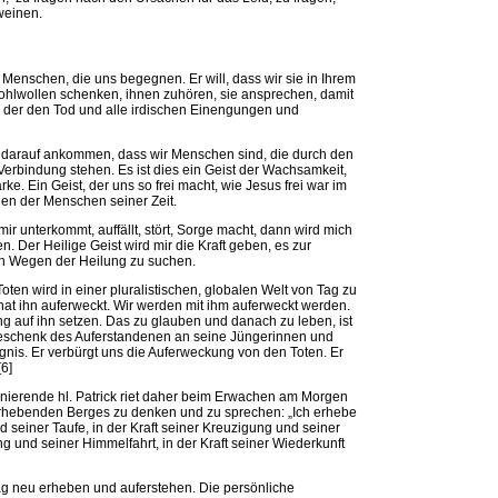
weinen.
 Menschen, die uns begegnen. Er will, dass wir sie in Ihrem
lwollen schenken, ihnen zuhören, sie ansprechen, damit
, der den Tod und alle irdischen Einengungen und
s darauf ankommen, dass wir Menschen sind, die durch den
Verbindung stehen. Es ist dies ein Geist der Wachsamkeit,
e. Ein Geist, der uns so frei macht, wie Jesus frei war im
n der Menschen seiner Zeit.
ir unterkommt, auffällt, stört, Sorge macht, dann wird mich
 Der Heilige Geist wird mir die Kraft geben, es zur
h Wegen der Heilung zu suchen.
ten wird in einer pluralistischen, globalen Welt von Tag zu
t hat ihn auferweckt. Wir werden mit ihm auferweckt werden.
ng auf ihn setzen. Das zu glauben und danach zu leben, ist
s Geschenk des Auferstandenen an seine Jüngerinnen und
gnis. Er verbürgt uns die Auferweckung von den Toten. Er
6]
ssionierende hl. Patrick riet daher beim Erwachen am Morgen
erhebenden Berges zu denken und zu sprechen: „Ich erhebe
und seiner Taufe, in der Kraft seiner Kreuzigung und seiner
ng und seiner Himmelfahrt, in der Kraft seiner Wiederkunft
Tag neu erheben und auferstehen. Die persönliche