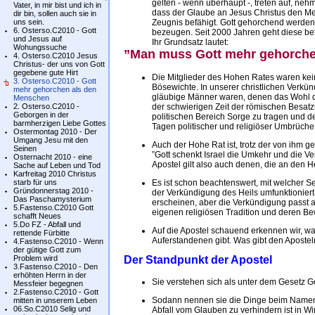
gelten - wenn überhaupt -, treten auf, neh
Vater, in mir bist und ich in
dass der Glaube an Jesus Christus den Mens
dir bin, sollen auch sie in
uns sein.
Zeugnis befähigt. Gott gehorchend werden 
6. Osterso.C2010 - Gott
bezeugen. Seit 2000 Jahren geht diese bef
und Jesus auf
Ihr Grundsatz lautet:
Wohungssuche
”Man muss Gott mehr gehorche
4. Osterso.C2010 Jesus
Christus- der uns von Gott
gegebene gute Hirt
Die Mitglieder des Hohen Rates waren kei
3. Osterso.C2010 - Gott
Bösewichte. In unserer christlichen Verkün
mehr gehorchen als den
gläubige Männer waren, denen das Wohl d
Menschen
2. Osterso.C2010 -
der schwierigen Zeit der römischen Besat
Geborgen in der
politischen Bereich Sorge zu tragen und d
barmherzigen Liebe Gottes
Tagen politischer und religiöser Umbrüch
Ostermontag 2010 - Der
Umgang Jesu mit den
Auch der Hohe Rat ist, trotz der von ihm g
Seinen
”Gott schenkt Israel die Umkehr und die V
Osternacht 2010 - eine
Apostel gilt also auch denen, die an den H
Sache auf Leben und Tod
Karfreitag 2010 Christus
starb für uns
Es ist schon beachtenswert, mit welcher Se
Gründonnerstag 2010 -
der Verkündigung des Heils umfunktionier
Das Paschamysterium
erscheinen, aber die Verkündigung passt an 
5.Fastenso.C2010 Gott
eigenen religiösen Tradition und deren Bew
schafft Neues
5.Do FZ - Abfall und
Auf die Apostel schauend erkennen wir, wa
rettende Fürbitte
Auferstandenen gibt. Was gibt den Apostel
4.Fastenso.C2010 - Wenn
der gütige Gott zum
Problem wird
Der Standpunkt der Apostel
3.Fastenso.C2010 - Den
erhöhten Herrn in der
Sie verstehen sich als unter dem Gesetz G
Messfeier begegnen
2.Fastenso.C2010 - Gott
Sodann nennen sie die Dinge beim Namen.
mitten in unserem Leben
06.So.C2010 Selig und
Abfall vom Glauben zu verhindern ist in Wirk