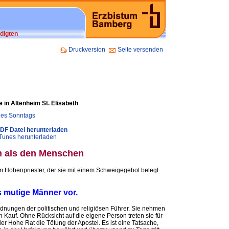
digten
Druckversion
Seite versenden
 in Altenheim St. Elisabeth
 des Sonntags
PDF Datei herunterladen
iTunes herunterladen
 als den Menschen
m Hohenpriester, der sie mit einem Schweigegebot belegt
ls mutige Männer vor.
rdnungen der politischen und religiösen Führer. Sie nehmen
 Kauf. Ohne Rücksicht auf die eigene Person treten sie für
er Hohe Rat die Tötung der Apostel. Es ist eine Tatsache,