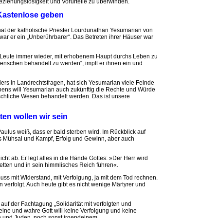
ziehungslosigkeit und Vorurteile zu überwinden.
Kastenlose geben
hat der katholische Priester Lourdunathan Yesumarian von
 war er ein „Unberührbarer“. Das Betreten ihrer Häuser war
e Leute immer wieder, mit erhobenem Haupt durchs Leben zu
enschen behandelt zu werden“, impft er ihnen ein und
ders in Landrechtsfragen, hat sich Yesumarian viele Feinde
ens will Yesumarian auch zukünftig die Rechte und Würde
nschliche Wesen behandelt werden. Das ist unsere
ten wollen wir sein
Paulus weiß, dass er bald sterben wird. Im Rückblick auf
es Mühsal und Kampf, Erfolg und Gewinn, aber auch
nicht ab. Er legt alles in die Hände Gottes: »Der Herr wird
etten und in sein himmlisches Reich führen«.
ss mit Widerstand, mit Verfolgung, ja mit dem Tod rechnen.
 verfolgt. Auch heute gibt es nicht wenige Märtyrer und
 auf der Fachtagung „Solidarität mit verfolgten und
 eine und wahre Gott will keine Verfolgung und keine
n und Juden, noch sonst irgendeinem