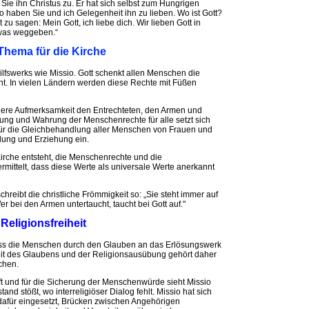
 ihn Christus zu. Er hat sich selbst zum Hungrigen
haben Sie und ich Gelegenheit ihn zu lieben. Wo ist Gott?
zu sagen: Mein Gott, ich liebe dich. Wir lieben Gott in
twas weggeben.“
Thema für die Kirche
ilfswerks wie Missio. Gott schenkt allen Menschen die
t. In vielen Ländern werden diese Rechte mit Füßen
ndere Aufmerksamkeit den Entrechteten, den Armen und
ung und Wahrung der Menschenrechte für alle setzt sich
 für die Gleichbehandlung aller Menschen von Frauen und
dung und Erziehung ein.
irche entsteht, die Menschenrechte und die
rmittelt, dass diese Werte als universale Werte anerkannt
reibt die christliche Frömmigkeit so: „Sie steht immer auf
Wer bei den Armen untertaucht, taucht bei Gott auf."
Religionsfreiheit
dass die Menschen durch den Glauben an das Erlösungswerk
heit des Glaubens und der Religionsausübung gehört daher
chen.
ft und für die Sicherung der Menschenwürde sieht Missio
tand stößt, wo interreligiöser Dialog fehlt. Missio hat sich
 dafür eingesetzt, Brücken zwischen Angehörigen