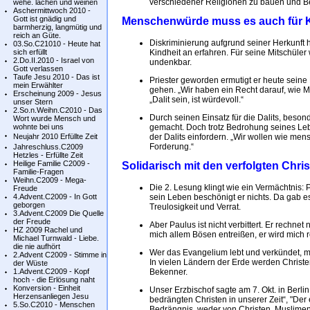
verschiedener Religionen zu bauen und Be
wehe. lachen und weinen
Aschermittwoch 2010 -
Gott ist gnädig und
Menschenwürde muss es auch für 
barmherzig, langmütig und
reich an Güte.
Diskriminierung aufgrund seiner Herkunft 
03.So.C21010 - Heute hat
sich erfüllt
Kindheit an erfahren. Für seine Mitschüler
2.Do.II.2010 - Israel von
undenkbar.
Gott verlassen
Taufe Jesu 2010 - Das ist
Priester geworden ermutigt er heute sein
mein Erwählter
gehen. „Wir haben ein Recht darauf, wie M
Erscheinung 2009 - Jesus
„Dalit sein, ist würdevoll.“
unser Stern
2.So.n.Weihn.C2010 - Das
Durch seinen Einsatz für die Dalits, beson
Wort wurde Mensch und
wohnte bei uns
gemacht. Doch trotz Bedrohung seines Leb
Neujahr 2010 Erfüllte Zeit
der Dalits einfordern. „Wir wollen wie me
Forderung.“
Jahreschluss.C2009
Hetzles - Erfüllte Zeit
Heilige Familie C2009 -
Solidarisch mit den verfolgten Chris
Familie-Fragen
Weihn.C2009 - Mega-
Die 2. Lesung klingt wie ein Vermächtnis: 
Freude
4.Advent.C2009 - In Gott
sein Leben beschönigt er nichts. Da gab 
geborgen
Treulosigkeit und Verrat.
3.Advent.C2009 Die Quelle
der Freude
Aber Paulus ist nicht verbittert. Er rechnet 
HZ 2009 Rachel und
mich allem Bösen entreißen, er wird mich r
Michael Turnwald - Liebe.
die nie aufhört
Wer das Evangelium lebt und verkündet, mu
2.Advent C2009 - Stimme in
In vielen Ländern der Erde werden Christen
der Wüste
1.Advent.C2009 - Kopf
Bekenner.
hoch - die Erlösung naht
Konversion - Einheit
Unser Erzbischof sagte am 7. Okt. in Berlin
Herzensanliegen Jesu
bedrängten Christen in unserer Zeit“, "Der
5.So.C2010 - Menschen
Bedrängnis, weder von Christen, Muslime