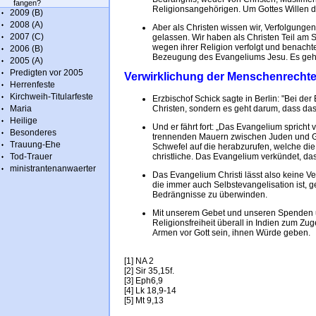
fangen?
Religionsangehörigen. Um Gottes Willen d
2009 (B)
2008 (A)
Aber als Christen wissen wir, Verfolgung
2007 (C)
gelassen. Wir haben als Christen Teil am
wegen ihrer Religion verfolgt und benachte
2006 (B)
Bezeugung des Evangeliums Jesu. Es geh
2005 (A)
Predigten vor 2005
Verwirklichung der Menschenrechte 
Herrenfeste
Kirchweih-Titularfeste
Erzbischof Schick sagte in Berlin: "Bei de
Maria
Christen, sondern es geht darum, dass da
Heilige
Und er fährt fort: „Das Evangelium spricht
Besonderes
trennenden Mauern zwischen Juden und Gr
Trauung-Ehe
Schwefel auf die herabzurufen, welche die
Tod-Trauer
christliche. Das Evangelium verkündet, da
ministrantenanwaerter
Das Evangelium Christi lässt also keine V
die immer auch Selbstevangelisation ist, g
Bedrängnisse zu überwinden.
Mit unserem Gebet und unseren Spenden u
Religionsfreiheit überall in Indien zum Zu
Armen vor Gott sein, ihnen Würde geben.
[1] NA 2
[2] Sir 35,15f.
[3] Eph6,9
[4] Lk 18,9-14
[5] Mt 9,13