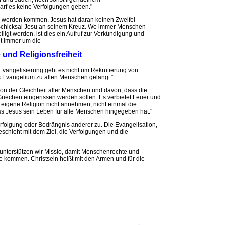
arf es keine Verfolgungen geben."
en werden kommen. Jesus hat daran keinen Zweifel
 Schicksal Jesu an seinem Kreuz. Wo immer Menschen
iligt werden, ist dies ein Aufruf zur Verkündigung und
t immer um die
und Religionsfreiheit
r Evangelisierung geht es nicht um Rekrutierung von
s Evangelium zu allen Menschen gelangt.“
 von der Gleichheit aller Menschen und davon, dass die
iechen eingerissen werden sollen. Es verbietet Feuer und
 eigene Religion nicht annehmen, nicht einmal die
ss Jesus sein Leben für alle Menschen hingegeben hat."
erfolgung oder Bedrängnis anderer zu. Die Evangelisation,
eschieht mit dem Ziel, die Verfolgungen und die
nterstützen wir Missio, damit Menschenrechte und
ge kommen. Christsein heißt mit den Armen und für die