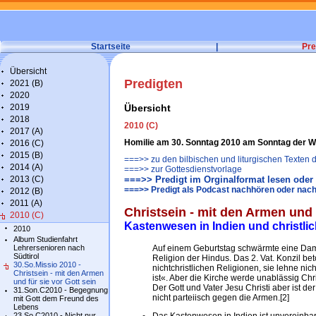
Startseite
|
Pre
Übersicht
Predigten
2021 (B)
2020
2019
Übersicht
2018
2010 (C)
2017 (A)
Homilie am 30. Sonntag 2010 am Sonntag der We
2016 (C)
2015 (B)
===>> zu den bilbischen und liturgischen Texten
2014 (A)
===>> zur Gottesdienstvorlage
2013 (C)
===>> Predigt im Orginalformat lesen oder 
===>> Predigt als Podcast nachhören oder nach
2012 (B)
2011 (A)
Christsein - mit den Armen und f
2010 (C)
Kastenwesen in Indien und christli
2010
Album Studienfahrt
Lehrersenioren nach
Auf einem Geburtstag schwärmte eine Dame
Südtirol
Religion der Hindus. Das 2. Vat. Konzil bet
30.So.Missio 2010 -
nichtchristlichen Religionen, sie lehne ni
Christsein - mit den Armen
ist«. Aber die Kirche werde unablässig Ch
und für sie vor Gott sein
Der Gott und Vater Jesu Christi aber ist de
31.Son.C2010 - Begegnung
nicht parteiisch gegen die Armen.[2]
mit Gott dem Freund des
Lebens
23.So.C2010 - Nicht nur