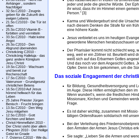
Das Kastenwesen in Indien ist unvereinbar
Anhänger , sondern
jeder und jede die gleiche Würde. Der Ep
Nachfolger
ihr wisst, dass ihr im Himmel einen gemei
32.So.C2010 - Zeugnis
Person." [3]
geben für die Zukunft des
ewigen Lebens
Karma und Wiedergeburt sind die Ursache 
21.So.C21010 - Die Tür ist
nach diesem Denken die Strafe für ein frü
offen
25.So.C2010 Vitamin B -
eine höhere Kaste.
fürbitten und vermitteln
33.So.C2010 - Habt keine
Jesus verbietet es uns im heutigen Evange
Angst
gewordene Menschen herabzuschauen und 
26.So.C2010 - Den
Abgrund überwinden
Der Pharisäer kommt nicht schlecht weg, wei
Christkönig C2010 -
weg, weil er ein Zöllner ist. Beurteilt wird
Christkönig Halleluja - das
weiß sich auf das Erbarmen Gottes angewies
ganz andere Königtum
Jesu Christi
Und das noch vor dem Angesicht Gottes. Jesu
19.So.C2010 - Wachsam
Opfer. Denn ich bin gekommen, um die Sünd
und bereit zur
Rechenschaft
Das soziale Engagement der christl
17.So.C2010 - Das
Vaterunser - Grundgesetz
christlichen Betens
für Bildung, Gesundheitsversorgung und Le
16.So.C2010 Auf Jesus
im Auge. Diese Hilfen ermöglichen den im
hörend hellwach für das
Wenn wundert’s, wenn die friedlichen Hind
Leben
Missionare, Kirchen und Gemeinden werden
25 Jahre Priester Jürgen
Frage.
Benisch - Frucht bringen
13.So.C2010 - Den Weg
Es ist daher wichtig, zusammen mit Missio
Jesu mitgehen
12.So.C2010 - Gott
tätigen Ordensfrauen solidarisch mit uns
fürchten und lieben
Christi Himmelfahrt 2010 -
Bei der Verleihung des Friedensnobelpreis
Der Christ steht über allem
den Ärmsten der Armen Jesus Christus er
Pfingsten 2010 - Der Heilige
Geist ist Gnade
Sie sagte: „Lieben Sie die Armen und wen
7. Osterso.C2010 - Wie du,