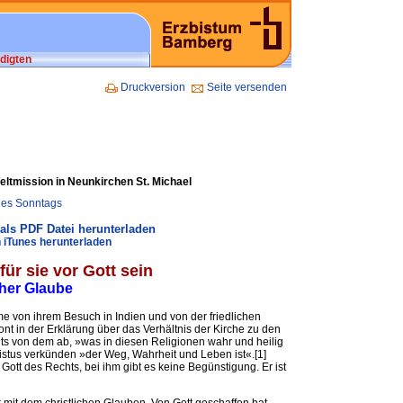
digten
Druckversion
Seite versenden
ltmission in Neunkirchen St. Michael
 des Sonntags
als PDF Datei herunterladen
 iTunes herunterladen
ür sie vor Gott sein
cher Glaube
 von ihrem Besuch in Indien und von der friedlichen
ont in der Erklärung über das Verhältnis der Kirche zu den
chts von dem ab, »was in diesen Religionen wahr und heilig
ristus verkünden »der Weg, Wahrheit und Leben ist«.[1]
r Gott des Rechts, bei ihm gibt es keine Begünstigung. Er ist