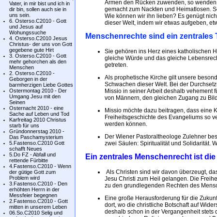
Armen den Rücken zuwenden, so wenden Sie
Vater, in mir bist und ich in
gemacht zum Nackten und Heimatlosen. So 
dir bin, sollen auch sie in
uns sein.
Wie können wir ihn lieben? Es genügt nicht 
6. Osterso.C2010 - Gott
dieser Welt, indem wir etwas aufgeben, e
und Jesus auf
Wohungssuche
Menschenrechte sind ein zentrales 
4. Osterso.C2010 Jesus
Christus- der uns von Gott
gegebene gute Hirt
Sie gehören ins Herz eines katholischen H
3. Osterso.C2010 - Gott
gleiche Würde und das gleiche Lebensrech
mehr gehorchen als den
getreten.
Menschen
2. Osterso.C2010 -
Als prophetische Kirche gilt unsere beso
Geborgen in der
Schwachen dieser Welt. Bei der Durchsetz
barmherzigen Liebe Gottes
Ostermontag 2010 - Der
Missio in seiner Arbeit deshalb vehement
Umgang Jesu mit den
von Männern, den gleichen Zugang zu Bil
Seinen
Osternacht 2010 - eine
Missio möchte dazu beitragen, dass eine K
Sache auf Leben und Tod
Freiheitsgeschichte des Evangeliums so ve
Karfreitag 2010 Christus
werden können.
starb für uns
Gründonnerstag 2010 -
Der Wiener Pastoraltheologe Zulehner besch
Das Paschamysterium
5.Fastenso.C2010 Gott
zwei Säulen: Spiritualität und Solidarität. 
schafft Neues
5.Do FZ - Abfall und
Ein zentrales Menschenrecht ist die 
rettende Fürbitte
4.Fastenso.C2010 - Wenn
Als Christen sind wir davon überzeugt, 
der gütige Gott zum
Problem wird
Jesu Christi zum Heil gelangen. Die Frei
3.Fastenso.C2010 - Den
zu den grundlegenden Rechten des Mens
erhöhten Herrn in der
Messfeier begegnen
Eine große Herausforderung für die Zukun
2.Fastenso.C2010 - Gott
dort, wo die christliche Botschaft auf Widers
mitten in unserem Leben
deshalb schon in der Vergangenheit stets
06.So.C2010 Selig und