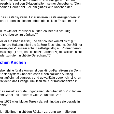
 mit dem christlichen Glauben. Von Gott geschaffen hat
heserbrief sagt den Sklavenhaltern seiner Umgebung, "Denn
nsamen Herrn habt. Bei ihm gibt es kein Ansehen der
des Kastensystems. Einer unteren Kaste anzugehören ist
heres Leben. In diesem Leben gibt es kein Entkommen in
lium wie der Pharisäer auf den Zöllner auf schuldig
sich besser zu dünken.[4]
l er ein Pharisäer ist, und der Zöllner kommt nicht gut
 die innere Haltung, nicht die äußere Erscheinung. Der Zöllner
en, der Pharisäer schaut selbstgefällig auf Zöllner herab.
s sagt: „Lernt, was es heißt: Barmherzigkeit will ich, nicht
er zu rufen, nicht die Gerechten."[5]
ichen Kirchen
benshilfe für die Armen ist den Hindu-Fanatikern ein Dorn
 Kastensystem Chancenlosen einen sozialen Aufstieg.
us auf einmal aggressiv und gewalttätig gegen christlichen
; denn das Evangelium Jesu stellt ihr Kastendenken in
 das sozialpastorale Engagement der über 90.000 in Indien
erem Gebet und unserem Geld zu unterstützen.
es 1979 wies Mutter Teresa darauf hin, dass sie gerade in
kenne.
den Sie ihnen nicht den Rücken zu, denn wenn Sie den