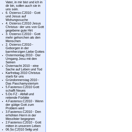
Vater, in mir bist und ich in
dir bin, sollen auch sie in
uns sein.
6. Osterso.C2010 - Gott
und Jesus auf
Wohungssuche
4. Osterso.C2010 Jesus
Christus- der uns von Gott
gegebene gute Hirt
3. Osterso.C2010 - Gott
mehr gehorchen als den
Menschen
2. Osterso.C2010 -
Geborgen in der
barmherzigen Liebe Gottes
Ostermontag 2010 - Der
Umgang Jesu mit den
Seinen
Osternacht 2010 - eine
Sache auf Leben und Tod
Karfreitag 2010 Christus
starb für uns
Gründonnerstag 2010 -
Das Paschamysterium
5.Fastenso.C2010 Gott
schafft Neues
5.Do FZ - Abfall und
rettende Fürbitte
4.Fastenso.C2010 - Wenn
der gütige Gott zum
Problem wird
3.Fastenso.C2010 - Den
erhöhten Herrn in der
Messfeier begegnen
2.Fastenso.C2010 - Gott
mitten in unserem Leben
06.So.C2010 Selig und