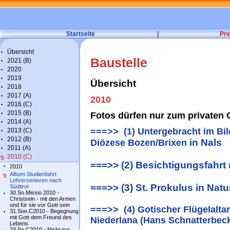
Startseite
|
Pre
Übersicht
Baustelle
2021 (B)
2020
2019
Übersicht
2018
2017 (A)
2010
2016 (C)
2015 (B)
Fotos dürfen nur zum privaten
2014 (A)
===>> (1) Untergebracht im Bi
2013 (C)
2012 (B)
in Nals
Diözese Bozen/Brixen
2011 (A)
2010 (C)
===>> (2) Besichtigungsfahr
2010
Album Studienfahrt
Lehrersenioren nach
===>> (3) St. Prokulus in Nat
Südtirol
30.So.Missio 2010 -
Christsein - mit den Armen
und für sie vor Gott sein
===>> (4) Gotischer Flügelaltar
31.Son.C2010 - Begegnung
mit Gott dem Freund des
Niederlana (Hans Schnatterbec
Lebens
23.So.C2010 - Nicht nur