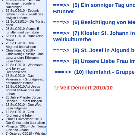
Anhänger , sondern
===>> (5) Ein sonniger Tag und
Nachfolger
Brunner
32.So.C2010 - Zeugnis
geben für die Zukunft des
ewigen Lebens
===>> (6) Besichtigung von M
21.So.C21010 - Die Tür ist
offen
25.So.C2010 Vitamin B -
===>> (7) Kloster St. Johann i
fürbitten und vermitteln
33.So.C2010 - Habt keine
Weltkulturerbe
Angst
26.So.C2010 - Den
Abgrund überwinden
===>> (8) St. Josef in Algund 
Christkönig C2010 -
Christkönig Halleluja - das
ganz andere Königtum
===>> (9) Unsere Liebe Frau i
Jesu Christi
19.So.C2010 - Wachsam
und bereit zur
===>> (10) Heimfahrt - Gruppe
Rechenschaft
17.So.C2010 - Das
Vaterunser - Grundgesetz
christlichen Betens
16.So.C2010 Auf Jesus
® Veit Dennert 2010/10
hörend hellwach für das
Leben
25 Jahre Priester Jürgen
Benisch - Frucht bringen
13.So.C2010 - Den Weg
Jesu mitgehen
12.So.C2010 - Gott
fürchten und lieben
Christi Himmelfahrt 2010 -
Der Christ steht über allem
Pfingsten 2010 - Der Heilige
Geist ist Gnade
7. Osterso.C2010 - Wie du,