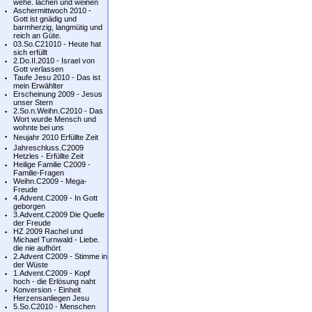
wehe. lachen und weinen
Aschermittwoch 2010 -
Gott ist gnädig und
barmherzig, langmütig und
reich an Güte.
03.So.C21010 - Heute hat
sich erfüllt
2.Do.II.2010 - Israel von
Gott verlassen
Taufe Jesu 2010 - Das ist
mein Erwählter
Erscheinung 2009 - Jesus
unser Stern
2.So.n.Weihn.C2010 - Das
Wort wurde Mensch und
wohnte bei uns
Neujahr 2010 Erfüllte Zeit
Jahreschluss.C2009
Hetzles - Erfüllte Zeit
Heilige Familie C2009 -
Familie-Fragen
Weihn.C2009 - Mega-
Freude
4.Advent.C2009 - In Gott
geborgen
3.Advent.C2009 Die Quelle
der Freude
HZ 2009 Rachel und
Michael Turnwald - Liebe.
die nie aufhört
2.Advent C2009 - Stimme in
der Wüste
1.Advent.C2009 - Kopf
hoch - die Erlösung naht
Konversion - Einheit
Herzensanliegen Jesu
5.So.C2010 - Menschen