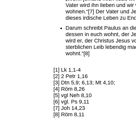
Vater wird ihn lieben und w
wohnen.“[7] Der Vater und J
dieses irdische Leben zu Ende
Darum schreibt Paulus an di
dessen in euch wohnt, der J
wird er, der Christus Jesus 
sterblichen Leib lebendig ma
wohnt.“[8]
[1] Lk 1,1-4
[2] 2 Petr 1,16
[3] Dtn 5,9; 6,13; Mt 4,10;
[4] Röm 8,26
[5] vgl Neh 8,10
[6] vgl. Ps 9,11
[7] Joh 14,23
[8] Röm 8,11