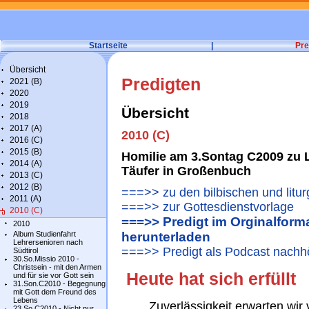
Startseite
|
Pre
Übersicht
Predigten
2021 (B)
2020
2019
Übersicht
2018
2017 (A)
2010 (C)
2016 (C)
2015 (B)
Homilie am 3.Sontag C2009 zu Lk
2014 (A)
Täufer in Großenbuch
2013 (C)
2012 (B)
===>> zu den bilbischen und litu
2011 (A)
===>> zur Gottesdienstvorlage
2010 (C)
===>> Predigt im Orginalforma
2010
Album Studienfahrt
herunterladen
Lehrersenioren nach
===>> Predigt als Podcast nachh
Südtirol
30.So.Missio 2010 -
Christsein - mit den Armen
Heute hat sich erfüllt
und für sie vor Gott sein
31.Son.C2010 - Begegnung
mit Gott dem Freund des
Lebens
Zuverlässigkeit erwarten wi
23.So.C2010 - Nicht nur