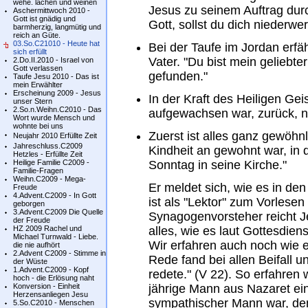
wehe. lachen und weinen
Jesus zu seinem Auftrag dur
Aschermittwoch 2010 -
Gott ist gnädig und
Gott, sollst du dich niederwer
barmherzig, langmütig und
reich an Güte.
03.So.C21010 - Heute hat
Bei der Taufe im Jordan erfä
sich erfüllt
Vater. "Du bist mein geliebte
2.Do.II.2010 - Israel von
Gott verlassen
gefunden."
Taufe Jesu 2010 - Das ist
mein Erwählter
Erscheinung 2009 - Jesus
In der Kraft des Heiligen Gei
unser Stern
2.So.n.Weihn.C2010 - Das
aufgewachsen war, zurück, n
Wort wurde Mensch und
wohnte bei uns
Zuerst ist alles ganz gewöhnl
Neujahr 2010 Erfüllte Zeit
Jahreschluss.C2009
Kindheit an gewohnt war, in
Hetzles - Erfüllte Zeit
Heilige Familie C2009 -
Sonntag in seine Kirche."
Familie-Fragen
Weihn.C2009 - Mega-
Er meldet sich, wie es in d
Freude
4.Advent.C2009 - In Gott
ist als "Lektor" zum Vorlesen
geborgen
3.Advent.C2009 Die Quelle
Synagogenvorsteher reicht J
der Freude
HZ 2009 Rachel und
alles, wie es laut Gottesdienst
Michael Turnwald - Liebe.
Wir erfahren auch noch wie 
die nie aufhört
2.Advent C2009 - Stimme in
Rede fand bei allen Beifall u
der Wüste
1.Advent.C2009 - Kopf
redete." (V 22). So erfahren
hoch - die Erlösung naht
Konversion - Einheit
jährige Mann aus Nazaret ei
Herzensanliegen Jesu
sympathischer Mann war, de
5.So.C2010 - Menschen