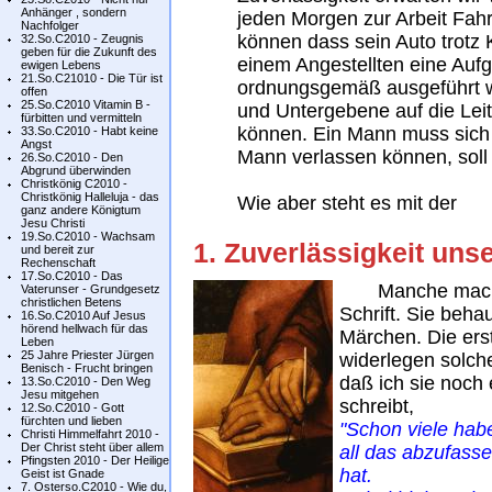
Anhänger , sondern
jeden Morgen zur Arbeit Fah
Nachfolger
können dass sein Auto trotz 
32.So.C2010 - Zeugnis
geben für die Zukunft des
einem Angestellten eine Aufga
ewigen Lebens
21.So.C21010 - Die Tür ist
ordnungsgemäß ausgeführt w
offen
25.So.C2010 Vitamin B -
und Untergebene auf die Le
fürbitten und vermitteln
können. Ein Mann muss sich 
33.So.C2010 - Habt keine
Angst
Mann verlassen können, soll 
26.So.C2010 - Den
Abgrund überwinden
Christkönig C2010 -
Christkönig Halleluja - das
Wie aber steht es mit der
ganz andere Königtum
Jesu Christi
19.So.C2010 - Wachsam
1. Zuverlässigkeit uns
und bereit zur
Rechenschaft
17.So.C2010 - Das
Manche machen 
Vaterunser - Grundgesetz
christlichen Betens
Schrift. Sie beha
16.So.C2010 Auf Jesus
hörend hellwach für das
Märchen. Die ers
Leben
25 Jahre Priester Jürgen
widerlegen solch
Benisch - Frucht bringen
daß ich sie noch 
13.So.C2010 - Den Weg
Jesu mitgehen
schreibt,
12.So.C2010 - Gott
fürchten und lieben
"Schon viele hab
Christi Himmelfahrt 2010 -
Der Christ steht über allem
all das abzufasse
Pfingsten 2010 - Der Heilige
hat.
Geist ist Gnade
7. Osterso.C2010 - Wie du,