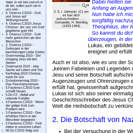
Dabei hielten sie
Vater, in mir bist und ich in
vd2010
dir bin, sollen auch sie in
Anfang an Augen
uns sein.
3. S. I. Jahreskr. (C) um
6. Osterso.C2010 - Gott
Nun habe ich mic
es fuer dich
und Jesus auf
aufzuschreiben .......
sorgfältig nachzu
Wohungssuche
Gemaelde, H. Memling
4. Osterso.C2010 Jesus
Theophilus, der 
(1433-1494)
Christus- der uns von Gott
gegebene gute Hirt
So kannst du dich
3. Osterso.C2010 - Gott
mehr gehorchen als den
überzeugen, in der
Menschen
Lukas, ein gebildet
2. Osterso.C2010 -
Geborgen in der
ereignet und erfüll
barmherzigen Liebe Gottes
Ostermontag 2010 - Der
Umgang Jesu mit den
Auch er ist also, wie es uns der Sc
Seinen
Osternacht 2010 - eine
„keinen Fabeleien und Legenden n
Sache auf Leben und Tod
Karfreitag 2010 Christus
Jesu und seine Botschaft aufschri
starb für uns
Augenzeugen und Ohrenzeugen erk
Gründonnerstag 2010 -
Das Paschamysterium
erfüllt hat, gewissenhaft aufgesch
5.Fastenso.C2010 Gott
schafft Neues
Lukas ist sich also seiner einmal
5.Do FZ - Abfall und
rettende Fürbitte
Geschichtsschreiber des Jesus Ch
4.Fastenso.C2010 - Wenn
Welt die Heilsbotschaft zu verkün
der gütige Gott zum
Problem wird
3.Fastenso.C2010 - Den
erhöhten Herrn in der
2. Die Botschaft von Na
Messfeier begegnen
2.Fastenso.C2010 - Gott
mitten in unserem Leben
Bei der Versuchung in der W
06.So.C2010 Selig und