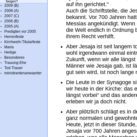
fangen?
auf ihn gerichtet."
2009 (B)
Auch die Schriftstelle, die Je
2008 (A)
2007 (C)
bekannt. Vor 700 Jahren hat
2006 (B)
Messias angekündigt. Wenn 
2005 (A)
die Welt endlich in Ordnung 
Predigten vor 2005
ihrem Recht verhilft.
Herrenfeste
Kirchweih-Titularfeste
Aber Jesaja ist seit langem t
Maria
wohl irgendwann einmal eintret
Heilige
Besonderes
Zukunft, wenn wir alle längst 
Trauung-Ehe
Männer wie Jesaja gab, ist lä
Tod-Trauer
gut sein wird, ist noch lange 
ministrantenanwaerter
Die Leute in der Synagoge sin
wir heute in der Kirche: das e
längst vorbei“ und das andere
erleben wir ja doch nicht.
Aber plötzlich schlägt es in
ganz normalen und gewohnte
Heute, jetzt in dieser Stunde,
Jesaja vor 700 Jahren angesa