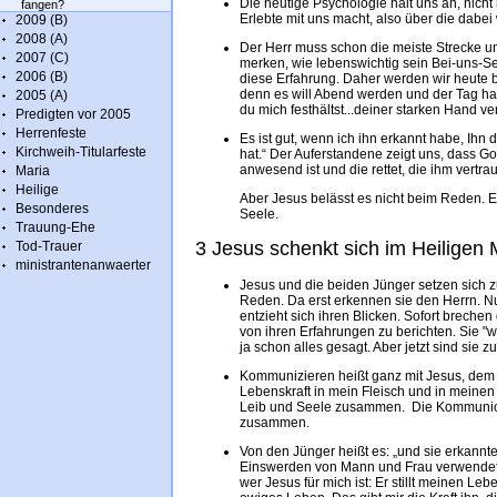
Die heutige Psychologie hält uns an, nich
fangen?
Erlebte mit uns macht, also über die da
2009 (B)
2008 (A)
Der Herr muss schon die meiste Strecke u
2007 (C)
merken, wie lebenswichtig sein Bei-uns-Sein
2006 (B)
diese Erfahrung. Daher werden wir heute 
denn es will Abend werden und der Tag hat s
2005 (A)
du mich festhältst...deiner starken Hand vertr
Predigten vor 2005
Herrenfeste
Es ist gut, wenn ich ihn erkannt habe, Ihn
Kirchweih-Titularfeste
hat.“ Der Auferstandene zeigt uns, dass G
anwesend ist und die rettet, die ihm vertra
Maria
Heilige
Aber Jesus belässt es nicht beim Reden. Er
Besonderes
Seele.
Trauung-Ehe
3 Jesus schenkt sich im Heiligen 
Tod-Trauer
ministrantenanwaerter
Jesus und die beiden Jünger setzen sich 
Reden. Da erst erkennen sie den Herrn. Nu
entzieht sich ihren Blicken. Sofort brech
von ihren Erfahrungen zu berichten. Sie "wi
ja schon alles gesagt. Aber jetzt sind si
Kommunizieren heißt ganz mit Jesus, dem
Lebenskraft in mein Fleisch und in meinen
Leib und Seele zusammen. Die Kommunion
zusammen.
Von den Jünger heißt es: „und sie erkannten
Einswerden von Mann und Frau verwendet. 
wer Jesus für mich ist: Er stillt meinen L