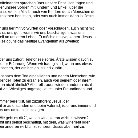
 miteinander sprechen über unsere Enttäuschungen und
er unsere Sorgen mit Kindern und Enkel, über die
ber sexuellen Missbrauch von Kindern durch Menschen der
ernsehen berichten, oder was auch immer, dann ist Jesus
ber uns her mit Vorwürfen oder Vorschlägen, auch nicht mit
wie es uns geht, womit wir uns beschäftigen, was uns
nteil an unserem Leben. Er möchte uns verstehen. Jesus ist
o zeigt uns das heutige Evangelium als Zweites:
, der uns zuhört. Telefonseelsorge, Ärzte wissen davon zu
gener Erfahrung. Wenn wir traurig sind, wenn uns etwas
nschen, der einfach da ist und zuhört.
lebt nach dem Tod eines lieben und nahen Menschen, wie
der der Toten zu erzählen, auch von seinem oder ihrem
en nicht ähnlich? Aber oft trauen wir den anderen nicht
ibt viel Wichtiges ungesagt, auch unter Freundinnen und
immer bereit ist, mir zuzuhören: Jesus, der
r auferstanden und beim Vater ist, ist er uns immer und
as uns umtreibt, ihm sagen.
Wie geht es dir?“, wollen wir es denn wirklich wissen?
it uns selbst beschäftigt, mit dem, was wir erlebt oder
em anderen wirklich zuzuhören. Jesus aber hört zu.