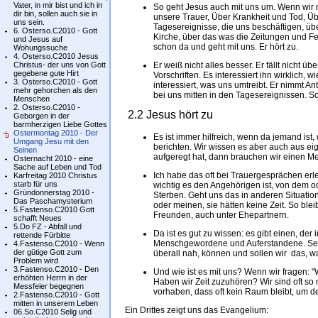
Vater, in mir bist und ich in
So geht Jesus auch mit uns um. Wenn wir
dir bin, sollen auch sie in
unsere Trauer, Über Krankheit und Tod, Üb
uns sein.
Tagesereignisse, die uns beschäftigen, ü
6. Osterso.C2010 - Gott
Kirche, über das was die Zeitungen und F
und Jesus auf
schon da und geht mit uns. Er hört zu.
Wohungssuche
4. Osterso.C2010 Jesus
Christus- der uns von Gott
Er weiß nicht alles besser. Er fällt nicht ü
gegebene gute Hirt
Vorschriften. Es interessiert ihn wirklich, 
3. Osterso.C2010 - Gott
interessiert, was uns umtreibt. Er nimmt A
mehr gehorchen als den
bei uns mitten in den Tagesereignissen. S
Menschen
2. Osterso.C2010 -
2.2 Jesus hört zu
Geborgen in der
barmherzigen Liebe Gottes
Ostermontag 2010 - Der
Es ist immer hilfreich, wenn da jemand ist
Umgang Jesu mit den
berichten. Wir wissen es aber auch aus ei
Seinen
aufgeregt hat, dann brauchen wir einen Me
Osternacht 2010 - eine
Sache auf Leben und Tod
Ich habe das oft bei Trauergesprächen er
Karfreitag 2010 Christus
starb für uns
wichtig es den Angehörigen ist, von dem o
Gründonnerstag 2010 -
Sterben. Geht uns das in anderen Situation
Das Paschamysterium
oder meinen, sie hätten keine Zeit. So ble
5.Fastenso.C2010 Gott
Freunden, auch unter Ehepartnern.
schafft Neues
5.Do FZ - Abfall und
Da ist es gut zu wissen: es gibt einen, der 
rettende Fürbitte
Menschgewordene und Auferstandene. Seit e
4.Fastenso.C2010 - Wenn
der gütige Gott zum
überall nah, können und sollen wir das, w
Problem wird
3.Fastenso.C2010 - Den
Und wie ist es mit uns? Wenn wir fragen: "
erhöhten Herrn in der
Haben wir Zeit zuzuhören? Wir sind oft so m
Messfeier begegnen
vorhaben, dass oft kein Raum bleibt, um d
2.Fastenso.C2010 - Gott
mitten in unserem Leben
Ein Drittes zeigt uns das Evangelium:
06.So.C2010 Selig und