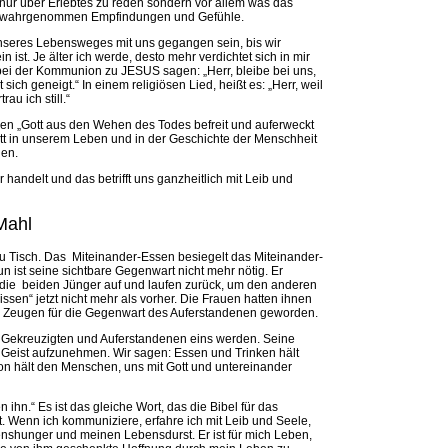
t nur über Erlebtes zu reden sondern vor allem was das
bei wahrgenommen Empfindungen und Gefühle.
nseres Lebensweges mit uns gegangen sein, bis wir
 ist. Je älter ich werde, desto mehr verdichtet sich in mir
bei der Kommunion zu JESUS sagen: „Herr, bleibe bei uns,
ich geneigt.“ In einem religiösen Lied, heißt es: „Herr, weil
au ich still.“
 den „Gott aus den Wehen des Todes befreit und auferweckt
ott in unserem Leben und in der Geschichte der Menschheit
uen.
 handelt und das betrifft uns ganzheitlich mit Leib und
Mahl
zu Tisch. Das Miteinander-Essen besiegelt das Miteinander-
n ist seine sichtbare Gegenwart nicht mehr nötig. Er
en die beiden Jünger auf und laufen zurück, um den anderen
ssen“ jetzt nicht mehr als vorher. Die Frauen hatten ihnen
e zu Zeugen für die Gegenwart des Auferstandenen geworden.
 Gekreuzigten und Auferstandenen eins werden. Seine
 Geist aufzunehmen. Wir sagen: Essen und Trinken hält
 hält den Menschen, uns mit Gott und untereinander
 ihn.“ Es ist das gleiche Wort, das die Bibel für das
Wenn ich kommuniziere, erfahre ich mit Leib und Seele,
ebenshunger und meinen Lebensdurst. Er ist für mich Leben,