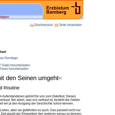
digten
Druckversion
Seite versenden
hael
 des Sonntags
F Datei herunterladen
iTunes herunterladen
it den Seinen umgeht
[1]
d Routine
Auferstandenen gehört für uns zum Osterfest. Dieses
rtraut. Bei allem, was uns vertraut ist, besteht die Gefahr,
eil wir ja den Ausgang der Geschichte schon kennen.
eben, aber sie gefährden es auch. Das passiert nicht nur
r Zeit glaubt der Ehepartner den anderen genau zu kennen.