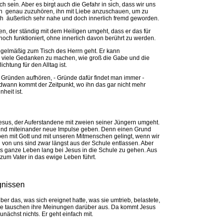
h sein. Aber es birgt auch die Gefahr in sich, dass wir uns
n genau zuzuhören, ihn mit Liebe anzuschauen, um zu
sich äußerlich sehr nahe und doch innerlich fremd geworden.
en, der ständig mit dem Heiligen umgeht, dass er das für
 noch funktioniert, ohne innerlich davon berührt zu werden.
egelmäßig zum Tisch des Herrn geht. Er kann
viele Gedanken zu machen, wie groß die Gabe und die
htung für den Alltag ist.
ründen aufhören, - Gründe dafür findet man immer -
dwann kommt der Zeitpunkt, wo ihn das gar nicht mehr
heit ist.
esus, der Auferstandene mit zweien seiner Jüngern umgeht.
und miteinander neue Impulse geben. Denn einen Grund
en mit Gott und mit unseren Mitmenschen gelingt, wenn wir
n von uns sind zwar längst aus der Schule entlassen. Aber
das ganze Leben lang bei Jesus in die Schule zu gehen. Aus
 zum Vater in das ewige Leben führt.
gnissen
r das, was sich ereignet hatte, was sie umtrieb, belastete,
sie tauschen ihre Meinungen darüber aus. Da kommt Jesus
unächst nichts. Er geht einfach mit.