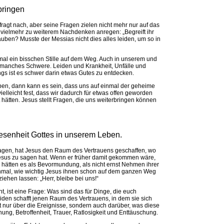
rbringen
ragt nach, aber seine Fragen zielen nicht mehr nur auf das
 vielmehr zu weiterem Nachdenken anregen: „Begreift ihr
auben? Musste der Messias nicht dies alles leiden, um so in
nmal ein bisschen Stille auf dem Weg. Auch in unserem und
manches Schwere. Leiden und Krankheit, Unfälle und
gs ist es schwer darin etwas Gutes zu entdecken.
en, dann kann es sein, dass uns auf einmal der geheime
vielleicht fest, dass wir dadurch für etwas offen geworden
 hätten. Jesus stellt Fragen, die uns weiterbringen können
wesenheit Gottes in unserem Leben.
ragen, hat Jesus den Raum des Vertrauens geschaffen, wo
sus zu sagen hat. Wenn er früher damit gekommen wäre,
 hätten es als Bevormundung, als nicht ernst Nehmen ihrer
einmal, wie wichtig Jesus ihnen schon auf dem ganzen Weg
iehen lassen: „Herr, bleibe bei uns!“
t, ist eine Frage: Was sind das für Dinge, die euch
iden schafft jenen Raum des Vertrauens, in dem sie sich
 nur über die Ereignisse, sondern auch darüber, was diese
nung, Betroffenheit, Trauer, Ratlosigkeit und Enttäuschung.