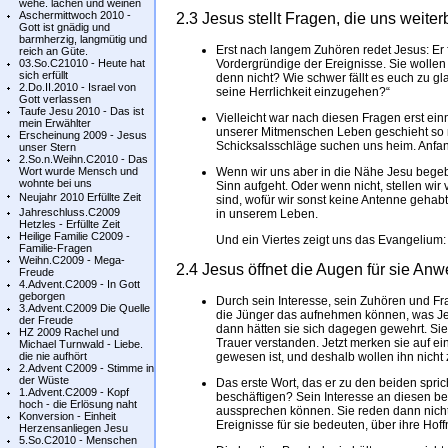
wehe. lachen und weinen
Aschermittwoch 2010 -
2.3 Jesus stellt Fragen, die uns weite
Gott ist gnädig und
barmherzig, langmütig und
Erst nach langem Zuhören redet Jesus: Er f
reich an Güte.
03.So.C21010 - Heute hat
Vordergründige der Ereignisse. Sie wollen
sich erfüllt
denn nicht? Wie schwer fällt es euch zu gl
2.Do.II.2010 - Israel von
seine Herrlichkeit einzugehen?“
Gott verlassen
Taufe Jesu 2010 - Das ist
Vielleicht war nach diesen Fragen erst ei
mein Erwählter
unserer Mitmenschen Leben geschieht so 
Erscheinung 2009 - Jesus
Schicksalsschläge suchen uns heim. Anfan
unser Stern
2.So.n.Weihn.C2010 - Das
Wort wurde Mensch und
Wenn wir uns aber in die Nähe Jesu begeb
wohnte bei uns
Sinn aufgeht. Oder wenn nicht, stellen wir 
Neujahr 2010 Erfüllte Zeit
sind, wofür wir sonst keine Antenne gehabt
Jahreschluss.C2009
in unserem Leben.
Hetzles - Erfüllte Zeit
Heilige Familie C2009 -
Und ein Viertes zeigt uns das Evangelium:
Familie-Fragen
Weihn.C2009 - Mega-
2.4 Jesus öffnet die Augen für sie An
Freude
4.Advent.C2009 - In Gott
geborgen
Durch sein Interesse, sein Zuhören und F
3.Advent.C2009 Die Quelle
die Jünger das aufnehmen können, was Je
der Freude
dann hätten sie sich dagegen gewehrt. Sie
HZ 2009 Rachel und
Trauer verstanden. Jetzt merken sie auf 
Michael Turnwald - Liebe.
die nie aufhört
gewesen ist, und deshalb wollen ihn nicht z
2.Advent C2009 - Stimme in
der Wüste
Das erste Wort, das er zu den beiden sprich
1.Advent.C2009 - Kopf
beschäftigen? Sein Interesse an diesen be
hoch - die Erlösung naht
aussprechen können. Sie reden dann nicht
Konversion - Einheit
Ereignisse für sie bedeuten, über ihre Hoff
Herzensanliegen Jesu
5.So.C2010 - Menschen