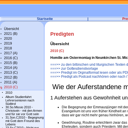
Startseite
|
Pre
Übersicht
Predigten
2021 (B)
2020
2019
Übersicht
2018
2010 (C)
2017 (A)
Homilie am Ostermontag in Neunkirchen St. Mic
2016 (C)
2015 (B)
===>> zu den bilbischen und liturgischen Texten
2014 (A)
===>> zur Gottesdienstvorlage
2013 (C)
===>> Predigt im Orginalformat lesen oder als PD
===>> Predigt als Podcast nachhören oder nach 
2012 (B)
2011 (A)
Wie der Auferstandene m
2010 (C)
2010
1 Auferstehen aus Gewohnheit un
Album Studienfahrt
Lehrersenioren nach
Südtirol
Die Begegnung der Emmausjünger mit dem 
30.So.Missio 2010 -
Christsein - mit den Armen
Evangelium ist uns von früher Kindheit an ve
und für sie vor Gott sein
dass wir gar nicht mehr genau hinhören, w
31.Son.C2010 - Begegnung
mit Gott dem Freund des
Gewöhnung, Routine erleichtern zwar das L
Lebens
Eheleuten, sondern auch Priestern. Mit de
23.So.C2010 - Nicht nur