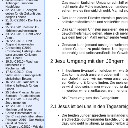
Das mag im täglichen Umgang recht hilfreic
Anhänger , sondern
nicht mehr die Mühe machen, dem andere
Nachfolger
32.So.C2010 - Zeugnis
sehen, wie es ihm wirklich geht. Man ist 
geben für die Zukunft des
ewigen Lebens
Das kann einem Priester ebenfalls passier
21.So.C21010 - Die Tür ist
selbstverständlich hält und schließlich nur
offen
25.So.C2010 Vitamin B -
Das kann jedem Christen passieren, der r
fürbitten und vermitteln
gewohnheitsmäßig gehen, ohne sich mehr 
33.So.C2010 - Habt keine
aus dem heiligen Mahl erwachsende Verpflic
Angst
26.So.C2010 - Den
Abgrund überwinden
Genauso kann jemand aus irgendwelchen G
Christkönig C2010 -
seinen Glauben zu praktizieren. Und irgen
Christkönig Halleluja - das
beunruhigt und selbstverständliche Gewohn
ganz andere Königtum
Jesu Christi
2 Jesu Umgang mit den Jüngern
19.So.C2010 - Wachsam
und bereit zur
Rechenschaft
Im heutigen Evangelium erleben wir, wie J
17.So.C2010 - Das
Das könnte auch unserem Leben mit ihm 
Vaterunser - Grundgesetz
zum Jubeln haben wir nur, wenn unser Leb
christlichen Betens
16.So.C2010 Auf Jesus
zur Reife und Erfüllung finden. Die meiste
hörend hellwach für das
es wird nötig sein, immer wieder neu, ja 
Leben
ihr werden wir erst entlassen, wenn er uns
25 Jahre Priester Jürgen
Benisch - Frucht bringen
Als Erstes zeigt uns das Evangelium:
13.So.C2010 - Den Weg
Jesu mitgehen
2.1 Jesus ist bei uns in den Tageserei
12.So.C2010 - Gott
fürchten und lieben
Christi Himmelfahrt 2010 -
Die beiden Jünger sprechen miteinander übe
Der Christ steht über allem
erschreckte, durcheinander brachte, und 
Pfingsten 2010 - Der Heilige
Geist ist Gnade
dazu und geht mit ihnen. Er sagt offenbar z
7. Osterso.C2010 - Wie du,