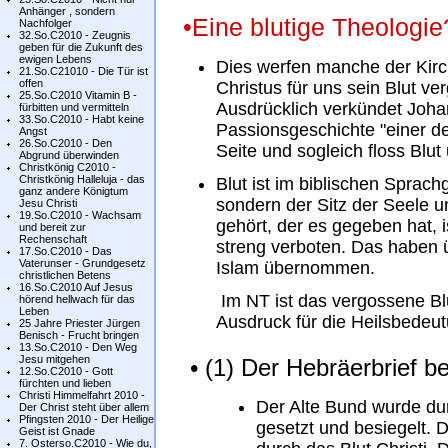
Anhänger , sondern
•Eine blutige Theologie
Nachfolger
32.So.C2010 - Zeugnis
geben für die Zukunft des
ewigen Lebens
Dies werfen manche der Kirch
21.So.C21010 - Die Tür ist
offen
Christus für uns sein Blut ve
25.So.C2010 Vitamin B -
Ausdrücklich verkündet Joh
fürbitten und vermitteln
33.So.C2010 - Habt keine
Passionsgeschichte "einer de
Angst
26.So.C2010 - Den
Seite und sogleich floss Blu
Abgrund überwinden
Christkönig C2010 -
Christkönig Halleluja - das
Blut ist im biblischen Sprac
ganz andere Königtum
sondern der Sitz der Seele 
Jesu Christi
19.So.C2010 - Wachsam
gehört, der es gegeben hat, i
und bereit zur
Rechenschaft
streng verboten. Das haben ü
17.So.C2010 - Das
Vaterunser - Grundgesetz
Islam übernommen.
christlichen Betens
16.So.C2010 Auf Jesus
Im NT ist das vergossene Blu
hörend hellwach für das
Leben
Ausdruck für die Heilsbedeut
25 Jahre Priester Jürgen
Benisch - Frucht bringen
13.So.C2010 - Den Weg
Jesu mitgehen
• (1) Der Hebräerbrief be
12.So.C2010 - Gott
fürchten und lieben
Christi Himmelfahrt 2010 -
Der Alte Bund wurde durc
Der Christ steht über allem
Pfingsten 2010 - Der Heilige
gesetzt und besiegelt. 
Geist ist Gnade
7. Osterso.C2010 - Wie du,