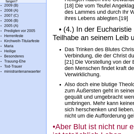
fangen?
[18] Die vom Teufel Angeklag
2009 (B)
2008 (A)
des Lammes und durch Ihr Wo
2007 (C)
ihres Lebens ablegten.[19]
2006 (B)
2005 (A)
• (4.) In der Eucharistie
Predigten vor 2005
Teilhabe an seinem Leib u
Herrenfeste
Kirchweih-Titularfeste
Maria
Das Trinken des Blutes Christ
Heilige
Verbindung, die der Christ du
Besonderes
[21] Die Vorstellung von der
Trauung-Ehe
Tod-Trauer
den Menschen findet kraft de
ministrantenanwaerter
Verwirklichung.
Also doch eine blutige Theolo
zum Äußersten geht in seine
gequält und umgebracht werd
umbringen. Mehr kann keiner 
sich herschenken und lieben.
nicht um die Aufforderung ge
•Aber Blut ist nicht nur