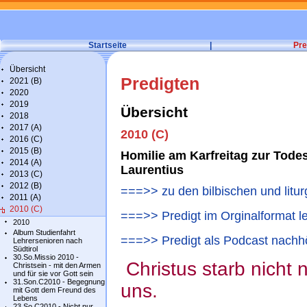
Startseite
|
Pre
Übersicht
Predigten
2021 (B)
2020
2019
Übersicht
2018
2017 (A)
2010 (C)
2016 (C)
2015 (B)
Homilie am Karfreitag zur Todes
2014 (A)
Laurentius
2013 (C)
2012 (B)
===>> zu den bilbischen und litur
2011 (A)
2010 (C)
===>> Predigt im Orginalformat l
2010
Album Studienfahrt
===>> Predigt als Podcast nachh
Lehrersenioren nach
Südtirol
30.So.Missio 2010 -
Christus starb nicht n
Christsein - mit den Armen
und für sie vor Gott sein
31.Son.C2010 - Begegnung
uns.
mit Gott dem Freund des
Lebens
23.So.C2010 - Nicht nur