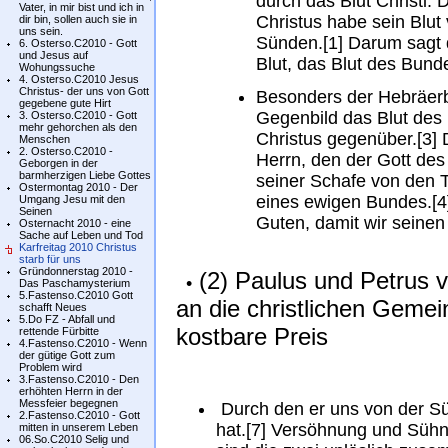
durch das Blut Christi.
Vater, in mir bist und ich in
Christus habe sein Blut
dir bin, sollen auch sie in
uns sein.
Sünden.[1] Darum sagt d
6. Osterso.C2010 - Gott
und Jesus auf
Blut, das Blut des Bunde
Wohungssuche
4. Osterso.C2010 Jesus
Christus- der uns von Gott
Besonders der Hebräerbri
gegebene gute Hirt
Gegenbild das Blut des
3. Osterso.C2010 - Gott
mehr gehorchen als den
Christus gegenüber.[3] 
Menschen
2. Osterso.C2010 -
Herrn, den der Gott des
Geborgen in der
barmherzigen Liebe Gottes
seiner Schafe von den T
Ostermontag 2010 - Der
eines ewigen Bundes.[4]
Umgang Jesu mit den
Seinen
Guten, damit wir seinen 
Osternacht 2010 - eine
Sache auf Leben und Tod
Karfreitag 2010 Christus
starb für uns
Gründonnerstag 2010 -
(2) Paulus und Petrus v
•
Das Paschamysterium
5.Fastenso.C2010 Gott
an die christlichen Gemein
schafft Neues
5.Do FZ - Abfall und
kostbare Preis
rettende Fürbitte
4.Fastenso.C2010 - Wenn
der gütige Gott zum
Problem wird
3.Fastenso.C2010 - Den
erhöhten Herrn in der
Messfeier begegnen
Durch den er uns von der Sü
2.Fastenso.C2010 - Gott
hat.[7] Versöhnung und Sühn
mitten in unserem Leben
06.So.C2010 Selig und