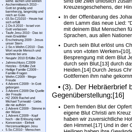
sind die zwei unlöslich zu
wehe. lachen und weinen
Aschermittwoch 2010 -
Kreuzesgeschehens, der Hin
Gott ist gnädig und
barmherzig, langmütig und
reich an Güte.
In der Offenbarung des Joha
03.So.C21010 - Heute hat
dem Lamm das neue Lied: "D
sich erfüllt
2.Do.II.2010 - Israel von
mit deinem Blut Menschen f
Gott verlassen
Taufe Jesu 2010 - Das ist
Sprachen, aus allen Nationen
mein Erwählter
Erscheinung 2009 - Jesus
unser Stern
Durch sein Blut erlöst uns Ch
2.So.n.Weihn.C2010 - Das
uns von «toten Werken»[10], h
Wort wurde Mensch und
wohnte bei uns
Besprengung mit dem Blut Jesu
Neujahr 2010 Erfüllte Zeit
Jahreschluss.C2009
durch sein Blut,[13] durch da
Hetzles - Erfüllte Zeit
Heiden.[14] Durch Jesus Chri
Heilige Familie C2009 -
Familie-Fragen
Gottfernen ihm nahe gekomm
Weihn.C2009 - Mega-
Freude
4.Advent.C2009 - In Gott
• (3). Der Hebräerbrief b
geborgen
3.Advent.C2009 Die Quelle
Gegenüberstellung;[16]
der Freude
HZ 2009 Rachel und
Michael Turnwald - Liebe.
die nie aufhört
Dem fremden Blut der Opfert
2.Advent C2009 - Stimme in
eigene Blut Christi am Kreuz
der Wüste
1.Advent.C2009 - Kopf
haben wir zuversichtliche Ho
hoch - die Erlösung naht
Konversion - Einheit
den Himmel.[17] Und in der 
Herzensanliegen Jesu
5.So.C2010 - Menschen
Heiligen haben ihre Gewänd