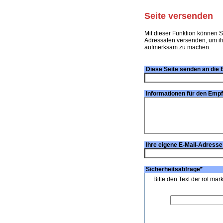
Seite versenden
Mit dieser Funktion können S
Adressaten versenden, um ihn
aufmerksam zu machen.
Diese Seite senden an die 
Informationen für den Emp
Ihre eigene E-Mail-Adresse
Sicherheitsabfrage
*
Bitte den Text der rot mar