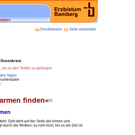
digten
Druckversion
Seite versenden
om Rosenkranz
n, um zu den Texten zu gelangen
 des Tages
runterladen
n
barmen finden«
[1]
Armen
eht: Gott steht auf der Seite der Armen und
 durch die Wolken, es ruht nicht, bis es am Ziel ist.