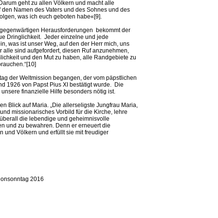
»Darum geht zu allen Völkern und macht alle
uf den Namen des Vaters und des Sohnes und des
efolgen, was ich euch geboten habe«[9].
er gegenwärtigen Herausforderungen bekommt der
e Dringlichkeit. Jeder einzelne und jede
in, was ist unser Weg, auf den der Herr mich, uns
wir alle sind aufgefordert, diesen Ruf anzunehmen,
ichkeit und den Mut zu haben, alle Randgebiete zu
brauchen.“[10]
ntag der Weltmission begangen, der vom päpstlichen
d 1926 von Papst Pius XI bestätigt wurde. Die
 unsere finanzielle Hilfe besonders nötig ist.
 Blick auf Maria. „Die allerseligste Jungfrau Maria,
nd missionarisches Vorbild für die Kirche, lehre
überall die lebendige und geheimnisvolle
en und zu bewahren. Denn er erneuert die
nd Völkern und erfüllt sie mit freudiger
sionsonntag 2016