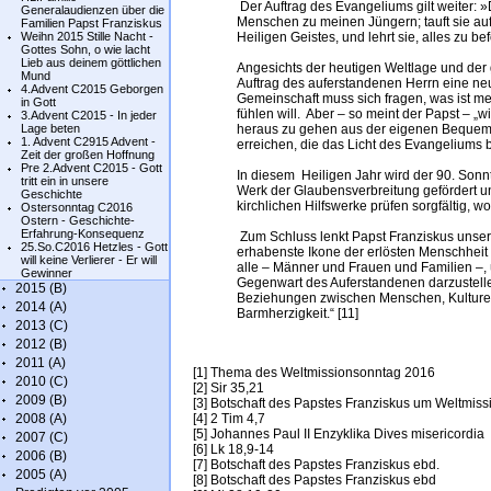
Der Auftrag des Evangeliums gilt weiter: 
Generalaudienzen über die
Menschen zu meinen Jüngern; tauft sie a
Familien Papst Franziskus
Weihn 2015 Stille Nacht -
Heiligen Geistes, und lehrt sie, alles zu b
Gottes Sohn, o wie lacht
Lieb aus deinem göttlichen
Angesichts der heutigen Weltlage und d
Mund
Auftrag des auferstandenen Herrn eine neu
4.Advent C2015 Geborgen
Gemeinschaft muss sich fragen, was ist me
in Gott
fühlen will. Aber – so meint der Papst – „
3.Advent C2015 - In jeder
Lage beten
heraus zu gehen aus der eigenen Bequeml
1. Advent C2915 Advent -
erreichen, die das Licht des Evangeliums 
Zeit der großen Hoffnung
Pre 2.Advent C2015 - Gott
In diesem Heiligen Jahr wird der 90. Son
tritt ein in unsere
Werk der Glaubensverbreitung gefördert un
Geschichte
kirchlichen Hilfswerke prüfen sorgfältig, wo
Ostersonntag C2016
Ostern - Geschichte-
Erfahrung-Konsequenz
Zum Schluss lenkt Papst Franziskus unseren
25.So.C2016 Hetzles - Gott
erhabenste Ikone der erlösten Menschheit u
will keine Verlierer - Er will
alle – Männer und Frauen und Familien –, 
Gewinner
Gegenwart des Auferstandenen darzustell
2015 (B)
Beziehungen zwischen Menschen, Kulturen u
2014 (A)
Barmherzigkeit.“ [11]
2013 (C)
2012 (B)
2011 (A)
[1] Thema des Weltmissionsonntag 2016
2010 (C)
[2] Sir 35,21
2009 (B)
[3] Botschaft des Papstes Franziskus um Weltmis
2008 (A)
[4] 2 Tim 4,7
[5] Johannes Paul II Enzyklika Dives misericordia
2007 (C)
[6] Lk 18,9-14
2006 (B)
[7] Botschaft des Papstes Franziskus ebd.
2005 (A)
[8] Botschaft des Papstes Franziskus ebd