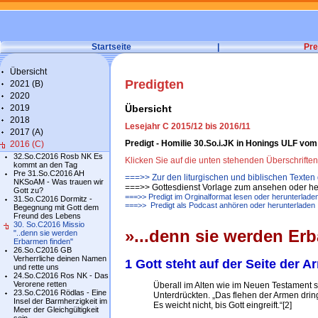
Startseite
|
Pre
Übersicht
Predigten
2021 (B)
2020
2019
Übersicht
2018
Lesejahr C 2015/12 bis 2016/11
2017 (A)
Predigt - Homilie 30.So.i.JK in Honings ULF v
2016 (C)
32.So.C2016 Rosb NK Es
Klicken Sie auf die unten stehenden Überschrifte
kommt an den Tag
Pre 31.So.C2016 AH
===>> Zur den liturgischen und biblischen Texten
NKSoAM - Was trauen wir
===>> Gottesdienst Vorlage zum ansehen oder he
Gott zu?
===>> Predigt im Orginalformat lesen oder herunterlade
31.So.C2016 Dormitz -
===>> Predigt als Podcast anhören oder herunterladen
Begegnung mit Gott dem
Freund des Lebens
30. So.C2016 Missio
»...denn sie werden Er
"..denn sie werden
Erbarmen finden"
26.So.C2016 GB
Verherrliche deinen Namen
1 Gott steht auf der Seite der 
und rette uns
24.So.C2016 Ros NK - Das
Verorene retten
Überall im Alten wie im Neuen Testament st
23.So.C2016 Rödlas - Eine
Unterdrückten. „Das flehen der Armen dringt
Insel der Barmherzigkeit im
Es weicht nicht, bis Gott eingreift.“[2]
Meer der Gleichgültigkeit