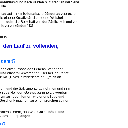
ahrnimmt und nach Kräften hilft, steht an der Seite
ilfe.
tag auf: „als missionarische Jünger aufzubrechen,
ie eigene Kreativität, die eigene Weisheit und
rum geht, die Botschaft von der Zärtlichkeit und vom
ie zu verkünden." [3]
aulus
 den Lauf zu vollenden,
 damit?
n der aktiven Phase des Lebens Stehenden
t und einsam Gewordenen. Der heilige Papst
klika „Dives in misericordia“ – „reich an
lium und die Sakramente aufnehmen und ihm
ken des Heiligen Geistes barmherzig werden
wir zu lieben lernen, wie er uns liebt, und
 Geschenk machen, zu einem Zeichen seiner
sdienst feiern, das Wort Gottes hören und
Gottes – empfangen.
in?