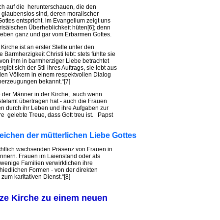
lich auf die herunterschauen, die den
r glaubenslos sind, deren moralischer
ttes entspricht. im Evangelium zeigt uns
arisäischen Überheblichkeit hüten[6]; denn
eben ganz und gar vom Erbarmen Gottes.
Kirche ist an erster Stelle unter den
Barmherzigkeit Christi lebt: stets fühlte sie
 - von ihm in barmherziger Liebe betrachtet
ibt sich der Stil ihres Auftrags, sie lebt aus
llen Völkern in einem respektvollen Dialog
Überzeugungen bekannt.“[7]
be der Männer in der Kirche, auch wenn
telamt übertragen hat - auch die Frauen
 durch ihr Leben und ihre Aufgaben zur
re gelebte Treue, dass Gott treu ist. Papst
eichen der mütterlichen Liebe Gottes
eachtlich wachsenden Präsenz von Frauen in
nnern. Frauen im Laienstand oder als
wenige Familien verwirklichen ihre
hiedlichen Formen - von der direkten
um karitativen Dienst.“[8]
nze Kirche zu einem neuen