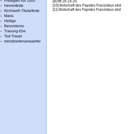
Predigten vor 2005
[9] Mt 28.19-20
[10] Botschaft des Papstes Franziskus ebd.
Herrenfeste
[11] Botschaft des Papstes Franziskus ebd
Kirchweih-Titularfeste
Maria
Heilige
Besonderes
Trauung-Ehe
Tod-Trauer
ministrantenanwaerter