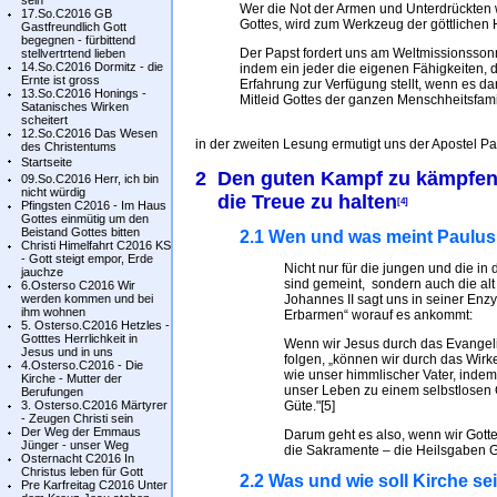
sein
Wer die Not der Armen und Unterdrückten w
17.So.C2016 GB
Gottes, wird zum Werkzeug der göttlichen H
Gastfreundlich Gott
begegnen - fürbittend
Der Papst fordert uns am Weltmissionssonn
stellvertrtend lieben
14.So.C2016 Dormitz - die
indem ein jeder die eigenen Fähigkeiten, d
Ernte ist gross
Erfahrung zur Verfügung stellt, wenn es da
13.So.C2016 Honings -
Mitleid Gottes der ganzen Menschheitsfamil
Satanisches Wirken
scheitert
12.So.C2016 Das Wesen
in der zweiten Lesung ermutigt uns der Apostel P
des Christentums
Startseite
2 Den guten Kampf zu kämpfen,
09.So.C2016 Herr, ich bin
nicht würdig
die Treue zu halten
[4]
Pfingsten C2016 - Im Haus
Gottes einmütig um den
Beistand Gottes bitten
2.1 Wen und was meint Paulus
Christi Himelfahrt C2016 KS
- Gott steigt empor, Erde
Nicht nur für die jungen und die i
jauchze
sind gemeint, sondern auch die al
6.Osterso C2016 Wir
werden kommen und bei
Johannes II sagt uns in seiner Enzy
ihm wohnen
Erbarmen“ worauf es ankommt:
5. Osterso.C2016 Hetzles -
Gotttes Herrlichkeit in
Wenn wir Jesus durch das Evange
Jesus und in uns
folgen, „können wir durch das Wir
4.Osterso.C2016 - Die
wie unser himmlischer Vater, indem 
Kirche - Mutter der
unser Leben zu einem selbstlosen
Berufungen
3. Osterso.C2016 Märtyrer
Güte."[5]
- Zeugen Christi sein
Der Weg der Emmaus
Darum geht es also, wenn wir Gotte
Jünger - unser Weg
die Sakramente – die Heilsgaben 
Osternacht C2016 In
Christus leben für Gott
2.2 Was und wie soll Kirche se
Pre Karfreitag C2016 Unter