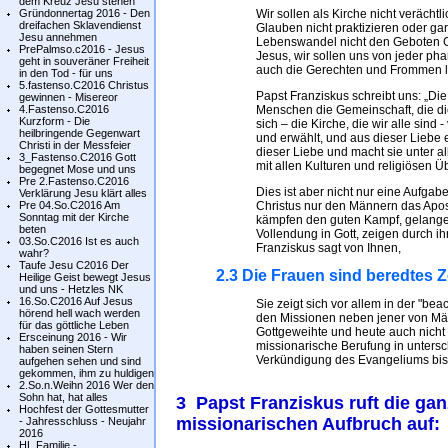
dem Kreuz Jesu stehen
Gründonnertag 2016 - Den
Wir sollen als Kirche nicht verächt
dreifachen Sklavendienst
Glauben nicht praktizieren oder ga
Jesu annehmen
Lebenswandel nicht den Geboten Go
PrePalmso.c2016 - Jesus
Jesus, wir sollen uns von jeder ph
geht in souveräner Freiheit
auch die Gerechten und Frommen l
in den Tod - für uns
5.fastenso.C2016 Christus
Papst Franziskus schreibt uns: „Die 
gewinnen - Misereor
4.Fastenso.C2016
Menschen die Gemeinschaft, die die 
Kurzform - Die
sich – die Kirche, die wir alle sind
heilbringende Gegenwart
und erwählt, und aus dieser Liebe erg
Christi in der Messfeier
dieser Liebe und macht sie unter a
3_Fastenso.C2016 Gott
mit allen Kulturen und religiösen 
begegnet Mose und uns
Pre 2.Fastenso.C2016
Dies ist aber nicht nur eine Aufga
Verklärung Jesu klärt alles
Pre 04.So.C2016 Am
Christus nur den Männern das Apos
Sonntag mit der Kirche
kämpfen den guten Kampf, gelangen
beten
Vollendung in Gott, zeigen durch ih
03.So.C2016 Ist es auch
Franziskus sagt von Ihnen,
wahr?
Taufe Jesu C2016 Der
2.3 Die Frauen sind beredtes Z
Heilige Geist bewegt Jesus
und uns - Hetzles NK
16.So.C2016 Auf Jesus
Sie zeigt sich vor allem in der "b
hörend hell wach werden
den Missionen neben jener von Mä
für das göttliche Leben
Gottgeweihte und heute auch nicht 
Ersceinung 2016 - Wir
missionarische Berufung in untersc
haben seinen Stern
Verkündigung des Evangeliums bis z
aufgehen sehen und sind
gekommen, ihm zu huldigen
2.So.n.Weihn 2016 Wer den
Sohn hat, hat alles
3 Papst Franziskus ruft die ga
Hochfest der Gottesmutter
missionarischen Aufbruch auf:
- Jahresschluss - Neujahr
2016
HL.Familie -