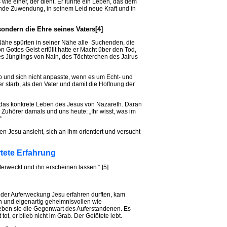
wie einer, der dient. Er führte ein Leben, das dem
ende Zuwendung, in seinem Leid neue Kraft und in
sondern die Ehre seines Vaters[4]
ähe spürten in seiner Nähe alle Suchenden, die
Gottes Geist erfüllt hatte er Macht über den Tod,
s Jünglings von Nain, des Töchterchen des Jairus
ab und sich nicht anpasste, wenn es um Echt- und
r starb, als den Vater und damit die Hoffnung der
, das konkrete Leben des Jesus von Nazareth. Daran
ie Zuhörer damals und uns heute: „Ihr wisst, was im
“
en Jesu ansieht, sich an ihm orientiert und versucht
rtete Erfahrung
uferweckt und ihn erscheinen lassen.“ [5]
der Auferweckung Jesu erfahren durften, kam
n und eigenartig geheimnisvollen wie
en sie die Gegenwart des Auferstandenen. Es
 tot, er blieb nicht im Grab. Der Getötete lebt.