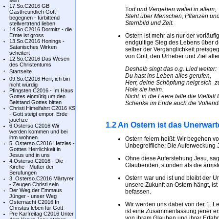
sein
17.So.C2016 GB
T
od und Vergehen waltet in allem,
Gastfreundlich Gott
Steht über Menschen, Pflanzen und
begegnen - fürbittend
Sternbild und Zeit.
stellvertrtend lieben
14.So.C2016 Dormitz - die
Ernte ist gross
Ostern ist mehr als nur der vorläuf
13.So.C2016 Honings -
endgültige Sieg des Lebens über d
Satanisches Wirken
selber der Vergänglichkeit preis
scheitert
von Gott, den Urheber und Ziel all
12.So.C2016 Das Wesen
des Christentums
Deshalb singt das o.g. Lied weiter:
Startseite
Du hast ins Leben alles gerufen,
09.So.C2016 Herr, ich bin
Herr, deine Schöpfung neigt sich 
nicht würdig
Hole sie heim.
Pfingsten C2016 - Im Haus
Nicht in die Leere falle die Vielfalt
I
Gottes einmütig um den
Beistand Gottes bitten
Schenke im Ende auch die Vollend
Christi Himelfahrt C2016 KS
- Gott steigt empor, Erde
jauchze
1.2 An Ostern ist das Unerwar
6.Osterso C2016 Wir
werden kommen und bei
ihm wohnen
Ostern feiern heißt: Wir begehen v
5. Osterso.C2016 Hetzles -
Unbegreifliche: Die Auferweckung J
Gotttes Herrlichkeit in
Jesus und in uns
Ohne diese Auferstehung Jesu, sag
4.Osterso.C2016 - Die
Glaubenden, stünden als die ärms
Kirche - Mutter der
Berufungen
Ostern war und ist und bleibt der U
3. Osterso.C2016 Märtyrer
- Zeugen Christi sein
unsere Zukunft an Ostern hängt, ist
Der Weg der Emmaus
befassen.
Jünger - unser Weg
Osternacht C2016 In
Wir werden uns dabei von der 1. Le
Christus leben für Gott
ist eine Zusammenfassung jener er
Pre Karfreitag C2016 Unter
von ihrem Glauben und ihrer Erfah