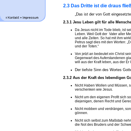
2.3 Das Dritte ist die draus f
„Das ist der von Gott eingesetzt
2.3.1 Jesu Leben gilt für alle Mensch
Da Jesus nicht im Tode blieb, ist s
Leben. Weil Gott der Vater aller Me
und alle Zeiten. So hat mit ihm wi
Petrus sagt dies mit den Worten: „D
und der Toten.“
Von jetzt an bedeutet ein Christ s
Gegenwart des Auferstandenen gla
will aus der Kraft leben, aus der Er 
Der tiefste Sinn des Wortes Gotte
2.3.2 Aus der Kraft des lebendigen Go
Nicht Haben Wollen und Müssen, s
verschenken wie Jesus.
Nicht um den eigenen Profit sich s
diejenigen, denen Recht und Gerech
Nicht mobben und verdrängen, sond
gönnen.
Nicht sich selbst zum Maßstab neh
die Not des Bruders und der Schwe