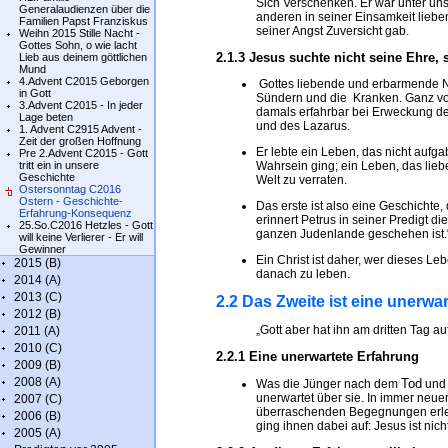
Sich Verschenken. Er war unter uns 
Generalaudienzen über die
anderen in seiner Einsamkeit lieb
Familien Papst Franziskus
seiner Angst Zuversicht gab.
Weihn 2015 Stille Nacht -
Gottes Sohn, o wie lacht
2.1.3 Jesus suchte nicht seine Ehre, 
Lieb aus deinem göttlichen
Mund
4.Advent C2015 Geborgen
Gottes liebende und erbarmende N
in Gott
Sündern und die Kranken. Ganz von 
3.Advent C2015 - In jeder
damals erfahrbar bei Erweckung de
Lage beten
und des Lazarus.
1. Advent C2915 Advent -
Zeit der großen Hoffnung
Er lebte ein Leben, das nicht aufg
Pre 2.Advent C2015 - Gott
tritt ein in unsere
Wahrsein ging; ein Leben, das liebe
Geschichte
Welt zu verraten.
Ostersonntag C2016
Ostern - Geschichte-
Das erste ist also eine Geschichte
Erfahrung-Konsequenz
erinnert Petrus in seiner Predigt d
25.So.C2016 Hetzles - Gott
ganzen Judenlande geschehen ist.
will keine Verlierer - Er will
Gewinner
Ein Christ ist daher, wer dieses Leb
2015 (B)
danach zu leben.
2014 (A)
2013 (C)
2.2 Das Zweite ist eine unerwa
2012 (B)
„Gott aber hat ihn am dritten Tag a
2011 (A)
2010 (C)
2.2.1 Eine unerwartete Erfahrung
2009 (B)
2008 (A)
Tod
Was die Jünger nach dem
und 
unerwartet über sie. In immer neue
2007 (C)
überraschenden Begegnungen erleb
2006 (B)
ging ihnen dabei auf: Jesus ist nicht
2005 (A)