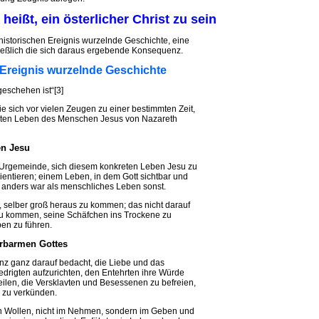
heißt, ein österlicher Christ zu sein
 historischen Ereignis wurzelnde Geschichte, eine
ießlich die sich daraus ergebende Konsequenz.
n Ereignis wurzelnde Geschichte
schehen ist“[3]
die sich vor vielen Zeugen zu einer bestimmten Zeit,
eten Leben des Menschen Jesus von Nazareth
en Jesu
ie Urgemeinde, sich diesem konkreten Leben Jesu zu
rientieren; einem Leben, in dem Gott sichtbar und
 anders war als menschliches Leben sonst.
, selber groß heraus zu kommen; das nicht darauf
u kommen, seine Schäfchen ins Trockene zu
ben zu führen.
Erbarmen Gottes
nz ganz darauf bedacht, die Liebe und das
edrigten aufzurichten, den Entehrten ihre Würde
ilen, die Versklavten und Besessenen zu befreien,
 zu verkünden.
n Wollen, nicht im Nehmen, sondern im Geben und