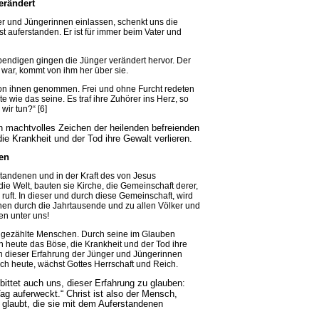
erändert
er und Jüngerinnen einlassen, schenkt uns die
st auferstanden. Er ist für immer beim Vater und
endigen gingen die Jünger verändert hervor. Der
t war, kommt von ihm her über sie.
von ihnen genommen. Frei und ohne Furcht redeten
e wie das seine. Es traf ihre Zuhörer ins Herz, so
wir tun?“ [6]
n machtvolles Zeichen der heilenden befreienden
ie Krankheit und der Tod ihre Gewalt verlieren.
en
andenen und in der Kraft des von Jesus
ie Welt, bauten sie Kirche, die Gemeinschaft derer,
 ruft. In dieser und durch diese Gemeinschaft, wird
nen durch die Jahrtausende und zu allen Völker und
ten unter uns!
ngezählte Menschen. Durch seine im Glauben
 heute das Böse, die Krankheit und der Tod ihre
 dieser Erfahrung der Jünger und Jüngerinnen
uch heute, wächst Gottes Herrschaft und Reich.
bittet auch uns, dieser Erfahrung zu glauben:
ag auferweckt.“ Christ ist also der Mensch,
 glaubt, die sie mit dem Auferstandenen