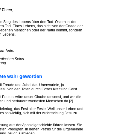
 Tieren,
ige Sieg des Lebens über den Tod. Ostern ist der
en Tod. Eines Lebens, das nicht von der Gnade der
gegebenen Menschen oder der Natur kommt, sondern
en Lebens.
zum Tode:
rdischen Seins
ung.
tete wahr geworden
oll Freude und Jubel das Unerwartete, ja
esu von den Toten durch Gottes Kraft und Geist.
t Paulus, wäre unser Glaube umsonst, und wir, die
ten und bedauernswertesten Menschen da.[2]
rfeiertag, das Fest aller Feste. Weil unser Leben und
 es so wichtig, sich mit der Auferstehung Jesu zu
sung aus der Apostelgeschichte führen lassen. Sie
sten Predigten, in denen Petrus für die Urgemeinde
rung Zeugnis ablegen.