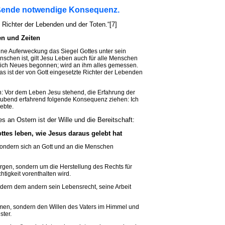
ließende notwendige Konsequenz.
e Richter der Lebenden und der Toten.“[7]
en und Zeiten
eine Auferweckung das Siegel Gottes unter sein
nschen ist, gilt Jesu Leben auch für alle Menschen
rklich Neues begonnen; wird an ihm alles gemessen.
as ist der von Gott eingesetzte Richter der Lebenden
ein: Vor dem Leben Jesu stehend, die Erfahrung der
ubend erfahrend folgende Konsequenz ziehen: Ich
lebte.
s an Ostern ist der Wille und die Bereitschaft:
ttes leben, wie Jesus daraus gelebt hat
ondern sich an Gott und an die Menschen
orgen, sondern um die Herstellung des Rechts für
tigkeit vorenthalten wird.
ern dem andern sein Lebensrecht, seine Arbeit
men, sondern den Willen des Vaters im Himmel und
ster.