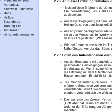
Predigten vor 2005
2.2.2 An dieser Erfahrung teilhaben v
Herrenfeste
Sich auf diese Erfahrung der Jüng
Kirchweih-Titularfeste
Glaubenserfahrung: Jesus lebt. Er i
Maria
auch bei uns.
Heilige
Aus dieser Begegnung mit dem Leb
Besonderes
Heilige Geist, von dem Jesus erfüll
Trauung-Ehe
Tod-Trauer
Alle Angst und Verzagtheit wurde 
ministrantenanwaerter
sie zu den Menschen. Ihr Wort wirkt
dass sie Frage stellten: „Was sollen 
Wie bei Jesus wurde auch ihr Tu
Nähe Gottes, vor der das Böse, d
2.2.3 Boten des Auferstandenen werd
Aus der Begegnung mit dem Auferst
geschenkten Geistes gingen sie in d
die Gott aus der Welt in seine Nähe
die Erfahrung mit dem Auferstande
Rassen getragen: Er lebt! Er ist mit
Jesu Wort verändert auch heute u
erfahrene Gegenwart verlieren auch
vernichtende Gewalt. Wo Menschen
glauben, verändert sich die Welt a
Das war also das Zweite: Petrus 
„Gott aber hat Jesus am dritten T
welcher der Erfahrung der Jünger
machten.