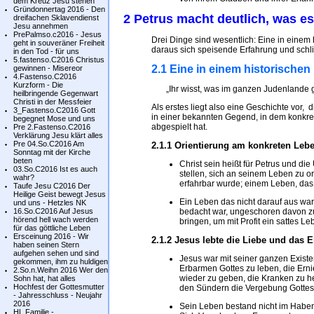
dem Kreuz Jesu stehen
Gründonnertag 2016 - Den
2 Petrus macht deutlich, was es 
dreifachen Sklavendienst
Jesu annehmen
PrePalmso.c2016 - Jesus
Drei Dinge sind wesentlich: Eine in einem
geht in souveräner Freiheit
daraus sich speisende Erfahrung und schl
in den Tod - für uns
5.fastenso.C2016 Christus
2.1 Eine in einem historische
gewinnen - Misereor
4.Fastenso.C2016
Kurzform - Die
„Ihr wisst, was im ganzen Judenlande ge
heilbringende Gegenwart
Christi in der Messfeier
Als erstes liegt also eine Geschichte vor, 
3_Fastenso.C2016 Gott
in einer bekannten Gegend, in dem konkr
begegnet Mose und uns
abgespielt hat.
Pre 2.Fastenso.C2016
Verklärung Jesu klärt alles
Pre 04.So.C2016 Am
2.1.1 Orientierung am konkreten Leb
Sonntag mit der Kirche
beten
Christ sein heißt für Petrus und d
03.So.C2016 Ist es auch
stellen, sich an seinem Leben zu o
wahr?
erfahrbar wurde; einem Leben, das
Taufe Jesu C2016 Der
Heilige Geist bewegt Jesus
Ein Leben das nicht darauf aus war
und uns - Hetzles NK
16.So.C2016 Auf Jesus
bedacht war, ungeschoren davon z
hörend hell wach werden
bringen, um mit Profit ein sattes Le
für das göttliche Leben
Ersceinung 2016 - Wir
2.1.2 Jesus lebte die Liebe und das 
haben seinen Stern
aufgehen sehen und sind
Jesus war mit seiner ganzen Existe
gekommen, ihm zu huldigen
Erbarmen Gottes zu leben, die Erni
2.So.n.Weihn 2016 Wer den
wieder zu geben, die Kranken zu he
Sohn hat, hat alles
Hochfest der Gottesmutter
den Sündern die Vergebung Gottes
- Jahresschluss - Neujahr
2016
Sein Leben bestand nicht im Habe
HL.Familie -