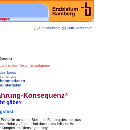
digten
Druckversion
Seite versenden
 Dormitz
n, um zu den Texten zu gelangen
 des Tages
runterladen
 herunterladen
erunterladen
fahrung-Konsequenz
[1]
cht gäbe?
ngsfest
 Erdhälfte an seiner Stelle ein Frühlingsfest, um das
r Natur zu feiern. Und doch, alles Irdische ist
r Komplet am Dienstag besingt: