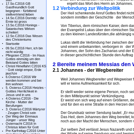
sein
ergeht das Wort des Herrn an Johannes.
17.So.C2016 GB
Gastfreundlich Gott
1.2 Verbindung zur Weltpolitik
begegnen - fürbittend
Der Heil schenkende Anruf Gottes findet nicht i
stellvertrtend lieben
sondern inmitten der Geschichte der Mensch
14.So.C2016 Dormitz - die
Ernte ist gross
13.So.C2016 Honings -
Von Tiberius, dem römischen Kaiser, dem damal
Satanisches Wirken
der Evangelist Lukas über den römischen Statt
scheitert
zu den kleinen Landesfürsten,die abhängig vo
12.So.C2016 Das Wesen
des Christentums
Lukas stellt die Verbindung her zwischen der g
Startseite
und einem unbekannten, verborgen in der Wu
09.So.C2016 Herr, ich bin
Johannes, der Sohn des Zacharias und der El
nicht würdig
in dieser geschichtlichen Stunde den Auftrag 
Pfingsten C2016 - Im Haus
Gottes einmütig um den
Beistand Gottes bitten
2 Bereite meinem Messias den
Christi Himelfahrt C2016 KS
2.1 Johannes - der Wegbereiter
- Gott steigt empor, Erde
jauchze
6.Osterso C2016 Wir
Weil Johannes Wegbereiter und Wegweiser für 
werden kommen und bei
will er keine Aufmerksamkeit für sich.
ihm wohnen
5. Osterso.C2016 Hetzles -
Gotttes Herrlichkeit in
Er stellt weder seine eigene Person, noch sei
Jesus und in uns
in den Mittelpunkt seiner Verkündigung.
4.Osterso.C2016 - Die
Er weist von sich weg auf einen Größeren, der
Kirche - Mutter der
und für den es eine Straße in den Herzen der 
Berufungen
3. Osterso.C2016 Märtyrer
Der Grundsatz seiner Sendung lautet: „Er mu
- Zeugen Christi sein
Der Weg der Emmaus
Das Heil, dem Johannes den Weg bereitet, kom
Jünger - unser Weg
noch aus der Macht der Menschen, sondern v
Osternacht C2016 In
Christus leben für Gott
Zur selben Zeit verlässt Jesus Nazareth und be
Pre Karfreitag C2016 Unter
der Wüste auf seine Sendung vor und beginnt s