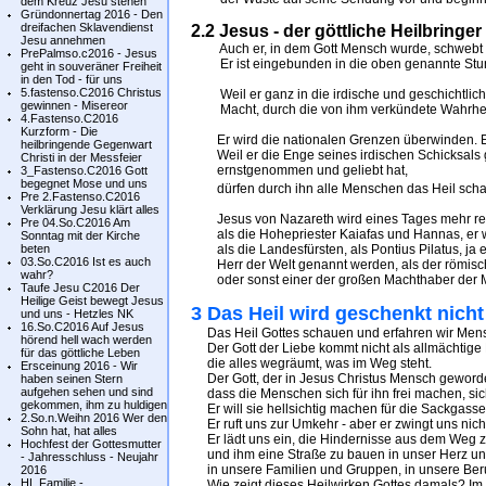
dem Kreuz Jesu stehen
Gründonnertag 2016 - Den
dreifachen Sklavendienst
2.2 Jesus - der göttliche Heilbringer
Jesu annehmen
Auch er, in dem Gott Mensch wurde, schwebt nicht
PrePalmso.c2016 - Jesus
Er ist eingebunden in die oben genannte Stunde
geht in souveräner Freiheit
in den Tod - für uns
5.fastenso.C2016 Christus
Weil er ganz in die irdische und geschichtlic
gewinnen - Misereor
Macht, durch die von ihm verkündete Wahrheit
4.Fastenso.C2016
Kurzform - Die
Er wird die nationalen Grenzen überwinden. Er
heilbringende Gegenwart
Weil er die Enge seines irdischen Schicksals g
Christi in der Messfeier
ernstgenommen und geliebt hat,
3_Fastenso.C2016 Gott
begegnet Mose und uns
dürfen durch ihn alle Menschen das Heil scha
Pre 2.Fastenso.C2016
Verklärung Jesu klärt alles
Jesus von Nazareth wird eines Tages mehr religi
Pre 04.So.C2016 Am
als die Hohepriester Kaiafas und Hannas, er wi
Sonntag mit der Kirche
beten
als die Landesfürsten, als Pontius Pilatus, ja e
03.So.C2016 Ist es auch
Herr der Welt genannt werden, als der römisch
wahr?
oder sonst einer der großen Machthaber der M
Taufe Jesu C2016 Der
Heilige Geist bewegt Jesus
3 Das Heil wird geschenkt nic
und uns - Hetzles NK
16.So.C2016 Auf Jesus
Das Heil Gottes schauen und erfahren wir Mensc
hörend hell wach werden
Der Gott der Liebe kommt nicht als allmächtige
für das göttliche Leben
die alles wegräumt, was im Weg steht.
Ersceinung 2016 - Wir
Der Gott, der in Jesus Christus Mensch geworden
haben seinen Stern
aufgehen sehen und sind
dass die Menschen sich für ihn frei machen, si
gekommen, ihm zu huldigen
Er will sie hellsichtig machen für die Sackgassen
2.So.n.Weihn 2016 Wer den
Er ruft uns zur Umkehr - aber er zwingt uns nich
Sohn hat, hat alles
Er lädt uns ein, die Hindernisse aus dem Weg z
Hochfest der Gottesmutter
und ihm eine Straße zu bauen in unser Herz und
- Jahresschluss - Neujahr
in unsere Familien und Gruppen, in unsere Beruf
2016
HL.Familie -
Wie zeigt dieses Heilwirken Gottes damals? Im