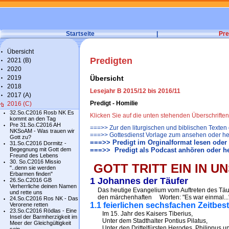
Startseite
|
Pre
Übersicht
Predigten
2021 (B)
2020
2019
Übersicht
2018
Lesejahr B 2015/12 bis 2016/11
2017 (A)
Predigt - Homilie
2016 (C)
32.So.C2016 Rosb NK Es
Klicken Sie auf die unten stehenden Überschrifte
kommt an den Tag
Pre 31.So.C2016 AH
===>> Zur den liturgischen und biblischen Texten
NKSoAM - Was trauen wir
===>> Gottesdienst Vorlage zum ansehen oder he
Gott zu?
===>> Predigt im Orginalformat lesen oder
31.So.C2016 Dormitz -
Begegnung mit Gott dem
===>> Predigt als Podcast anhören oder h
Freund des Lebens
30. So.C2016 Missio
GOTT TRITT EIN IN U
"..denn sie werden
Erbarmen finden"
1 Johannes der Täufer
26.So.C2016 GB
Verherrliche deinen Namen
Das heutige Evangelium vom Auftreten des Täuf
und rette uns
den märchenhaften Worten: "Es war einmal...",
24.So.C2016 Ros NK - Das
1.1 feierlichen sechsfachen Zeitbe
Verorene retten
23.So.C2016 Rödlas - Eine
Im 15. Jahr des Kaisers Tiberius,
Insel der Barmherzigkeit im
Unter dem Stadthalter Pontius Pilatus,
Meer der Gleichgültigkeit
Unter den Drittelfürsten Herodes, Philippus un