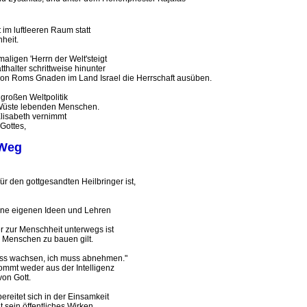
m luftleeren Raum statt
heit.
igen 'Herrn der Welt'steigt
halter schrittweise hinunter
n Roms Gnaden im Land Israel die Herrschaft ausüben.
roßen Weltpolitik
̈ste lebenden Menschen.
isabeth vernimmt
Gottes,
 Weg
den gottgesandten Heilbringer ist,
ne eigenen Ideen und Lehren
 zur Menschheit unterwegs ist
Menschen zu bauen gilt.
ss wachsen, ich muss abnehmen."
mt weder aus der Intelligenz
on Gott.
reitet sich in der Einsamkeit
ein öffentliches Wirken.