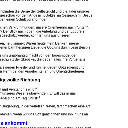
mpfinden die Berge der Selbstsucht und die Täler unseres
Tagesschau vor dem Angesicht Gottes, im Gespräch mit Jesus
en einen Schritt voranbringen.
ichen Verkrümmungen, unsere Orientierung nach "unten",
n? Der Blick nach oben, die Anbetung und der Lobpreis
g geschätzt werden, könnten uns aus unseren
rden, heißt immer: Waren heute mein Denken, meine
ener barmherzigen Liebe, die Gott uns durch Jesu Beispiel
, die uns unabhängig macht von der Tagesmode, der
Geschwätz der Skeptiker, die gegen alles ihre Vorbehalte
hals gegen Priester und Kirche, gegen Gottesdienst und
den Herrn bei den Angefochtenen und Unentschiedenen
ttgewollte Richtung
3
 und Verständnis wird."
" unseres Wesens überwinden. Er will das in uns
4
del sind am Tag Christi.
 Umgebung, in der verletzen, treten, fertigmachen eine Art
ommen, wenn wir uns Gott ganz öffnen und ihn in uns an
 es ankommt