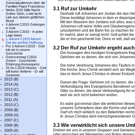
Generalaudienzen über die
Familien Papst Franziskus
3.1 Ruf zur Umkehr
Weihn 2015 Stille Nacht -
Deshalb ruft Johannes am Jordan die das Heil 
Gottes Sohn, o wie lacht
Lieb aus deinem göttlichen
Diese bestätigt Johannes in dem er diejenigen t
Mund
Mit den Wassern des Jordans soll alles, was an i
4.Advent C2015 Geborgen
Johannes ruft seine Volks und Glaubensgenos
in Gott
umzukehren und die Bahn frei zu machen für
3.Advent C2015 - In jeder
Er mahnt, aber er zwingt nicht. Gott achtet die
Lage beten
die er ihm geschenkt hat. Denn er will, daß wir 
1. Advent C2915 Advent -
Zeit der großen Hoffnung
Pre 2.Advent C2015 - Gott
3.2 Der Ruf zur Umkehr ergeht auch
tritt ein in unsere
Die Aussagen des heutigen Evangeliums frag
Geschichte
Gehören wir zu denen, die sich von Johannes 
Ostersonntag C2016
Ostern - Geschichte-
Erfahrung-Konsequenz
Die hohe Verehrung Johannes des Täufers in d
25.So.C2016 Hetzles - Gott
Die Kirche Jesu Christi versteht sich als Wegbere
will keine Verlierer - Er will
das er durch Jesus Christus in dieser Endzeit 
Gewinner
2015 (B)
Darum die Frage: Gehören ich zu denen, die si
2014 (A)
Verkündigung des Evangeliums Berufenen un
2013 (C)
Oder zu denen, die diese Verkündigung für un
2012 (B)
weil sie sich nicht bekehren wollen.
2011 (A)
Es wäre gut einmal über die wirklichen Bewegg
2010 (C)
unseres Schimpfens über die Kirche und amtli
2009 (B)
Darf ich mich wirklich zu den Bekehrten rechnen
2008 (A)
In Jesus Christus dem menschgewordenen Gott
2007 (C)
3.3 Wie verwirklicht sich unsere U
2006 (B)
Drehen wir uns in unseren Gruppen und Gemeinsch
2005 (A)
oder versuchen wir Wegweiser und Boten dessen z