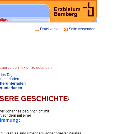
digten
Druckversion
Seite versenden
n, um zu den Texten zu gelangen
 des Tages
runterladen
 herunterladen
erunterladen
NSERE GESCHICHTE
1
er Johannes beginnt nicht mit
 sondern mit einer
stimmung:
d Lysanias, und unter dem Hohenpriester Kajafas