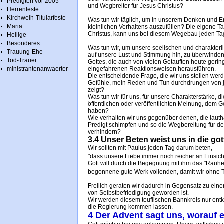
Predigten vor 2005
und Wegbreiter für Jesus Christus?
Herrenfeste
Kirchweih-Titularfeste
Was tun wir täglich, um in unserem Denken und E
Maria
kleinlichen Verhaltens auszufüllen? Die eigene 
Christus, kann uns bei diesem Wegebau jeden Tag
Heilige
Besonderes
Was tun wir, um unsere seelischen und charakterl
Trauung-Ehe
auf unsere Lust und Stimmung hin, zu überwinde
Tod-Trauer
Gottes, die auch von vielen Getauften heute gerin
ministrantenanwaerter
eingefahrenen Reaktionsweisen herausführen.
Die entscheidende Frage, die wir uns stellen we
Gefühle, mein Reden und Tun durchdrungen von j
zeigt?
Was tun wir für uns, für unsere Charakterstärke
öffentlichen oder veröffentlichten Meinung, dem 
haben?
Wie verhalten wir uns gegenüber denen, die laut
Predigt schimpfen und so die Wegbereitung für 
verhindern?
3.4 Unser Beten weist uns in die go
Wir sollten mit Paulus jeden Tag darum beten,
"dass unsere Liebe immer noch reicher an Einsicht
Gott will durch die Begegnung mit ihm das "Rauhe
begonnene gute Werk vollenden, damit wir ohne Ta
Freilich geraten wir dadurch in Gegensatz zu einer
von Selbstbefriedigung geworden ist.
Wir werden diesem teuflischen Bannkreis nur entk
die Regierung kommen lassen.
4 Der Advent sagt uns, worauf