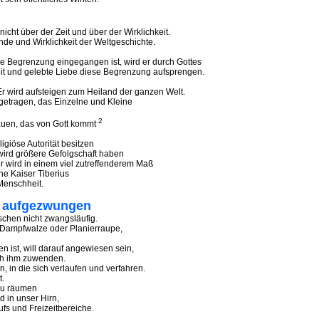
 über der Zeit und über der Wirklichkeit.
 und Wirklichkeit der Weltgeschichte.
he Begrenzung eingegangen ist, wird er durch Gottes
 und gelebte Liebe diese Begrenzung aufsprengen.
 wird aufsteigen zum Heiland der ganzen Welt.
etragen, das Einzelne und Kleine
.2
uen, das von Gott kommt
öse Autorität besitzen
rd größere Gefolgschaft haben
r wird in einem viel zutreffenderem Maß
e Kaiser Tiberius
enschheit.
ht aufgezwungen
hen nicht zwangsläufig.
 Dampfwalze oder Planierraupe,
 ist, will darauf angewiesen sein,
ch ihm zuwenden.
, in die sich verlaufen und verfahren.
t.
u räumen
 in unser Hirn,
s und Freizeitbereiche.