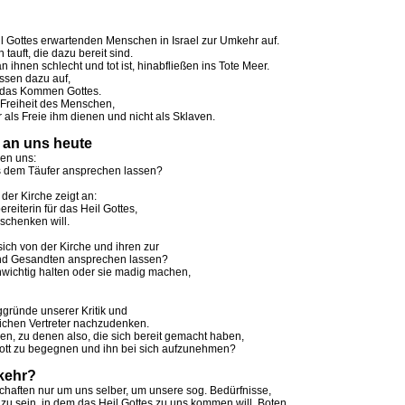
Gottes erwartenden Menschen in Israel zur Umkehr auf.
auft, die dazu bereit sind.
hnen schlecht und tot ist, hinabfließen ins Tote Meer.
sen dazu auf,
 das Kommen Gottes.
 Freiheit des Menschen,
als Freie ihm dienen und nicht als Sklaven.
 an uns heute
en uns:
dem Täufer ansprechen lassen?
er Kirche zeigt an:
iterin für das Heil Gottes,
schenken will.
ch von der Kirche und ihren zur
d Gesandten ansprechen lassen?
wichtig halten oder sie madig machen,
ründe unserer Kritik und
chen Vertreter nachzudenken.
, zu denen also, die sich bereit gemacht haben,
 zu begegnen und ihn bei sich aufzunehmen?
mkehr?
aften nur um uns selber, um unsere sog. Bedürfnisse,
u sein, in dem das Heil Gottes zu uns kommen will, Boten