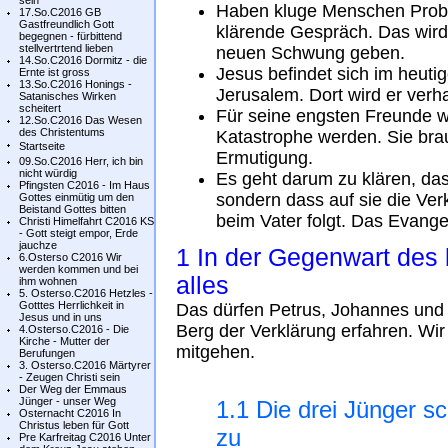
sein
Haben kluge Menschen Probl
17.So.C2016 GB
Gastfreundlich Gott
klärende Gespräch. Das wird i
begegnen - fürbittend
stellvertrtend lieben
neuen Schwung geben.
14.So.C2016 Dormitz - die
Jesus befindet sich im heut
Ernte ist gross
13.So.C2016 Honings -
Jerusalem. Dort wird er verha
Satanisches Wirken
scheitert
Für seine engsten Freunde wi
12.So.C2016 Das Wesen
des Christentums
Katastrophe werden. Sie bra
Startseite
Ermutigung.
09.So.C2016 Herr, ich bin
nicht würdig
Es geht darum zu klären, das
Pfingsten C2016 - Im Haus
sondern dass auf sie die Ve
Gottes einmütig um den
Beistand Gottes bitten
beim Vater folgt. Das Evange
Christi Himelfahrt C2016 KS
- Gott steigt empor, Erde
jauchze
1 In der Gegenwart des 
6.Osterso C2016 Wir
werden kommen und bei
alles
ihm wohnen
5. Osterso.C2016 Hetzles -
Gotttes Herrlichkeit in
Das dürfen Petrus, Johannes und 
Jesus und in uns
Berg der Verklärung erfahren. Wir
4.Osterso.C2016 - Die
Kirche - Mutter der
mitgehen.
Berufungen
3. Osterso.C2016 Märtyrer
- Zeugen Christi sein
Der Weg der Emmaus
Jünger - unser Weg
1.1 Die drei Jünger 
Osternacht C2016 In
Christus leben für Gott
zu
Pre Karfreitag C2016 Unter