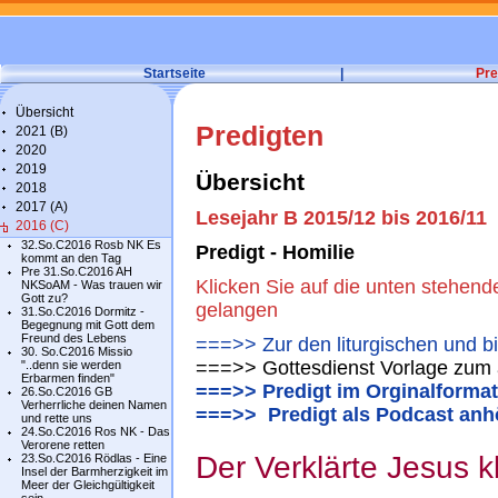
Startseite
|
Pre
Übersicht
Predigten
2021 (B)
2020
2019
Übersicht
2018
2017 (A)
Lesejahr B 2015/12 bis 2016/11
2016 (C)
32.So.C2016 Rosb NK Es
Predigt - Homilie
kommt an den Tag
Pre 31.So.C2016 AH
Klicken Sie auf die unten stehend
NKSoAM - Was trauen wir
Gott zu?
gelangen
31.So.C2016 Dormitz -
Begegnung mit Gott dem
Freund des Lebens
===>> Zur den liturgischen und b
30. So.C2016 Missio
===>> Gottesdienst Vorlage zum 
"..denn sie werden
Erbarmen finden"
===>> Predigt im Orginalformat
26.So.C2016 GB
Verherrliche deinen Namen
===>> Predigt als Podcast anh
und rette uns
24.So.C2016 Ros NK - Das
Verorene retten
Der Verklärte Jesus kl
23.So.C2016 Rödlas - Eine
Insel der Barmherzigkeit im
Meer der Gleichgültigkeit