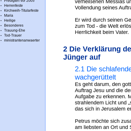
Predigten vor 2005
verheißenen Messias und
Herrenfeste
Vollendung seines Auftr
Kirchweih-Titularfeste
Maria
Er wird durch seinen G
Heilige
zum Tod - die Welt erlö
Besonderes
Trauung-Ehe
Herrlichkeit beim Vater.
Tod-Trauer
ministrantenanwaerter
2 Die Verklärung d
Jünger auf
2.1 Die schlafend
wachgerüttelt
Es geht darum, den got
Auftrag Jesu und die d
Aufgabe zu erkennen. M
strahlendem Licht und 
das sich in Jerusalem erf
Petrus möchte sich zus
am liebsten an Ort und S