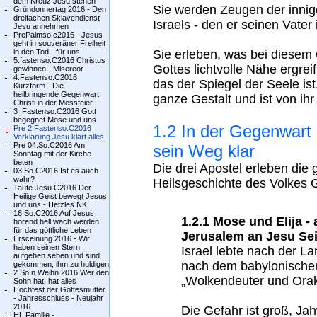
dem Kreuz Jesu stehen
Sie werden Zeugen der inni
Gründonnertag 2016 - Den
dreifachen Sklavendienst
Israels - den er seinen Vate
Jesu annehmen
PrePalmso.c2016 - Jesus
geht in souveräner Freiheit
in den Tod - für uns
Sie erleben, was bei diesem 
5.fastenso.C2016 Christus
Gottes lichtvolle Nähe ergrei
gewinnen - Misereor
4.Fastenso.C2016
das der Spiegel der Seele ist.
Kurzform - Die
heilbringende Gegenwart
ganze Gestalt und ist von ih
Christi in der Messfeier
3_Fastenso.C2016 Gott
begegnet Mose und uns
1.2 In der Gegenwart
Pre 2.Fastenso.C2016
Verklärung Jesu klärt alles
Pre 04.So.C2016 Am
sein Weg klar
Sonntag mit der Kirche
beten
Die drei Apostel erleben die
03.So.C2016 Ist es auch
wahr?
Heilsgeschichte des Volkes 
Taufe Jesu C2016 Der
Heilige Geist bewegt Jesus
und uns - Hetzles NK
16.So.C2016 Auf Jesus
1.2.1 Mose und Elija 
hörend hell wach werden
für das göttliche Leben
Jerusalem an Jesu Sei
Ersceinung 2016 - Wir
haben seinen Stern
Israel lebte nach der L
aufgehen sehen und sind
nach dem babylonischen 
gekommen, ihm zu huldigen
2.So.n.Weihn 2016 Wer den
„Wolkendeuter und Orak
Sohn hat, hat alles
Hochfest der Gottesmutter
- Jahresschluss - Neujahr
2016
Die Gefahr ist groß, Jah
HL.Familie -