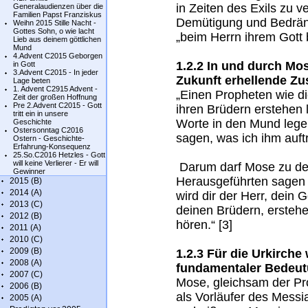
in Zeiten des Exils zu ve
Generalaudienzen über die
Familien Papst Franziskus
Demütigung und Bedräng
Weihn 2015 Stille Nacht -
Gottes Sohn, o wie lacht
„beim Herrn ihrem Gott 
Lieb aus deinem göttlichen
Mund
4.Advent C2015 Geborgen
1.2.2 In und durch Mos
in Gott
3.Advent C2015 - In jeder
Zukunft erhellende Z
Lage beten
1. Advent C2915 Advent -
„Einen Propheten wie dic
Zeit der großen Hoffnung
Pre 2.Advent C2015 - Gott
ihren Brüdern erstehen 
tritt ein in unsere
Worte in den Mund legen
Geschichte
Ostersonntag C2016
sagen, was ich ihm auftr
Ostern - Geschichte-
Erfahrung-Konsequenz
25.So.C2016 Hetzles - Gott
will keine Verlierer - Er will
Darum darf Mose zu de
Gewinner
Herausgeführten sagen 
2015 (B)
2014 (A)
wird dir der Herr, dein G
2013 (C)
deinen Brüdern, erstehen
2012 (B)
hören.“ [3]
2011 (A)
2010 (C)
2009 (B)
1.2.3 Für die Urkirche
2008 (A)
fundamentaler Bedeu
2007 (C)
Mose, gleichsam der Pro
2006 (B)
als Vorläufer des Messi
2005 (A)