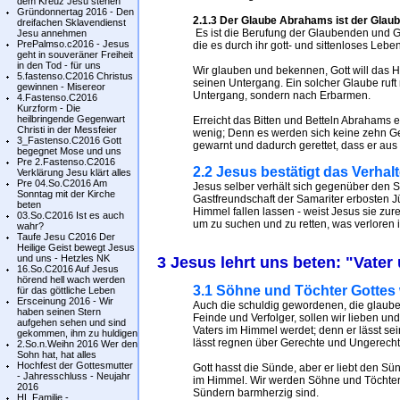
dem Kreuz Jesu stehen
Gründonnertag 2016 - Den
2.1.3 Der Glaube Abrahams ist der Glau
dreifachen Sklavendienst
Es ist die Berufung der Glaubenden und G
Jesu annehmen
PrePalmso.c2016 - Jesus
die es durch ihr gott- und sittenloses Lebe
geht in souveräner Freiheit
in den Tod - für uns
Wir glauben und bekennen, Gott will das H
5.fastenso.C2016 Christus
seinen Untergang. Ein solcher Glaube ruft 
gewinnen - Misereor
Untergang, sondern nach Erbarmen.
4.Fastenso.C2016
Kurzform - Die
heilbringende Gegenwart
Erreicht das Bitten und Betteln Abrahams
Christi in der Messfeier
wenig; Denn es werden sich keine zehn Ger
3_Fastenso.C2016 Gott
gewarnt und dadurch gerettet, dass er au
begegnet Mose und uns
Pre 2.Fastenso.C2016
2.2 Jesus bestätigt das Verha
Verklärung Jesu klärt alles
Pre 04.So.C2016 Am
Jesus selber verhält sich gegenüber den 
Sonntag mit der Kirche
Gastfreundschaft der Samariter erbosten 
beten
Himmel fallen lassen - weist Jesus sie zur
03.So.C2016 Ist es auch
um zu suchen und zu retten, was verloren is
wahr?
Taufe Jesu C2016 Der
Heilige Geist bewegt Jesus
und uns - Hetzles NK
3 Jesus lehrt uns beten: "Vater 
16.So.C2016 Auf Jesus
hörend hell wach werden
3.1 Söhne und Töchter Gottes
für das göttliche Leben
Ersceinung 2016 - Wir
Auch die schuldig gewordenen, die glaube
haben seinen Stern
Feinde und Verfolger, sollen wir lieben und
aufgehen sehen und sind
Vaters im Himmel werdet; denn er lässt s
gekommen, ihm zu huldigen
lässt regnen über Gerechte und Ungerechte
2.So.n.Weihn 2016 Wer den
Sohn hat, hat alles
Hochfest der Gottesmutter
Gott hasst die Sünde, aber er liebt den Sü
- Jahresschluss - Neujahr
im Himmel. Wir werden Söhne und Töchter 
2016
Sündern barmherzig sind.
HL.Familie -