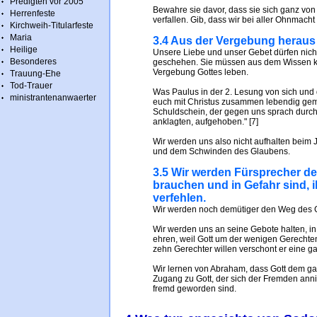
Predigten vor 2005
Bewahre sie davor, dass sie sich ganz vo
Herrenfeste
verfallen. Gib, dass wir bei aller Ohnmac
Kirchweih-Titularfeste
Maria
3.4 Aus der Vergebung heraus 
Heilige
Unsere Liebe und unser Gebet dürfen nic
Besonderes
geschehen. Sie müssen aus dem Wissen k
Vergebung Gottes leben.
Trauung-Ehe
Tod-Trauer
Was Paulus in der 2. Lesung von sich und d
ministrantenanwaerter
euch mit Christus zusammen lebendig gem
Schuldschein, der gegen uns sprach durch
anklagten, aufgehoben." [7]
Wir werden uns also nicht aufhalten beim J
und dem Schwinden des Glaubens.
3.5 Wir werden Fürsprecher de
brauchen und in Gefahr sind, i
verfehlen.
Wir werden noch demütiger den Weg des G
Wir werden uns an seine Gebote halten, in
ehren, weil Gott um der wenigen Gerechte
zehn Gerechter willen verschont er eine ga
Wir lernen von Abraham, dass Gott dem ga
Zugang zu Gott, der sich der Fremden ann
fremd geworden sind.