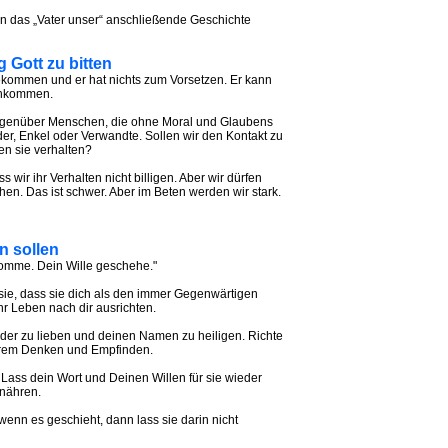
an das „Vater unser“ anschließende Geschichte
 Gott zu bitten
kommen und er hat nichts zum Vorsetzen. Er kann
chkommen.
os gegenüber Menschen, die ohne Moral und Glaubens
der, Enkel oder Verwandte. Sollen wir den Kontakt zu
n sie verhalten?
 wir ihr Verhalten nicht billigen. Aber wir dürfen
en. Das ist schwer. Aber im Beten werden wir stark.
n sollen
komme. Dein Wille geschehe."
 sie, dass sie dich als den immer Gegenwärtigen
r Leben nach dir ausrichten.
eder zu lieben und deinen Namen zu heiligen. Richte
 ihrem Denken und Empfinden.
 Lass dein Wort und Deinen Willen für sie wieder
 nähren.
wenn es geschieht, dann lass sie darin nicht