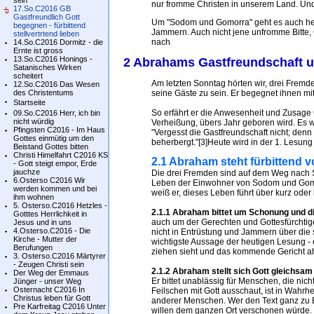
sein
nur fromme Christen in unserem Land. Und
17.So.C2016 GB
Gastfreundlich Gott
Um "Sodom und Gomorra" geht es auch heu
begegnen - fürbittend
Jammern. Auch nicht jene unfromme Bitte,
stellvertrtend lieben
nach
14.So.C2016 Dormitz - die
Ernte ist gross
13.So.C2016 Honings -
2 Abrahams Gastfreundschaft 
Satanisches Wirken
scheitert
Am letzten Sonntag hörten wir, drei Fremd
12.So.C2016 Das Wesen
des Christentums
seine Gäste zu sein. Er begegnet ihnen mi
Startseite
So erfährt er die Anwesenheit und Zusage G
09.So.C2016 Herr, ich bin
nicht würdig
Verheißung, übers Jahr geboren wird. Es w
Pfingsten C2016 - Im Haus
"Vergesst die Gastfreundschaft nicht; den
Gottes einmütig um den
beherbergt."[3]Heute wird in der 1. Lesung
Beistand Gottes bitten
Christi Himelfahrt C2016 KS
2.1 Abraham steht fürbittend v
- Gott steigt empor, Erde
jauchze
Die drei Fremden sind auf dem Weg nach S
6.Osterso C2016 Wir
Leben der Einwohner von Sodom und Gomo
werden kommen und bei
weiß er, dieses Leben führt über kurz oder 
ihm wohnen
5. Osterso.C2016 Hetzles -
2.1.1 Abraham bittet um Schonung und 
Gotttes Herrlichkeit in
auch um der Gerechten und Gottesfürchtige
Jesus und in uns
4.Osterso.C2016 - Die
nicht in Entrüstung und Jammern über die 
Kirche - Mutter der
wichtigste Aussage der heutigen Lesung -
Berufungen
ziehen sieht und das kommende Gericht ahn
3. Osterso.C2016 Märtyrer
- Zeugen Christi sein
2.1.2 Abraham stellt sich Gott gleichsam
Der Weg der Emmaus
Er bittet unablässig für Menschen, die nic
Jünger - unser Weg
Osternacht C2016 In
Feilschen mit Gott ausschaut, ist in Wahrh
Christus leben für Gott
anderer Menschen. Wer den Text ganz zu En
Pre Karfreitag C2016 Unter
willen dem ganzen Ort verschonen würde.