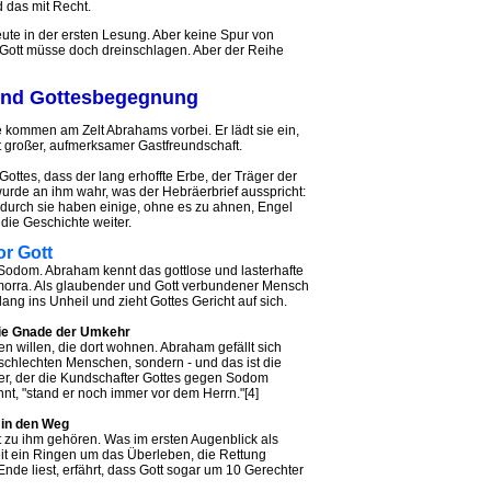
 das mit Recht.
te in der ersten Lesung. Aber keine Spur von
 Gott müsse doch dreinschlagen. Aber der Reihe
und Gottesbegegnung
e kommen am Zelt Abrahams vorbei. Er lädt sie ein,
t großer, aufmerksamer Gastfreundschaft.
ottes, dass der lang erhoffte Erbe, der Träger der
urde an ihm wahr, was der Hebräerbrief ausspricht:
n durch sie haben einige, ohne es zu ahnen, Engel
 die Geschichte weiter.
or Gott
odom. Abraham kennt das gottlose und lasterhafte
rra. Als glaubender und Gott verbundener Mensch
lang ins Unheil und zieht Gottes Gericht auf sich.
die Gnade der Umkehr
n willen, die dort wohnen. Abraham gefällt sich
schlechten Menschen, sondern - und das ist die
 er, der die Kundschafter Gottes gegen Sodom
t, "stand er noch immer vor dem Herrn."[4]
 in den Weg
ht zu ihm gehören. Was im ersten Augenblick als
eit ein Ringen um das Überleben, die Rettung
de liest, erfährt, dass Gott sogar um 10 Gerechter