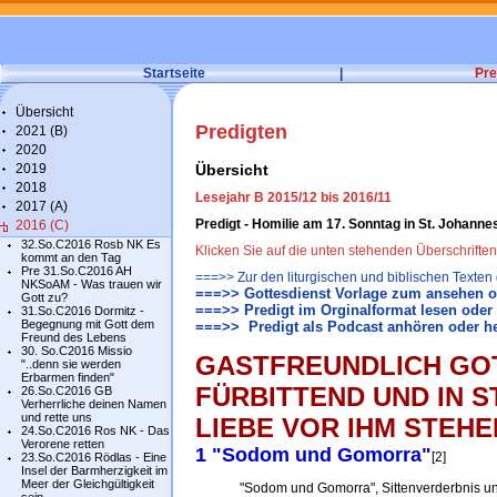
Startseite
|
Pre
Übersicht
Predigten
2021 (B)
2020
2019
Übersicht
2018
Lesejahr B 2015/12 bis 2016/11
2017 (A)
Predigt - Homilie am 17. Sonntag in St. Johanne
2016 (C)
32.So.C2016 Rosb NK Es
Klicken Sie auf die unten stehenden Überschrifte
kommt an den Tag
Pre 31.So.C2016 AH
===>> Zur den liturgischen und biblischen Texten
NKSoAM - Was trauen wir
===>> Gottesdienst Vorlage zum ansehen o
Gott zu?
===>> Predigt im Orginalformat lesen oder
31.So.C2016 Dormitz -
Begegnung mit Gott dem
===>> Predigt als Podcast anhören oder h
Freund des Lebens
30. So.C2016 Missio
GASTFREUNDLICH GO
"..denn sie werden
Erbarmen finden"
FÜRBITTEND UND IN 
26.So.C2016 GB
Verherrliche deinen Namen
und rette uns
LIEBE VOR IHM STEHE
24.So.C2016 Ros NK - Das
Verorene retten
1 "Sodom und Gomorra"
[2]
23.So.C2016 Rödlas - Eine
Insel der Barmherzigkeit im
Meer der Gleichgültigkeit
"Sodom und Gomorra", Sittenverderbnis un