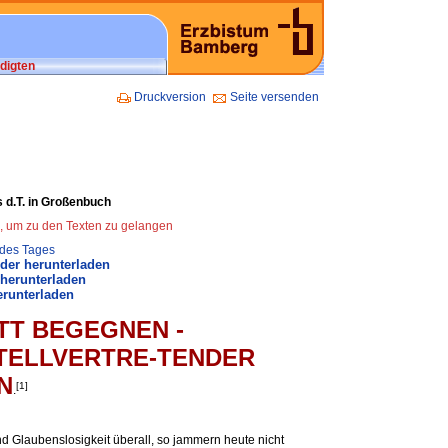
digten
Druckversion
Seite versenden
s d.T. in Großenbuch
n, um zu den Texten zu gelangen
 des Tages
der herunterladen
 herunterladen
erunterladen
TT BEGEGNEN -
STELLVERTRE-TENDER
N
[1]
.
d Glaubenslosigkeit überall, so jammern heute nicht