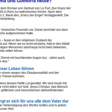
oma und Gomorra heute?
ch dem Roman von Gertrud von Le Fort „Der Kranz der
1926 in Rom zur katholischen Kirche. Nach dem
 2. Band den „Kranz der Engel“ ferstiggestellt. Die
Heidelberg.
hrer römischen Freundin vor. Diese berichtet von dem
Kirche aufgenommen hatte.
 – fasse er den religiösen Zustand der
 auf. Wenn sie es recht verstehe, hält er den Abfall
eutigen Menschen überhaupt nicht mehr bekehren,
ebe retten könne.
en Dienst mit leuchtenden Augen tun; - allein auch
r das.“
 unser Leben führen
nn einem wegen des Glaubensabfall und der
ie Tränen kommen.
ns dessen Neffe Lot gerettet. Wir sind heute mit
e nicht allein vor Gott. Jesus Christus, das Mensch
 göttlichen und menschlichen stellvertretenden
ingt er sich für uns alle dem Vater dar
eder Verkündigung des Wortes Gottes und in jedem
unser Heil.