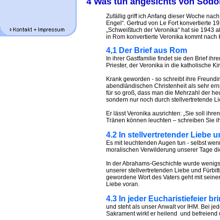
4 Was tun angesichts von Sod
Zufällig griff ich Anfang dieser Woche na
Engel“. Gertrud von Le Fort konvertierte 
„Schweißtuch der Veronika“ hat sie 1943 als
in Rom konvertierte Veronika kommt nach 
4,1 Der Brief aus Rom
In ihrer Gastfamilie findet sie den Brief i
Priester, der Veronika in die katholische 
Krank geworden - so schreibt ihre Freundin
abendländischen Christenheit als sehr ernst
für so groß, dass man die Mehrzahl der h
sondern nur noch durch stellvertretende Li
Er lässt Veronika ausrichten: „Sie soll ihr
Tränen können leuchten – schreiben Sie ih
4.2 In stellvertretender Liebe
Es mit leuchtenden Augen tun - selbst we
moralischen Verwilderung unserer Tage d
In der Abrahams-Geschichte wurde wenigste
unserer stellvertretenden Liebe und Fürbitt
gewordene Wort des Vaters geht mit seiner
Liebe voran.
4.3 In jeder Eucharistiefeier br
und steht als unser Anwalt vor IHM. Bei j
Sakrament wirkt er heilend und befreiend 