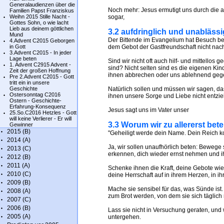
Generalaudienzen über die
Noch mehr: Jesus ermutigt uns durch die 
Familien Papst Franziskus
Weihn 2015 Stille Nacht -
sogar,
Gottes Sohn, o wie lacht
Lieb aus deinem göttlichen
3.2 aufdringlich und unablässig
Mund
Der Bittende im Evangelium hat Besuch be
4.Advent C2015 Geborgen
in Gott
dem Gebot der Gastfreundschaft nicht na
3.Advent C2015 - In jeder
Lage beten
Sind wir nicht oft auch hilf- und mittell
1. Advent C2915 Advent -
sind? Nicht selten sind es die eigenen Kin
Zeit der großen Hoffnung
ihnen abbrechen oder uns ablehnend gege
Pre 2.Advent C2015 - Gott
tritt ein in unsere
Geschichte
Natürlich sollen und müssen wir sagen, dass
Ostersonntag C2016
ihnen unsere Sorge und Liebe nicht entzieh
Ostern - Geschichte-
Erfahrung-Konsequenz
Jesus sagt uns im Vater unser
25.So.C2016 Hetzles - Gott
will keine Verlierer - Er will
3.3 Worum wir zu allererst bete
Gewinner
2015 (B)
"Geheiligt werde dein Name. Dein Reich 
2014 (A)
Ja, wir sollen unaufhörlich beten: Bewege
2013 (C)
erkennen, dich wieder ernst nehmen und ih
2012 (B)
2011 (A)
Schenke ihnen die Kraft, deine Gebote wi
2010 (C)
deine Herrschaft auf in ihrem Herzen, in
2009 (B)
Mache sie sensibel für das, was Sünde ist.
2008 (A)
zum Brot werden, von dem sie sich täglich
2007 (C)
2006 (B)
Lass sie nicht in Versuchung geraten, und 
2005 (A)
untergehen.