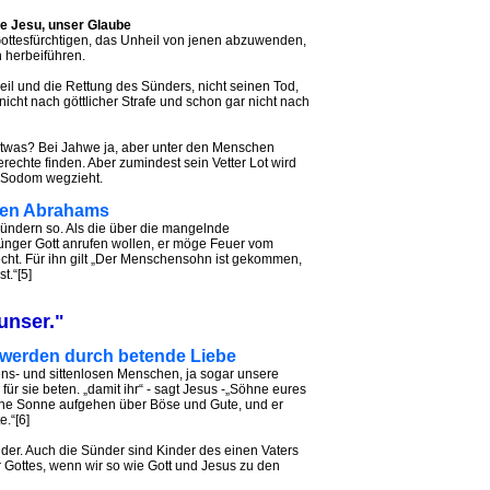
be Jesu, unser Glaube
ottesfürchtigen, das Unheil von jenen abzuwenden,
n herbeiführen.
eil und die Rettung des Sünders, nicht seinen Tod,
nicht nach göttlicher Strafe und schon gar nicht nach
 etwas? Bei Jahwe ja, aber unter den Menschen
echte finden. Aber zumindest sein Vetter Lot wird
s Sodom wegzieht.
lten Abrahams
Sündern so. Als die über die mangelnde
Jünger Gott anrufen wollen, er möge Feuer vom
echt. Für ihn gilt „Der Menschensohn ist gekommen,
t.“[5]
unser."
 werden durch betende Liebe
ns- und sittenlosen Menschen, ja sogar unsere
 für sie beten. „damit ihr“ - sagt Jesus -„Söhne eures
eine Sonne aufgehen über Böse und Gute, und er
.“[6]
nder. Auch die Sünder sind Kinder des einen Vaters
Gottes, wenn wir so wie Gott und Jesus zu den