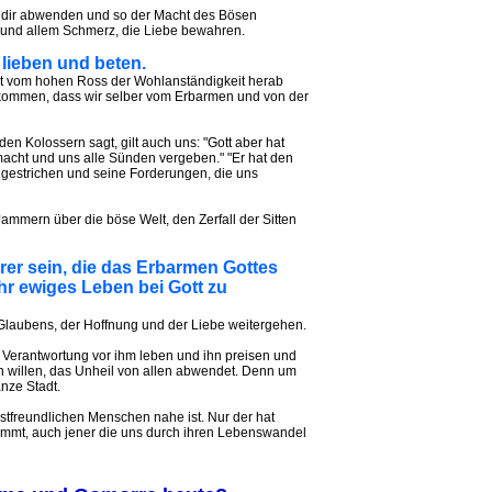
n dir abwenden und so der Macht des Bösen
ht und allem Schmerz, die Liebe bewahren.
lieben und beten.
ht vom hohen Ross der Wohlanständigkeit herab
ommen, dass wir selber vom Erbarmen und von der
en Kolossern sagt, gilt auch uns: "Gott aber hat
acht und uns alle Sünden vergeben." "Er hat den
gestrichen und seine Forderungen, die uns
ammern über die böse Welt, den Zerfall der Sitten
rer sein, die das Erbarmen Gottes
hr ewiges Leben bei Gott zu
laubens, der Hoffnung und der Liebe weitergehen.
 Verantwortung vor ihm leben und ihn preisen und
n willen, das Unheil von allen abwendet. Denn um
nze Stadt.
stfreundlichen Menschen nahe ist. Nur der hat
immt, auch jener die uns durch ihren Lebenswandel