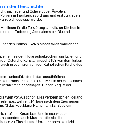
on in der Geschichte
. Jht. mit Feuer und Schwert über Ägypten,
Poitiers in Frankreich vordrang und erst durch den
Frankreich gestoppt wurde.
 Muslimen für die Zerstörung christlicher Kirchen in
ie bei der Eroberung Jerusalems ein Blutbad
d über den Balkon 1526 bis nach Wien vordrangen
 einer riesigen Flotte aufgebrochen, um Italien und
er Ostkirche Konstantinopel 1453 von den Türken
as auch mit dem Zentrum der Katholischen Kirche des
otte - unterstützt durch das unaufhörliche
sten Roms - hat am 7. Okt. 1571 in der Seeschlacht
e vernichtend geschlagen. Dieser Sieg ist der
 Wien vor. Als schon alles verloren schien, gelang
greifer abzuwehren. 14 Tage nach dem Sieg gegen
ns XI das Fest Maria Namen am 12. Sept. ein.
sich auf den Koran berufend immer wieder
ns, sondern auch Muslime, die sich ihren
ance zu Einsicht und Umkehr haben sie nicht
.