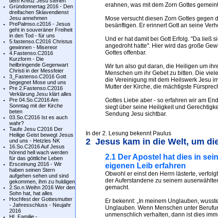
dem Kreuz Jesu stehen
erahnen, was mit dem Zorn Gottes gemeint 
Gründonnertag 2016 - Den
dreifachen Sklavendienst
Jesu annehmen
Mose versucht diesen Zorn Gottes gegen d
PrePalmso.c2016 - Jesus
besänftigen. Er erinnert Gott an seine Ver
geht in souveräner Freiheit
in den Tod - für uns
Und er hat damit bei Gott Erfolg. "Da ließ 
5.fastenso.C2016 Christus
angedroht hatte". Hier wird das große Ge
gewinnen - Misereor
Gottes offenbar.
4.Fastenso.C2016
Kurzform - Die
heilbringende Gegenwart
Wir tun also gut daran, die Heiligen um ih
Christi in der Messfeier
Menschen um ihr Gebet zu bitten. Die vie
3_Fastenso.C2016 Gott
die Vereinigung mit dem Heilswerk Jesu im
begegnet Mose und uns
Mutter der Kirche, die mächtigste Fürspre
Pre 2.Fastenso.C2016
Verklärung Jesu klärt alles
Pre 04.So.C2016 Am
Gottes Liebe aber - so erfahren wir am En
Sonntag mit der Kirche
siegt über seine Heiligkeit und Gerechtigk
beten
Sendung Jesu sichtbar.
03.So.C2016 Ist es auch
wahr?
Taufe Jesu C2016 Der
In der 2. Lesung bekennt Paulus
Heilige Geist bewegt Jesus
2 Jesus kam in die Welt, um di
und uns - Hetzles NK
16.So.C2016 Auf Jesus
hörend hell wach werden
2.1 Der Apostel hat dies in se
für das göttliche Leben
Ersceinung 2016 - Wir
eigenen Leib erfahren
haben seinen Stern
Obwohl er einst den Herrn lästerte, verfol
aufgehen sehen und sind
der Auferstandene zu seinem auserwählten
gekommen, ihm zu huldigen
gemacht.
2.So.n.Weihn 2016 Wer den
Sohn hat, hat alles
Hochfest der Gottesmutter
Er bekennt: „In meinem Unglauben, wusste i
- Jahresschluss - Neujahr
Unglauben. Wenn Menschen unter Berufung 
2016
unmenschlich verhalten, dann ist dies imm
HL.Familie -