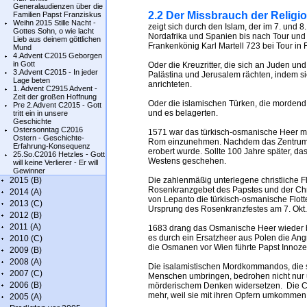
Generalaudienzen über die
2.2 Der Missbrauch der Religi
Familien Papst Franziskus
Weihn 2015 Stille Nacht -
zeigt sich durch den Islam, der im 7. und 8
Gottes Sohn, o wie lacht
Nordafrika und Spanien bis nach Tour und 
Lieb aus deinem göttlichen
Frankenkönig Karl Martell 723 bei Tour in 
Mund
4.Advent C2015 Geborgen
in Gott
Oder die Kreuzritter, die sich an Juden und
3.Advent C2015 - In jeder
Palästina und Jerusalem rächten, indem s
Lage beten
anrichteten.
1. Advent C2915 Advent -
Zeit der großen Hoffnung
Oder die islamischen Türken, die morden
Pre 2.Advent C2015 - Gott
und es belagerten.
tritt ein in unsere
Geschichte
Ostersonntag C2016
1571 war das türkisch-osmanische Heer mit
Ostern - Geschichte-
Rom einzunehmen. Nachdem das Zentrum d
Erfahrung-Konsequenz
erobert wurde. Sollte 100 Jahre später, d
25.So.C2016 Hetzles - Gott
Westens geschehen.
will keine Verlierer - Er will
Gewinner
2015 (B)
Die zahlenmäßig unterlegene christliche Fl
Rosenkranzgebet des Papstes und der Chri
2014 (A)
von Lepanto die türkisch-osmanische Flott
2013 (C)
Ursprung des Rosenkranzfestes am 7. Okt.
2012 (B)
2011 (A)
1683 drang das Osmanische Heer wieder bis
es durch ein Ersatzheer aus Polen die An
2010 (C)
die Osmanen vor Wien führte Papst Innoze
2009 (B)
2008 (A)
Die isalamistischen Mordkommandos, die 
2007 (C)
Menschen umbringen, bedrohen nicht nur u
2006 (B)
mörderischem Denken widersetzen. Die Ch
mehr, weil sie mit ihren Opfern umkommen
2005 (A)