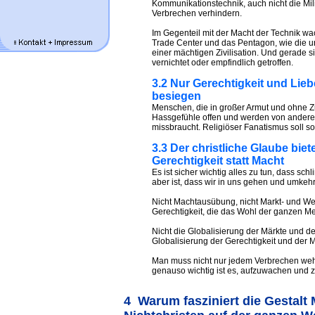
Kommunikationstechnik, auch nicht die Mi
Verbrechen verhindern.
Im Gegenteil mit der Macht der Technik w
Trade Center und das Pentagon, wie die u
einer mächtigen Zivilisation. Und gerade 
vernichtet oder empfindlich getroffen.
3.2 Nur Gerechtigkeit und Li
besiegen
Menschen, die in großer Armut und ohne Zu
Hassgefühle offen und werden von andere
missbraucht. Religiöser Fanatismus soll so
3.3 Der christliche Glaube biet
Gerechtigkeit statt Macht
Es ist sicher wichtig alles zu tun, dass s
aber ist, dass wir in uns gehen und umkeh
Nicht Machtausübung, nicht Markt- und We
Gerechtigkeit, die das Wohl der ganzen Men
Nicht die Globalisierung der Märkte und d
Globalisierung der Gerechtigkeit und der
Man muss nicht nur jedem Verbrechen we
genauso wichtig ist es, aufzuwachen und 
4 Warum fasziniert die Gestalt 