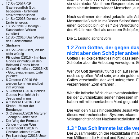
sein
sie sich nieder. Von ihnen Gespendetes un
17.So.C2016 GB
Gastfreundlich Gott
der bis heute immer wieder Menschen, au
begegnen - fürbittend
stellvertrtend lieben
Noch schlimmer: der einst getaufte, alle 
14.So.C2016 Dormitz - die
Messmer ließ sich in maßloser Selbstüber
Ernte ist gross
einen Gott gibt, bin ich es." Die Vergötzu
13.So.C2016 Honings -
des Abfalls von Gott als unserem Schöpfer,
Satanisches Wirken
scheitert
12.So.C2016 Das Wesen
Die 1. Lesung spricht vom
des Christentums
Startseite
1.2 Zorn Gottes, der gegen da
09.So.C2016 Herr, ich bin
nicht aber den Schöpfer anbet
nicht würdig
Pfingsten C2016 - Im Haus
Gottes Heiligkeit erträgt es nicht, dass s
Gottes einmütig um den
Schöpfer aber die Anbetung verweigern. Got
Beistand Gottes bitten
Christi Himelfahrt C2016 KS
Wer vor Gott davonläuft und sich auf sein
- Gott steigt empor, Erde
noch so großem Wert sein, wie ein golden
jauchze
6.Osterso C2016 Wir
Gottes verschmäht, der wird untergehen. 
werden kommen und bei
verzehrenden Zorn erfahren.
ihm wohnen
5. Osterso.C2016 Hetzles -
Wer die irdische Wirklichkeit verabsolutie
Gotttes Herrlichkeit in
bei der Durchsetzung seiner Interessen im
Jesus und in uns
haben mit millionenfachem Mord geglaubt 
4.Osterso.C2016 - Die
Kirche - Mutter der
Berufungen
Der von den Nazis hingerichtete Jesuit Alf
3. Osterso.C2016 Märtyrer
dieses verbrecherischen Systems erkannt.
- Zeugen Christi sein
Volksgerichtshof der Nazionalsozialisten stel
Der Weg der Emmaus
Jünger - unser Weg
1.3 “Das Schlimmste ist die v
Osternacht C2016 In
Christus leben für Gott
Der Zusammenbruch der Nazidiktatur mit 5
Pre Karfreitag C2016 Unter
von Millionen die Heimat und Besitz verlo