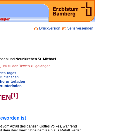
digten
Druckversion
Seite versenden
enbach und Neunkirchen St. Michael
n, um zu den Texten zu gelangen
 des Tages
runterladen
 herunterladen
erunterladen
[1]
TEN
geworden ist
t vom Abfall des ganzen Gottes Volkes, während
uf dem Berg weilt. Vor einem Kalb aus Metall werfen