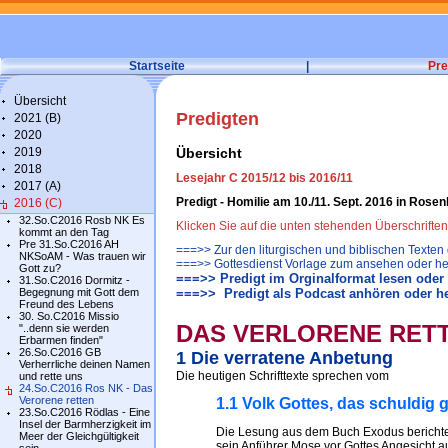
Startseite
|
Pre
Übersicht
Predigten
2021 (B)
2020
2019
Übersicht
2018
Lesejahr C 2015/12 bis 2016/11
2017 (A)
Predigt - Homilie am 10./11. Sept. 2016 in Ros
2016 (C)
32.So.C2016 Rosb NK Es
Klicken Sie auf die unten stehenden Überschrifte
kommt an den Tag
Pre 31.So.C2016 AH
===>> Zur den liturgischen und biblischen Texten
NKSoAM - Was trauen wir
===>> Gottesdienst Vorlage zum ansehen oder he
Gott zu?
===>> Predigt im Orginalformat lesen oder
31.So.C2016 Dormitz -
Begegnung mit Gott dem
===>> Predigt als Podcast anhören oder h
Freund des Lebens
30. So.C2016 Missio
DAS VERLORENE RET
"..denn sie werden
Erbarmen finden"
26.So.C2016 GB
1 Die verratene Anbetung
Verherrliche deinen Namen
Die heutigen Schrifttexte sprechen vom
und rette uns
24.So.C2016 Ros NK - Das
Verorene retten
1.1 Volk Gottes, das schuldig 
23.So.C2016 Rödlas - Eine
Insel der Barmherzigkeit im
Die Lesung aus dem Buch Exodus berichte
Meer der Gleichgültigkeit
sein Anführer Mose vor Gottes Angesicht a