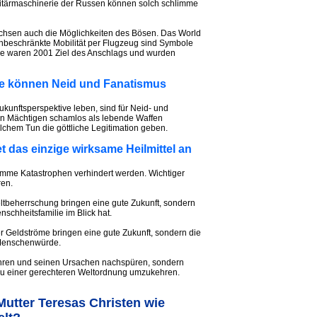
litärmaschinerie der Russen können solch schlimme
achsen auch die Möglichkeiten des Bösen. Das World
nbeschränkte Mobilität per Flugzeug sind Symbole
sie waren 2001 Ziel des Anschlags und wurden
ebe können Neid und Fanatismus
kunftsperspektive leben, sind für Neid- und
n Mächtigen schamlos als lebende Waffen
lchem Tun die göttliche Legitimation geben.
et das einzige wirksame Heilmittel an
chlimme Katastrophen verhindert werden. Wichtiger
ren.
ltbeherrschung bringen eine gute Zukunft, sondern
schheitsfamilie im Blick hat.
er Geldströme bringen eine gute Zukunft, sondern die
 Menschenwürde.
hren und seinen Ursachen nachspüren, sondern
zu einer gerechteren Weltordnung umzukehren.
Mutter Teresas Christen wie