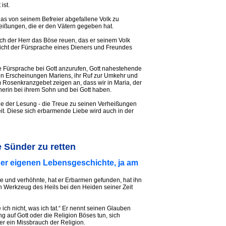
ist.
as von seinem Befreier abgefallene Volk zu
heißungen, die er den Vätern gegeben hat.
sich der Herr das Böse reuen, das er seinem Volk
wicht der Fürsprache eines Dieners und Freundes
re Fürsprache bei Gott anzurufen, Gott nahestehende
len Erscheinungen Mariens, ihr Ruf zur Umkehr und
 Rosenkranzgebet zeigen an, dass wir in Maria, der
cherin bei ihrem Sohn und bei Gott haben.
de der Lesung - die Treue zu seinen Verheißungen
eit. Diese sich erbarmende Liebe wird auch in der
e Sünder zu retten
iner eigenen Lebensgeschichte, ja am
gte und verhöhnte, hat er Erbarmen gefunden, hat ihn
 Werkzeug des Heils bei den Heiden seiner Zeit
ch nicht, was ich tat.“ Er nennt seinen Glauben
auf Gott oder die Religion Böses tun, sich
er ein Missbrauch der Religion.