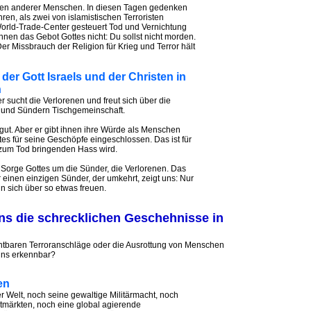
ben anderer Menschen. In diesen Tagen gedenken
ren, als zwei von islamistischen Terroristen
World-Trade-Center gesteuert Tod und Vernichtung
en das Gebot Gottes nicht: Du sollst nicht morden.
Der Missbrauch der Religion für Krieg und Terror hält
der Gott Israels und der Christen in
h
r sucht die Verlorenen und freut sich über die
n und Sündern Tischgemeinschaft.
 gut. Aber er gibt ihnen ihre Würde als Menschen
ttes für seine Geschöpfe eingeschlossen. Das ist für
h zum Tod bringenden Hass wird.
e Sorge Gottes um die Sünder, die Verlorenen. Das
 einen einzigen Sünder, der umkehrt, zeigt uns: Nur
n sich über so etwas freuen.
ns die schrecklichen Geschehnisse in
rchtbaren Terroranschläge oder die Ausrottung von Menschen
 uns erkennbar?
en
 Welt, noch seine gewaltige Militärmacht, noch
tmärkten, noch eine global agierende