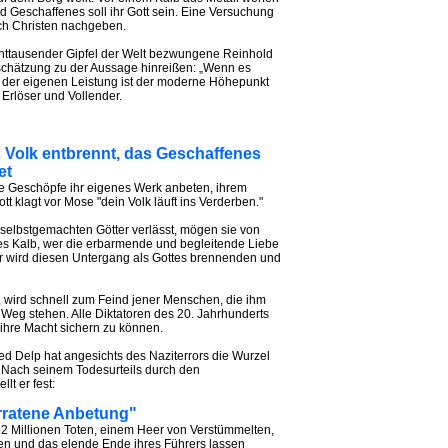
d Geschaffenes soll ihr Gott sein. Eine Versuchung
ch Christen nachgeben.
Achttausender Gipfel der Welt bezwungene Reinhold
schätzung zu der Aussage hinreißen: „Wenn es
ng der eigenen Leistung ist der moderne Höhepunkt
 Erlöser und Vollender.
s Volk entbrennt, das Geschaffenes
et
eine Geschöpfe ihr eigenes Werk anbeten, ihrem
t klagt vor Mose "dein Volk läuft ins Verderben."
e selbstgemachten Götter verlässt, mögen sie von
es Kalb, wer die erbarmende und begleitende Liebe
Er wird diesen Untergang als Gottes brennenden und
rt, wird schnell zum Feind jener Menschen, die ihm
 Weg stehen. Alle Diktatoren des 20. Jahrhunderts
ihre Macht sichern zu können.
red Delp hat angesichts des Naziterrors die Wurzel
 Nach seinem Todesurteils durch den
lt er fest:
erratene Anbetung"
2 Millionen Toten, einem Heer von Verstümmelten,
ren und das elende Ende ihres Führers lassen