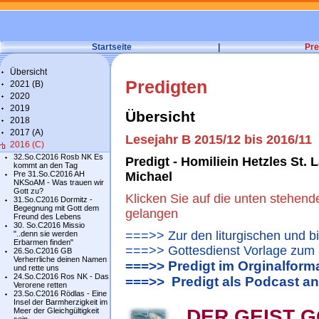
Startseite
|
Pre
Übersicht
Predigten
2021 (B)
2020
2019
Übersicht
2018
2017 (A)
Lesejahr B 2015/12 bis 2016/11
2016 (C)
32.So.C2016 Rosb NK Es
Predigt - Homiliein Hetzles St.
kommt an den Tag
Pre 31.So.C2016 AH
Michael
NKSoAM - Was trauen wir
Gott zu?
Klicken Sie auf die unten stehend
31.So.C2016 Dormitz -
Begegnung mit Gott dem
gelangen
Freund des Lebens
30. So.C2016 Missio
===>> Zur den liturgischen und b
"..denn sie werden
Erbarmen finden"
===>> Gottesdienst Vorlage zum 
26.So.C2016 GB
Verherrliche deinen Namen
===>> Predigt im Orginalform
und rette uns
24.So.C2016 Ros NK - Das
===>> Predigt als Podcast a
Verorene retten
23.So.C2016 Rödlas - Eine
Insel der Barmherzigkeit im
DER GEIST 
Meer der Gleichgültigkeit