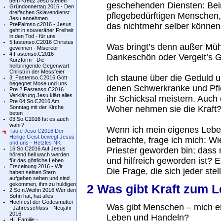
dem Kreuz Jesu stehen
geschehenden Diensten: Be
Gründonnertag 2016 - Den
dreifachen Sklavendienst
pflegebedürftigen Menschen,
Jesu annehmen
PrePalmso.c2016 - Jesus
das nichtmehr selber können 
geht in souveräner Freiheit
in den Tod - für uns
5.fastenso.C2016 Christus
Was bringt’s denn außer Mühe
gewinnen - Misereor
4.Fastenso.C2016
Dankeschön oder Vergelt’s G
Kurzform - Die
heilbringende Gegenwart
Christi in der Messfeier
Ich staune über die Geduld 
3_Fastenso.C2016 Gott
begegnet Mose und uns
denen Schwerkranke und Pfl
Pre 2.Fastenso.C2016
Verklärung Jesu klärt alles
ihr Schicksal meistern. Auch d
Pre 04.So.C2016 Am
Sonntag mit der Kirche
Woher nehmen sie die Kraft
beten
03.So.C2016 Ist es auch
wahr?
Wenn ich mein eigenes Lebe
Taufe Jesu C2016 Der
Heilige Geist bewegt Jesus
betrachte, frage ich mich: W
und uns - Hetzles NK
16.So.C2016 Auf Jesus
Priester geworden bin; dass 
hörend hell wach werden
und hilfreich geworden ist? 
für das göttliche Leben
Ersceinung 2016 - Wir
Die Frage, die sich jeder stel
haben seinen Stern
aufgehen sehen und sind
gekommen, ihm zu huldigen
2 Was gibt Kraft zum 
2.So.n.Weihn 2016 Wer den
Sohn hat, hat alles
Hochfest der Gottesmutter
Was gibt Menschen – mich ein
- Jahresschluss - Neujahr
2016
Leben und Handeln?
HL.Familie -