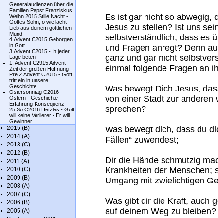
Generalaudienzen über die
Familien Papst Franziskus
Es ist gar nicht so abwegig, 
Weihn 2015 Stille Nacht -
Gottes Sohn, o wie lacht
Jesus zu stellen? Ist uns se
Lieb aus deinem göttlichen
Mund
selbstverständlich, dass es
4.Advent C2015 Geborgen
in Gott
und Fragen anregt? Denn au
3.Advent C2015 - In jeder
ganz und gar nicht selbstvers
Lage beten
1. Advent C2915 Advent -
einmal folgende Fragen an ih
Zeit der großen Hoffnung
Pre 2.Advent C2015 - Gott
tritt ein in unsere
Geschichte
Was bewegt Dich Jesus, dass
Ostersonntag C2016
von einer Stadt zur anderen 
Ostern - Geschichte-
Erfahrung-Konsequenz
sprechen?
25.So.C2016 Hetzles - Gott
will keine Verlierer - Er will
Gewinner
2015 (B)
Was bewegt dich, dass du di
2014 (A)
Fällen“ zuwendest;
2013 (C)
2012 (B)
Dir die Hände schmutzig ma
2011 (A)
Krankheiten der Menschen; s
2010 (C)
2009 (B)
Umgang mit zwielichtigen Ges
2008 (A)
2007 (C)
Was gibt dir die Kraft, auch
2006 (B)
auf deinem Weg zu bleiben? W
2005 (A)