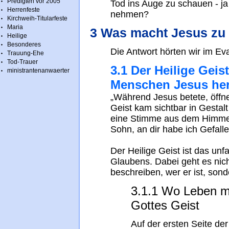
Predigten vor 2005
Tod ins Auge zu schauen - ja
Herrenfeste
nehmen?
Kirchweih-Titularfeste
Maria
3 Was macht Jesus zu 
Heilige
Besonderes
Die Antwort hörten wir im Ev
Trauung-Ehe
Tod-Trauer
3.1 Der Heilige Gei
ministrantenanwaerter
Menschen Jesus he
„Während Jesus betete, öffne
Geist kam sichtbar in Gestalt
eine Stimme aus dem Himmel 
Sohn, an dir habe ich Gefalle
Der Heilige Geist ist das un
Glaubens. Dabei geht es nich
beschreiben, wer er ist, sond
3.1.1 Wo Leben mög
Gottes Geist
Auf der ersten Seite der