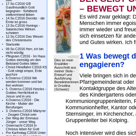
sein
17.So.C2016 GB
– BEWEGT U
Gastfreundlich Gott
begegnen - fürbittend
stellvertrtend lieben
Es wird zwar geklagt: 
14.So.C2016 Dormitz - die
Ernte ist gross
Menschen immer egoist
13.So.C2016 Honings -
immer wieder und freue
Satanisches Wirken
scheitert
sich einsetzen für and
12.So.C2016 Das Wesen
des Christentums
und Gutes wirken. Ich 
Startseite
09.So.C2016 Herr, ich bin
nicht würdig
1 Was bewegt d
Pfingsten C2016 - Im Haus
vd2010
Gottes einmütig um den
Dies ist mein
engagieren?
Beistand Gottes bitten
Erwählter -
Christi Himelfahrt C2016 KS
Ausschnitt aus
- Gott steigt empor, Erde
meiner Stola -
jauchze
Viele bringen sich in d
Entwurf und
6.Osterso C2016 Wir
Ausführung
Pfarrgemeinderat oder 
werden kommen und bei
Beneiktinerinnen
ihm wohnen
in Orselina
Kontaktgruppe des Alte
5. Osterso.C2016 Hetzles -
(Schweiz)
Gotttes Herrlichkeit in
des Kindergartens oder
Jesus und in uns
4.Osterso.C2016 - Die
Kommuniongruppenleiterin, F
Kirche - Mutter der
Kommunionhelfer, Kantor oder
Berufungen
3. Osterso.C2016 Märtyrer
Sternsinger, im Kirchenchor, 
- Zeugen Christi sein
Der Weg der Emmaus
Gruppenleiter bei Kolping.
Jünger - unser Weg
Osternacht C2016 In
Christus leben für Gott
Noch intensiver wird dies si
Pre Karfreitag C2016 Unter