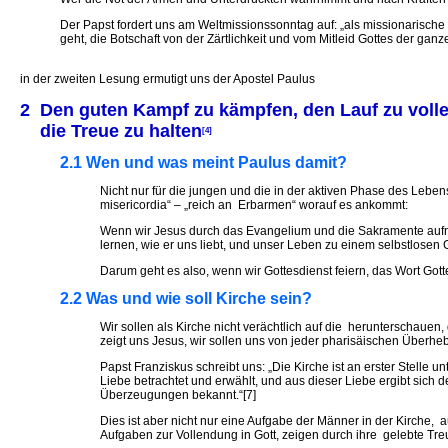
Der Papst fordert uns am Weltmissionssonntag auf: „als missionarische 
geht, die Botschaft von der Zärtlichkeit und vom Mitleid Gottes der gan
in der zweiten Lesung ermutigt uns der Apostel Paulus
2 Den guten Kampf zu kämpfen, den Lauf zu voll
die Treue zu halten
[4]
2.1 Wen und was meint Paulus damit?
Nicht nur für die jungen und die in der aktiven Phase des Lebe
misericordia“ – „reich an Erbarmen“ worauf es ankommt:
Wenn wir Jesus durch das Evangelium und die Sakramente aufne
lernen, wie er uns liebt, und unser Leben zu einem selbstlosen
Darum geht es also, wenn wir Gottesdienst feiern, das Wort Go
2.2 Was und wie soll Kirche sein?
Wir sollen als Kirche nicht verächtlich auf die herunterschaue
zeigt uns Jesus, wir sollen uns von jeder pharisäischen Überh
Papst Franziskus schreibt uns: „Die Kirche ist an erster Stelle un
Liebe betrachtet und erwählt, und aus dieser Liebe ergibt sich de
Überzeugungen bekannt.“[7]
Dies ist aber nicht nur eine Aufgabe der Männer in der Kirche
Aufgaben zur Vollendung in Gott, zeigen durch ihre gelebte Treu