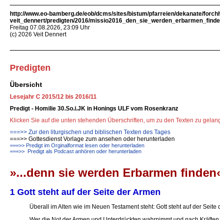
http://www.eo-bamberg.de/eob/dcms/sites/bistum/pfarreien/dekanate/forch
veit_dennert/predigten/2016/missio2016_den_sie_werden_erbarmen_finde
Freitag 07.08.2026, 23:09 Uhr
(c) 2026 Veit Dennert
Predigten
Übersicht
Lesejahr C 2015/12 bis 2016/11
Predigt - Homilie 30.So.i.JK in Honings ULF vom Rosenkranz
Klicken Sie auf die unten stehenden Überschriften, um zu den Texten zu gela
===>> Zur den liturgischen und biblischen Texten des Tages
===>> Gottesdienst Vorlage zum ansehen oder herunterladen
===>> Predigt im Orginalformat lesen oder herunterladen
===>> Predigt als Podcast anhören oder herunterladen
»...denn sie werden Erbarmen finden
1 Gott steht auf der Seite der Armen
Überall im Alten wie im Neuen Testament steht: Gott steht auf der Seite d
Wer die Not der Armen und Unterdrückten wahrnimmt und nach Kräften hil