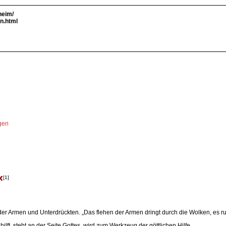
heim/
n.html
ngen
«
[1]
er Armen und Unterdrückten. „Das flehen der Armen dringt durch die Wolken, es ruht ni
ft, steht an der Seite Gottes, wird zum Werkzeug der göttlichen Hilfe.