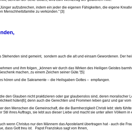
Jünger aufzubrechen, indem ein jeder die eigenen Fähigkeiten, die eigene Kreativi
zen Menschheitsfamilie zu verkünden." [3]
enden,
ns Stehenden sind gemeint, sondern auch die alt und einsam Gewordenen. Der heili
hmen und ihm folgen, „können wir durch das Wirken des Heiligen Geistes barmher
 Geschenk machen, zu einem Zeichen seiner Güte."[5]
ttes hören und die Sakramente – die Heilsgaben Gottes – empfangen.
n, die den Glauben nicht praktizieren oder gar glaubenslos sind, deren moralische
eblichkeit hüten[6]; denn auch die Gerechten und Frommen leben ganz und gar vom
ter den Menschen die Gemeinschaft, die die Barmherzigkeit Christi lebt: stets fühlte 
r Stil ihres Auftrags, sie lebt aus dieser Liebe und macht sie unter allen Völkern i
, auch wenn Christus nur den Männern das Apostelamt übertragen hat - auch die F
e, dass Gott treu ist. Papst Franziskus sagt von Ihnen,