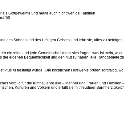
r als Gottgeweihte und heute auch nicht wenige Familien
t.“[8]
d des Sohnes und des Heiligen Geistes, und lehrt sie, alles zu befolgen,
er einzelne und jede Gemeinschaft muss sich fragen, was ist mein, was
 aus der eigenen Bequemlichkeit und den Mut zu haben, alle Randgebiete zu
ius XI bestätigt wurde. Die kirchlichen Hilfswerke prüfen sorgfältig, wo
hes Vorbild für die Kirche, lehre alle – Männer und Frauen und Familien –,
hen, Kulturen und Völkern und erfüllt sie mit freudiger Barmherzigkeit.“