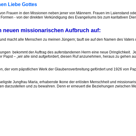
hen Liebe Gottes
z von Frauen in den Missionen neben jener von Männern. Frauen im Laienstand ode
 Formen - von der direkten Verkündigung des Evangeliums bis zum karitativen Diens
em neuen missionarischen Aufbruch auf:
 und macht alle Menschen zu meinen Jüngern; tauft sie auf den Namen des Vaters un
ungen bekommt der Auftrag des auferstandenen Herrn eine neue Dringlichkeit. Jed
t der Papst – „wir alle sind aufgefordert, diesen Ruf anzunehmen, heraus zu gehen
, der vom päpstlichen Werk der Glaubensverbreitung gefördert und 1926 von Papst P
seligste Jungfrau Maria, erhabenste Ikone der erlösten Menschheit und missionarisc
n darzustellen und zu bewahren. Denn er erneuert die Beziehungen zwischen Mensc