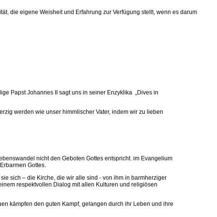
tät, die eigene Weisheit und Erfahrung zur Verfügung stellt, wenn es darum
ge Papst Johannes II sagt uns in seiner Enzyklika „Dives in
zig werden wie unser himmlischer Vater, indem wir zu lieben
r Lebenswandel nicht den Geboten Gottes entspricht. im Evangelium
 Erbarmen Gottes.
sie sich – die Kirche, die wir alle sind - von ihm in barmherziger
n einem respektvollen Dialog mit allen Kulturen und religiösen
rauen kämpfen den guten Kampf, gelangen durch ihr Leben und ihre