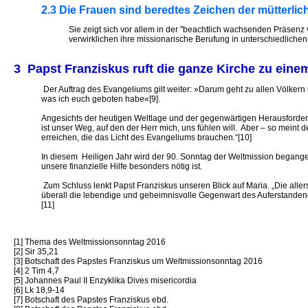
2.3 Die Frauen sind beredtes Zeichen der mütterlic
Sie zeigt sich vor allem in der "beachtlich wachsenden Präsen
verwirklichen ihre missionarische Berufung in unterschiedlichen
3 Papst Franziskus ruft die ganze Kirche zu ein
Der Auftrag des Evangeliums gilt weiter: »Darum geht zu allen Völkern
was ich euch geboten habe«[9].
Angesichts der heutigen Weltlage und der gegenwärtigen Herausforder
ist unser Weg, auf den der Herr mich, uns fühlen will. Aber – so mein
erreichen, die das Licht des Evangeliums brauchen.“[10]
In diesem Heiligen Jahr wird der 90. Sonntag der Weltmission begangen
unsere finanzielle Hilfe besonders nötig ist.
Zum Schluss lenkt Papst Franziskus unseren Blick auf Maria. „Die aller
überall die lebendige und geheimnisvolle Gegenwart des Auferstandene
[11]
[1] Thema des Weltmissionsonntag 2016
[2] Sir 35,21
[3] Botschaft des Papstes Franziskus um Weltmissionsonntag 2016
[4] 2 Tim 4,7
[5] Johannes Paul II Enzyklika Dives misericordia
[6] Lk 18,9-14
[7] Botschaft des Papstes Franziskus ebd.