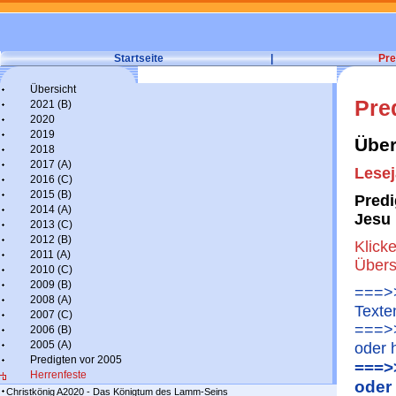
Startseite
|
Pre
Übersicht
Pre
2021 (B)
2020
2019
Über
2018
2017 (A)
Lesej
2016 (C)
2015 (B)
Predi
2014 (A)
Jesu 
2013 (C)
2012 (B)
Klick
2011 (A)
Übers
2010 (C)
2009 (B)
===>>
2008 (A)
Texte
2007 (C)
===>>
2006 (B)
2005 (A)
oder 
Predigten vor 2005
===>
Herrenfeste
oder
Christkönig A2020 - Das Königtum des Lamm-Seins