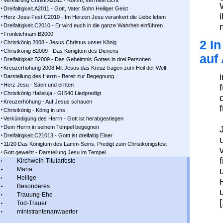
Verklärung Christi A2011 - Komm, sei mein Licht
Dreifaltigkeit.A2011 - Gott, Vater Sohn Heiliger Geist
Herz-Jesu-Fest C2010 - Im Herzen Jesu verankert die Liebe leben
Dreifaltigkeit.C2010 - Er wird euch in die ganze Wahrheit einführen
Fronleichnam.B2000
2 I
Christkönig 2008 - Jesus Christus unser König
Christkönig B2009 - Das Königtum des Dienens
auf
Dreifaltigkeit.B2009 - Das Geheimnis Gottes in drei Personen
Kreuzerhöhung 2008 Mit Jesus das Kreuz tragen zum Heil der Welt
Darstellung des Herrn - Bereit zur Begegnung
Herz Jesu - Säen und ernten
Christkönig Halleluja - Gl 540 Liedpredigt
Kreuzerhöhung - Auf Jesus schauen
Christkönig - König in uns
Verkündigung des Herrn - Gott ist herabgestiegen
Dem Herrn in seinem Tempel begegnen
Dreifaltigkeit.C21013 - Gottt ist dreifaltig Einer
11/20 Das Königtum des Lamm-Seins, Predigt zum Christkönigsfest
Gott geweiht - Darstellung Jesu im Tempel
Kirchweih-Titularfeste
Maria
Heilige
Besonderes
Trauung-Ehe
[
Tod-Trauer
ministrantenanwaerter