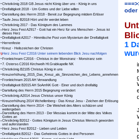
===>
Christkönig 2018 GB Jesus nicht König über uns - König in uns
Dreifaltigkeit 2018 - Um Gottes und der Liebe willen
oder
Darstellung des Herrm 2018 - Bereit zur Begegnung mitdem Erlöser
Taufe Jesu B2018 Hört und ihr werdet leben
Unt
Christkönig 2017 - Das Königtum des Lammes
Herz Jesu Fest A2917 - Gott hat ein Herz für uns Menschen - Jesus ist
Bli
dieses Herz
Dreifaltigkeit A2017 - Himmlische Post vom Mysterium der Dreifaltigkeit
1 D
Herrenfeste
Kreuz - Heilszeichen der Christen
wur
Herz Jesu Fest C2016 Unter seinem liebenden Blick Jesu nachfolgen
Fronleichnam C2016 - Christus in der Monstranz - Monstranz sein
7. Osterso.C2016 Kirchweih Hl.Grabkapelle NK
Christkönig B2105 Christus König in uns
Kreuzerhöhung_2015_Das_Kreuz_als_Sinnzeichen_des_Lebens_annehmen
Fronleichnam 2015 AH Verwandlung
Dreifaltigkeit B2015 AH SoAmNK Gott - Einer und doch dreifaltig
Dartellung des Herrn 2015 Begegnung verändert
Christkönig.A2014 Jesus Christus unser König
Kreuzerhöhung 2014 Wchellenberg - Das Kreuz Jesu - Zeichen der Erlösung
Darstellung des Herrn 2014 - Die Weisheit des Alters schätzen und
weitergeben
Darstellung des Herrn 2013 - Der Messias kommt in der Mitte des Volkes
Gottes an
Chrstkönig B2012 - Gottes Königtum in Jesus Christus Mensch geworden
und auferstanden
Herz Jesu Fest B2012 - Lieben und Leiden
Dreifaltigekit.B2012 - Das Geheimnis Gottes in drei Personen