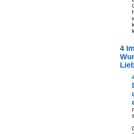
4 I
Wun
Lie