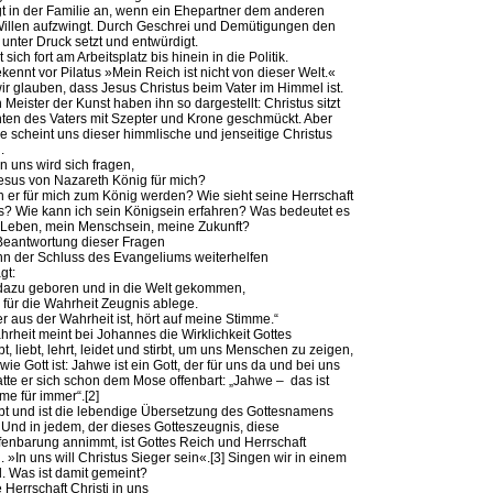
t in der Familie an, wenn ein Ehepartner dem anderen
illen aufzwingt. Durch Geschrei und Demütigungen den
unter Druck setzt und entwürdigt.
 sich fort am Arbeitsplatz bis hinein in die Politik.
kennt vor Pilatus »Mein Reich ist nicht von dieser Welt.«
wir glauben, dass Jesus Christus beim Vater im Himmel ist.
n Meister der Kunst haben ihn so dargestellt: Christus sitzt
ten des Vaters mit Szepter und Krone geschmückt. Aber
e scheint uns dieser himmlische und jenseitige Christus
.
n uns wird sich fragen,
Jesus von Nazareth König für mich?
 er für mich zum König werden? Wie sieht seine Herrschaft
? Wie kann ich sein Königsein erfahren? Was bedeutet es
 Leben, mein Menschsein, meine Zukunft?
Beantwortung dieser Fragen
nn der Schluss des Evangeliums weiterhelfen
gt:
 dazu geboren und in die Welt gekommen,
 für die Wahrheit Zeugnis ablege.
er aus der Wahrheit ist, hört auf meine Stimme.“
hrheit meint bei Johannes die Wirklichkeit Gottes
t, liebt, lehrt, leidet und stirbt, um uns Menschen zu zeigen,
wie Gott ist: Jahwe ist ein Gott, der für uns da und bei uns
hatte er sich schon dem Mose offenbart: „Jahwe – das ist
e für immer“.[2]
bt und ist die lebendige Übersetzung des Gottesnamens
nd in jedem, der dieses Gotteszeugnis, diese
fenbarung annimmt, ist Gottes Reich und Herrschaft
. »In uns will Christus Sieger sein«.[3] Singen wir in einem
d. Was ist damit gemeint?
 Herrschaft Christi in uns