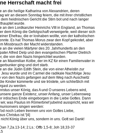
ine Herrschaft macht frei
e an die heilige Katharina von Alexandrien, deren
g wir an diesem Sonntag feiern, die mit ihrer christlichen
 dem heidnischen Gericht die Stirn bot und nach langer
nthauptet wurde.
e an den Lordkanzler Heinrichs VIII in England, an Thomas
er dem König die Gefolgschaft verweigerte, weil dieser sich
iner Ehefrau, die er loshaben wollte, von der katholischen
rennte. Es hat Thomas Morus zwar den Kopf gekostet, aber
em Missbrauch der Macht widerstanden.
e an die vielen Märtyrer des 20. Jahrhunderts an den
pater Alfred Delp und den evangelischen Pfarrer Dietrich
r, die von den Nazis hingerichtet wurden.
e an Maximilian Kolbe, der im KZ für einen Familienvater in
erbunker ging und dort starb.
e an die Jüdin Edith Stein, die von einer Atheistin zur
 Jesu wurde und im Carmel die radikale Nachfolge Jesu
ie von den Nazis gefangen auf dem Weg nach Auschwitz
die Kinder kümmerte und sie tröstete, um schließlich mit
rgast zu werden.
istus unser König, das A und O unseres Lebens wird,
 unsere ganze Existenz, unser Anfang, unser Lebensweg
r irdisches Ende eingeborgen in die Liebe Gottes. Dann
 wir, was Paulus im Römerbrief jubelnd ausspricht, was wir
munionvers singen werden:
od noch Leben trennen uns von Gottes Liebe,
sus Christus ist.“[4]
t nicht König über uns, sondern in uns. Gott sei Dank!
: Dan 7,2a.13-14; 2.Ls.: Offb 1,5-8; Joh 18,33-37
15