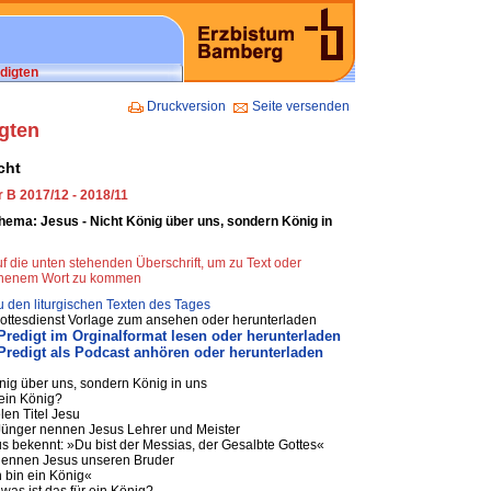
digten
Druckversion
Seite versenden
gten
cht
 B 2017/12 - 2018/11
hema: Jesus - Nicht König über uns, sondern König in
uf die unten stehenden Überschrift, um zu Text oder
henem Wort zu kommen
 den liturgischen Texten des Tages
ottesdienst Vorlage zum ansehen oder herunterladen
redigt im Orginalformat lesen oder herunterladen
redigt als Podcast anhören oder herunterladen
nig über uns, sondern König in uns
ein König?
len Titel Jesu
Jünger nennen Jesus Lehrer und Meister
us bekennt: »Du bist der Messias, der Gesalbte Gottes«
 nennen Jesus unseren Bruder
ch bin ein König«