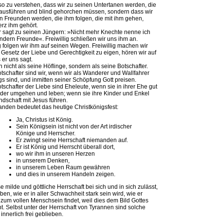
t so zu verstehen, dass wir zu seinen Untertanen werden, die
ausführen und blind gehorchen müssen, sondern dass wir
n Freunden werden, die ihm folgen, die mit ihm gehen,
rz ihm gehört.
r sagt zu seinen Jüngern: »Nicht mehr Knechte nenne ich
ndern Freunde«. Freiwillig schließen wir uns ihm an.
ig folgen wir ihm auf seinen Wegen. Freiwillig machen wir
 Gesetz der Liebe und Gerechtigkeit zu eigen, hören wir auf
 er uns sagt.
n nicht als seine Höflinge, sondern als seine Botschafter.
tschafter sind wir, wenn wir als Wanderer und Wallfahrer
s sind, und inmitten seiner Schöpfung Gott preisen.
tschafter der Liebe sind Eheleute, wenn sie in ihrer Ehe gut
der umgehen und leben; wenn sie ihre Kinder und Enkel
ndschaft mit Jesus führen.
anden bedeutet das heutige Christkönigsfest:
Ja, Christus ist König.
Sein Königsein ist nicht von der Art irdischer
Könige und Herrscher.
Er zwingt seine Herrschaft niemanden auf.
Er ist König und Herrscht überall dort,
wo wir ihm in unseren Herzen
in unserem Denken,
in unserem Leben Raum gewähren
und dies in unserem Handeln zeigen.
e milde und göttliche Herrschaft bei sich und in sich zulässt,
eben, wie er in aller Schwachheit stark sein wird, wie er
zum vollen Menschsein findet, weil dies dem Bild Gottes
ht. Selbst unter der Herrschaft von Tyrannen sind solche
innerlich frei geblieben.