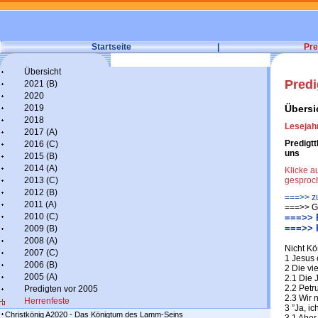
Startseite
|
Pre
Übersicht
Predi
2021 (B)
2020
2019
Übersi
2018
Lesejahr
2017 (A)
Predigtt
2016 (C)
uns
2015 (B)
2014 (A)
Klicke a
2013 (C)
gesproc
2012 (B)
===>> zu
2011 (A)
===>> G
2010 (C)
===>> P
===>> P
2009 (B)
2008 (A)
Nicht Kö
2007 (C)
1 Jesus 
2006 (B)
2 Die vie
2005 (A)
2.1 Die 
2.2 Petr
Predigten vor 2005
2.3 Wir
Herrenfeste
3 ”Ja, i
Christkönig A2020 - Das Königtum des Lamm-Seins