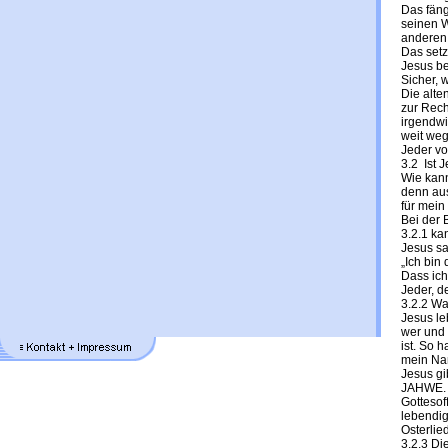
Das fäng
seinen W
anderen 
Das setzt
Jesus be
Sicher, 
Die alte
zur Rech
irgendwi
weit weg
Jeder vo
3.2 Ist 
Wie kann
denn aus
für mein
Bei der 
3.2.1 ka
Jesus sa
„Ich bin
Dass ich
Jeder, d
3.2.2 Wa
Jesus leb
wer und 
ist. So 
mein Nam
Jesus gi
JAHWE. U
Gottesof
lebendig
Osterlie
3.2.3 Die