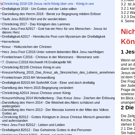
3.1 Aber
Christkönig 2018 GB Jesus nicht König über uns - König in uns
3.2 Ist 
3.2.1 ka
Dreifaltigkeit 2018 - Um Gottes und der Liebe willen
3.2.2 Wa
Darstellung des Herrm 2018 - Bereit zur Begegnung mitdem Erlöser
3.2.3 Die
Taufe Jesu B2018 Hört und ihr werdet leben
4. Seine
Christkönig 2017 - Das Königtum des Lammes
Herz Jesu Fest A2917 - Gott hat ein Herz für uns Menschen - Jesus ist
Nic
dieses Herz
Dreifaltigkeit A2017 - Himmlische Post vom Mysterium der Dreifaltigkeit
Kön
Herrenfeste
Kreuz - Heilszeichen der Christen
1 Jes
Herz Jesu Fest C2016 Unter seinem liebenden Blick Jesu nachfolgen
Fronleichnam C2016 - Christus in der Monstranz - Monstranz sein
Wenn wir
7. Osterso.C2016 Kirchweih Hl.Grabkapelle NK
und an 
Christkönig B2105 Christus König in uns
dann bes
Kreuzerhöhung_2015_Das_Kreuz_als_Sinnzeichen_des_Lebens_annehmen
Jesus st
ist dem 
Fronleichnam 2015 AH Verwandlung
Die Frag
Dreifaltigkeit B2015 AH SoAmNK Gott - Einer und doch dreifaltig
der Jude
Dartellung des Herrn 2015 Begegnung verändert
Frage de
Christkönig.A2014 Jesus Christus unser König
sowieso
Kreuzerhöhung 2014 Wchellenberg - Das Kreuz Jesu - Zeichen der Erlösung
Im Blick
unangem
Darstellung des Herrn 2014 - Die Weisheit des Alters schätzen und
weitergeben
2 Die
Darstellung des Herrn 2013 - Der Messias kommt in der Mitte des Volkes
Gottes an
Die Zeit
Chrstkönig B2012 - Gottes Königtum in Jesus Christus Mensch geworden
Kirche, 
und auferstanden
stehen 
Herz Jesu Fest B2012 - Lieben und Leiden
2.1 Die 
Dreifaltigekit.B2012 - Das Geheimnis Gottes in drei Personen
Sie habe