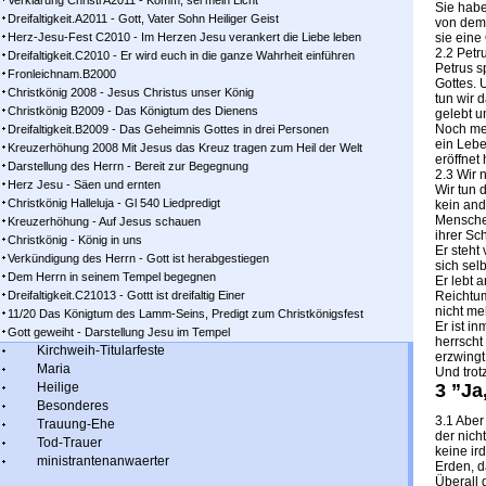
Verklärung Christi A2011 - Komm, sei mein Licht
Sie habe
Dreifaltigkeit.A2011 - Gott, Vater Sohn Heiliger Geist
von dem,
Herz-Jesu-Fest C2010 - Im Herzen Jesu verankert die Liebe leben
sie eine
2.2 Petr
Dreifaltigkeit.C2010 - Er wird euch in die ganze Wahrheit einführen
Petrus s
Fronleichnam.B2000
Gottes. 
Christkönig 2008 - Jesus Christus unser König
tun wir 
Christkönig B2009 - Das Königtum des Dienens
gelebt un
Noch meh
Dreifaltigkeit.B2009 - Das Geheimnis Gottes in drei Personen
ein Lebe
Kreuzerhöhung 2008 Mit Jesus das Kreuz tragen zum Heil der Welt
eröffnet 
Darstellung des Herrn - Bereit zur Begegnung
2.3 Wir
Herz Jesu - Säen und ernten
Wir tun 
Christkönig Halleluja - Gl 540 Liedpredigt
kein and
Menschen
Kreuzerhöhung - Auf Jesus schauen
ihrer Sc
Christkönig - König in uns
Er steht
Verkündigung des Herrn - Gott ist herabgestiegen
sich sel
Dem Herrn in seinem Tempel begegnen
Er lebt 
Dreifaltigkeit.C21013 - Gottt ist dreifaltig Einer
Reichtum
nicht me
11/20 Das Königtum des Lamm-Seins, Predigt zum Christkönigsfest
Er ist in
Gott geweiht - Darstellung Jesu im Tempel
herrscht
Kirchweih-Titularfeste
erzwingt
Maria
Und trot
Heilige
3 ”Ja
Besonderes
3.1 Aber
Trauung-Ehe
der nich
Tod-Trauer
keine ir
ministrantenanwaerter
Erden, d
Überall 