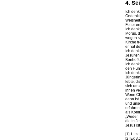
4. Se
Ich denk
Gedenkta
Weisheit
Folter e
Ich denk
Morus, d
wegen se
Kirche t
er hat d
Ich denk
Jesuiten
Bonhöffe
Ich denk
den Hung
Ich denk
Jüngerin
lebte, d
sich um 
ihnen ve
Wenn Chr
dann ist
und unse
erfahren
als Kom
„Weder T
die in Je
Jesus is
[1] 1.Ls
[2] Ex 3,