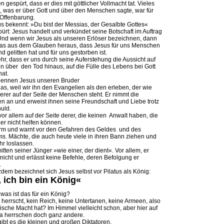
n gespürt, dass er dies mit göttlicher Vollmacht tat. Vieles
 was er über Gott und über den Menschen sagte, war für
 Offenbarung.
us bekennt: »Du bist der Messias, der Gesalbte Gottes«
pürt: Jesus handelt und verkündet seine Botschaft im Auftrag
Und wenn wir Jesus als unseren Erlöser bezeichnen, dann
das aus dem Glauben heraus, dass Jesus für uns Menschen
d gelitten hat und für uns gestorben ist.
r, dass er uns durch seine Auferstehung die Aussicht auf
n über den Tod hinaus, auf die Fülle des Lebens bei Gott
hat.
 nennen Jesus unseren Bruder
das, weil wir ihn den Evangelien als den erleben, der wie
erer auf der Seite der Menschen steht. Er nimmt die
 an und erweist ihnen seine Freundschaft und Liebe trotz
huld.
 vor allem auf der Seite derer, die keinen Anwalt haben, die
ber nicht helfen können.
arm und warnt vor den Gefahren des Geldes und des
s. Mächte, die auch heute viele in ihren Bann ziehen und
hr loslassen.
mitten seiner Jünger »wie einer, der dient«. Vor allem, er
 nicht und erlässt keine Befehle, deren Befolgung er
.
zdem bezeichnet sich Jesus selbst vor Pilatus als König:
, ich bin ein König«
 was ist das für ein König?
t herrscht, kein Reich, keine Untertanen, keine Armeen, also
dische Macht hat? Im Himmel vielleicht schon, aber hier auf
a herrschen doch ganz andere.
gibt es die kleinen und großen Diktatoren.