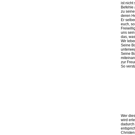
ist nich
Befehle 
zu seine
deren He
Er selbe
euch, so
Freiwill
uns sein
das, was
Wir lebe
Seine Bo
unterweg
Seine Bo
miteinan
zur Freu
So verst
Wer dies
wird erl
dadurch 
entspric
Christen 