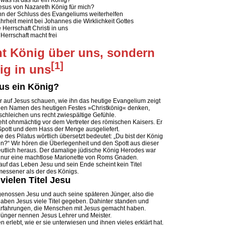
 was ist das für ein König?
Jesus von Nazareth König für mich?
nn der Schluss des Evangeliums weiterhelfen
hrheit meint bei Johannes die Wirklichkeit Gottes
 Herrschaft Christi in uns
 Herrschaft macht frei
ht König über uns, sondern
[1]
ig in uns
us ein König?
 auf Jesus schauen, wie ihn das heutige Evangelium zeigt
den Namen des heutigen Festes »Christkönig« denken,
chleichen uns recht zwiespältige Gefühle.
eht ohnmächtig vor dem Vertreter des römischen Kaisers. Er
Spott und dem Hass der Menge ausgeliefert.
e des Pilatus wörtlich übersetzt bedeutet: „Du bist der König
n?“ Wir hören die Überlegenheit und den Spott aus dieser
utlich heraus. Der damalige jüdische König Herodes war
 nur eine machtlose Marionette von Roms Gnaden.
 auf das Leben Jesu und sein Ende scheint kein Titel
essener als der des Königs.
 vielen Titel Jesu
genossen Jesu und auch seine späteren Jünger, also die
haben Jesus viele Titel gegeben. Dahinter standen und
Erfahrungen, die Menschen mit Jesus gemacht haben.
Jünger nennen Jesus Lehrer und Meister.
n erlebt, wie er sie unterwiesen und ihnen vieles erklärt hat.