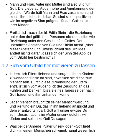
Mann und Frau, Vater und Mutter sind also Bild für
Gott. Die Liebe auf Augenhöhe und Anerkennung der
gleichen Würde hält Mann und Frau zusammen und
macht ihre Liebe fruchtbar. So sind sie im positiven
wie im negativen Sinn prägend für das Gottesbild
ihrer Kinder.
Freilich ist - nach der hl. Edith Stein - die Beziehung
unter den drei göttlichen Personen nicht dieselbe wie
Beziehung unter den Geschöpfen Gottes. Der
unendliche Abstand von Bild und Urbild bleibt. „Aber
dieser Abstand und Unfasslichkeit des Urbildes
ändert nichts daran, dass sich der Sinn des Abbilds
vom Urbild her bestimmt.“[3]
2.1.2 Sich vom Urbild her motivieren zu lassen
Indem sich Eltern liebend und sorgend ihren Kindern
zuwendend für sie da sind, erwecken sie diese zum
Menschsein. Durch diese Zuwendung der Eltern
entfaltet sich vom Augenblick der Zeugung an das
Fühlen und Denken, bis sie eines Tages selber nach
Gott fragen und ihm anhangen können.
Jeder Mensch braucht zu seiner Menschwerdung
und Reifung ein Du, das in ihn liebend anspricht und
dem er antworten darf. Gott will unser ewiges Du
sein. Jesus hat uns im »Vater unser« gelehrt, wir
dürfen und sollen zu Gott Du sagen.
Was bei der Anrede »Vater unser« oder »Gott liebt
dich« in einem Menschen schwingt, hängt wesentlich