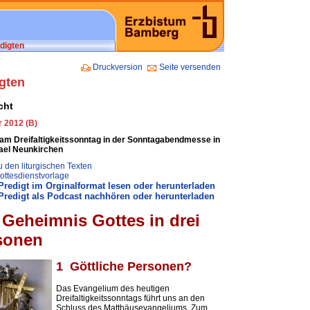
digten
Druckversion
Seite versenden
gten
cht
r 2012 (B)
 am Dreifaltigkeitssonntag in der Sonntagabendmesse in
hael Neunkirchen
 den liturgischen Texten
ottesdienstvorlage
redigt im Orginalformat lesen oder herunterladen
redigt als Podcast nachhören oder herunterladen
 Geheimnis Gottes in drei
sonen
1 Göttliche Personen?
Das Evangelium des heutigen
Dreifaltigkeitssonntags führt uns an den
Schluss des Matthäusevangeliums. Zum