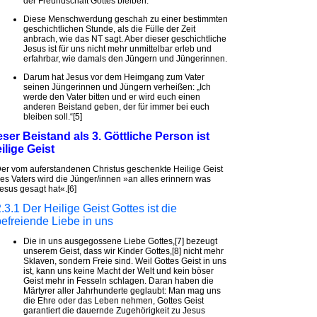
der Freundschaft Gottes bleiben.
Diese Menschwerdung geschah zu einer bestimmten
geschichtlichen Stunde, als die Fülle der Zeit
anbrach, wie das NT sagt. Aber dieser geschichtliche
Jesus ist für uns nicht mehr unmittelbar erleb und
erfahrbar, wie damals den Jüngern und Jüngerinnen.
Darum hat Jesus vor dem Heimgang zum Vater
seinen Jüngerinnen und Jüngern verheißen: „Ich
werde den Vater bitten und er wird euch einen
anderen Beistand geben, der für immer bei euch
bleiben soll.“[5]
eser Beistand als 3. Göttliche Person ist
ilige Geist
er vom auferstandenen Christus geschenkte Heilige Geist
es Vaters wird die Jünger/innen »an alles erinnern was
esus gesagt hat«.[6]
.3.1 Der Heilige Geist Gottes ist die
befreiende Liebe in uns
Die in uns ausgegossene Liebe Gottes,[7] bezeugt
unserem Geist, dass wir Kinder Gottes,[8] nicht mehr
Sklaven, sondern Freie sind. Weil Gottes Geist in uns
ist, kann uns keine Macht der Welt und kein böser
Geist mehr in Fesseln schlagen. Daran haben die
Märtyrer aller Jahrhunderte geglaubt: Man mag uns
die Ehre oder das Leben nehmen, Gottes Geist
garantiert die dauernde Zugehörigkeit zu Jesus