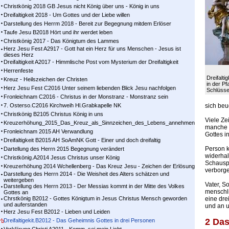
Christkönig 2018 GB Jesus nicht König über uns - König in uns
Dreifaltigkeit 2018 - Um Gottes und der Liebe willen
Darstellung des Herrm 2018 - Bereit zur Begegnung mitdem Erlöser
Taufe Jesu B2018 Hört und ihr werdet leben
Christkönig 2017 - Das Königtum des Lammes
Herz Jesu Fest A2917 - Gott hat ein Herz für uns Menschen - Jesus ist
dieses Herz
Dreifaltigkeit A2017 - Himmlische Post vom Mysterium der Dreifaltigkeit
Herrenfeste
Dreifalti
Kreuz - Heilszeichen der Christen
in der Pf
Herz Jesu Fest C2016 Unter seinem liebenden Blick Jesu nachfolgen
Schlüsse
Fronleichnam C2016 - Christus in der Monstranz - Monstranz sein
7. Osterso.C2016 Kirchweih Hl.Grabkapelle NK
sich be
Christkönig B2105 Christus König in uns
Viele Ze
Kreuzerhöhung_2015_Das_Kreuz_als_Sinnzeichen_des_Lebens_annehmen
manche 
Fronleichnam 2015 AH Verwandlung
Gottes i
Dreifaltigkeit B2015 AH SoAmNK Gott - Einer und doch dreifaltig
Person 
Dartellung des Herrn 2015 Begegnung verändert
widerhal
Christkönig.A2014 Jesus Christus unser König
Schauspi
Kreuzerhöhung 2014 Wchellenberg - Das Kreuz Jesu - Zeichen der Erlösung
verborge
Darstellung des Herrn 2014 - Die Weisheit des Alters schätzen und
weitergeben
Vater, S
Darstellung des Herrn 2013 - Der Messias kommt in der Mitte des Volkes
menschli
Gottes an
Chrstkönig B2012 - Gottes Königtum in Jesus Christus Mensch geworden
eine dre
und auferstanden
und an u
Herz Jesu Fest B2012 - Lieben und Leiden
2 Das
Dreifaltigekit.B2012 - Das Geheimnis Gottes in drei Personen