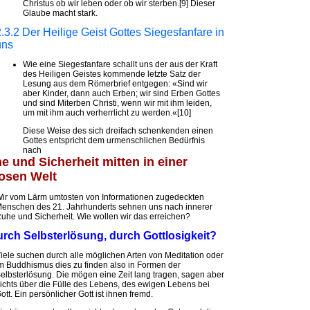
Christus ob wir leben oder ob wir sterben.[9] Dieser
Glaube macht stark.
2.3.2 Der Heilige Geist Gottes Siegesfanfare in
uns
Wie eine Siegesfanfare schallt uns der aus der Kraft
des Heiligen Geistes kommende letzte Satz der
Lesung aus dem Römerbrief entgegen: «Sind wir
aber Kinder, dann auch Erben; wir sind Erben Gottes
und sind Miterben Christi, wenn wir mit ihm leiden,
um mit ihm auch verherrlicht zu werden.«[10]
Diese Weise des sich dreifach schenkenden einen
Gottes entspricht dem urmenschlichen Bedürfnis
nach
e und Sicherheit mitten in einer
losen Welt
ir vom Lärm umtosten von Informationen zugedeckten
enschen des 21. Jahrhunderts sehnen uns nach innerer
uhe und Sicherheit. Wie wollen wir das erreichen?
rch Selbsterlösung, durch Gottlosigkeit?
iele suchen durch alle möglichen Arten von Meditation oder
m Buddhismus dies zu finden also in Formen der
elbsterlösung. Die mögen eine Zeit lang tragen, sagen aber
ichts über die Fülle des Lebens, des ewigen Lebens bei
ott. Ein persönlicher Gott ist ihnen fremd.