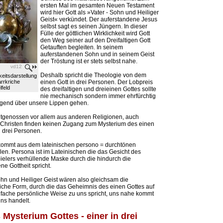
ersten Mal im gesamten Neuen Testament
wird hier Gott als »Vater - Sohn und Heiliger
Geist« verkündet. Der auferstandene Jesus
selbst sagt es seinen Jüngern. In dieser
Fülle der göttlichen Wirklichkeit wird Gott
den Weg seiner auf den Dreifaltigen Gott
Getauften begleiten. In seinem
auferstandenen Sohn und in seinem Geist
der Tröstung ist er stets selbst nahe.
vd12
Deshalb spricht die Theologie von dem
gkeitsdarstellung
arrkriche
einen Gott in drei Personen. Der Lobpreis
lfeld
des dreifaltigen und dreieinen Gottes sollte
nie mechanisch sondern immer ehrfürchtig
ugend über unsere Lippen gehen.
itgenossen vor allem aus anderen Religionen, auch
Christen finden keinen Zugang zum Mysterium des einen
n drei Personen.
kommt aus dem lateinischen persono = durchtönen
len. Persona ist im Lateinischen die das Gesicht des
elers verhüllende Maske durch die hindurch die
ne Gottheit spricht.
ohn und Heiliger Geist wären also gleichsam die
che Form, durch die das Geheimnis des einen Gottes auf
ifache persönliche Weise zu uns spricht, uns nahe kommt
ns handelt.
 Mysterium Gottes - einer in drei