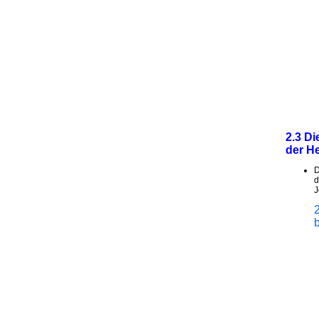
2.3 Di
der He
D
d
J
2