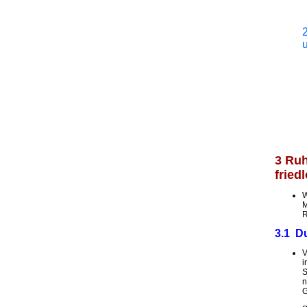
3 Ruh
fried
W
M
R
3.1 Du
V
i
S
n
G