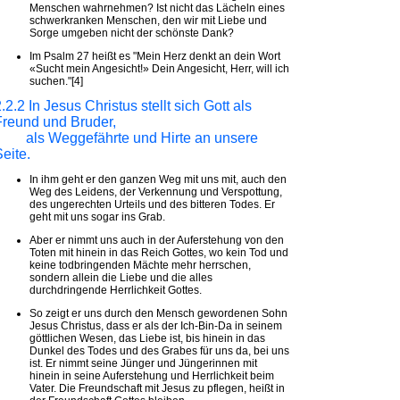
Menschen wahrnehmen? Ist nicht das Lächeln eines
schwerkranken Menschen, den wir mit Liebe und
Sorge umgeben nicht der schönste Dank?
Im Psalm 27 heißt es "Mein Herz denkt an dein Wort
«Sucht mein Angesicht!» Dein Angesicht, Herr, will ich
suchen."[4]
.2.2 In Jesus Christus stellt sich Gott als
Freund und Bruder,
als Weggefährte und Hirte an unsere
eite.
In ihm geht er den ganzen Weg mit uns mit, auch den
Weg des Leidens, der Verkennung und Verspottung,
des ungerechten Urteils und des bitteren Todes. Er
geht mit uns sogar ins Grab.
Aber er nimmt uns auch in der Auferstehung von den
Toten mit hinein in das Reich Gottes, wo kein Tod und
keine todbringenden Mächte mehr herrschen,
sondern allein die Liebe und die alles
durchdringende Herrlichkeit Gottes.
So zeigt er uns durch den Mensch gewordenen Sohn
Jesus Christus, dass er als der Ich-Bin-Da in seinem
göttlichen Wesen, das Liebe ist, bis hinein in das
Dunkel des Todes und des Grabes für uns da, bei uns
ist. Er nimmt seine Jünger und Jüngerinnen mit
hinein in seine Auferstehung und Herrlichkeit beim
Vater. Die Freundschaft mit Jesus zu pflegen, heißt in