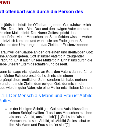
onen
tt offenbart sich durch die Person des
s
ie jüdisch-christliche Offenbarung nennt Gott »Jahwe = Ich
 Bin - Der – Ich – Bin - Da« und den ewigen Vater, der uns
ie eine Mutter liebt. Der Name Gottes spricht das
rbedürfnis vieler Menschen an. Sie möchten wissen, woher
ie letztlich kommen und wohin sie am Ende gehen. Sie
öchten den Ursprung und das Ziel ihrer Existenz kennen.
arauf will der Glaube an den dreieinen und dreifaltigen Gott
ine Antwort geben. Gott ist unser Vater: d.h. zeugender
rsprung. Er ist auch unsere Mutter: d.h. Er hat uns durch die
iebe unserer Eltern geschaffen und beseelt.
enn ich sage »ich glaube an Gott, den Vater« dann erfahre
ch: Meine Existenz erschöpft sich nicht in einem
ergänglichen, endlichen Sein, sondern ich habe meinen
rund und mein Ziel in dem ewigen Gott, der mich mehr
iebt, wie ein guter Vater, wie eine Mutter mich lieben können.
2.1.1 Der Mensch als Mann und Frau ist Abbild
Gottes
In der Heiligen Schrift gibt Gott uns Aufschluss über
seinen Schöpferwillen: "Lasst uns Menschen machen
als unser Abbild, uns ähnlich"[1] „Gott schuf also den
Menschen als sein Abbild; als Abbild Gottes schuf er
ihn. Als Mann und Frau schuf er sie."[2]