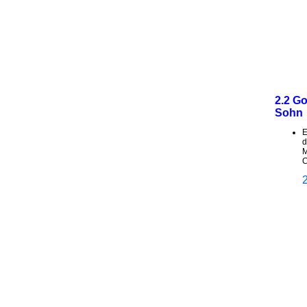
2.2 Go
Sohn
E
d
M
C