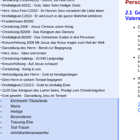
Verklärung Christi A2011 - Komm, sei mein Licht
Pers
Dreifaltigkeit.A2011 - Gott, Vater Sohn Heiliger Geist
Herz-Jesu-Fest C2010 - Im Herzen Jesu verankert die Liebe leben
2.1 Go
Dreifaltigkeit.C2010 - Er wird euch in die ganze Wahrheit einführen
Vater
Fronleichnam.B2000
Christkönig 2008 - Jesus Christus unser König
D
–
Christkönig B2009 - Das Königtum des Dienens
w
Dreifaltigkeit.B2009 - Das Geheimnis Gottes in drei Personen
U
Kreuzerhöhung 2008 Mit Jesus das Kreuz tragen zum Heil der Welt
s
Darstellung des Herrn - Bereit zur Begegnung
m
Herz Jesu - Säen und ernten
D
Christkönig Halleluja - Gl 540 Liedpredigt
e
Kreuzerhöhung - Auf Jesus schauen
U
Christkönig - König in uns
L
Verkündigung des Herrn - Gott ist herabgestiegen
W
Dem Herrn in seinem Tempel begegnen
i
Dreifaltigkeit.C21013 - Gottt ist dreifaltig Einer
v
11/20 Das Königtum des Lamm-Seins, Predigt zum Christkönigsfest
G
Gott geweiht - Darstellung Jesu im Tempel
l
Kirchweih-Titularfeste
Maria
Heilige
Besonderes
Trauung-Ehe
Tod-Trauer
ministrantenanwaerter