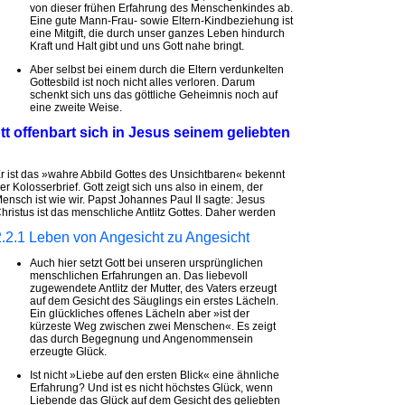
von dieser frühen Erfahrung des Menschenkindes ab.
Eine gute Mann-Frau- sowie Eltern-Kindbeziehung ist
eine Mitgift, die durch unser ganzes Leben hindurch
Kraft und Halt gibt und uns Gott nahe bringt.
Aber selbst bei einem durch die Eltern verdunkelten
Gottesbild ist noch nicht alles verloren. Darum
schenkt sich uns das göttliche Geheimnis noch auf
eine zweite Weise.
tt offenbart sich in Jesus seinem geliebten
r ist das »wahre Abbild Gottes des Unsichtbaren« bekennt
er Kolosserbrief. Gott zeigt sich uns also in einem, der
ensch ist wie wir. Papst Johannes Paul II sagte: Jesus
hristus ist das menschliche Antlitz Gottes. Daher werden
2.2.1 Leben von Angesicht zu Angesicht
Auch hier setzt Gott bei unseren ursprünglichen
menschlichen Erfahrungen an. Das liebevoll
zugewendete Antlitz der Mutter, des Vaters erzeugt
auf dem Gesicht des Säuglings ein erstes Lächeln.
Ein glückliches offenes Lächeln aber »ist der
kürzeste Weg zwischen zwei Menschen«. Es zeigt
das durch Begegnung und Angenommensein
erzeugte Glück.
Ist nicht »Liebe auf den ersten Blick« eine ähnliche
Erfahrung? Und ist es nicht höchstes Glück, wenn
Liebende das Glück auf dem Gesicht des geliebten