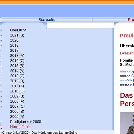
Startseite
|
Pre
Übersicht
Predi
2021 (B)
2020
2019
Übersi
2018
Lesejah
2017 (A)
Homilie
2016 (C)
St. Mic
2015 (B)
2014 (A)
===>> zu
2013 (C)
===>> G
===>> P
2012 (B)
===>> P
2011 (A)
2010 (C)
Das
2009 (B)
2008 (A)
Per
2007 (C)
2006 (B)
2005 (A)
Predigten vor 2005
Herrenfeste
Christkönig A2020 - Das Königtum des Lamm-Seins