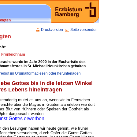
digten
Druckversion
Seite versenden
gten
cht
) Fronleichnam
prache wurde im Jahr 2000 in der Eucharistie des
chnamsfestes in St. Michael Neunkirchen gehalten
edigt im Orginalformat lesen oder herunterladen
iebe Gottes bis in die letzten Winkel
es Lebens hineintragen
remdartig mutet es uns an, wenn wir im Fernsehen
erichte über die Mayas in Guatemala erleben wie dort
as Blut von Hühnern oder Speisen der Gottheit als
pfer dargebracht werden.
nst Gottes erwerben
n den Lesungen haben wir heute gehört, wie früher
enschen versuchten, durch Opfer die Gunst Gottes