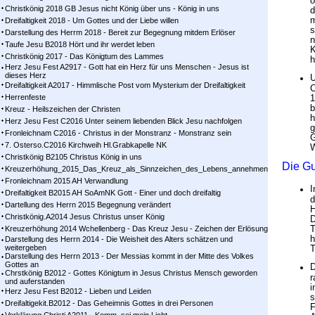
o
Christkönig 2018 GB Jesus nicht König über uns - König in uns
d
m
Dreifaltigkeit 2018 - Um Gottes und der Liebe willen
s
Darstellung des Herrm 2018 - Bereit zur Begegnung mitdem Erlöser
n
Taufe Jesu B2018 Hört und ihr werdet leben
K
Christkönig 2017 - Das Königtum des Lammes
h
Herz Jesu Fest A2917 - Gott hat ein Herz für uns Menschen - Jesus ist
dieses Herz
U
Dreifaltigkeit A2017 - Himmlische Post vom Mysterium der Dreifaltigkeit
C
Herrenfeste
1
b
Kreuz - Heilszeichen der Christen
h
Herz Jesu Fest C2016 Unter seinem liebenden Blick Jesu nachfolgen
g
Fronleichnam C2016 - Christus in der Monstranz - Monstranz sein
G
7. Osterso.C2016 Kirchweih Hl.Grabkapelle NK
W
Christkönig B2105 Christus König in uns
Die G
Kreuzerhöhung_2015_Das_Kreuz_als_Sinnzeichen_des_Lebens_annehmen
Fronleichnam 2015 AH Verwandlung
I
Dreifaltigkeit B2015 AH SoAmNK Gott - Einer und doch dreifaltig
d
Dartellung des Herrn 2015 Begegnung verändert
H
Christkönig.A2014 Jesus Christus unser König
D
T
Kreuzerhöhung 2014 Wchellenberg - Das Kreuz Jesu - Zeichen der Erlösung
h
Darstellung des Herrn 2014 - Die Weisheit des Alters schätzen und
weitergeben
T
Darstellung des Herrn 2013 - Der Messias kommt in der Mitte des Volkes
Gottes an
D
Chrstkönig B2012 - Gottes Königtum in Jesus Christus Mensch geworden
r
und auferstanden
i
Herz Jesu Fest B2012 - Lieben und Leiden
s
Dreifaltigekit.B2012 - Das Geheimnis Gottes in drei Personen
F