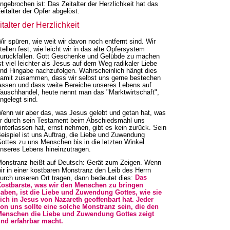
ngebrochen ist: Das Zeitalter der Herzlichkeit hat das
eitalter der Opfer abgelöst.
talter der Herzlichkeit
ir spüren, wie weit wir davon noch entfernt sind. Wir
tellen fest, wie leicht wir in das alte Opfersystem
urückfallen. Gott Geschenke und Gelübde zu machen
st viel leichter als Jesus auf dem Weg radikaler Liebe
nd Hingabe nachzufolgen. Wahrscheinlich hängt dies
amit zusammen, dass wir selbst uns gerne bestechen
assen und dass weite Bereiche unseres Lebens auf
auschhandel, heute nennt man das "Marktwirtschaft",
ngelegt sind.
enn wir aber das, was Jesus gelebt und getan hat, was
r durch sein Testament beim Abschiedsmahl uns
interlassen hat, ernst nehmen, gibt es kein zurück. Sein
eispiel ist uns Auftrag, die Liebe und Zuwendung
ottes zu uns Menschen bis in die letzten Winkel
nseres Lebens hineinzutragen.
onstranz heißt auf Deutsch: Gerät zum Zeigen. Wenn
ir in einer kostbaren Monstranz den Leib des Herrn
Das
urch unseren Ort tragen, dann bedeutet dies:
ostbarste, was wir den Menschen zu bringen
aben, ist die Liebe und Zuwendung Gottes, wie sie
ich in Jesus von Nazareth geoffenbart hat. Jeder
on uns sollte eine solche Monstranz sein, die den
enschen die Liebe und Zuwendung Gottes zeigt
nd erfahrbar macht.