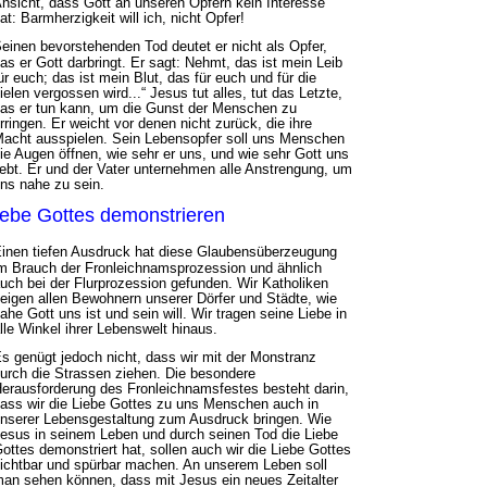
nsicht, dass Gott an unseren Opfern kein Interesse
at: Barmherzigkeit will ich, nicht Opfer!
einen bevorstehenden Tod deutet er nicht als Opfer,
as er Gott darbringt. Er sagt: Nehmt, das ist mein Leib
ür euch; das ist mein Blut, das für euch und für die
ielen vergossen wird...“ Jesus tut alles, tut das Letzte,
as er tun kann, um die Gunst der Menschen zu
rringen. Er weicht vor denen nicht zurück, die ihre
acht ausspielen. Sein Lebensopfer soll uns Menschen
ie Augen öffnen, wie sehr er uns, und wie sehr Gott uns
iebt. Er und der Vater unternehmen alle Anstrengung, um
ns nahe zu sein.
iebe Gottes demonstrieren
inen tiefen Ausdruck hat diese Glaubensüberzeugung
m Brauch der Fronleichnamsprozession und ähnlich
uch bei der Flurprozession gefunden. Wir Katholiken
eigen allen Bewohnern unserer Dörfer und Städte, wie
ahe Gott uns ist und sein will. Wir tragen seine Liebe in
lle Winkel ihrer Lebenswelt hinaus.
s genügt jedoch nicht, dass wir mit der Monstranz
urch die Strassen ziehen. Die besondere
erausforderung des Fronleichnamsfestes besteht darin,
ass wir die Liebe Gottes zu uns Menschen auch in
nserer Lebensgestaltung zum Ausdruck bringen. Wie
esus in seinem Leben und durch seinen Tod die Liebe
ottes demonstriert hat, sollen auch wir die Liebe Gottes
ichtbar und spürbar machen. An unserem Leben soll
an sehen können, dass mit Jesus ein neues Zeitalter