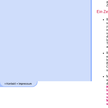
a
Z
Ein Zei
W
s
z
i
u
d
l
T
a
W
e
h
B
G
u
M
w
d
K
h
s
v
M
u