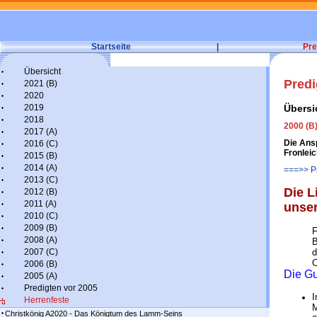
Startseite
|
Pre
Übersicht
Predi
2021 (B)
2020
2019
Übersi
2018
2000 (B
2017 (A)
Die Ans
2016 (C)
Fronlei
2015 (B)
2014 (A)
===>> Pr
2013 (C)
Die L
2012 (B)
2011 (A)
unser
2010 (C)
2009 (B)
F
2008 (A)
B
2007 (C)
d
O
2006 (B)
Die Gu
2005 (A)
Predigten vor 2005
I
Herrenfeste
M
Christkönig A2020 - Das Königtum des Lamm-Seins