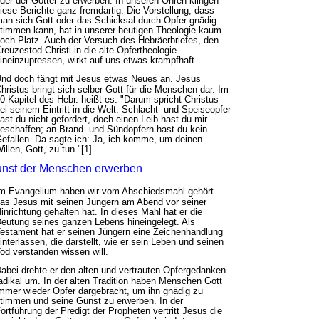
der der Götter zu erwerben. In unseren Ohren klingen
iese Berichte ganz fremdartig. Die Vorstellung, dass
an sich Gott oder das Schicksal durch Opfer gnädig
timmen kann, hat in unserer heutigen Theologie kaum
och Platz. Auch der Versuch des Hebräerbriefes, den
reuzestod Christi in die alte Opfertheologie
ineinzupressen, wirkt auf uns etwas krampfhaft.
nd doch fängt mit Jesus etwas Neues an. Jesus
hristus bringt sich selber Gott für die Menschen dar. Im
0 Kapitel des Hebr. heißt es: "Darum spricht Christus
ei seinem Eintritt in die Welt: Schlacht- und Speiseopfer
ast du nicht gefordert, doch einen Leib hast du mir
eschaffen; an Brand- und Sündopfern hast du kein
efallen. Da sagte ich: Ja, ich komme, um deinen
illen, Gott, zu tun."[1]
unst der Menschen erwerben
m Evangelium haben wir vom Abschiedsmahl gehört
as Jesus mit seinen Jüngern am Abend vor seiner
inrichtung gehalten hat. In dieses Mahl hat er die
eutung seines ganzen Lebens hineingelegt. Als
estament hat er seinen Jüngern eine Zeichenhandlung
interlassen, die darstellt, wie er sein Leben und seinen
od verstanden wissen will.
abei drehte er den alten und vertrauten Opfergedanken
adikal um. In der alten Tradition haben Menschen Gott
mmer wieder Opfer dargebracht, um ihn gnädig zu
timmen und seine Gunst zu erwerben. In der
ortführung der Predigt der Propheten vertritt Jesus die