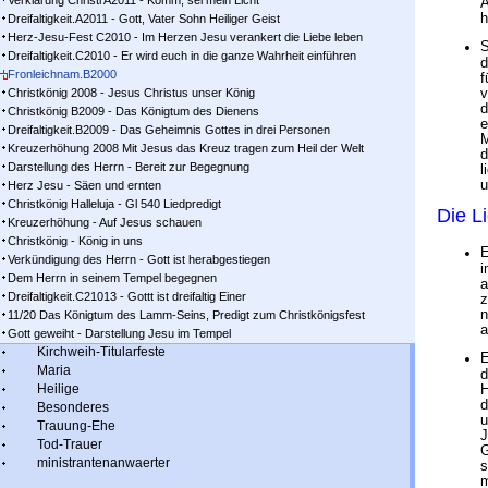
Verklärung Christi A2011 - Komm, sei mein Licht
A
h
Dreifaltigkeit.A2011 - Gott, Vater Sohn Heiliger Geist
Herz-Jesu-Fest C2010 - Im Herzen Jesu verankert die Liebe leben
S
Dreifaltigkeit.C2010 - Er wird euch in die ganze Wahrheit einführen
d
Fronleichnam.B2000
f
v
Christkönig 2008 - Jesus Christus unser König
d
Christkönig B2009 - Das Königtum des Dienens
e
Dreifaltigkeit.B2009 - Das Geheimnis Gottes in drei Personen
M
Kreuzerhöhung 2008 Mit Jesus das Kreuz tragen zum Heil der Welt
d
Darstellung des Herrn - Bereit zur Begegnung
l
u
Herz Jesu - Säen und ernten
Christkönig Halleluja - Gl 540 Liedpredigt
Die L
Kreuzerhöhung - Auf Jesus schauen
Christkönig - König in uns
E
Verkündigung des Herrn - Gott ist herabgestiegen
i
Dem Herrn in seinem Tempel begegnen
a
Dreifaltigkeit.C21013 - Gottt ist dreifaltig Einer
z
n
11/20 Das Königtum des Lamm-Seins, Predigt zum Christkönigsfest
a
Gott geweiht - Darstellung Jesu im Tempel
Kirchweih-Titularfeste
E
Maria
d
Heilige
H
d
Besonderes
u
Trauung-Ehe
J
Tod-Trauer
G
ministrantenanwaerter
s
m