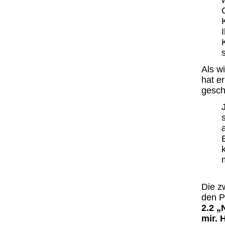
Als w
hat e
gesch
Die z
den P
2.2 „
mir. 