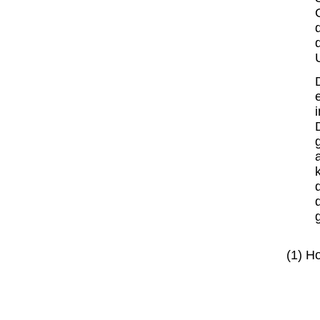
(1) H