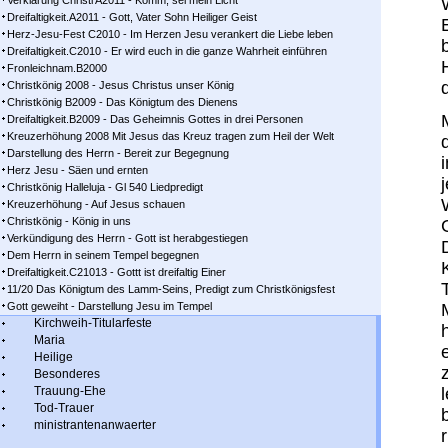
Verklärung Christi A2011 - Komm, sei mein Licht
Dreifaltigkeit.A2011 - Gott, Vater Sohn Heiliger Geist
Herz-Jesu-Fest C2010 - Im Herzen Jesu verankert die Liebe leben
Dreifaltigkeit.C2010 - Er wird euch in die ganze Wahrheit einführen
Fronleichnam.B2000
Christkönig 2008 - Jesus Christus unser König
Christkönig B2009 - Das Königtum des Dienens
Dreifaltigkeit.B2009 - Das Geheimnis Gottes in drei Personen
Kreuzerhöhung 2008 Mit Jesus das Kreuz tragen zum Heil der Welt
Darstellung des Herrn - Bereit zur Begegnung
Herz Jesu - Säen und ernten
Christkönig Halleluja - Gl 540 Liedpredigt
Kreuzerhöhung - Auf Jesus schauen
Christkönig - König in uns
Verkündigung des Herrn - Gott ist herabgestiegen
Dem Herrn in seinem Tempel begegnen
Dreifaltigkeit.C21013 - Gottt ist dreifaltig Einer
11/20 Das Königtum des Lamm-Seins, Predigt zum Christkönigsfest
Gott geweiht - Darstellung Jesu im Tempel
Kirchweih-Titularfeste
Maria
Heilige
Besonderes
Trauung-Ehe
Tod-Trauer
ministrantenanwaerter