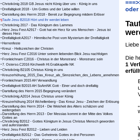
===>
Christkönig 2018 GB Jesus nicht König über uns - König in uns
oder
Dreifaltigkeit 2018 - Um Gottes und der Liebe willen
Darstellung des Herrm 2018 - Bereit zur Begegnung mitdem Erlöser
Taufe Jesu B2018 Hört und ihr werdet leben
Tau
Christkönig 2017 - Das Königtum des Lammes
Herz Jesu Fest A2917 - Gott hat ein Herz für uns Menschen - Jesus ist
wer
dieses Herz
Dreifaltigkeit A2017 - Himmlische Post vom Mysterium der Dreifaltigkeit
Herrenfeste
Liebe
Kreuz - Heilszeichen der Christen
Herz Jesu Fest C2016 Unter seinem liebenden Blick Jesu nachfolgen
Die he
Fronleichnam C2016 - Christus in der Monstranz - Monstranz sein
1 Ver
7. Osterso.C2016 Kirchweih Hl.Grabkapelle NK
Christkönig B2105 Christus König in uns
erfül
Kreuzerhöhung_2015_Das_Kreuz_als_Sinnzeichen_des_Lebens_annehmen
Fronleichnam 2015 AH Verwandlung
Dreifaltigkeit B2015 AH SoAmNK Gott - Einer und doch dreifaltig
Dartellung des Herrn 2015 Begegnung verändert
Christkönig.A2014 Jesus Christus unser König
Kreuzerhöhung 2014 Wchellenberg - Das Kreuz Jesu - Zeichen der Erlösung
Darstellung des Herrn 2014 - Die Weisheit des Alters schätzen und
weitergeben
Darstellung des Herrn 2013 - Der Messias kommt in der Mitte des Volkes
Gottes an
Chrstkönig B2012 - Gottes Königtum in Jesus Christus Mensch geworden
und auferstanden
Herz Jesu Fest B2012 - Lieben und Leiden
Dreifaltigekit.B2012 - Das Geheimnis Gottes in drei Personen