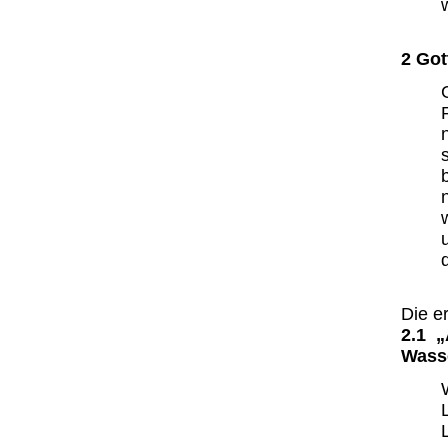
2 Got
Die e
2.1 „
Wass