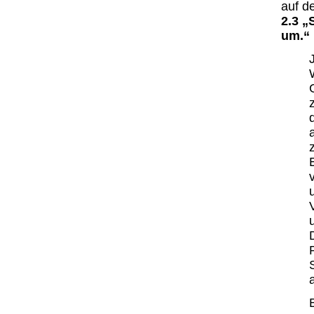
auf d
2.3 „
um.“